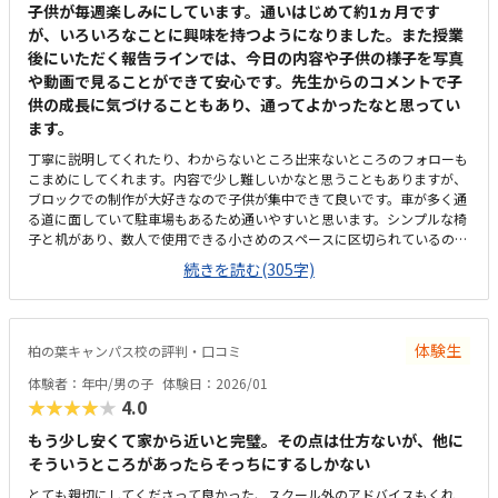
子供が毎週楽しみにしています。通いはじめて約1ヵ月です
が、いろいろなことに興味を持つようになりました。また授業
後にいただく報告ラインでは、今日の内容や子供の様子を写真
や動画で見ることができて安心です。先生からのコメントで子
供の成長に気づけることもあり、通ってよかったなと思ってい
ます。
丁寧に説明してくれたり、わからないところ出来ないところのフォローも
こまめにしてくれます。内容で少し難しいかなと思うこともありますが、
ブロックでの制作が大好きなので子供が集中できて良いです。車が多く通
る道に面していて駐車場もあるため通いやすいと思います。シンプルな椅
子と机があり、数人で使用できる小さめのスペースに区切られているの
で、子供が集中して授業が受けられて良いです。毎月の授業料は想像して
続きを読む(305字)
いた金額と同じくらいでした。入会金など他の費用については開始のタイ
ミングがよく、無料だったのでとてもありがたいです。最初は座って勉強
しますが、その後習ったことをすぐブロックで形にできるので授業がとて
も楽しいようです。
体験生
柏の葉キャンパス校の評判・口コミ
体験者：年中/男の子
体験日：2026/01
★★★★★
4.0
もう少し安くて家から近いと完璧。その点は仕方ないが、他に
そういうところがあったらそっちにするしかない
とても親切にしてくださって良かった、スクール外のアドバイスもくれ