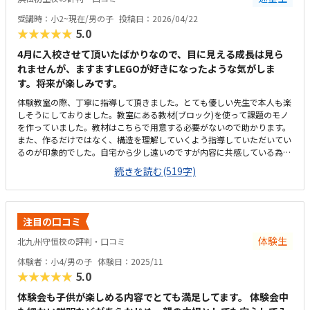
受講時：小2~現在/男の子
投稿日：2026/04/22
★★★★★
5.0
4月に入校させて頂いたばかりなので、目に見える成長は見ら
れませんが、ますますLEGOが好きになったような気がしま
す。将来が楽しみです。
体験教室の際、丁寧に指導して頂きました。とても優しい先生で本人も楽
しそうにしておりました。教室にある教材(ブロック)を使って課題のモノ
を作っていました。教材はこちらで用意する必要がないので助かります。
また、作るだけではなく、構造を理解していくよう指導していただいてい
るのが印象的でした。自宅から少し遠いのですが内容に共感している為、
苦にはなってないです。駐車場も複数台ある為、取り合いにもなりませ
続きを読む(519字)
ん。シンプルな内装です。大きい机で共同作業してます。子供達みんな楽
しそうにしているので、雰囲気はとても良いです。一般的な金額なのかと
思います。高くても吸収してアウトプットできないのであれば意味はない
ので、自分で考えられる教育方針で今後成長してくれればと期待してま
注目の口コミ
す。通学当日に、ラインで、授業時の写真と講師からの子供の様子を毎
回、連絡頂きます。こんなサービスが！？と、驚きました。親としても楽
体験生
北九州守恒校の評判・口コミ
しみになるし、子供に今日はどうだったと聞きますが、内容が合ってるか
体験者：小4/男の子
体験日：2025/11
答え合わせなります。子供の成長が実感できるのかな〜って思ってます。
★★★★★
5.0
特にございません。他みたいに古いパッケージみたいな教育内容を繰り返
すのではなく新しい取り組みにも挑戦し続けてください。
体験会も子供が楽しめる内容でとても満足してます。 体験会中