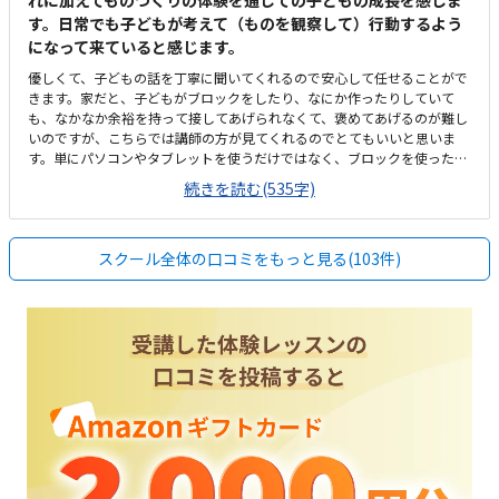
れに加えてものづくりの体験を通しての子どもの成長を感じま
す。日常でも子どもが考えて（ものを観察して）行動するよう
になって来ていると感じます。
優しくて、子どもの話を丁寧に聞いてくれるので安心して任せることがで
きます。家だと、子どもがブロックをしたり、なにか作ったりしていて
も、なかなか余裕を持って接してあげられなくて、褒めてあげるのが難し
いのですが、こちらでは講師の方が見てくれるのでとてもいいと思いま
す。単にパソコンやタブレットを使うだけではなく、ブロックを使った授
業で、子どもが夢中になって制作していて、迎えに行くと達成感いっぱい
続きを読む(535字)
で出てきます。今日は先生から何を聞いたか、何を作ったかということを
説明するのに、小3になってからは語彙力もついてきたように思います。
入口は少しわかりにくいですが、車通りは少ないので安心です。駐輪場、
スクール全体の口コミをもっと見る(103件)
駐車場も十分にあります。建物の外観は古いですが、中は改装されていて
きれいです。パソコンやタブレットも揃っています。お迎えの待合スペー
スもあります。個別指導に近いですし、他の習い事と比較しても同じくら
いかなという印象です。振替も柔軟に対応いただいていますので、お約束
どおり年間40回以上、通っています。子どもの話をゆっくり聞いてくれる
点です。他の習い事も色々試しましたが、ステモンは子どもが一番、目を
キラキラさせて内容を説明してくれるので、送迎が楽しみになりました。
特にありません。