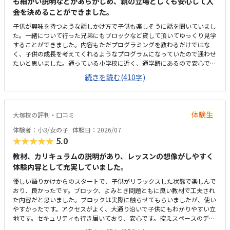
も細かい説明などがあらかじめ、親の立場としても安心して入
会を決めることができました。
子供が興味を持つような話しかけ方で子供も楽しそうに話を聞いていまし
た。一緒について行った兄弟にもブロックなど貸して頂いてゆっくり見学
することができました。内容もただプログラミングを教わるだけではな
く、子供の成長を考えてくれるようなプログラムになっていたので通わせ
たいと思いました。通っている小学校に近く、通学路にあるので安心でし
た。お迎えの際に駐車場があるとなおよかったです。新しい建物でもない
続きを読む(410字)
のでものすごく綺麗な教室というわけではないですが、教室内も整理され
ており、特に気になるところはありませんでした。他の習い事と金額だけ
を比べると少し割高かなぁと言う印象ですが、内容的には相応な価格だと
思います。先生も話しやすく、体験中も別の先生が説明などしていただき
体験生
大塚校の評判・口コミ
不明な点などは特にありませんでした。子供はとにかく楽しかったよう
で、一緒に行った弟も試しに体験しましたが一緒に通いたいと言い出して
体験者：小3/女の子
体験日：2026/07
兄弟で入会することになりました。
★★★★★
5.0
教材、カリキュラムの説明があり、レッスンの想像がしやすく
体験内容として充実していました。
優しい語りかけからのスタートで、子供がリラックスした状態で楽しんで
おり、良かったです。ブロック、よみとき問題ともに良い教材で工夫され
た内容だと思いました。ブロックは実際に触らせてもらいましたが、使い
やすかったです。アクセスがよく、大通り沿いで子供にもわかりやすい立
地です。セキュリティも行き届いており、安心です。控えスペースのデス
クなどやや雑然とした印象がありましたが、子供達がレッスンする場所は