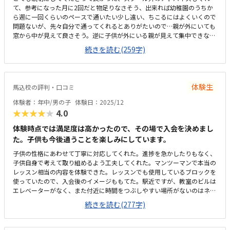
て、参考になった月に2回だと物足りなさそう、出来れば幼稚園のうちか
ら週に一回くらいのペースで通いたい少し遠い、ちこるにはよくいくので
問題ないが、先々自分で通ってくれるとありがたいので…親が外にいても
窓から中が見えて良さそう。逆に子供が外にいる親が見えて集中できない
こともなさそう少し高め。出来れば年に一度の更新費用はなくていいの
続きを読む(259字)
と、月々の総額も10,000円くらいがいいなぁ先生が親身になってくださ
ってよかった。それが1番だと思う。熱心に対応してくれそう
体験生
馬込校の評判・口コミ
体験者：年中/男の子
体験日：2025/12
★★★★★
4.0
体験時点では満足度は高かったので、その場で入会を決めまし
た。子供も今後通うことを楽しみにしています。
子供の性格にあわせて丁寧に対応してくれた。進捗を急かしたりもなく、
子供自身で考えて取り組めるよう工夫してくれた。マンツーマンで本当の
レッスン相当の内容を体験できた。レッスンでも使用しているブロックを
使っていたので、入会後のイメージももてた。駅近ですが、教室のビルは
エレベーターがなく、また付近に時間をつぶしやすい場所がないのはネッ
クかもしれないです。清潔で広々としているところはよいです。ただ、ビ
続きを読む(277字)
ル自体は古いです。トイレも子供用はなく、大人用のトイレを使うことに
なります。キンダリークラスは、隔週実施で約1万円/月(教材費など込)な
ので少し高い印象です。