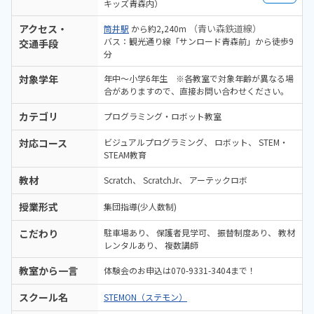
キッズ青森内）
アクセス・
（青い森鉄道線）
筒井駅
から約2,240m
バス：観光通り線「サンロード青森前」から徒歩9
交通手段
分
対象学年
年中～小学6年生 ※各教室で対象年齢が異なる場
合がありますので、直接お問い合わせください。
カテゴリ
プログラミング・ロボット教室
対応コース
ビジュアルプログラミング
ロボット
STEM・
STEAM教育
教材
Scratch
ScratchJr
アーテックロボ
授業形式
集団指導(少人数制)
こだわり
駐車場あり
保護者見学可
振替制度あり
教材
レンタルあり
複数講師
教室から一言
体験会のお申込は070-9331-3404まで！
スクール名
STEMON（ステモン）