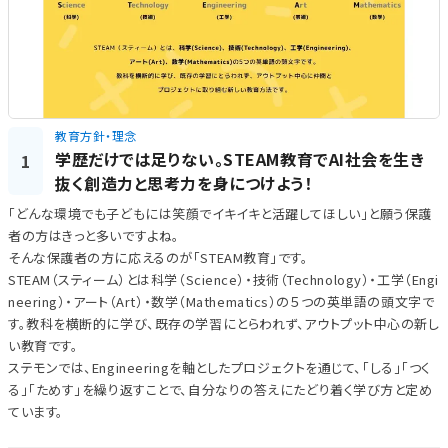
教育方針・理念
学歴だけでは足りない。STEAM教育でAI社会を生き
1
抜く創造力と思考力を身につけよう！
「どんな環境でも子どもには笑顔でイキイキと活躍してほしい」と願う保護
者の方はきっと多いですよね。
そんな保護者の方に応えるのが「STEAM教育」です。
STEAM（スティーム）とは科学（Science）・技術（Technology）・工学（Engi
neering）・アート（Art）・数学（Mathematics）の５つの英単語の頭文字で
す。教科を横断的に学び、既存の学習にとらわれず、アウトプット中心の新し
い教育です。
ステモンでは、Engineeringを軸としたプロジェクトを通じて、「しる」「つく
る」「ためす」を繰り返すことで、自分なりの答えにたどり着く学び方と定め
ています。