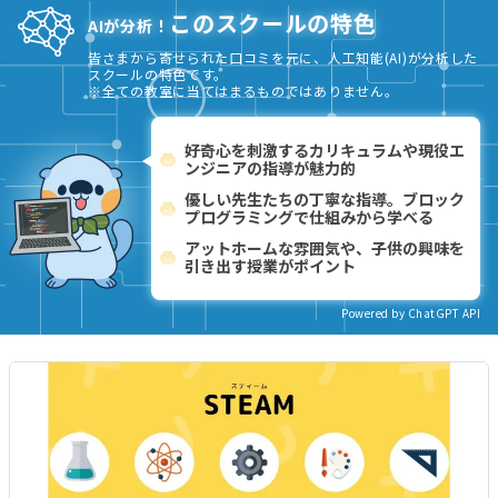
このスクールの特色
AIが分析！
皆さまから寄せられた口コミを元に、人工知能(AI)が分析した
スクールの特色です。
※全ての教室に当てはまるものではありません。
好奇心を刺激するカリキュラムや現役エ
ンジニアの指導が魅力的
優しい先生たちの丁寧な指導。ブロック
プログラミングで仕組みから学べる
アットホームな雰囲気や、子供の興味を
引き出す授業がポイント
Powered by ChatGPT API