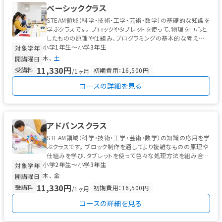
ベーシッククラス
STEAM領域（科学・技術・工学・芸術・数学）の基礎的な知識を
学ぶクラスです。 ブロックやタブレットを使って、物理を中心と
したものの原理や仕組み、プログラミングの基本的な考え方
小学1年生〜小学3年生
を学びます。
対象学年
木
土
開講曜日
11,330円
受講料
初期費用：16,500円
/1ヶ月
コースの詳細を見る
アドバンスクラス
STEAM領域（科学・技術・工学・芸術・数学）の知識の応用を学
ぶクラスです。 ブロック制作を通してより複雑なものの原理や
仕組みを学び、タブレットを使って色々な処理方法を組み合わ
小学2年生〜小学3年生
せた発展的なプロ...
対象学年
木
金
開講曜日
11,330円
受講料
初期費用：16,500円
/1ヶ月
コースの詳細を見る