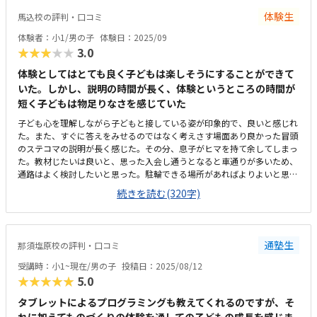
体験生
馬込校の評判・口コミ
体験者：小1/男の子
体験日：2025/09
★★★★★
3.0
体験としてはとても良く子どもは楽しそうにすることができて
いた。しかし、説明の時間が長く、体験というところの時間が
短く子どもは物足りなさを感じていた
子ども心を理解しながら子どもと接している姿が印象的で、良いと感じれ
た。また、すぐに答えをみせるのではなく考えさす場面あり良かった冒頭
のステコマの説明が長く感じた。その分、息子がヒマを持て余してしまっ
た。教材じたいは良いと、思った入会し通うとなると車通りが多いため、
通路はよく検討したいと思った。駐輪できる場所があればよりよいと思っ
た空調が少し寒かったが、途中で調整いただけてよかった。また、他の作
続きを読む(320字)
品や教材が置いたおり楽しい雰囲気のある教室だと思った少し高い印象。
月額10,000円を下回るとより教室に通わせたくなる。もしくは、よりメ
リットを強調してもらえると嬉しい先生の対応教室の雰囲気内容も良かっ
たが、内容理解がとこまでできるか気になった
通塾生
那須塩原校の評判・口コミ
受講時：小1~現在/男の子
投稿日：2025/08/12
★★★★★
5.0
タブレットによるプログラミングも教えてくれるのですが、そ