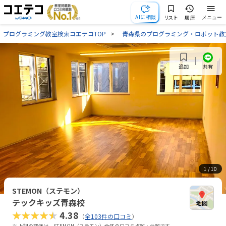
AIに相談
リスト
履歴
メニュー
プログラミング教室検索コエテコTOP
青森県のプログラミング・ロボット教
共有
追加
1
/ 10
STEMON（ステモン）
テックキッズ青森校
★★★★★
4.38
（
全103件の口コミ
）
※ 上記の評価は、STEMON（ステモン）全体の口コミ点数・件数です