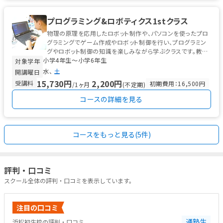
プログラミング&ロボティクス1stクラス
物理の原理を応用したロボット制作や、パソコンを使ったプロ
グラミングでゲーム作成やロボット制御を行い、プログラミン
グやロボット制御の知識を楽しみながら学ぶクラスです。教材
小学4年生〜小学6年生
ではビジュアルプログラミン...
対象学年
水
土
開講曜日
15,730円
2,200円
受講料
初期費用：16,500円
/1ヶ月
(不定期)
コースの詳細を見る
コースをもっと見る(5件)
評判・口コミ
スクール全体の評判・口コミを表示しています。
注目の口コミ
通塾生
浜松初生校の評判・口コミ