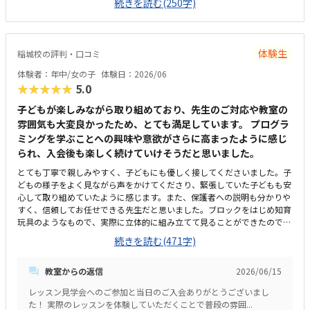
続きを読む(250字)
整理されていました。料金に関しては少々高い印象がありますが、少人数
制のためいたしかたないかと思いました。
体験生
稲城校の評判・口コミ
体験者：年中/女の子
体験日：2026/06
★★★★★
5.0
子どもが楽しみながら取り組めており、先生のご対応や教室の
雰囲気も大変良かったため、とても満足しています。 プログラ
ミングを学ぶことへの興味や意欲がさらに高まったように感じ
られ、入会後も楽しく続けていけそうだと思いました。
とても丁寧で親しみやすく、子どもにも優しく接してくださいました。子
どもの様子をよく見ながら声をかけてくださり、緊張していた子どもも安
心して取り組めていたように感じます。また、保護者への説明も分かりや
すく、信頼してお任せできる先生だと思いました。ブロックをはじめ知育
玩具のようなもので、実際に立体的に組み立てて見ることができたので体
験を通して身につくなと感じました。駐車場はありませんが広い道路沿い
続きを読む(471字)
にあるご自宅なので問題ありませんでした。自宅前道路沿いに駐車し子ど
もを送迎する流れのようです。落ち着いた雰囲気で、子どもが集中して学
教室からの返信
2026/06/15
べる環境だと感じました。教室内も整理整頓されており、設備も充実して
いて安心して通わせられる印象を受けました。初めての体験でしたが、子
レッスン見学会へのご参加と当日のご入会ありがとうございまし
どももリラックスして取り組めていたように思います。隔週レッスンなの
た！ 実際のレッスンを体験していただくことで普段の雰囲...
で1回あたりは高く感じるかもしれません。ですが内容が簡単に学べるも