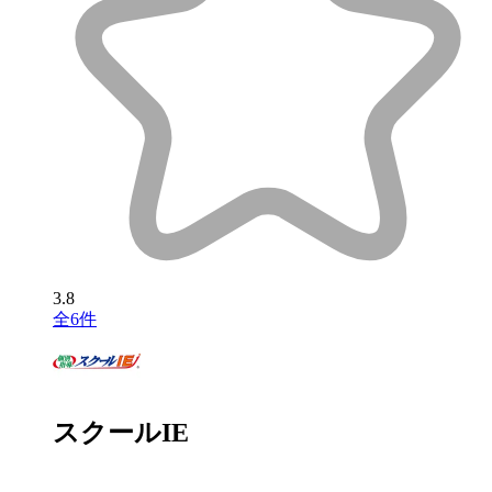
3.8
全6件
スクールIE