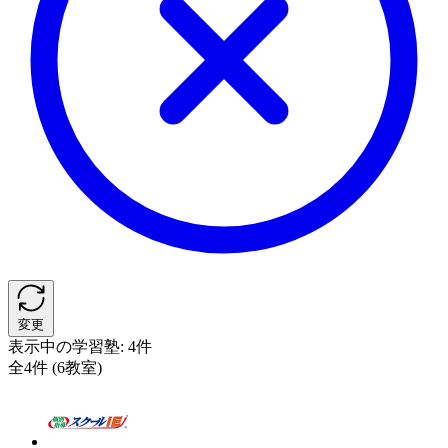
変更
表示中の学習塾:
4件
全4件 (6教室)