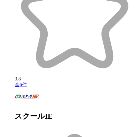
3.8
全6件
スクールIE