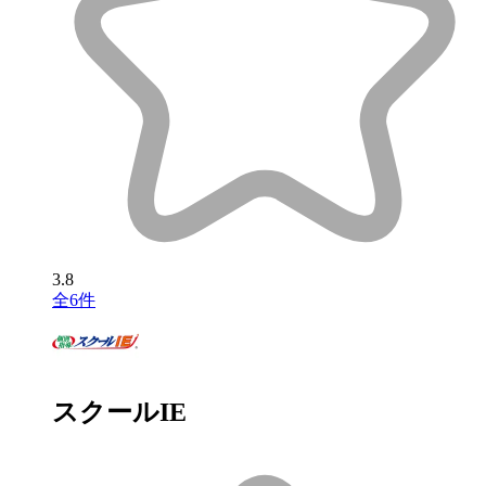
3.8
全6件
スクールIE