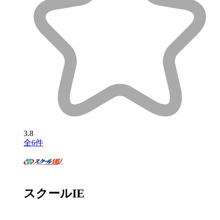
3.8
全6件
スクールIE