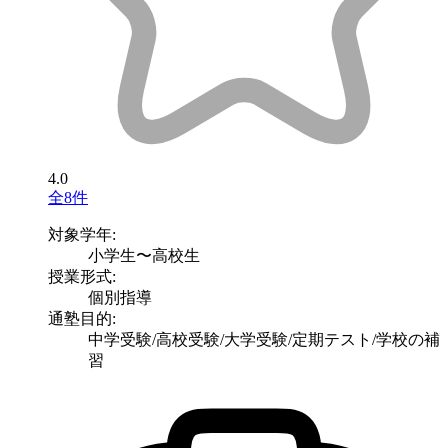
4.0
全8件
対象学年:
小学生〜高校生
授業形式:
個別指導
通塾目的:
中学受験/高校受験/大学受験/定期テスト/学校の補
習