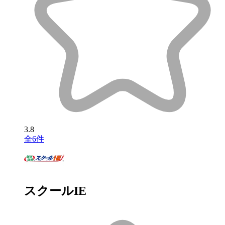
3.8
全6件
スクールIE