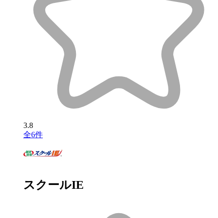
3.8
全6件
スクールIE