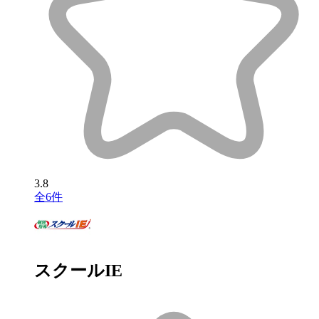
3.8
全6件
スクールIE