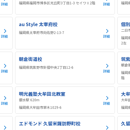
福岡県福岡市博多区光丘町3丁目1-3 セイワⅡ2階
福岡県
詳細
詳細
au Style 太宰府校
個
福岡県太宰府市向佐野2-13-7
詳細
詳細
福岡県
2左
朝倉街道校
筑
福岡県筑紫野市針摺中央2丁目12-6
詳細
詳細
福岡
階
明光義塾大牟田北教室
大
銀水駅 620m
詳細
詳細
福岡県大牟田市草木1029-6
福岡県
エドモンド 久留米諏訪野町校
久