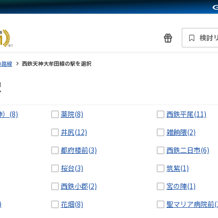
検討
の路線
西鉄天神大牟田線の駅を選択
択
）(8)
薬院(8)
西鉄平尾(11)
井尻(12)
雑餉隈(2)
都府楼前(3)
西鉄二日市(6)
桜台(3)
筑紫(1)
西鉄小郡(2)
宮の陣(1)
)
花畑(8)
聖マリア病院前(1