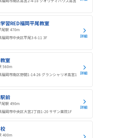
県福岡市南区高宮2-4-18 クオリティハウス高宮
学習RED福岡平尾教室
西鉄平尾駅 470m
詳細
福岡市中央区平尾3-6-11 3F
宮教室
高宮駅 560m
詳細
福岡市南区野間1-14-26 グランシャリオ高宮1
尾駅前
西鉄平尾駅 490m
詳細
福岡市中央区大宮2丁目1-20 サザン薬院1F
宮校
高宮駅 400m