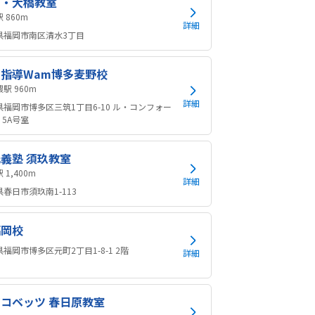
宮・大橋教室
高宮駅 860m
詳細
県福岡市南区清水3丁目
指導Wam博多麦野校
雑餉隈駅 960m
詳細
県福岡市博多区三筑1丁目6-10 ル・コンフォー
 5A号室
義塾 須玖教室
井尻駅 1,400m
詳細
春日市須玖南1-113
福岡校
福岡市博多区元町2丁目1-8-1 2階
詳細
コベッツ 春日原教室