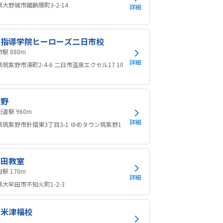
大野城市雑餉隈町3-2-14
詳細
別指導学院ヒーローズ二日市校
二日市駅 880m
詳細
筑紫野市湯町2-4-6 二日市温泉エクセル17 10
紫野
朝倉街道駅 960m
詳細
県筑紫野市針摺東3丁目3-1 ゆめタウン筑紫野1
牟田教室
大牟田駅 170m
詳細
大牟田市不知火町1-2-3
留米津福校