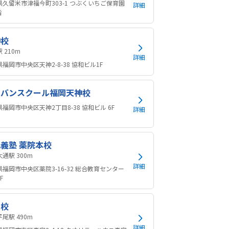
県久留米市津福今町303-1 つぶくいちご保育園
詳細
階
神校
天神駅 210m
詳細
福岡市中央区天神2-8-38 協和ビル1F
ドバンスクール福岡天神校
福岡市中央区天神2丁目8-38 協和ビル 6F
詳細
義塾 薬院本校
薬院大通駅 300m
詳細
福岡市中央区薬院3-16-32 総合教育センター
F
宮校
西鉄平尾駅 490m
詳細