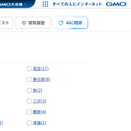
リスト
閲覧履歴
AIに相談
高宮(17)
春日原(8)
紫(2)
三沢(3)
櫛原(4)
)
津福(1)