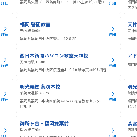
福岡県久留米市諏訪野町2355-1 第15上野ビル1階D
福岡
詳細
詳細
内 2
福岡 警固教室
天
赤坂駅 600m
詳細
詳細
福岡県福岡市中央区警固1-12-8 2F
福岡県
西日本新聞パソコン教室天神校
ア
天神南駅 130m
福岡県
詳細
詳細
福岡県福岡市中央区渡辺通4-10-10 紙与天神ビル2階
明光義塾 薬院本校
明光
薬院大通駅 300m
詳細
詳細
福岡県福岡市中央区薬院3-16-32 総合教育センター
福岡県
ビル1F
ビル1
御所ヶ谷・福岡雙葉前
高
桜坂駅 720m
詳細
詳細