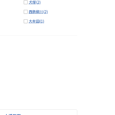
犬塚(2)
西鉄柳川(2)
大牟田(1)