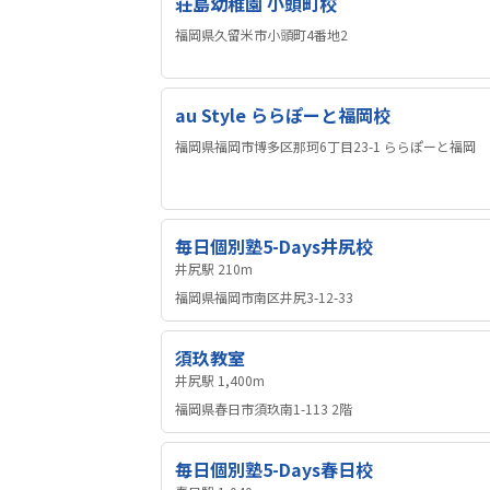
荘島幼稚園 小頭町校
福岡県久留米市小頭町4番地2
au Style ららぽーと福岡校
福岡県福岡市博多区那珂6丁目23-1 ららぽーと福岡
毎日個別塾5-Days井尻校
井尻駅 210m
福岡県福岡市南区井尻3-12-33
須玖教室
井尻駅 1,400m
福岡県春日市須玖南1-113 2階
毎日個別塾5-Days春日校