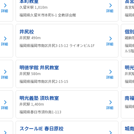
本町教室
高
久留米駅 1,010m
詳細
詳細
福岡県久留米市本町6-1 全教研会館
福岡
井尻校
個別
井尻駅 490m
詳細
詳細
福岡県福岡市南区井尻3-15-12 ライオンビル1F
福岡
ル5階
明徳学館 井尻教室
明光
井尻駅 580m
詳細
詳細
福岡県福岡市南区井尻2-15-15
福岡県
明光義塾 須玖教室
南
井尻駅 1,400m
福岡県
詳細
詳細
福岡県春日市須玖南1-113
スクールIE 春日原校
城南