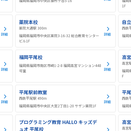
福岡県福岡市中央区御所ケ谷5-16
福岡
1F
薬院本校
自立
薬院大通駅 300m
詳細
詳細
福岡県福岡市中央区薬院3-16-32 総合教育センター
福岡県
ビル1F
福岡平尾校
高
福岡県福岡市南区市崎1-2-8 福岡高宮マンション448
詳細
詳細
号室
福岡県
F
平尾駅前教室
平
西鉄平尾駅 490m
詳細
詳細
福岡県福岡市中央区大宮2丁目1-20 サザン薬院1F
福岡県
プログラミング教育 HALLO キッズデ
高
ュオ 平尾校