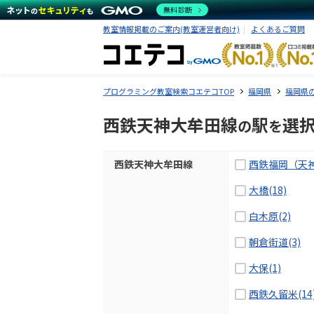
無料診断
教室情報掲載のご案内(教室運営者向け)
よくあるご質問
プログラミング教室検索コエテコTOP
福岡県
福岡県
西鉄天神大牟田線
駅
選
の
を
西鉄天神大牟田線
西鉄福岡（天神
大橋(18)
白木原(2)
朝倉街道(3)
大保(1)
西鉄久留米(14