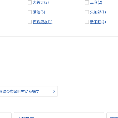
大善寺(2)
三潴(2)
蒲池(5)
矢加部(1)
西鉄銀水(1)
新栄町(4)
岡県の市区町村から探す