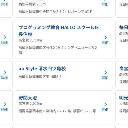
詳細
西鉄平尾駅 230m
詳細
福岡県
福岡県福岡市中央区平尾2-3-24 ビバーン平尾1F
プログラミング教育 HALLO スクールIE
毎日
長住校
高宮駅 2,710m
福岡県
詳細
詳細
福岡県福岡市南区長住2-19-4 サンアベニュービル2
階
au Style 清水四ツ角校
高
福岡県福岡市南区玉川町5-3
詳細
詳細
福岡県
野間大池
明光
高宮駅 2,010m
詳細
詳細
福岡県福岡市南区柳河内1-2-12 第1浮羽ビル203号
福岡県