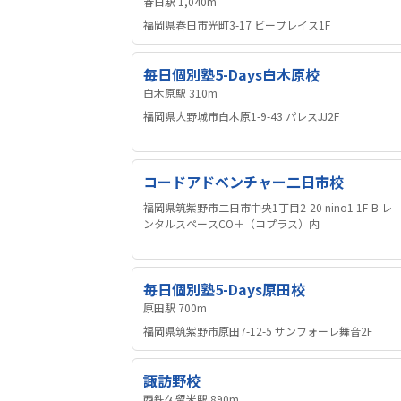
春日駅 1,040m
福岡県春日市光町3-17 ビープレイス1F
毎日個別塾5-Days白木原校
白木原駅 310m
福岡県大野城市白木原1-9-43 パレスJJ2F
コードアドベンチャー二日市校
福岡県筑紫野市二日市中央1丁目2-20 nino1 1F-B レ
ンタルスペースCO＋（コプラス）内
毎日個別塾5-Days原田校
原田駅 700m
福岡県筑紫野市原田7-12-5 サンフォーレ舞音2F
諏訪野校
西鉄久留米駅 890m