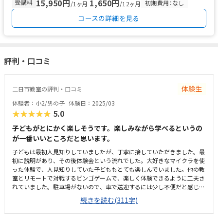
15,950円
1,650円
受講料
初期費用：なし
/1ヶ月
/12ヶ月
コースの詳細を見る
評判・口コミ
体験生
二日市教室の評判・口コミ
体験者：小2/男の子
体験日：2025/03
★★★★★
5.0
子どもがとにかく楽しそうです。楽しみながら学べるというの
が一番いいところだと思います。
子どもは最初人見知りしていましたが、丁寧に接していただきました。最
初に説明があり、その後体験会という流れでした。大好きなマイクラを使
った体験で、人見知りしていた子どももとても楽しんでいました。他の教
室とリモートで対戦するビンゴゲームで、楽しく体験できるように工夫さ
れていました。駐車場がないので、車で送迎するには少し不便だと感じま
した。歩いて行ける距離ならば良いと思います。塾の中に教室がありま
続きを読む(311字)
す。設備は問題なく、パソコンは1人一台です。教材の購入はないようで
す。春季講習に申し込みましたが、時間数もしっかりとありお得でした。