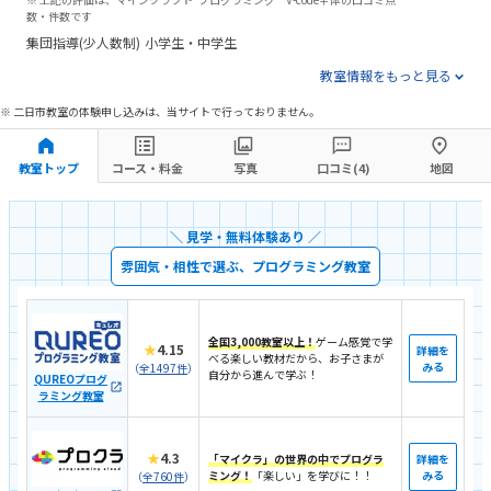
数・件数です
集団指導(少人数制)
小学生・中学生
教室情報をもっと見る
※ 二日市教室の体験申し込みは、当サイトで行っておりません。
教室トップ
コース・料金
写真
口コミ(4)
地図
＼ 見学・無料体験あり ／
雰囲気・相性で選ぶ、プログラミング教室
全国3,000教室以上！
ゲーム感覚で学
★
4.15
詳細を
べる楽しい教材だから、お子さまが
みる
（
全1497件
）
自分から進んで学ぶ！
QUREOプログ
ラミング教室
★
4.3
「マイクラ」の世界の中でプログラ
詳細を
ミング！
「楽しい」を学びに！！
みる
（
全760件
）