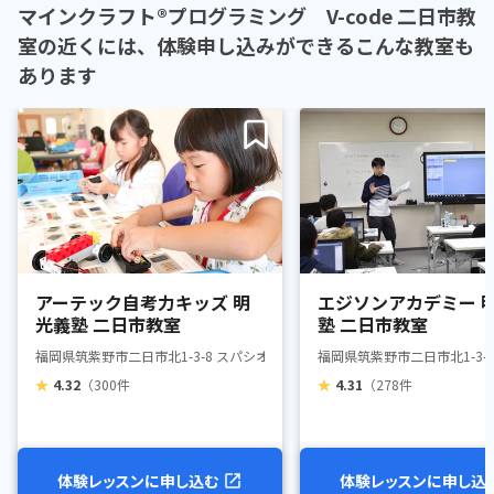
マインクラフト®プログラミング V-code 二日市教
室の近くには、体験申し込みができるこんな教室も
あります
アーテック自考力キッズ 明
エジソンアカデミー 
光義塾 二日市教室
塾 二日市教室
福岡県筑紫野市二日市北1-3-8 スパシオ・コモド2F
福岡県筑紫野市二日市北1-3-
★
4.32
（300件
★
4.31
（278件
体験レッスンに申し込む
体験レッスンに申し込