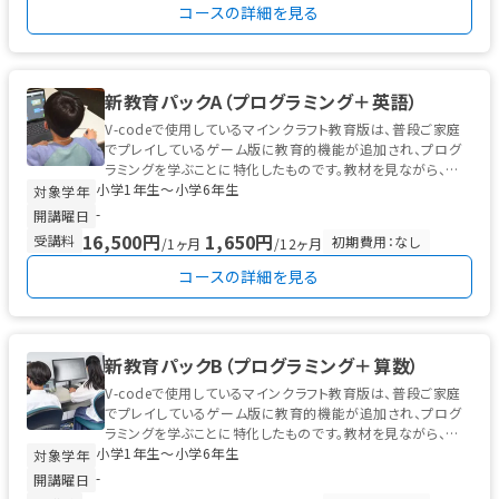
コースの詳細を見る
新教育パックA（プログラミング＋英語）
V-codeで使用しているマインクラフト教育版は、普段ご家庭
でプレイしているゲーム版に教育的機能が追加され、プログ
ラミングを学ぶことに特化したものです。教材を見ながら、ゲ
小学1年生〜小学6年生
ーム感覚で基礎的なプログ...
対象学年
-
開講曜日
16,500円
1,650円
受講料
初期費用：なし
/1ヶ月
/12ヶ月
コースの詳細を見る
新教育パックB（プログラミング＋算数）
V-codeで使用しているマインクラフト教育版は、普段ご家庭
でプレイしているゲーム版に教育的機能が追加され、プログ
ラミングを学ぶことに特化したものです。教材を見ながら、ゲ
小学1年生〜小学6年生
ーム感覚で基礎的なプログ...
対象学年
-
開講曜日