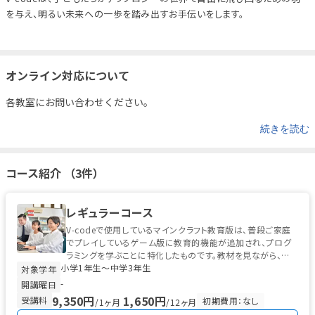
を与え、明るい未来への一歩を踏み出すお手伝いをします。
オンライン対応について
各教室にお問い合わせください。
続きを読む
コース紹介 （3件）
レギュラーコース
V-codeで使用しているマインクラフト教育版は、普段ご家庭
でプレイしているゲーム版に教育的機能が追加され、プログ
ラミングを学ぶことに特化したものです。教材を見ながら、ゲ
小学1年生〜中学3年生
ーム感覚で基礎的なプログ...
対象学年
-
開講曜日
9,350円
1,650円
受講料
初期費用：なし
/1ヶ月
/12ヶ月