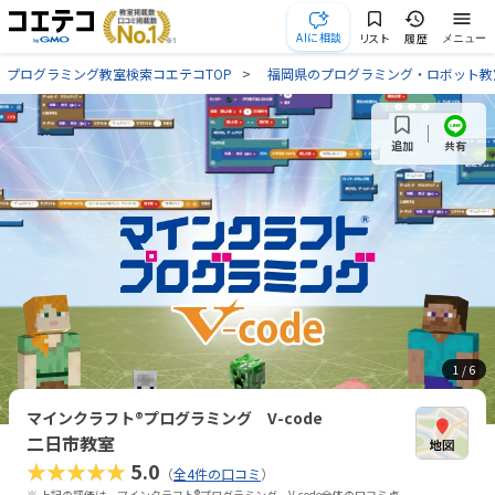
AIに相談
リスト
履歴
メニュー
プログラミング教室検索コエテコTOP
福岡県のプログラミング・ロボット教
共有
追加
1
/ 6
マインクラフト®プログラミング V-code
二日市教室
★★★★★
5.0
（
全4件の口コミ
）
※ 上記の評価は、マインクラフト®プログラミング V-code全体の口コミ点