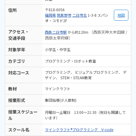
住所
〒818-0056
福岡県
筑紫野市
二日市北
1-3-8 スパシ
地図
オ・コモド2F
アクセス・
（西鉄天神大牟田線 /
西鉄二日市駅
から約120m
交通手段
西鉄太宰府線）
対象学年
小学生・中学生
カテゴリ
プログラミング・ロボット教室
対応コース
プログラミング
ビジュアルプログラミング
デ
ザイン
STEM・STEAM教育
教材
マインクラフト
授業形式
集団指導(少人数制)
授業スケジュー
月曜日～土曜日 13:00～21:30（祝日も開講して
ル
います）
スクール名
マインクラフト®プログラミング V-code