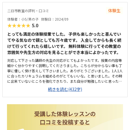
通常期の教室は、他の習い事と比べると少し高めかと思いますが、プログ
ラミング教室としては普通です。
体験生
二日市教室の評判・口コミ
体験者：小5/男の子
体験日：2024/09
★★★★★
5.0
とっても満足の体験授業でした。 子供も楽しかったと喜んでい
てやる気なので親としても万々歳です。 入会してからも長く続
けて行ってくれたら嬉しいです。 無料体験に行ってその教室の
雰囲気や先生方の対応を見ることができ本当によかったです。
対応して下さった講師の先生の対応がとてもよかったです。授業の内容等
細かく分かりやすく説明してくださりました。こちらが分からない事も丁
寧に優しく受け答えして下さいました。ありがとうございました。1人1人
に合ったカリキュラムを組めるのがとてもいいな。と思いました。その時
に出来ていないところを強化できたり、また自分が勉強したいと思ったと
ころを強化できたり必要に応じて組み替えられるのが魅力的だと思いまし
続きを読む(432字)
た。有難いことに家から近いので子供だけでも安心して通わせれるのと駅
近なので人通りもあるので安心です。とても明るく整理整頓されていると
感じました。広さも十分で学習しやすい空間だと思いました。他の教室に
比べて比較的良心的な価格設定だと感じました。授業の振替もちゃんと対
応して下さるみたいなので行けないときの授業を無駄にせずに済むのでと
ても助かります。子供が先生が優しくて分かりやすかったと言っていまし
た。子供に対しても親に対しても優しく対応がとてもよくて嬉しかったで
す。