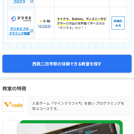
プロクラ
マイクラ、Roblox、ディズニーやピ
★
4.46
詳細を
クサー
の作品の世界観で学べるのは
みる
（
全558件
）
「デジタネ」だけ！！
デジタネ プロ
グラミング教室
体験できる教室を探す
西鉄二日市駅の
教室の特徴
人気ゲーム『マインクラフト®』を使い プログラミングを
学ぶコースです。