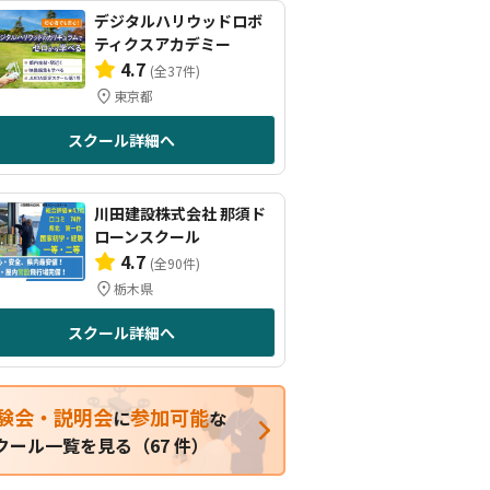
デジタルハリウッドロボ
ティクスアカデミー
4.7
(全37件)
東京都
スクール詳細へ
川田建設株式会社 那須ド
ローンスクール
4.7
(全90件)
栃木県
スクール詳細へ
験会・説明会
参加可能
に
な
クール一覧を見る（67 件）