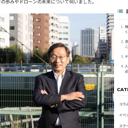
での歩みやドローンの未来について伺いました。
1.
2.
3.
4.
CAT
コラ
イベ
スク