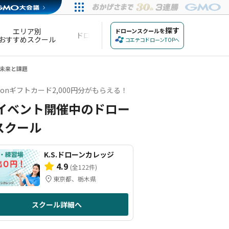
探す
エリア別
記事メディア
ドローンスクールを
ドローンナビ
おすすめスクール
について
コエテコドローンTOPへ
未来と課題
zonギフトカード2,000円分がもらえる！
イベント開催中のドロー
スクール
K.S.ドローンカレッジ
4.9
(全122件)
東京都、栃木県
スクール詳細へ