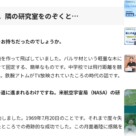
へ。隣の研究室をのぞくと…
味をお持ちだったのでしょうか。
機を作って飛ばしていました。バルサ材という軽量な木に
けて固定する、簡単なものです。中学校では飛行距離を競
。鉄腕アトムがTV放映されていたころの時代の話です。
の道に進まれるわけですね。米航空宇宙局（NASA）の研
しました。1969年7月20日のことです。それまで度々失
たところでの奇跡的な成功でした。この月面着陸に感銘を