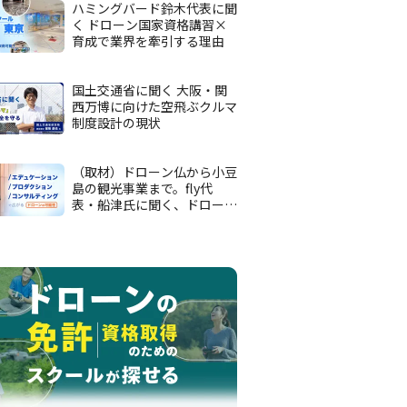
ハミングバード鈴木代表に聞
く ドローン国家資格講習×
育成で業界を牽引する理由
国土交通省に聞く 大阪・関
西万博に向けた空飛ぶクルマ
制度設計の現状
（取材）ドローン仏から小豆
島の観光事業まで。fly代
表・船津氏に聞く、ドローン
活用の可能性