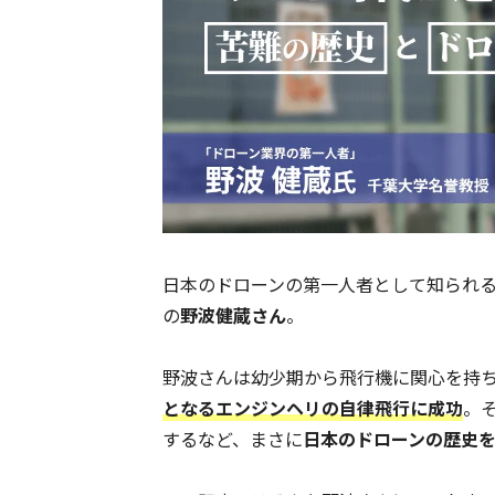
日本のドローンの第一人者として知られ
の
野波健蔵さん
。
野波さんは幼少期から飛行機に関心を持
となるエンジンヘリの自律飛行に成功
。
するなど、まさに
日本のドローンの歴史