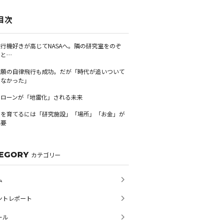
目次
飛行機好きが高じてNASAへ。隣の研究室をのぞ
くと…
念願の自律飛行も成功。だが「時代が追いついて
こなかった」
ドローンが「地雷化」される未来
人を育てるには「研究施設」「場所」「お金」が
必要
EGORY
カテゴリー
ム
ントレポート
ール