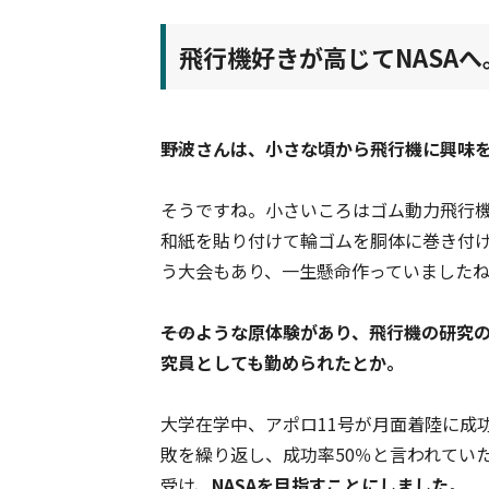
飛行機好きが高じてNASA
――野波さんは、小さな頃から飛行機に興
そうですね。小さいころはゴム動力飛行
和紙を貼り付けて輪ゴムを胴体に巻き付
う大会もあり、一生懸命作っていましたね
――そのような原体験があり、飛行機の研究
究員としても勤められたとか。
大学在学中、アポロ11号が月面着陸に成功
敗を繰り返し、成功率50％と言われてい
受け、
NASAを目指すことにしました
。