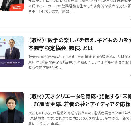
建設業とドローンに関わる申請手続きに特化したみつば行政書士
え氏は、メーカーでの勤務経験を生かした多角的な視点を持ち、
サポートしています。「建設」...
（取材）「数学の楽しさを伝え、子どもの力を
本数学検定協会『数検』とは
社会のDXが求められている中、その推進を担う理数系の人材が不
景には、算数や数学を「苦手」だと感じてしまう子どもの多さが影響
どもの数学嫌い」の...
（取材）天才クリエータを育成・発掘する「未
｜経産省主導、若者の夢とアイディアを応援
クト
突出したIT人材の発掘と育成を行うため、経済産業省が2000年
「未踏事業」です。これまでに約2000人を排出し、産学の第一線
数に上ります。未踏...