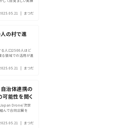
かして目覚ましい実績
2025.05.21
|
まつだ
0人の村で進
る人口2500人ほど
に渡る領域での活用が進
2025.05.21
|
まつだ
！自治体連携の
の可能性を聞く
an Drone/次世
グを組んで合同出展を
2025.05.21
|
まつだ