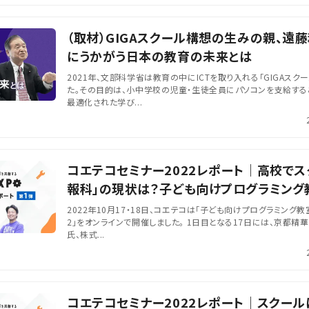
（取材）GIGAスクール構想の生みの親、遠
にうかがう日本の教育の未来とは
2021年、文部科学省は教育の中にICTを取り入れる「GIGAスク
た。その目的は、小中学校の児童・生徒全員にパソコンを支給する
最適化された学び...
コエテコセミナー2022レポート｜高校でス
報科」の現状は？子ども向けプログラミング
びていく？
2022年10月17・18日、コエテコは「子ども向けプログラミング教
2」をオンラインで開催しました。 1日目となる17日には、京都
氏、株式...
コエテコセミナー2022レポート｜スクール