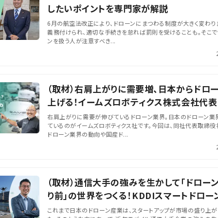
したいポイントを専門家が解説
6月の航空法改正により、ドローンにまつわる制度が大きく変わり
義務付けられ、適切な手続きを怠れば罰則を受けることも。そこで
ンを扱う人が注意すべき...
（取材）右肩上がりに需要増、日本からドロ
上げる！イームズロボティクス株式会社代表
右肩上がりに需要が伸びているドローン業界。日本のドローン業
ているのがイームズロボティクス社です。今回は、同社代表取締役
ドローン業界の動向や国産ド...
（取材）通信大手の強みを生かして「ドロー
り前」の世界をつくる！KDDIスマートドロ
長博...
これまで日本のドローン産業は、スタートアップが市場の盛り上が