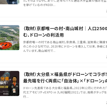
た。そのような中にあって、近年モバイル通信大手企業の強みを生
を挙げているのがKDDI...
（取材）京都唯一の村・南山城村｜人口250
む、ドローンの利活用
京都府唯一の村である南山城村。奈良県、三重県、滋賀県に隣接す
のこの小さな村では、2020年にドローンを導入して以来、多岐
んでいます。南山城村で...
（取材）大分県×福島県がドローンでコラボ
最先端を行く両県に「自治体」×「ドローン」
ドローン先進県である大分県と福島県。2022年12月に行われた「Jap
代エアモビリティEXPO in 九州(福岡)2022」では、両県がタッ
行...