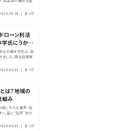
げ、高品質の機体を製
2024.08.26
|
まつだ
でドローン利活
本学氏にうかが
）参与の嶋本学氏は、自
きました。現在自衛隊
2024.04.01
|
まつだ
」とは？地域の
仕組み
多岐にわたる業界、地
ン。空に“住所”を付
2024.04.01
|
まつだ