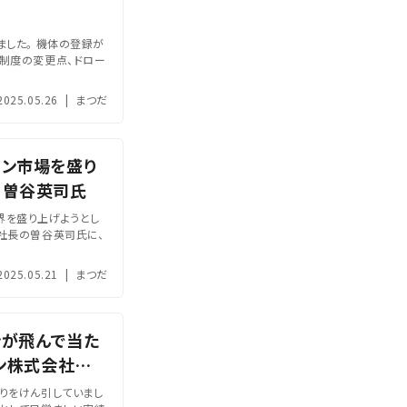
ました。 機体の登録が
制度の変更点、ドロー
2025.05.26
|
まつだ
ーン市場を盛り
 曽谷英司氏
界を盛り上げようとし
社長の曽谷英司氏に、
2025.05.21
|
まつだ
ンが飛んで当た
ーン株式会社社
りをけん引していまし