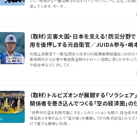
ン）。「地域から一番信頼されるドローンカンパニーになる。」を掲
造しています。モータ...
（取材）災害大国・日本を支える！防災分野
用を後押しする元自衛官／JUIDA参与・嶋
いました
元陸上自衛官で一般社団法人日本UAS産業振興協議会（JUIDA
衛官時代から災害や事故発生時のドローン活用に深くかかわって
や自治体などに対してド...
（取材）トルビズオンが展開する「ソラシェア
関係者を巻き込んでつくる「空の経済圏」の
「世界中の空を利用可能にする」 とのミッションを掲げ、自治体や
域住民らを巻き込んで「空の道」を構築してきた株式会社トルビズオ
けて誰でも簡単に利用...