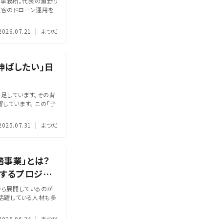
事務所。代表の瀬野り
顧客のドローン運用を
2026.07.21
|
まつだ
伸ばしたい」日
足しています。その背
しています。 この「子
2025.07.31
|
まつだ
踏事業」とは？
するプロジェ
から展開しているのが
で活躍している人材も多
2025.06.24
|
まつだ