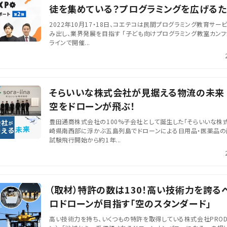
徒を集めている？プログラミングを広げる
とは？
2022年10月17・18日、コエテコは民間プログラミング教育サ
み出し、業界発展を目指す 「子ども向けプログラミング教室カンファ
ラインで開催...
そらいいな株式会社が見据える物流の未来
空をドローンが飛ぶ！
豊田通商株式会社の100%子会社として誕生した「そらいいな株式
崎県南西部に浮かぶ五島列島でドローンによる日用品・医薬品の
試験飛行開始から約1年...
（取材）特許の数は130！高い技術力を誇る
ロドローンが目指す「空のスタンダード」
高い技術力を持ち、いくつもの特許を取得している株式会社PROD