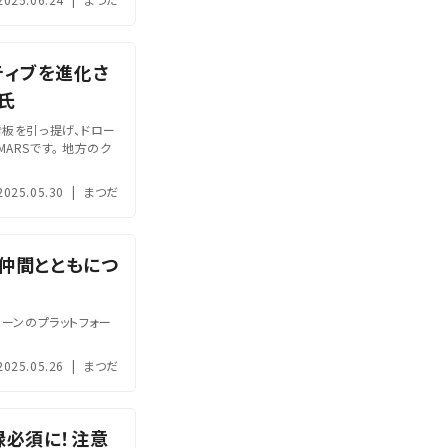
ティブを進化さ
氏
看板を引っ提げ、ドロー
ARSです。 地方のク
2025.05.30
|
まつだ
、仲間とともにつ
ローンのプラットフォー
2025.05.26
|
まつだ
録必須に！注意