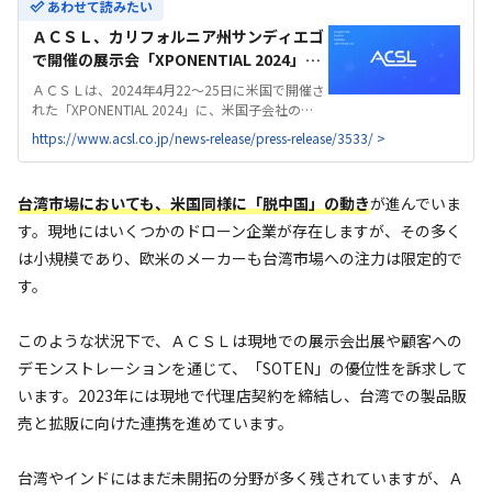
あわせて読みたい
ＡＣＳＬ、カリフォルニア州サンディエゴ
で開催の展示会「XPONENTIAL 2024」に
出展 - 国産産業用ドローンのACSL | 株式会
ＡＣＳＬは、2024年4月22～25日に米国で開催さ
社ＡＣＳＬ
れた「XPONENTIAL 2024」に、米国子会社の
ACSL, Inc.と共にSOTENを出展し、現地の設備点
https://www.acsl.co.jp/news-release/press-release/3533/ >
検企業から高い関心を獲得 米国では、経済安全保
障及び脱中国製品...
台湾市場においても、米国同様に「脱中国」の動き
が進んでいま
す。現地にはいくつかのドローン企業が存在しますが、その多く
は小規模であり、欧米のメーカーも台湾市場への注力は限定的で
す。
このような状況下で、ＡＣＳＬは現地での展示会出展や顧客への
デモンストレーションを通じて、「SOTEN」の優位性を訴求して
います。2023年には現地で代理店契約を締結し、台湾での製品販
売と拡販に向けた連携を進めています。
台湾やインドにはまだ未開拓の分野が多く残されていますが、Ａ