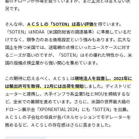
製のドローンが市場を狙っていますが、まだ主流とは言えない状
況です。
そんな中、
ＡＣＳＬの「SOTEN」は高い評価
を得ています。
「SOTEN」はNDAA（米国防総省の調達基準）に準拠しているだ
けでなく、競争力のある価格設定という強みもあります。広大な
国土を持つ米国では、送電網の点検といったユースケースに対す
るニーズが高いのですが、「SOTEN」はその優れた特性から、米
国の設備点検企業から強い関心を集めています。
この期待に応えるべく、ＡＣＳＬは
現地法人を設置し、2023年に
は輸出許可を取得、12月には出荷を開始
しました。ディストリビ
ューターと連携し、大手インフラ系企業5社とMOUを締結するな
ど、全米での展開を進めています。さらに、米国の世界最大級の
ドローン展示会「XPONENTIAL 2024」にも「SOTEN」を出展。
ＡＣＳＬの子会社の役員が各パネルセッションでモデレーターを
務めるなど、ＡＣＳＬの存在感はさらに高まりました。