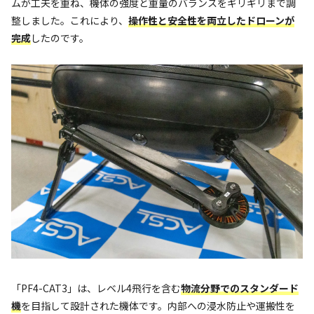
ムが工夫を重ね、機体の強度と重量のバランスをギリギリまで調
整しました。これにより、
操作性と安全性を両立したドローンが
完成
したのです。
「PF4-CAT3」は、レベル4飛行を含む
物流分野でのスタンダード
機
を目指して設計された機体です。内部への浸水防止や運搬性を