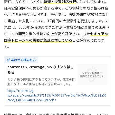
現在、ＡＣＳＬはとくに
防衛・災害対応分野
に注力しています。
経済安全保障への関心が高まる中で、この領域での取り組みは強
化せざるを得ない状況です。最近では、防衛装備庁が2024年3月
に実施した入札において、3.7億円の大型案件を受注しました。こ
れには、2020年から進めてきた経済産業省の補助事業での国産ド
ローンの開発と機体性能の向上が高く評価され、また
セキュアな
国産ドローンへの需要が急速に増している
ことが背景にありま
す。
あわせて読みたい
contents.xj-storage.jpへのリンクはこ
ちら
リンク先の情報にアクセスできますが、表示の問
題でタイトルと画像を取得できませんでした。
https://contents.xj-
storage.jp/xcontents/AS71165/7d597257/e46a/45d3/8ccc/8d532a56
e6bc/140120240312552099.pdf >
防災面では、令和6年に発生した
能登半島地震
において、ＡＣＳＬ