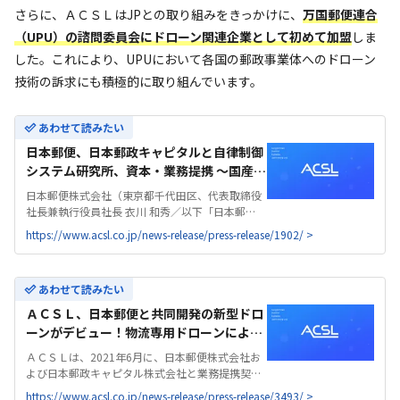
さらに、ＡＣＳＬはJPとの取り組みをきっかけに、
万国郵便連合
（UPU）の諮問委員会にドローン関連企業として初めて加盟
しま
した。これにより、UPUにおいて各国の郵政事業体へのドローン
技術の訴求にも積極的に取り組んでいます。
あわせて読みたい
日本郵便、日本郵政キャピタルと自律制御
システム研究所、資本・業務提携 ～国産ド
ローンの実用化で、日本の物流イノベーシ
日本郵便株式会社（東京都千代田区、代表取締役
ョンに挑戦～ - 国産産業用ドローンのACSL
社長兼執行役員社長 衣川 和秀／以下「日本郵
| 株式会社ＡＣＳＬ
便」）、日本郵政キャピタル株式会社（東京都千
https://www.acsl.co.jp/news-release/press-release/1902/ >
代田区、代表取締役社長 小野 種紀／以下「日本郵
政キャピタル」）と株式会社自律制御システム研
究所（東京都江戸...
あわせて読みたい
ＡＣＳＬ、日本郵便と共同開発の新型ドロ
ーンがデビュー！物流専用ドローンによる
レベル3.5飛行での配送を実施 - 国産産業用
ＡＣＳＬは、2021年6月に、日本郵便株式会社お
ドローンのACSL | 株式会社ＡＣＳＬ
よび日本郵政キャピタル株式会社と業務提携契約
を締結し、物流専用ドローンの開発に取り組んで
https://www.acsl.co.jp/news-release/press-release/3493/ >