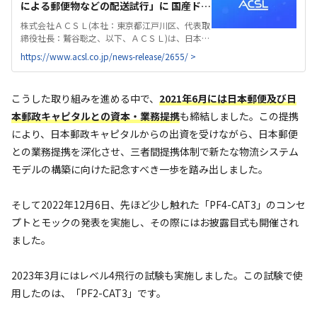
による郵便物などの配送試行」に 国産ドロ
ーンを提供 - 国産産業用ドローンのACSL |
株式会社ＡＣＳＬ(本社：東京都江戸川区、代表取
株式会社ＡＣＳＬ
締役社長：鷲谷聡之、以下、ＡＣＳＬ)は、日本郵
便株式会社（本社：東京都千代田区、代表取締役
https://www.acsl.co.jp/news-release/2655/ >
社長：衣川 和秀、以下、日本郵便）が実施するド
ローンによる、郵便物などの配送試行に、国産ド
ローンACSL...
こうした取り組みを進める中で、
2021年6月には日本郵便及び日
本郵政キャピタルとの資本・業務提携
も締結しました。この提携
により、日本郵政キャピタルからの出資を受けながら、日本郵便
との業務提携を深化させ、三者間提携体制で新たな物流システム
モデルの構築に向けた記念すべき一歩を踏み出しました。
そして2022年12月6日、先ほど少し触れた「PF4-CAT3」のコンセ
プトとモックの発表を実施し、その際にはお披露目式も開催され
ました。
2023年3月にはレベル4飛行の試験も実施しました。この試験で使
用したのは、「PF2-CAT3」です。