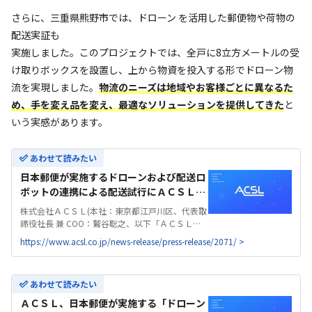
さらに、三重県熊野市では、ドローン を活用した郵便物や荷物の
配送実証も
実施しました。このプロジェクトでは、全戸に8立方メートルの受
け取りボックスを設置し、上から物資を投入する形でドローン物
流を実現しました。
物流のニーズは地域やお客様ごとに異なるた
め、手を変え品を変え、最適なソリューションを提供してきた
と
いう実感があります。
あわせて読みたい
日本郵便が実施するドローンおよび配送ロ
ボットの連携による配送試行にＡＣＳＬの
国産ドローンを提供 - 国産産業用ドローン
株式会社ＡＣＳＬ(本社：東京都江戸川区、代表取
のACSL | 株式会社ＡＣＳＬ
締役社長 兼 COO：鷲谷聡之、以下「ＡＣＳＬ」)
は、日本郵便株式会社（本社：東京都千代田区、
https://www.acsl.co.jp/news-release/press-release/2071/ >
代表取締役社長：衣川 和秀、以下「日本郵便」）
が実施するドローンおよび配送ロボットの連携に
よる配送試...
あわせて読みたい
ＡＣＳＬ、日本郵便が実施する「ドローン