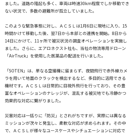
ました。道路の隆起も多く、車両は時速30km程度でしか移動でき
ない状況で、多数の避難所が孤立していました。
このような緊急事態に対し、ＡＣＳＬは1月6日に現地に入り、15
時間かけて移動した後、翌7日から本部との連携を開始。8日から
14日にかけて、11ヶ所で被災状況の調査オペレーションを実施し
ました。さらに、エアロネクスト社も、当社の物流専用ドローン
「AirTruck」を使用した医薬品の配送を行いました。
「SOTEN」は、単なる空撮機に留まらず、夜間飛行で赤外線カメ
ラを用いて地面のクラックを検出するなど、多目的に活用できる
機材です。ＡＣＳＬは日常的に目視外飛行を行っており、その豊
富なオペレーションのナレッジが、混乱する被災地でも冷静かつ
効果的な対応に繋がりました。
災害対応は一括りに「防災」とされがちですが、実際には異なる
ミッションが次々と発生し、柔軟な対応が求められます。その中
で、ＡＣＳＬが様々なユースケースやシチュエーションに対応で