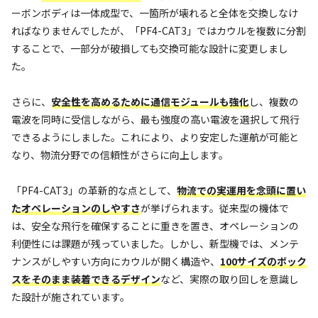
ーボンボディは一体成型で、一箇所が壊れると全体を交換しなけ
ればなりませんでしたが、「PF4-CAT3」ではカウルを複数に分割
することで、一部分が破損しても交換可能な設計に変更しまし
た。
さらに、
安全性を高めるために通信モジュールも強化
し、複数の
電波を同時に受信しながら、最も強度の高い電波を選択して飛行
できるようにしました。これにより、より安定した運航が可能と
なり、物流分野での信頼性がさらに向上します。
「PF4-CAT3」の革新的な点として、
物流での実運用を念頭に置い
たオペレーションのしやすさ
が挙げられます。従来型の機体で
は、安全な飛行を確保することに重きを置き、オペレーションの
利便性には課題が残っていました。しかし、新型機では、メンテ
ナンスがしやすい方向にカウルが開く構造や、
100サイズのボック
スをそのまま装着できるデザイン
など、実際の取り回しを意識し
た設計が施されています。