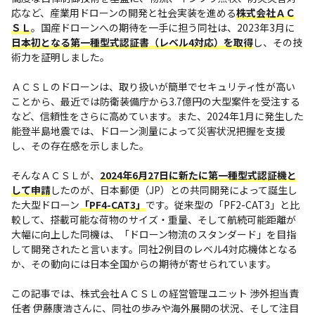
応など、産業用ドローンの開発と社会実装を進める
株式会社ＡＣ
ＳＬ
。国産ドローンへの期待を一手に担う同社は、2023年3月に
日本初となる第一種型式認証書（レベル4対応）を取得
し、その技
術力を証明しました。
ＡＣＳＬのドローンは、取り扱いが簡単でセキュリティ性が高い
ことから、最近では防衛装備庁から3.7億円の大型案件を受注する
など、信頼性をさらに高めています。また、2024年1月に発生した
能登半島地震では、ドローン測量によって災害状況把握を支援
し、その存在感を示しました。
そんなＡＣＳＬが、
2024年6月27日に新たに第一種型式認証機と
して申請
したのが、日本郵便（JP）との共同開発によって誕生し
た大型ドローン
「PF4-CAT3」
です。従来型の「PF2-CAT3」と比
較して、搭載可能な荷物のサイズ・重量、そして航続可能距離が
大幅に向上した同機は、「ドローン物流のスタンダード」を目指
して開発されたと言います。同社2例目のレベル4対応機体となる
か、その動向には日本全国からの期待が寄せられています。
この記事では、株式会社ＡＣＳＬの経営管理ユニット 渉外担当責
任者 伊藤康浩さんに、同社の歩みや海外展開の状況、そして注目