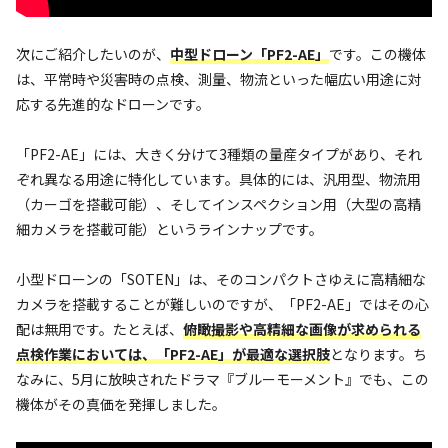
次にご紹介したいのが、
中型ドローン「PF2-AE」
です。この機体
は、平常時や災害時の点検、測量、物流といった幅広い用途に対
応する先進的なドローンです。
「PF2-AE」には、大きく分けて3種類の量産タイプがあり、それ
ぞれ異なる用途に特化しています。具体的には、汎用型、物流用
（カーゴを搭載可能）、そしてインスペクション用（大型の高精
細カメラを搭載可能）というラインナップです。
小型ドローンの「SOTEN」は、そのコンパクトさゆえに高精細な
カメラを搭載することが難しいのですが、「PF2-AE」ではその心
配は無用です。たとえば、
俯瞰撮影や高精細な画像が求められる
点検作業においては、「PF2-AE」が最適な選択肢
となります。ち
なみに、5月に放映されたドラマ『ブルーモーメント』でも、この
機体がその真価を発揮しました。