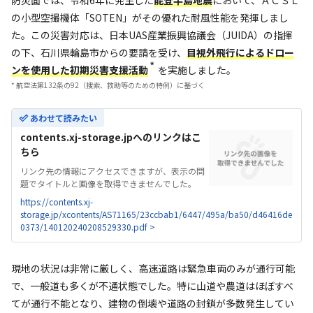
の小型空撮機体「SOTEN」がその優れた耐風性能を発揮しまし
た。この災害対応は、日本UAS産業振興協議会（JUIDA）の指揮
の下、石川県輪島市からの要請を受け、
目視外飛行によるドロー
*
ンを使用した初期災害支援活動
を実施しました。
* 航空法第132条の92（捜索、救助等のための特例）に基づく
あわせて読みたい
contents.xj-storage.jpへのリンクはこ
ちら
リンク先の情報にアクセスできますが、表示の問
題でタイトルと画像を取得できませんでした。
https://contents.xj-
storage.jp/xcontents/AS71165/23ccbab1/6447/495a/ba50/d46416de
0373/140120240208529330.pdf >
現地の状況は非常に厳しく、高速道路は緊急車両のみが通行可能
で、一般道も多くが不通状態でした。特に山道や農道はほぼすべ
てが通行不能となり、建物の倒壊や道路の封鎖が多数発生してい