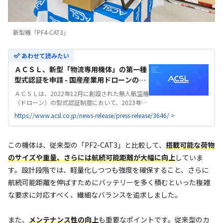
新型機「PF4-CAT3」
あわせて読みたい
ＡＣＳＬ、新型「物流専用機体」の第一種
型式認証を申請 - 国産産業用ドローンの
ACSL | 株式会社ＡＣＳＬ
ＡＣＳＬは、2022年12月に創設された無人航空機
（ドローン）の型式認証制度において、2023年3
月に日本初となる「レベル4」（有人地帯での目
https://www.acsl.co.jp/news-release/press-release/3646/ >
視外飛行）に対応した第一種型式認証を取得 今後
の物流分野におけるドローンの社会実装加...
この機体は、従来型の「PF2-CAT3」と比較して、
搭載可能な荷物
のサイズや重量、さらには航続可能距離が大幅に向上
していま
す。設計段階では、軽量化しつつも強度を確保すること、さらに
航続可能距離を伸ばすためにバッテリーを多く積むといった複雑
な要求に対応すべく、繊細なバランスを追求しました。
また、
メンテナンス性の向上
も重要なポイントです。従来型のカ