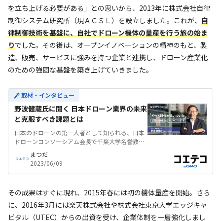
を立ち上げる必要がある」との思いから、2013年に株式会社自律
制御システム研究所（現ＡＣＳＬ）を設立しました。これが、
自
律制御技術を基盤に、自社でドローン機体の量産を行う旅の始ま
り
でした。その後は、オープンイノベーションの精神のもと、製
造、販売、サービスに強みを持つ企業と連携し、ドローン産業化
のための強固な基盤を築き上げていきました。
取材・インタビュー
野波健蔵氏に聞く 日本ドローン業界の未来
と克服すべき課題とは
日本のドローンの第一人者として知られる、日本
ドローンコンソーシアム会長で千葉大学名誉教授
の野波健蔵さん。野波さんは幼少期から飛行機に
まつだ
関心を持ち、スペースシャトルのエンジンの研究
2023/06/09
などを経て日本初となるエンジンヘリの自律飛行
に成功。その後株式会社自律制御システム研究所
（現ACSL）を創業するなど、まさに日本のドロー
その成果はすぐに現れ、2015年春には初の機体量産を開始。さら
ンの歴史をつくってきた人物と言えます。そんな
野波さんに、これまでの歩みやドローンの...
に、2016年3月には楽天株式会社や株式会社東京大学エッジキャ
ピタル（UTEC）からの出資を受け、企業体制を一層強化しまし