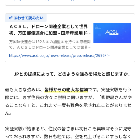
きた 2024年3月4日から3月22日の期間中、本物流
専用ドローンを用いたレベル3.5飛行...
あわせて読みたい
ＡＣＳＬ、ドローン関連企業として世界
初、万国郵便連合に加盟 - 国産産業用ドロ
ーンのACSL | 株式会社ＡＣＳＬ
万国郵便連合は192カ国の加盟国を持つ国際機関
で、ＡＣＳＬはドローン関連企業としては世界で
初めて加盟 世界各国における郵便・物流サービス
https://www.acsl.co.jp/news-release/press-release/2696/ >
のシステムやガイドラインなどの標準化や、ラス
トワンマイル配送などの課題解決に、唯一のドロ
ー...
——JPとの提携によって、どのような強みを得たと感じますか。
最も大きな強みは、
皆様
からの絶大な信頼
です。実証実験を行う
際には、まず住民の方々に説明に伺いますが、「郵便局さんがや
ることなら」と、これまで一度も難色を示されたことがありませ
ん。
実証実験が始まると、住民の皆さまは初日こそ興味深そうに見守
っておられますが、数日も経てば、空を見上げることすらしなく