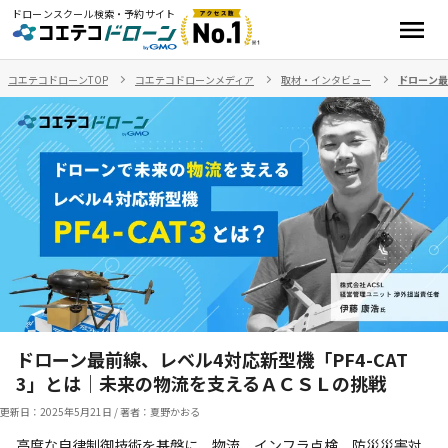
ドローンスクール検索・予約サイト
コエテコドローンTOP
コエテコドローンメディア
取材・インタビュー
ドローン最
ドローン最前線、レベル4対応新型機「PF4-CAT
3」とは｜未来の物流を支えるＡＣＳＬの挑戦
更新日：
2025年5月21日
/
著者：夏野かおる
高度な自律制御技術を基盤に、物流、インフラ点検、防災災害対