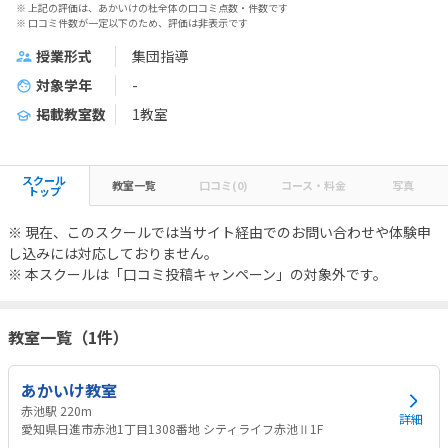
※ 上記の評価は、あかいけの杜全体の口コミ点数・件数です
※ 口コミ件数が一定以下のため、評価は非表示です
授業形式
集団指導
対象学年
-
掲載教室数
1教室
スクール
教室一覧
口コミ(0)
コース・料金
写真
トップ
※ 現在、このスクールでは当サイト経由でのお問い合わせや体験申
し込みには対応しておりません。
※ 本スクールは「口コミ投稿キャンペーン」の対象外です。
教室一覧（1件）
あかいけ教室
赤池駅 220m
詳細
愛知県日進市赤池1丁目1308番地 シティライフ赤池Ⅱ1F