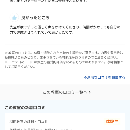
思いますので一対一だと妥当な金額かと思います。
良かったところ
先生が横でずっと優しく声をかけてくださり、時間がかかっても自分の
力で達成させてくれていて良かったです。
※ 教室の口コミは、体験・通学された当時の主観的なご意見です。内容や費用等は
投稿時点のものとなり、変更されている可能性がありますのでご注意ください。
※ コエテコの口コミは教室の絶対的評価を決めるものではありません。参考情報と
してご活用ください。
不適切な口コミを報告する
この教室の口コミ一覧へ
この教室の新着口コミ
体験生
羽田教室の評判・口コミ
体験者：年長/男の子
体験日：2022/11