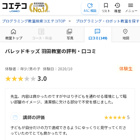
AIに相談
リスト
履歴
メニュー
プログラミング教室検索コエテコTOP
プログラミング・ロボット教室を探す
教室トップ
コース・料金
写真
口コミ(149)
地図
バレッドキッズ 羽田教室の評判・口コミ
体験生
体験者：年少/男の子
体験日：2020/10
★★★★★
3.0
先生、内容は良かったのですがやはり子どもを通わせる環境として暗
い部屋のイメージ、清潔感に欠ける部分で不安を感じました。
講師の評価
★★★★★
5
子どもが自分だけの力で達成できるようにゆっくりと見守ってくださ
っていたのでとても良かったです。