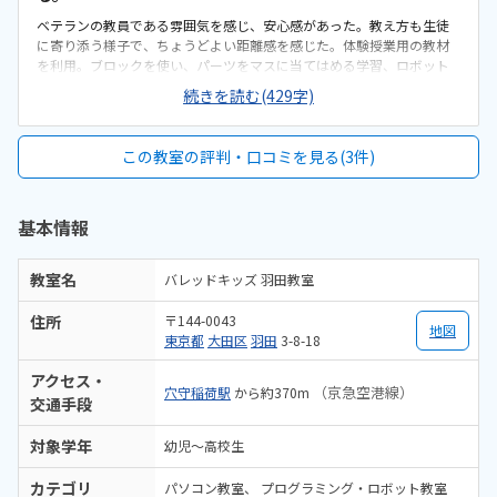
ベテランの教員である雰囲気を感じ、安心感があった。教え方も生徒
に寄り添う様子で、ちょうどよい距離感を感じた。体験授業用の教材
を利用。ブロックを使い、パーツをマスに当てはめる学習、ロボット
にプログラミングを記憶させ、実際に動かしてみる学習を行った。体
続きを読む(429字)
験時に使用したブロックは持ち帰り可能であったので、子どもは喜ん
でいた。プログラミングをメインに考えていたが、どちらかという
と、ブロックを使った知育の講義が多い様子。駐輪場は完備されてい
この教室の評判・口コミを見る(3件)
るので、地元の人には自転車で通いやすいと思う。付近には交通量の
多いバス通りがあるため、小学校低学年には注意が必要と思われる。
設備はかなり年季の入っている様子。いわゆる、昔ながらの個人経営
基本情報
の塾と言った感じ。室内には書類や備品等が多く、整理整頓が行き届
いているとは言い難い。換気が行き届いているかも疑問が残る。他の
プログラミング教室に比べたら、料金も比較的安価である。授業の回
教室名
バレッドキッズ 羽田教室
数、授業時間も比較しても、入塾するに値する内容である。
住所
〒144-0043
地図
東京都
大田区
羽田
3-8-18
アクセス・
（京急空港線）
穴守稲荷駅
から約370m
交通手段
対象学年
幼児～高校生
カテゴリ
パソコン教室
プログラミング・ロボット教室