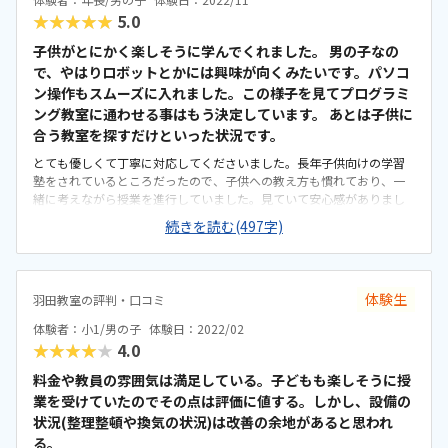
★★★★★
5.0
子供がとにかく楽しそうに学んでくれました。 男の子なの
で、やはりロボットとかには興味が向くみたいです。パソコ
ン操作もスムーズに入れました。この様子を見てプログラミ
ング教室に通わせる事はもう決定しています。 あとは子供に
合う教室を探すだけといった状況です。
とても優しくて丁寧に対応してくださいました。長年子供向けの学習
塾をされているところだったので、子供への教え方も慣れており、一
緒に考えながら授業を進行していました。見ていて安心感がありまし
た。ブロックを使いながら、ロボットの組み立て方の基本を学びまし
続きを読む(497字)
た。その後パソコンを使って実際にロボットに命令を出すところまで
やりました。 子供用の教材とは言え本格的なプログラミングの学習だ
ったと思います。自宅からは自転車で通える距離にあるので、親子で
通うのは楽だと思います。駅からは少し離れたところにあるので、子
体験生
羽田教室の評判・口コミ
供1人で通わせるには少し不安があります。正直、教室はすごく古びた
感じで設備等も最新のものが置いてあるわけではありませんでした。
体験者：小1/男の子
体験日：2022/02
少人数制の学習塾でもあるので、アットホームな感じはあると思いま
★★★★★
4.0
す。料金は他のプログラミング教室に比べると、比較的安価に抑えら
れていると思います。 それでも他の習い事に比べるとやや高い感じが
料金や教員の雰囲気は満足している。子どもも楽しそうに授
します。先生が長年学習塾をされている方なので、子供への接し方が
業を受けていたのでその点は評価に値する。しかし、設備の
とても上手でした。一方的に教えるのではなく、子供と一緒に考えな
状況(整理整頓や換気の状況)は改善の余地があると思われ
がら進めていくと言うスタイルがとてもいいなと思いました。
る。