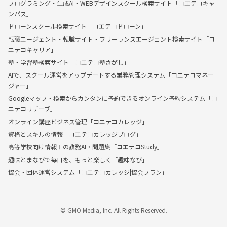
プログラミング・生成AI・WEBデザインスクール検索サイト「コエテコキャ
ンパス」
ドローンスクール検索サイト「コエテコドローン」
転職エージェント・転職サイト・フリーランスエージェント検索サイト「コ
エテコキャリア」
塾・学習塾検索サイト「コエテコ塾さがし」
AIで、スクール運営をアップデートする業務管理システム「コエテコマネー
ジャー」
Googleマップ・検索からカンタンに予約できるオンライン予約システム「コ
エテコリザーブ」
オンライン講座ビジネス管理「コエテコカレッジ」
資格とスキルの情報「コエテコカレッジブログ」
高等学校向け情報Ⅰの教務AI・問題集「コエテコStudy」
趣味とまなびで毎日を、もっと楽しく「趣味なび」
協会・団体運営システム「コエテコカレッジ|協会プラン」
© GMO Media, Inc. All Rights Reserved.