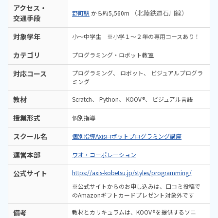
アクセス・
（北陸鉄道石川線）
野町駅
から約5,560m
交通手段
対象学年
小～中学生 ※小学１～２年の専用コースあり！
カテゴリ
プログラミング・ロボット教室
対応コース
プログラミング
ロボット
ビジュアルプログラ
ミング
教材
Scratch
Python
KOOV®
ビジュアル言語
授業形式
個別指導
スクール名
個別指導Axisロボットプログラミング講座
運営本部
ワオ・コーポレーション
公式サイト
https://axis-kobetsu.jp/styles/programming/
※公式サイトからのお申し込みは、口コミ投稿で
のAmazonギフトカードプレゼント対象外です
備考
教材とカリキュラムは、KOOV®を提供するソニ