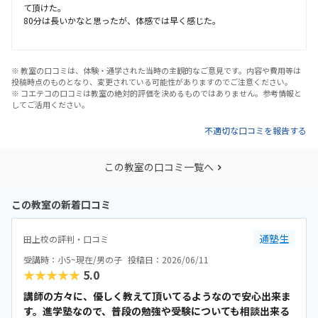
て頂けた。
80分は長いかなと思ったが、体感では早く感じた。
※ 教室の口コミは、体験・通学された当時の主観的なご意見です。内容や費用等は
投稿時点のものとなり、変更されている可能性がありますのでご注意ください。
※ コエテコの口コミは教室の絶対的評価を決めるものではありません。参考情報と
してご活用ください。
不適切な口コミを報告する
この教室の口コミ一覧へ
この教室の新着口コミ
通塾生
田上校の評判・口コミ
受講時：小5~現在/男の子
投稿日：2026/06/11
★★★★★
5.0
講師の方々に、優しく教えて頂いてるようなので安心出来ま
す。進学塾なので、普段の勉強や受験についても相談出来る