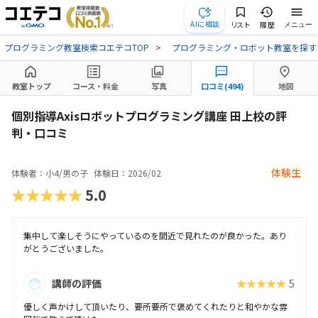
AIに相談
リスト
履歴
メニュー
プログラミング教室検索コエテコTOP
プログラミング・ロボット教室を探す
教室トップ
コース・料金
写真
口コミ(494)
地図
個別指導Axisロボットプログラミング講座 田上校の評
判・口コミ
体験生
体験者：小4/男の子
体験日：2026/02
★★★★★
5.0
集中して楽しそうにやっているのを間近で見れたのが良かった。あり
がとうございました。
講師の評価
★★★★★
5
優しく声かけして頂いたり、要所要所で褒めてくれたりと和やかな雰