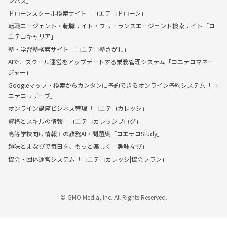
ンパス」
ドローンスクール検索サイト「コエテコドローン」
転職エージェント・転職サイト・フリーランスエージェント検索サイト「コ
エテコキャリア」
塾・学習塾検索サイト「コエテコ塾さがし」
AIで、スクール運営をアップデートする業務管理システム「コエテコマネー
ジャー」
Googleマップ・検索からカンタンに予約できるオンライン予約システム「コ
エテコリザーブ」
オンライン講座ビジネス管理「コエテコカレッジ」
資格とスキルの情報「コエテコカレッジブログ」
高等学校向け情報Ⅰの教務AI・問題集「コエテコStudy」
趣味とまなびで毎日を、もっと楽しく「趣味なび」
協会・団体運営システム「コエテコカレッジ|協会プラン」
© GMO Media, Inc. All Rights Reserved.