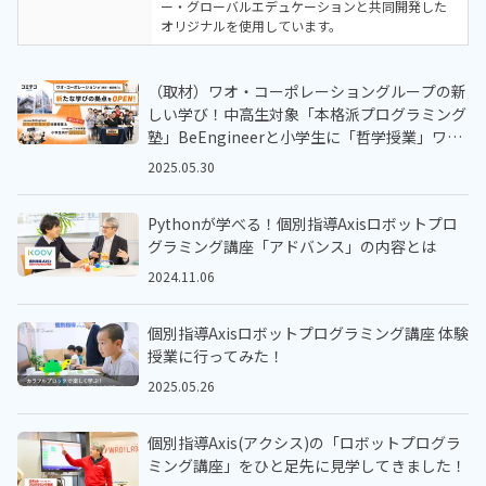
ー・グローバルエデュケーションと共同開発した
オリジナルを使用しています。
（取材）ワオ・コーポレーショングループの新
しい学び！中高生対象「本格派プログラミング
塾」BeEngineerと小学生に「哲学授業」ワオ
未来塾とは!?
2025.05.30
Pythonが学べる！個別指導Axisロボットプロ
グラミング講座「アドバンス」の内容とは
2024.11.06
個別指導Axisロボットプログラミング講座 体験
授業に行ってみた！
2025.05.26
個別指導Axis(アクシス)の「ロボットプログラ
ミング講座」をひと足先に見学してきました！