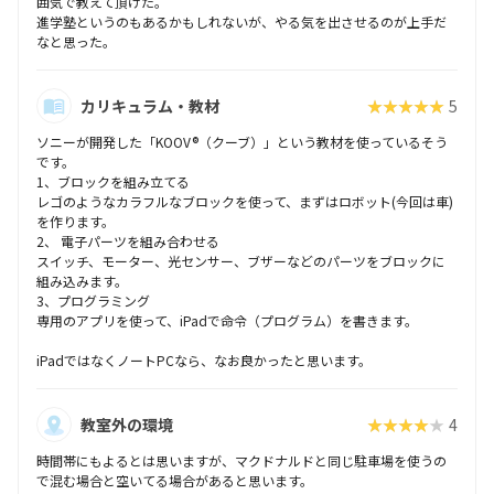
囲気で教えて頂けた。
進学塾というのもあるかもしれないが、やる気を出させるのが上手だ
なと思った。
カリキュラム・教材
★★★★★
5
ソニーが開発した「KOOV®（クーブ）」という教材を使っているそう
です。
​1、ブロックを組み立てる
レゴのようなカラフルなブロックを使って、まずはロボット(今回は車)
を作ります。
2、 電子パーツを組み合わせる
スイッチ、​モーター、光センサー、ブザーなどのパーツをブロックに
組み込みます。
3、プログラミング
​専用のアプリを使って、iPadで命令（プログラム）を書きます。
iPadではなくノートPCなら、なお良かったと思います。
教室外の環境
★★★★★
4
時間帯にもよるとは思いますが、マクドナルドと同じ駐車場を使うの
で混む場合と空いてる場合があると思います。