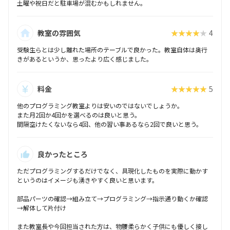
土曜や祝日だと駐車場が混むかもしれません。
教室の雰囲気
★★★★★
4
受験生らとは少し離れた場所のテーブルで良かった。教室自体は奥行
きがあるというか、思ったより広く感じました。
料金
★★★★★
5
他のプログラミング教室よりは安いのではないでしょうか。
また月2回か4回かを選べるのは良いと思う。
間隔空けたくないなら4回、他の習い事あるなら2回で良いと思う。
良かったところ
ただプログラミングするだけでなく、具現化したものを実際に動かす
というのはイメージも湧きやすく良いと思います。
部品パーツの確認→組み立て→プログラミング→指示通り動くか確認
→解体して片付け
また教室長や今回担当された方は、物腰柔らかく子供にも優しく接し