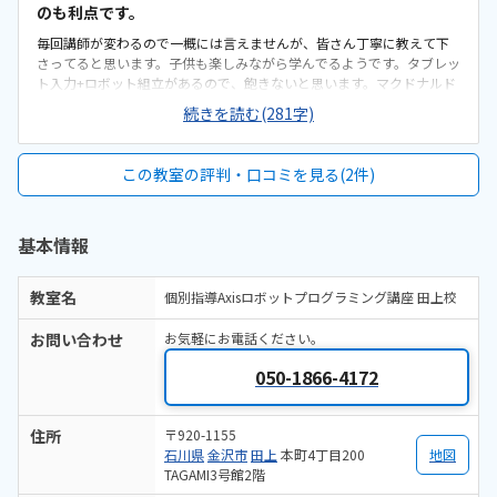
のも利点です。
毎回講師が変わるので一概には言えませんが、皆さん丁寧に教えて下
さってると思います。子供も楽しみながら学んでるようです。タブレッ
ト入力+ロボット組立があるので、飽きないと思います。マクドナルド
との共用駐車場なので土日は、駐車場が混むのと出入りが難しい事が
続きを読む(281字)
あります。奥行きあって、開放的だと思います。プログラミングを行う
スペースは手前でした。値段は、妥当だと思います。プログラミング
教室に関しては、高いところは高いです。こちらは、良心的だと思い
この教室の評判・口コミを見る(2件)
ます。学習の振り返りメモを毎回頂けるので、何を学んできたかを知
る事が出来る点が良いと思います。今のところなし。ありません。
基本情報
教室名
個別指導Axisロボットプログラミング講座 田上校
お問い合わせ
お気軽にお電話ください。
050-1866-4172
住所
〒920-1155
石川県
金沢市
田上
本町4丁目200
地図
TAGAMI3号館2階