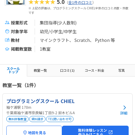
★★★★★
5.0
（
全1件の口コミ
）
※ 上記の評価は、プログラミングスクール CHIEL全体の口コミ点数・件数
です
授業形式
集団指導(少人数制)
対象学年
幼児/小学生/中学生
教材
マインクラフト
Scratch
Python
等
掲載教室数
1教室
スクール
教室一覧
口コミ(1)
コース・料金
写真
トップ
教室一覧（1件）
プログラミングスクール CHIEL
袖ケ浦駅 170m
千葉県袖ケ浦市奈良輪1丁目9-2 鈴木ビルA
詳細
無料体験教室
資料請求
TEL問い合わせ可
無料体験レッスン
地図を見る
申込みはこちら