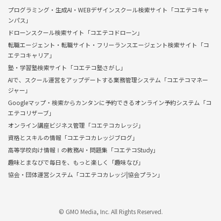
プログラミング・生成AI・WEBデザインスクール検索サイト「コエテコキャ
ンパス」
ドローンスクール検索サイト「コエテコドローン」
転職エージェント・転職サイト・フリーランスエージェント検索サイト「コ
エテコキャリア」
塾・学習塾検索サイト「コエテコ塾さがし」
AIで、スクール運営をアップデートする業務管理システム「コエテコマネー
ジャー」
Googleマップ・検索からカンタンに予約できるオンライン予約システム「コ
エテコリザーブ」
オンライン講座ビジネス管理「コエテコカレッジ」
資格とスキルの情報「コエテコカレッジブログ」
高等学校向け情報Ⅰの教務AI・問題集「コエテコStudy」
趣味とまなびで毎日を、もっと楽しく「趣味なび」
協会・団体運営システム「コエテコカレッジ|協会プラン」
© GMO Media, Inc. All Rights Reserved.