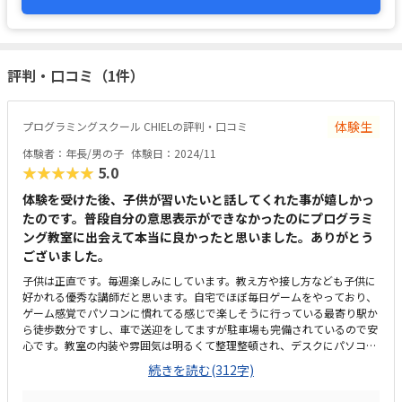
評判・口コミ（1件）
体験生
プログラミングスクール CHIELの評判・口コミ
体験者：年長/男の子
体験日：2024/11
★★★★★
5.0
体験を受けた後、子供が習いたいと話してくれた事が嬉しかっ
たのです。普段自分の意思表示ができなかったのにプログラミ
ング教室に出会えて本当に良かったと思いました。ありがとう
ございました。
子供は正直です。毎週楽しみにしています。教え方や接し方なども子供に
好かれる優秀な講師だと思います。自宅でほぼ毎日ゲームをやっており、
ゲーム感覚でパソコンに慣れてる感じで楽しそうに行っている最寄り駅か
ら徒歩数分ですし、車で送迎をしてますが駐車場も完備されているので安
心です。教室の内装や雰囲気は明るくて整理整頓され、デスクにパソコン
が一人一台提供されており、安心です。他の教室も見学させて頂いたので
続きを読む(312字)
すが料金が毎月の月謝だけどはなく、光熱費とか通信費とか色々な料金が
加算されて高い教室が多いなか、とても良心的な価格設定で良かったと思