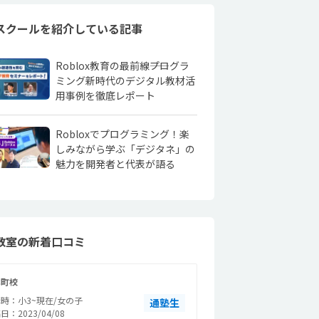
スクールを紹介している記事
Roblox教育の最前線――プログラ
ミング新時代のデジタル教材活
用事例を徹底レポート
Robloxでプログラミング！楽
しみながら学ぶ「デジタネ」の
魅力を開発者と代表が語る
教室の新着口コミ
本町校
時：小3~現在/女の子
通塾生
日：2023/04/08