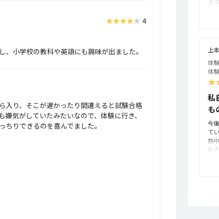
ク
の
★★★★★
4
少
転
お
ど
上
し、小学校の教科や英語にも興味が出ました。
高
体験
と
体験
グ
★
く
私
ら入り、そこが遅かったり間違えると試験合格
も
も嫌気がしていたみたいなので、体験に行き、
今
っちりできるのを喜んでました。
て
熱
れ
し
の
っ
い
グ
兄
定