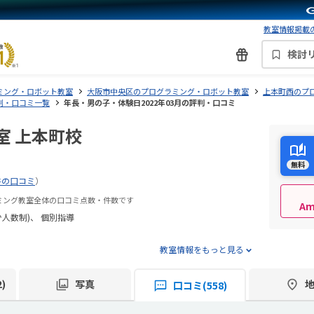
教室情報掲載の
検討
ミング・ロボット教室
大阪市中央区のプログラミング・ロボット教室
上本町西のプ
判・口コミ一覧
年長・男の子・体験日2022年03月の評判・口コミ
室 上本町校
無料
件の口コミ
）
ラミング教室全体の口コミ点数・件数です
A
少人数制)
個別指導
教室情報をもっと見る
)
写真
口コミ(558)