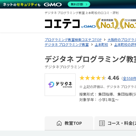
無料診断
デジタネ プログラミング教室 上本町校の口コミ・評判
プログラミング教室検索コエテコTOP
大阪府のプログラ
デジタネ プログラミング教室
上本町校
上本町校の評
デジタネ プログラミング教
デジタネプログラミング
★★★★★
4.46
（
全558
※ 上記の評価は、デジタネ プログ
授業形式：
集団指導
集団指導(
対象学年： 小学1年生～
教室TOP
コース・料金(2