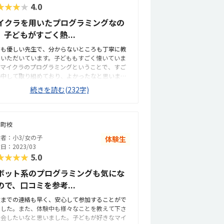
★★★★
4.0
イクラを用いたプログラミングなの
、子どもがすごく熱...
ても優しい先生で、分からないところも丁寧に教
ていただいています。子どももすごく懐いていま
。マイクラのプログラミングということで、すご
熱中して取り組めており、よかったなと思いま
。いつも自転車で通っています。ただ、駅から少
続きを読む(232字)
遠いので、雨の日は通うのが少し大変です。教室
広々としており、快適に過ごせています。机や椅
、パソコンなどもとても使いやすそうです。他の
ログラミング教室と比較して、少し安めだと思い
本町校
す。月ごとで、回数を変えられる点もよいと思い
者：小3/女の子
体験生
す。
日：2023/03
★★★★
5.0
ボット系のプログラミングも気にな
ので、口コミを参考...
験までの連絡も早く、安心して参加することがで
ました。また、体験中も様々なことを教えて下さ
入会したいなと思いました。子どもが好きなマイ