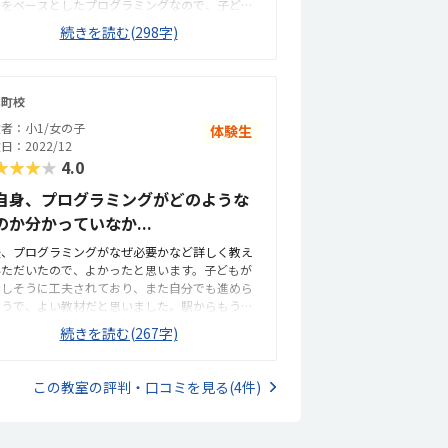
ラをベースとしたプログラミングなので、子ども
真剣に熱中して取り組んでいました。最寄り駅が
続きを読む(298字)
し遠いため、アクセスは少し微妙ですが、車や自
車では問題ないかと思います。教室は広々として
り、パソコンも十分な台数あり、雰囲気・設備な
もよいと思います。他の習い事と比較すると少し
本町校
いですが、他のプログラミングの教室よりも安い
者：小1/女の子
体験生
思います。マイクラをベースとしたプログラミン
日：2022/12
というのが、一番惹かれた点です。子どももすご
★★★★
4.0
気に入っていたので、続けたいと思いました。
自身、プログラミングがどのような
のか分かっていなか...
後、プログラミングがなぜ必要かなど詳しく教え
いただいたので、よかったと思います。子どもが
中しそうに工夫されており、また自分でも進めら
そうで、よい教材だと思いました。駅からもう少
近ければと思いましたが、歩道もある道路沿いな
続きを読む(267字)
で、歩いて行かせようと思っています。広くてゆ
たりした教室でした。パソコンも複数台あって使
やすく、設備面でもよいと思います。通常のプロ
この教室の評判・口コミを見る(4件)
ラミング教室と同等くらいの料金かと思います。
弟割も適応されるということで、問題ない料金設
かと思います。教材が楽しく、子どもが熱中して