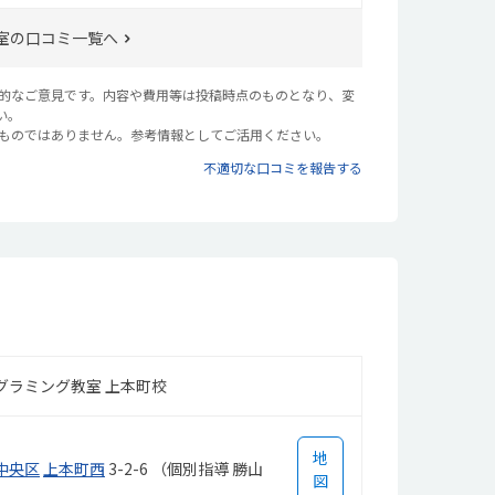
く
室の口コミ一覧へ
観的なご意見です。内容や費用等は投稿時点のものとなり、変
い。
るものではありません。参考情報としてご活用ください。
不適切な口コミを報告する
グラミング教室 上本町校
地
中央区
上本町西
3-2-6 （個別指導 勝山
図