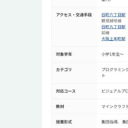
アクセス・交通手段
谷町六丁目駅
鶴見緑地線
谷町九丁目駅
前線
大阪上本町駅
対象学年
小学1年生～
カテゴリ
プログラミン
ト
対応コース
ビジュアルプ
教材
マインクラフ
授業形式
集団指導
集