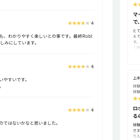
★
マ
で
★★★★★
4
と
も、わかりやすく楽しいとの事です。最終Robl
え
す
楽しみにしています。
く
す
し
は
★★★★★
4
子
プ
上
いやすいです。
ま
。
体験
ま
体験
★
ロ
★★★★★
4
る
のではないかなと思いました。
体
き
り