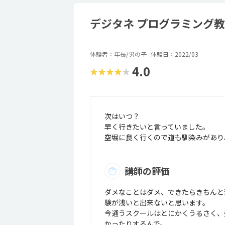
デジタネ プログラミング教
体験者：年長/男の子
体験日：2022/03
4.0
★★★★★
次はいつ？
早く行きたいと言っていました。
空堀に良く行くので道も馴染みがあり
講師の評価
ダメなことはダメ、できたらきちんと
験が浅いと出来ないと思います。
今通うスクールはとにかくうるさく、
かったりするんで。