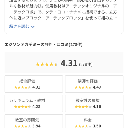
ルな教材が魅力◎。使用教材はアーテックオリジナルの「ア
ーテックロボ」で、タテ・ヨコ・ナナメに接続できる、立方
体に近いブロック「アーテックブロック」を使って組み立て
ます。一般的なブロック教材に比べて自由度が高いので、立
続きを読む
体が苦手なお子さんでも思うとおりのロボットが組み立てら
れるでしょう。レゴ®︎ブロックよりも色合いがやさしめなの
で、女の子もとっつきやすいはずです。エジソンアカデミー
エジソンアカデミーの評判・口コミ(278件)
のカリキュラムの目玉は、毎月新しいロボットが作れるこ
と。信号機やライントレースから始め、2足歩行ロボットな
ど高度なものにもチャレンジできます。基礎カリキュラムは
4.31
★★★★★
(278件)
2年分ですが、3年目以降の生徒に向けた「エキスパート編」
もあるので、まだまだスキルを高めたい！なんてお子さんも
安心です。最近では「Universal Robotics Challenge（UR
総合評価
講師の評価
C）」という大会を立ち上げるなど、ますます子どものやる
4.31
4.43
★★★★★
★★★★★
気を引き出すスクールになっています。
カリキュラム・教材
教室外の環境
4.28
4.16
★★★★★
★★★★★
教室の雰囲気
料金
3.94
3.50
★★★★★
★★★★★