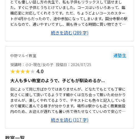
とても優しい話し方の先生で、私も子供もリラックスして話せまし
た。すぐに子供とうちとけていました。コースはいろいろあって、臨
機応変に対応してくれそうです。ただ、ちょうどよいコースのスター
トが4月からだったので、途中参加になってしまいます。国分寺駅の駅
ビルなので、通いやすいですし、親も待ってる時間に買い物できて良
さそうです。少し狭いですが、清潔感があって綺麗な教室でした。み
続きを読む(289 字)
なさん集中してもくもくと学んでいました。他のプログラミング教室
も体験に行きましたが、他よりもお安かったので通いやすそうです。
先生が優しそうで、安心して子供を預けられそうでした。少人数なの
も良いと思いました。
通塾生
中野マルイ教室
受講時：小3~現在/女の子
投稿日：2026/07/25
★★★★★
4.0
大人も多い教室のようで、子どもが馴染めるか...
日によって同じ方ばかりではありませんが、どなたでもとても丁寧に
気さくに接して頂いてるようです細かくは立ち会って無いため分かり
ませんが、楽しくやれてるようで、テキストにも色々と記入している
ので確実に進んでる様子が分かります。場所は駅からも近く商業施設
内のため、お迎えが遅れても暑い外で待たせなくていいので安心で
す。大人の方も多く通われてる教室ですが、教室内は清潔感があり、
続きを読む(317 字)
雰囲気もよい教室で安心して通わされます。他の教室の金額をあまり
把握してませんが、個人的には小学生の習い事として通わせるのには
ちょうどいい金額だと思います初めは不安がってましたが、すぐに慣
教室一覧