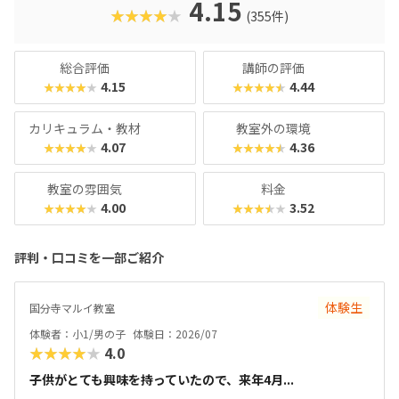
の顔は真剣そのもの。やる気があればどんどん高度なものが
4.15
★★★★★
(355件)
作れるので、のめり込むタイプのお子さんにおすすめの教室
です。在学生向けのイベント「SPSアワード」も有名で、東
京大学の伊藤謝恩ホールで行われるというから驚き。プログ
総合評価
講師の評価
ラミングスキルはもちろん、企画書を書いたり、プレゼンを
4.15
4.44
★★★★★
★★★★★
したりといったスキルもつけることができます。母体は大人
向けのパソコンスクールなので、「ついでに自分もスキルア
カリキュラム・教材
教室外の環境
ップしてみようかな？」なんてこともできちゃいますよ！
4.07
4.36
★★★★★
★★★★★
教室の雰囲気
料金
4.00
3.52
★★★★★
★★★★★
評判・口コミを一部ご紹介
体験生
国分寺マルイ教室
体験者：小1/男の子
体験日：2026/07
★★★★★
4.0
子供がとても興味を持っていたので、来年4月...