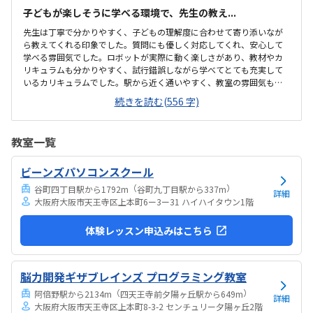
子どもが楽しそうに学べる環境で、先生の教え...
先生は丁寧で分かりやすく、子どもの理解度に合わせて寄り添いなが
ら教えてくれる印象でした。質問にも優しく対応してくれ、安心して
学べる雰囲気でした。ロボットが実際に動く楽しさがあり、教材やカ
リキュラムも分かりやすく、試行錯誤しながら学べてとても充実して
いるカリキュラムでした。駅から近く通いやすく、教室の雰囲気も明
るく安心して通えました。教室は明るく学びやすい雰囲気でしたが、
続きを読む(556 字)
共同のトイレが和式のみしかなく、娘が和式トイレを使えないため設
備面がもう少し配慮されていると安心して通えると感じました。料金
設定は内容に対して妥当で、負担も特に感じませんでした。カリキュ
教室一覧
ラムやサポート面を考えると納得できる価格で、安心して続けられる
と感じました。教室は明るく安心でき、子どもが楽しそうに取り組む
ビーンズパソコンスクール
姿が親として嬉しかったです。特にロボットが動いた瞬間の笑顔が印
象的で、意欲的に学べる環境だと感じました。教室自体...
（
）
谷町四丁目駅から1792m
谷町九丁目駅から337m
詳細
大阪府大阪市天王寺区上本町6ー3ー31 ハイハイタウン1階
体験レッスン申込みはこちら
脳力開発ギザブレインズ プログラミング教室
（
）
阿倍野駅から2134m
四天王寺前夕陽ヶ丘駅から649m
詳細
大阪府大阪市天王寺区上本町8-3-2 センチュリー夕陽ヶ丘2階