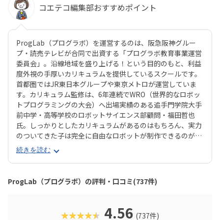
コエテコ編集部おすすめポイント
ProgLab（プログラボ）を運営するのは、阪急阪神グルー
プ・読売テレビが合同で出資する「プログラボ教育事業運営
委員会」。沿線地域を盛り上げる！という目的のもと、利益
度外視の手厚いカリキュラムを提供しているスクールです。
首都圏ではJR東日本グループや東京メトロが運営していま
す。カリキュラム監修は、6年連続でWRO（世界的なロボッ
トプログラミングの大会）へ出場実績のある追手門学院大手
前中学・高等学校のロボットサイエンス部顧問・福田哲也
氏。しっかりとしたカリキュラムがあるのはもちろん、実力
のついてきた子は完全に自由なロボットが制作できるのが魅
力！教室の都合に合わせるのではなく、子どもの興味・関心
続きを読む
に合わせた学習ができるので、「ちょっとずつロボットに詳
しくなりたい♪」なんてお子さんはもちろん、「将来はぜ
ひ、エンジニアに」という本格志向のお子さんも大満足間違
ProgLab（プログラボ）の評判・口コミ(737件)
いなしです。また、プログラボでは、時代に合わせて常に新
しいカリキュラムを追加しています。近年は、年少さんから
ものづくりを楽しめる「プログラボ クリエイターズ」、新聞
4.56
★★★★★
(737件)
記者のメソッドで読解力や表現力を養う「ロジカルリーディ