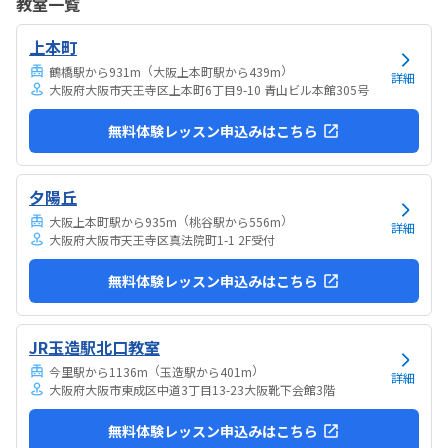
教室一覧
したりできるのは助かります。料金は今の物価で考えれば高いとは思
いませんが、子どもの成長具合で判断すると思います。子どもが自発
上本町
的にどんどん作り進めていったのには正直驚きました。最初からたく
さんあれこれ説明されずブロックを触らせてもらったの...
（
）
鶴橋駅から931m
大阪上本町駅から439m
詳細
大阪府大阪市天王寺区上本町6丁目9-10 青山ビル本館305号
無料体験レッスン申込みはこちら
夕陽丘
（
）
大阪上本町駅から935m
桃谷駅から556m
詳細
大阪府大阪市天王寺区真法院町1-1 2F受付
無料体験レッスン申込みはこちら
JR玉造駅北口教室
（
）
今里駅から1136m
玉造駅から401m
詳細
大阪府大阪市東成区中道3丁目13-23大阪靴下会館3階
無料体験レッスン申込みはこちら