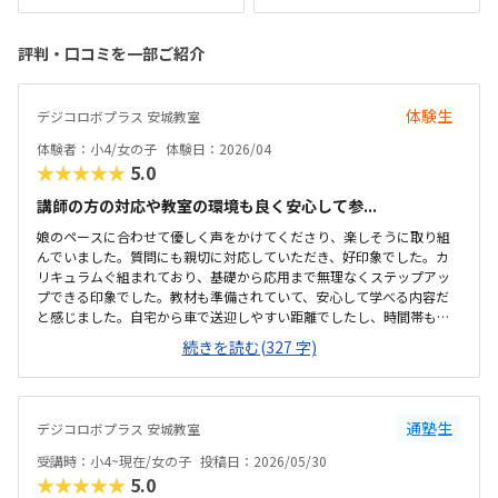
評判・口コミを一部ご紹介
体験生
デジコロボプラス 安城教室
体験者：小4/女の子
体験日：2026/04
★★★★★
5.0
講師の方の対応や教室の環境も良く安心して参...
娘のペースに合わせて優しく声をかけてくださり、楽しそうに取り組
んでいました。質問にも親切に対応していただき、好印象でした。カ
リキュラムぐ組まれており、基礎から応用まで無理なくステップアッ
プできる印象でした。教材も準備されていて、安心して学べる内容だ
と感じました。自宅から車で送迎しやすい距離でしたし、時間帯も無
理なく通える範囲で、安心して続けられそうです。教材がきちんと整
続きを読む(327 字)
備されており学習に集中できる環境だと感じました。教室全体の雰囲
気も明るく初めてでも入りやすかったです。ロボット教材や指導の質
を踏まえると料金は適切だと思います。。内容に見合った価格だと感
じています。雰囲気がよく、子供が自然と興味を持って取り組める空
通塾生
デジコロボプラス 安城教室
気づくりがされていると感じました。
受講時：小4~現在/女の子
投稿日：2026/05/30
★★★★★
5.0