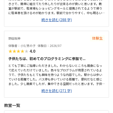
きさで、簡単に組立てたり外したりが出来るのが良いと思います。教
室が駅前で、駐車場もショッピングモールと提携されてるようで帰り
に駐車券を頂けるのが助かります。駅前で分かりやすく、中も明るい
雰囲気で、初めてでも緊張すること無くとけ込めたので良いと思いま
続きを読む(288 字)
した。他の教室も比較しましたが、大体同じような金額設定かな？と
思います。初期投資がかからないのが魅力です。とにかく何でも興味
津々の子なのですごが、どんどん触らせて頂けて子どもも満足出来た
のが良かったです。
体験生
野田阪神
体験者：小5/男の子
体験日：2026/07
★★★★★
4.0
子供たちは、初めてのプログラミングに参加で...
とても丁寧にご指導いただきました。わからないところも親身になっ
て応えていただけていました。色々なプログラムが用意されているよ
うで、子供たちもとても興味を持つような内容でした。駅からは歩い
ていける距離でした。バス停も歩いていける距離で、便利だなと感じ
ました。少し簡素でしたが、集中できる空間だったと思います。子供
たちが主体的に学べる空間があったと思います月々の費用は少し高い
続きを読む(271 字)
かな感じました。単発で参加できるシステムがあればもっと良いと思
いました初めて体験することもあり、楽しい様子でした。また参加し
たいと思ったようで、良い経験になったと思います
教室一覧