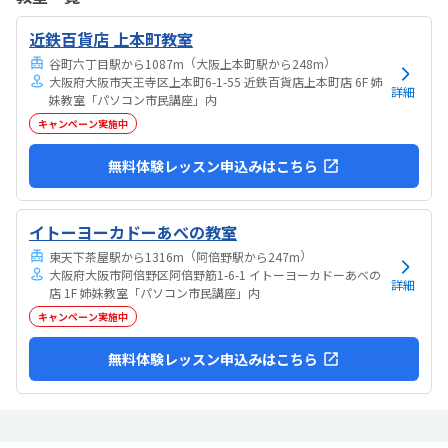
れたよです。親切に接して下さっているのが伝わります特にありませ
ん特にありません
近鉄百貨店 上本町教室
（
）
谷町六丁目駅から1087m
大阪上本町駅から248m
大阪府大阪市天王寺区上本町6-1-55 近鉄百貨店上本町店 6F 姉
詳細
妹教室「パソコン市民講座」内
キャンペーン実施中
無料体験レッスン申込みはこちら
イトーヨーカドーあべの教室
（
）
東天下茶屋駅から1316m
阿倍野駅から247m
大阪府大阪市阿倍野区阿倍野筋1-6-1 イトーヨーカドーあべの
詳細
店 1F 姉妹教室「パソコン市民講座」内
キャンペーン実施中
無料体験レッスン申込みはこちら