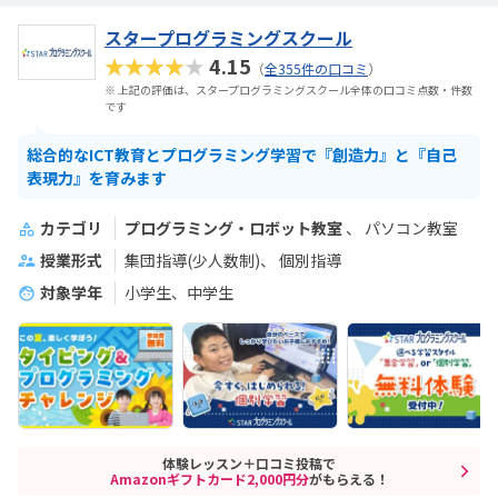
スタープログラミングスクール
★★★★★
4.15
（
全355件の口コミ
）
※ 上記の評価は、スタープログラミングスクール全体の口コミ点数・件数
です
総合的なICT教育とプログラミング学習で『創造力』と『自己
表現力』を育みます
カテゴリ
プログラミング・ロボット教室
パソコン教室
授業形式
集団指導(少人数制)
個別指導
対象学年
小学生、中学生
体験レッスン＋口コミ投稿で
Amazonギフトカード2,000円分
がもらえる！