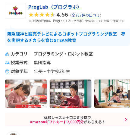
ProgLab（プログラボ）
★★★★★
4.56
（
全737件の口コミ
）
※ 上記の評価は、ProgLab（プログラボ）全体の口コミ点数・件数です
阪急阪神と読売テレビによるロボットプログラミング教室 夢
を実現するチカラを育むSTEAM教育
カテゴリ
プログラミング・ロボット教室
授業形式
集団指導
対象学年
年長～中学校3年生
体験レッスン＋口コミ投稿で
Amazonギフトカード2,000円分
がもらえる！