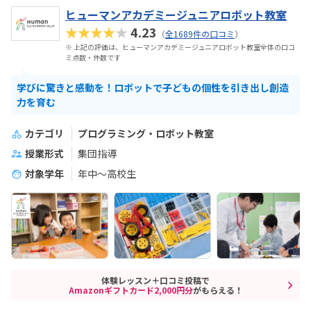
ヒューマンアカデミージュニアロボット教室
★★★★★
4.23
（
全1689件の口コミ
）
※ 上記の評価は、ヒューマンアカデミージュニアロボット教室全体の口コ
ミ点数・件数です
学びに驚きと感動を！ロボットで子どもの個性を引き出し創造
力を育む
カテゴリ
プログラミング・ロボット教室
授業形式
集団指導
対象学年
年中～高校生
体験レッスン＋口コミ投稿で
Amazonギフトカード2,000円分
がもらえる！