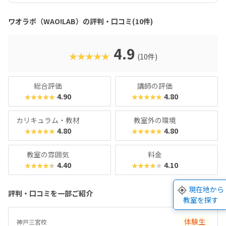
優勝！ロボカップ・ジュニア 2024 関西ブロックで準優勝！
（全国大会出場）初出場のRoboRAVE神戸大会2024、ロボ
ワオラボ（WAO!LAB）の評判・口コミ(10件)
ット作品展示部門で入賞枠を独占！ロボカップ・ジュニア 2
023 関西ブロックで準優勝！（全国大会出場）KOOV Challe
nge 2023 で、小1～小3部門で、世界チャンピオンの金賞を
4.9
★★★★★
(10件)
はじめ上本町校から4名が受賞！！（入賞枠は8）RoboRAV
E神戸大会2024では、ロボット相撲の部で三宮校の会員生が
連覇！また、a-MAZE-ing(板状のコースを落ちずに走りき
総合評価
講師の評価
る)部門・ライントレースでボールを運ぶ部門でも優勝！
4.90
4.80
★★★★★
★★★★★
カリキュラム・教材
教室外の環境
4.80
4.80
★★★★★
★★★★★
教室の雰囲気
料金
4.40
4.10
★★★★★
★★★★★
現在地から
評判・口コミを一部ご紹介
教室を探す
体験生
神戸三宮校