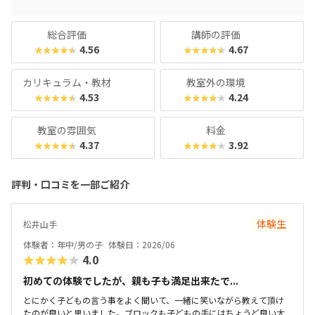
ング・ライティング講座」、グローバル人材の育成をめざす
オンライン英語講座「Global STEAM Program”InterEd”」
総合評価
講師の評価
など、多彩な学びの機会を提供です。経営基盤が堅固だから
4.56
4.67
★★★★★
★★★★★
こそ、流行りすたりに惑わされない「本物」の教育が受けら
れるスクールと言えるでしょう。本格派ではあるものの、ク
カリキュラム・教材
教室外の環境
ラス内は和気あいあいとした楽しい雰囲気なので、ぜひ気軽
4.53
4.24
★★★★★
★★★★★
にお近くの教室を訪れてみてくださいね。
教室の雰囲気
料金
4.37
3.92
★★★★★
★★★★★
評判・口コミを一部ご紹介
体験生
松井山手
体験者：年中/男の子
体験日：2026/06
★★★★★
4.0
初めての体験でしたが、親も子も満足出来たで...
とにかく子どもの言う事をよく聞いて、一緒に笑いながら教えて頂け
たのが良いと思いました。ブロックも子どもの手にはちょうど良い大