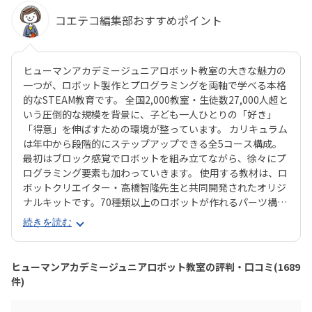
コエテコ編集部おすすめポイント
ヒューマンアカデミージュニアロボット教室の大きな魅力の
一つが、ロボット製作とプログラミングを両軸で学べる本格
的なSTEAM教育です。 全国2,000教室・生徒数27,000人超と
いう圧倒的な規模を背景に、子ども一人ひとりの「好き」
「得意」を伸ばすための環境が整っています。 カリキュラム
は年中から段階的にステップアップできる全5コース構成。
最初はブロック感覚でロボットを組み立てながら、徐々にプ
ログラミング要素も加わっていきます。 使用する教材は、ロ
ボットクリエイター・高橋智隆先生と共同開発されたオリジ
ナルキットです。70種類以上のロボットが作れるパーツ構成
で、飽きずに続けやすい点も特徴です。 月2回の90分授業で
続きを読む
は、ロボットを完成させる「基本製作」と、オリジナル改造
に挑戦する「応用実践」を繰り返す設計。子どもたちは毎
回、新しい達成感と成長を実感できる仕組みになっていま
ヒューマンアカデミージュニアロボット教室の評判・口コミ(1689
す。 自ら考え、試行錯誤しながらロボットを動かす経験は、
件)
創造力や論理的思考力を育むだけでなく、学ぶ楽しさそのも
のを教えてくれるはずです。