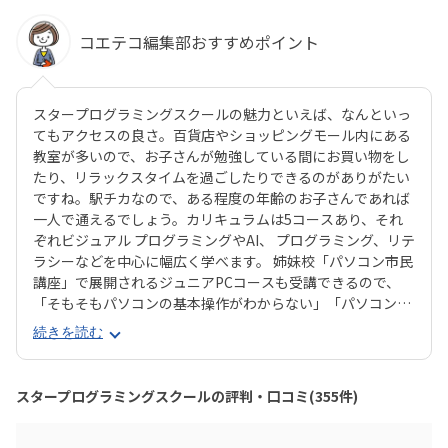
コエテコ編集部おすすめポイント
スタープログラミングスクールの魅力といえば、なんといっ
てもアクセスの良さ。百貨店やショッピングモール内にある
教室が多いので、お子さんが勉強している間にお買い物をし
たり、リラックスタイムを過ごしたりできるのがありがたい
ですね。駅チカなので、ある程度の年齢のお子さんであれば
一人で通えるでしょう。カリキュラムは5コースあり、それ
ぞれビジュアル プログラミングやAI、 プログラミング、リテ
ラシーなどを中心に幅広く学べます。 姉妹校「パソコン市民
講座」で展開されるジュニアPCコースも受講できるので、
「そもそもパソコンの基本操作がわからない」「パソコンで
何ができるかを学びたい」といったお子さんにもピッタリで
続きを読む
す。それぞれのお子さんの興味に合ったコースが見つかりや
すいのは安心ですね。スタープログラミングスクールは、過
去に総務省「若年層に対するプログラミング教育の普及推
スタープログラミングスクールの評判・口コミ(355件)
進」事業に採択され、新潟市の小中学校で授業を実施した実
績があります。教室はまじめに取り組む雰囲気で、子ども達