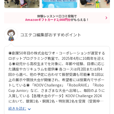
体験レッスン＋口コミ投稿で
Amazonギフトカード2,000円分
がもらえる！
コエテコ編集部おすすめポイント
◉創業50年目の株式会社ワオ・コーポレーションが運営する
ロボットプログラミング教室で、2025年4月に10周年を迎え
る◉幼児から高校生までを対象に、年齢や経験、目標に応じ
た講座やカリキュラムを提供◉ 各コースは月2回または月4
回から選べ、他の予定に合わせて振替受講も可能◉ 年1回以
上の展示や競技大会が開催され、希望者には授業内でサポー
トしている◉ 「KOOV Challenge」「RoboRAVE」「Robo
Cup Junior」など、さまざまな大会へ出場し、毎回のように
入賞している【各種大会のデータ】KOOV Challenge 2024
において、銀賞1名・銅賞2名・特別賞2名を受賞（受賞枠は
全国でそれぞれ4）RoboRAVE大阪大会2024、ロボット相撲
続きを読む
の部において小学生・中学生ともに会員が所属するチームが