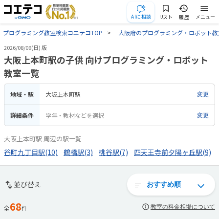
AIに相談
リスト
履歴
メニュー
プログラミング教室検索コエテコTOP
大阪府のプログラミング・ロボット教
2026/08/09(日) 版
大阪上本町駅の子供 向けプログラミング・ロボット
教室一覧
地域・駅
大阪上本町駅
変更
詳細条件
学年・教材などを選択
変更
大阪上本町駅 周辺の駅一覧
谷町九丁目駅(10)
鶴橋駅(3)
桃谷駅(7)
四天王寺前夕陽ヶ丘駅(9)
並び替え
68
教室の料金相場について
全
件