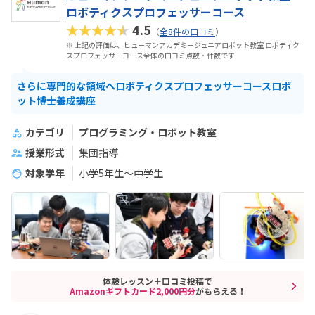
ロボティクスプロフェッサーコース
★★★★★
4.5
（
全8件の口コミ
）
※ 上記の評価は、ヒューマンアカデミージュニアロボット教室 ロボティク
スプロフェッサーコース全体の口コミ点数・件数です
さらに専門的な領域へロボティクスプロフェッサーコースロボ
ット博士養成講座
カテゴリ
プログラミング・ロボット教室
授業形式
集団指導
対象学年
小学5年生～中学生
体験レッスン＋口コミ投稿で
Amazonギフトカード2,000円分
がもらえる！