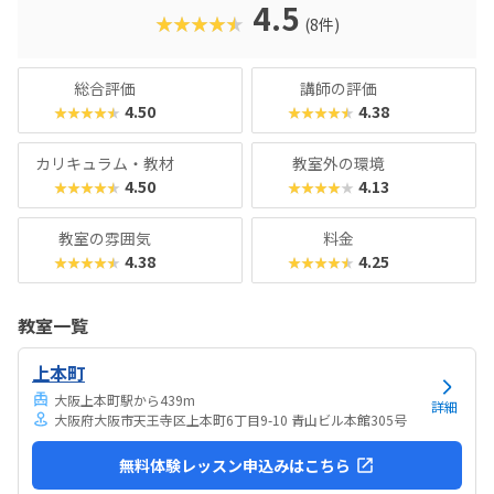
「中学受験や高校での理数教育に備えたい」そんなお子さま
4.5
★★★★★
(8件)
に、間違いなくおすすめできるコースです。ロボットを“遊
び”で終わらせず、“学問”として深めたいご家庭にこそ、ぜ
ひ体験していただきたい教室です。
総合評価
講師の評価
4.50
4.38
★★★★★
★★★★★
カリキュラム・教材
教室外の環境
4.50
4.13
★★★★★
★★★★★
教室の雰囲気
料金
4.38
4.25
★★★★★
★★★★★
教室一覧
上本町
大阪上本町駅から439m
詳細
大阪府大阪市天王寺区上本町6丁目9-10 青山ビル本館305号
無料体験レッスン申込みはこちら