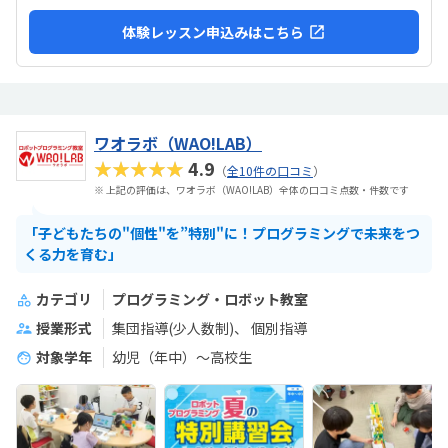
体験レッスン申込みはこちら
ワオラボ（WAO!LAB）
★★★★★
4.9
（
全10件の口コミ
）
※ 上記の評価は、ワオラボ（WAO!LAB）全体の口コミ点数・件数です
「子どもたちの"個性"を”特別"に！プログラミングで未来をつ
くる力を育む」
カテゴリ
プログラミング・ロボット教室
授業形式
集団指導(少人数制)
個別指導
対象学年
幼児（年中）～高校生