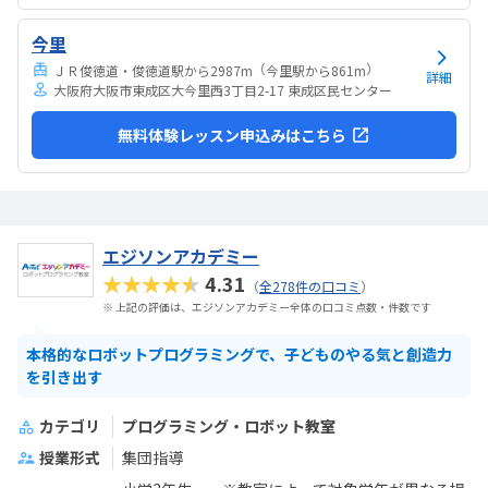
今里
（
）
ＪＲ俊徳道・俊徳道駅から2987m
今里駅から861m
詳細
大阪府大阪市東成区大今里西3丁目2-17 東成区民センター
無料体験レッスン申込みはこちら
エジソンアカデミー
★★★★★
4.31
（
全278件の口コミ
）
※ 上記の評価は、エジソンアカデミー全体の口コミ点数・件数です
本格的なロボットプログラミングで、子どものやる気と創造力
を引き出す
カテゴリ
プログラミング・ロボット教室
授業形式
集団指導