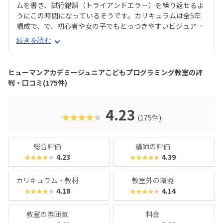
ムを書き、試行錯誤（トライアンドエラー）を繰り返せるよ
うにこの時間になっているそうです。カリキュラムは全5年
構成で、で、初心者や女の子でもとっつきやすいビジュアル
プログラミングツール「Scratch（スクラッチ）」から初め
続きを読む
て、エンジニアが実際に使用するプログラミング言語「Java
Script」までステップアップすることができます。ベーシッ
クコースではマウス操作など、パソコンの操作自体から学べ
ヒューマンアカデミージュニアこどもプログラミング教室の評
るので、自宅でまったくパソコンをさわったことのないお子
判・口コミ(175件)
さんでも戸惑うことなく授業に入っていけるでしょう。大学
入試やオフィスワークなど、「将来のことを考えて習わせて
おきたい」方におすすめのスクールといえます。また、いず
4.23
★★★★★
(175件)
れもヒューマンオリジナルの教材で学べるので、高クオリテ
ィな指導を求める保護者におすすめできます。
総合評価
講師の評価
4.23
4.39
★★★★★
★★★★★
カリキュラム・教材
教室外の環境
4.18
4.14
★★★★★
★★★★★
教室の雰囲気
料金