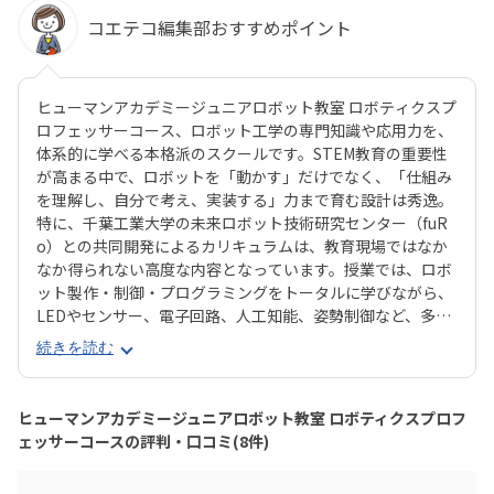
コエテコ編集部おすすめポイント
ヒューマンアカデミージュニアロボット教室 ロボティクスプ
ロフェッサーコース、ロボット工学の専門知識や応用力を、
体系的に学べる本格派のスクールです。STEM教育の重要性
が高まる中で、ロボットを「動かす」だけでなく、「仕組み
を理解し、自分で考え、実装する」力まで育む設計は秀逸。
特に、千葉工業大学の未来ロボット技術研究センター（fuR
o）との共同開発によるカリキュラムは、教育現場ではなか
なか得られない高度な内容となっています。授業では、ロボ
ット製作・制御・プログラミングをトータルに学びながら、
LEDやセンサー、電子回路、人工知能、姿勢制御など、多岐
にわたる技術にも触れられます。基礎から応用まで段階的に
続きを読む
学べる3年間のカリキュラムは、小学校高学年～中学生の
「もっと知りたい・つくりたい」気持ちを確実に伸ばしてく
れる構成です。また、受講生の多くが、自ら深い興味を持っ
ヒューマンアカデミージュニアロボット教室 ロボティクスプロフ
て入会する点も特徴的。全国の仲間と技術やアイデアを競う
ェッサーコースの評判・口コミ(8件)
「ロボプロ全国大会」もモチベーション向上につながる貴重
な機会です。「将来、ロボットやAIに関わる仕事がしたい」