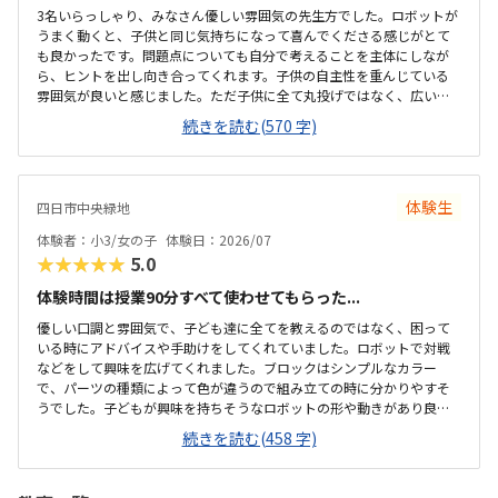
3名いらっしゃり、みなさん優しい雰囲気の先生方でした。ロボットが
うまく動くと、子供と同じ気持ちになって喜んでくださる感じがとて
も良かったです。問題点についても自分で考えることを主体にしなが
ら、ヒントを出し向き合ってくれます。子供の自主性を重んじている
雰囲気が良いと感じました。ただ子供に全て丸投げではなく、広い机
の上に「教科書とキットをどこに置いたらやりやすいかな？」と声を
続きを読む(570 字)
かけてくださり、そこから自分で考えていました。ロボット作りもヒ
ントをいただきながら、自分で教科書を読んで作り上げていました。
駅近くですが、静かな環境です。急な坂道があるので、暑い夏など、重
いキットを背負っていく小さな子供には少し大変かも。清潔で、安心
体験生
四日市中央緑地
できました。入室したら必ず手を洗うルールも良いです。教室にある
教科書などもきちんと整理整頓されています。キット代が兄弟割引で
体験者：小3/女の子
体験日：2026/07
半額になりました。入会金も無料に。欲を言えば、...
★★★★★
5.0
体験時間は授業90分すべて使わせてもらった...
優しい口調と雰囲気で、子ども達に全てを教えるのではなく、困って
いる時にアドバイスや手助けをしてくれていました。ロボットで対戦
などをして興味を広げてくれました。ブロックはシンプルなカラー
で、パーツの種類によって色が違うので組み立ての時に分かりやすそ
うでした。子どもが興味を持ちそうなロボットの形や動きがあり良か
ったです。駐車場は停めやすく、分かりやすい場所にあるので助かり
続きを読む(458 字)
ます。近くに別の施設もあるので、習ってない兄弟が過ごしやすいと
思いました。教室はシンプルで余計なものが置いてないので集中でき
そうです。清潔な空間でした。授業を1日に2コマとれたり、翌月に回