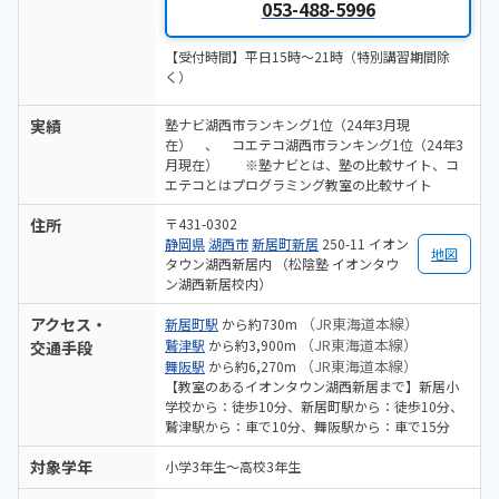
053-488-5996
【受付時間】平日15時〜21時（特別講習期間除
く）
実績
塾ナビ湖西市ランキング1位（24年3月現
在） 、 コエテコ湖西市ランキング1位（24年3
月現在） ※塾ナビとは、塾の比較サイト、コ
エテコとはプログラミング教室の比較サイト
住所
〒431-0302
静岡県
湖西市
新居町新居
250-11 イオン
地図
タウン湖西新居内 （松陰塾 イオンタウ
ン湖西新居校内）
アクセス・
（JR東海道本線）
新居町駅
から約730m
（JR東海道本線）
鷲津駅
から約3,900m
交通手段
（JR東海道本線）
舞阪駅
から約6,270m
【教室のあるイオンタウン湖西新居まで】新居小
学校から：徒歩10分、新居町駅から：徒歩10分、
鷲津駅から：車で10分、舞阪駅から：車で15分
対象学年
小学3年生〜高校3年生