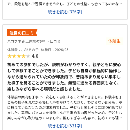
で、段階を踏んで習得できそうだし、子どもの性格にも合ってるのかなと
思った。近いに越したことはないが、駅前のビルの中にあり、バス一本で
続きを読む(376字)
通えるので、許容範囲かなと思った。ロボットを使ったコースと、ロブロ
ックスコースの部屋が壁1枚で分かれていたが、ロボットの方の音量(声
量？)がどのくらいになるか後から気になったが、聞き忘れてしまった。
他の習い事と比べると少し高い。込み込みで月謝が1万円くらいだと嬉し
注目の口コミ
い。月に3回ということについては不満はない。同上。子どもが、教材が
使いやすそうと言っていた。
体験生
ハコブネ 南上原校の評判・口コミ
体験者：小3/男の子
体験日：2026/05
★★★★★
4.0
初めての参加でしたが、説明がわかりやすく、親子ともに安心
して体験することができました。子ども自身が積極的に操作し
ながら進められていたのが印象的で、普段あまり見ない集中し
た様子を見ることができました。無理に進める雰囲気もなく、
楽しみながら学べる環境だと感じました。
体験前の案内も丁寧で、安心して参加することができました。体験中も子
どもの様子を見ながら優しく声をかけてくださり、わからない部分も丁寧
に教えていただけたのが印象的でした。子どもも楽しそうに取り組めてい
ました。実際にパソコンを操作しながら進める内容だったため、子どもも
楽しみながら取り組めていました。難しすぎない内容で、初めてでも理解
しやすいよう工夫されていると感じました。体験教室は実際に通う教室と
続きを読む(531字)
は別会場でしたが、アクセスはわかりやすかったです。近隣の駐車場から