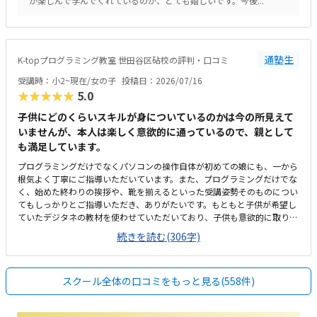
が楽しんで学んでくれているのが、とても嬉しいです。今後...
思います。
通塾生
K-topプログラミング教室 世田谷区砧校の評判・口コミ
受講時：小2~現在/女の子
投稿日：2026/07/16
★★★★★
5.0
子供にどのくらいスキルが身についているのかは今の所見えて
いませんが、本人は楽しく意欲的に通っているので、親として
も満足しています。
プログラミングだけでなくパソコンの操作自体が初めての娘にも、一から
根気よく丁寧にご指導いただいています。また、プログラミングだけでな
く、始めた終わりの挨拶や、靴を揃えるといった受講姿勢そのものについ
てもしっかりとご指導いただき、ありがたいです。もともと子供が希望し
ていたデジタネの教材を使わせていただいており、子供も意欲的に取り組
んでいます。看板などが無いためGoogleマップで見ても最初だけ場所が
続きを読む(306字)
わかりづらかったですが、覚えれば問題ありません。シンプルで余計なも
のが無く、集中できるスペースになっていると思います。安くはありませ
んが高すぎるとも感じず、レッスンの回数や内容を踏まえると相応な料金
スクール全体の口コミをもっと見る(558件)
だと思います。