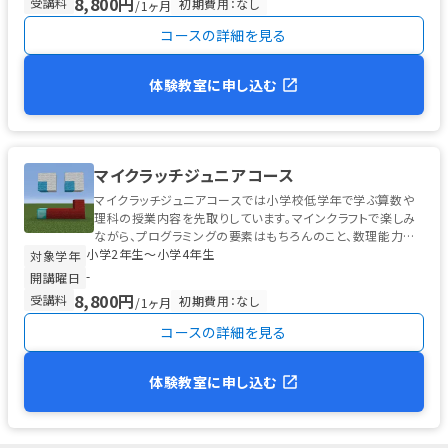
8,800円
受講料
初期費用：なし
/1ヶ月
コースの詳細を見る
体験教室に申し込む
マイクラッチジュニアコース
マイクラッチジュニアコースでは小学校低学年で学ぶ算数や
理科の授業内容を先取りしています。マインクラフトで楽しみ
ながら、プログラミングの要素はもちろんのこと、数理能力も
小学2年生〜小学4年生
並行して育むことができます。...
対象学年
-
開講曜日
8,800円
受講料
初期費用：なし
/1ヶ月
コースの詳細を見る
体験教室に申し込む