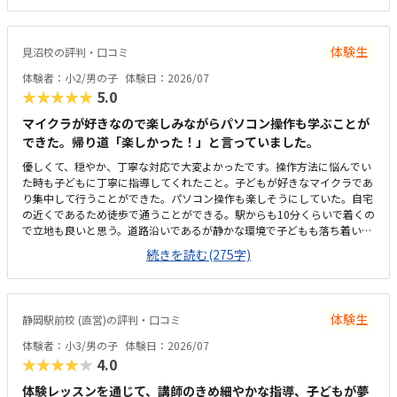
少し歩きましたが、そこまで距離は気になりませんでした。体験会場はお
しゃれなカフェの雰囲気で、落ち着いて過ごせる空間でした。清潔感があ
り、子どももリラックスして参加できていたと思います。内容を考えると
体験生
見沼校の評判・口コミ
納得感はありましたが、普段通っている他の習い事と比較すると、やはり
少し高めには感じました。ただ、少人数でしっかり見てもらえる点や、実
体験者：小2/男の子
体験日：2026/07
際に手を動かして学べる内容には魅力を感じました。スタッフの方が終始
★★★★★
5.0
丁寧に対応してくださり、安心して体験に参加できました。教室として大
切にしている考え方や方針についてのお話にも共感できたのが印象的でし
マイクラが好きなので楽しみながらパソコン操作も学ぶことが
た。子どもも途中で飽きることなく、最後まで楽しそうに取り組んでいま
できた。帰り道「楽しかった！」と言っていました。
した。
優しくて、穏やか、丁寧な対応で大変よかったです。操作方法に悩んでい
た時も子どもに丁寧に指導してくれたこと。子どもが好きなマイクラであ
り集中して行うことができた。パソコン操作も楽しそうにしていた。自宅
の近くであるため徒歩で通うことができる。駅からも10分くらいで着くの
で立地も良いと思う。道路沿いであるが静かな環境で子どもも落ち着いて
集中して授業を受けることができた。プログラミングは高いイメージです
続きを読む(275字)
が、月2回ということもあり、お手頃に通いやすい金額であると思った。
子どもが発言したことを肯定する姿勢で関わってくれたこと。先生が優し
くて穏やかであった。
体験生
静岡駅前校 (直営)の評判・口コミ
体験者：小3/男の子
体験日：2026/07
★★★★★
4.0
体験レッスンを通じて、講師のきめ細やかな指導、子どもが夢