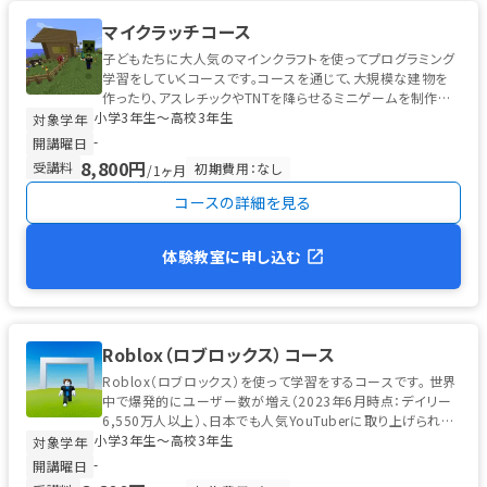
マイクラッチコース
子どもたちに大人気のマインクラフトを使ってプログラミング
学習をしていくコースです。コースを通じて、大規模な建物を
作ったり、アスレチックやTNTを降らせるミニゲームを制作し
小学3年生〜高校3年生
たり、自分だけのダンジョ...
対象学年
-
開講曜日
8,800円
受講料
初期費用：なし
/1ヶ月
コースの詳細を見る
体験教室に申し込む
Roblox（ロブロックス）コース
Roblox（ロブロックス）を使って学習をするコースです。 世界
中で爆発的にユーザー数が増え（2023年6月時点：デイリー
6,550万人以上）、日本でも人気YouTuberに取り上げられ、
小学3年生〜高校3年生
小中...
対象学年
-
開講曜日