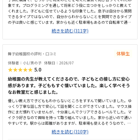
象です。プログラミングを通して将来どう役に立つかをしっかりと教えて
くれました。子どもに任せているような印象でした。息子は自分から質問
できるタイプではないので、自分からわからないことを質問できるタイプ
の子は良いと感じています。家からも近く駐車場もあるので自転車で通っ
たり、送迎したり、どちらもやりやすそうでした。全て問題なく、私語を
続きを読む(311字)
する子も少なくて良い雰囲気でした。椅子や机などもしっかりとパーソナ
ルに区切られていていいと思いました。現在行っているデジタネオンライ
ンよりは値段が上がってしまうため、その差を補って余りあるメリットが
あるといいなと思っています。
体験生
舞子幼稚園校の評判・口コミ
体験者：小1/男の子
体験日：2026/07
★★★★★
5.0
幼稚園の先生が教えてくださるので、子どもとの接し方に安心
感があります。子どももすぐ懐いていました。楽しく学べそう
なお教室だと感じました。
優しい教え方で子どももわからないところをすすんで聞いていました。ゆ
っくり丁寧な話し方で安心して話を聞くことができていました。マウス操
作にまだ慣れていませんが、十分楽しんでクリアできるレベルでした。マ
イクラ好きなので興味を持って取り組んでいました。家から近いので通い
やすいです。駅からは距離がありますが、駐車場も使えるそうなので、遠
方からでも通えると思います。現在幼稚園が工事中のためプレハブでの授
続きを読む(310字)
業です。工事の音も聞こえますが気になるほどではないです。工事完了後
は新しい園舎で授業を受けられます。他の習い事よりは高いと感じます。