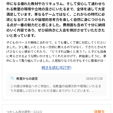
中になる優れた教材やカリキュラム、そして安心して通わせら
れる教室の環境や立地の良さにいたるまで、全体を通して大変
満足しています。単なるゲームではなく、これからの時代に必
須となるITスキルや論理的思考力を楽しく自然に身につけられ
る点が一番の魅力だと感じました。費用面も含めて十分に納得
のいく内容であり、ぜひ前向きに入会を検討させていただきた
いと思っています。
子どものペースや興味に合わせて、とても優しく丁寧に対応してください
ました。少し難しいところも一方的に教えるのではなく、できたときは大
げさなくらい褒めてくれたり、「どうすれば動くと思う？」と子ども自身
に考えさせるような問いかけをしてくれたおかげで、終始楽しそうに、夢
中になって取り組んでいました。人見知りなうちの子もすぐに緊張がほぐ
れ、安心して楽しく学べたと感じています。子どもが大好きなロブロック
続きを読む(827字)
スの世界を舞台にしているため、最初から最後まで高いモチベーションで
取り組めていました。ただ遊ぶだけでなく、ゲームを作るというプロセス
教室からの返信
2026/07/28
を通じて、自然とプログラミングの基礎や論理的思考力が学べるカリキュ
ラムになっていて素晴らしいと感じました。自分の思い描いた動きが画面
この度は体験会へのご参加と、当教室の指導方針や環境にいたるま
上にすぐに反映される仕組みも、子どもの「もっと作りたい」という意欲
で大変嬉しい口コミをいただき誠にありがとうございます。...
をを引き出すのにぴったりだと思いました。最寄り駅から近く、大通りを
通って安全に通える立地なのが非常に魅力的です。周辺も明るく人通りが
あるため、子ども一人でも安心して通わせられると感じました。また、レ
ッスンを待つ間や前後に買い物を済ませられるような便利な施設も近くに
あり、親にとっても非常に通いやすい環境だと思います。教室全体が明る
体験生
つかしん校の評判・口コミ