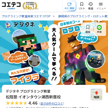
AIに相談
リスト
履歴
メニュー
プログラミング教室検索コエテコTOP
静岡県のプログラミング・ロボット教
共有
追加
1
/ 10
デジタネ プログラミング教室
松陰塾 イオンタウン湖西新居校
★★★★★
4.46
（
全558件の口コミ
）
※ 上記の評価は、デジタネ プログラミング教室全体の口コミ点数・件数です