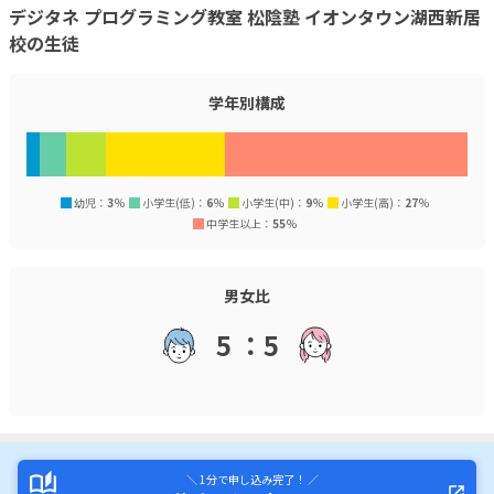
デジタネ プログラミング教室 松陰塾 イオンタウン湖西新居
校の生徒
学年別構成
幼児：
3
%
小学生(低)：
6
%
小学生(中)：
9
%
小学生(高)：
27
%
中学生以上：
55
%
男女比
5 ：5
＼ 1分で申し込み完了！ ／