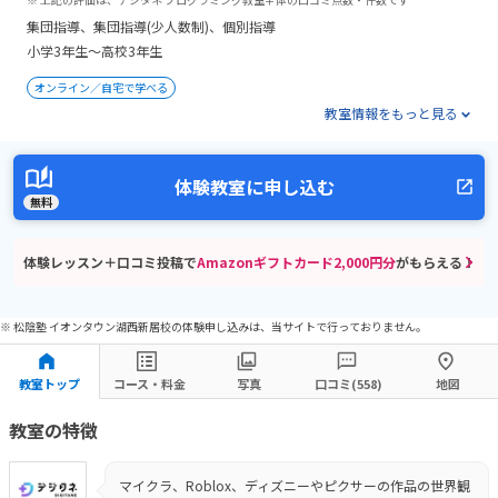
集団指導
集団指導(少人数制)
個別指導
小学3年生〜高校3年生
オンライン／自宅で学べる
教室情報をもっと見る
体験教室に申し込む
無料
体験レッスン＋口コミ投稿で
Amazonギフトカード2,000円分
がもらえる！
※ 松陰塾 イオンタウン湖西新居校の体験申し込みは、当サイトで行っておりません。
教室トップ
コース・料金
写真
口コミ(558)
地図
教室の特徴
マイクラ、Roblox、ディズニーやピクサーの作品の世界観