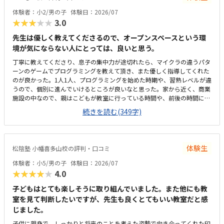
くとても清潔感があり、子どもが安心して過ごせるアットホームな雰囲気
体験者：小2/男の子
体験日：2026/07
でした。他の生徒の皆さんも真剣かつ楽しそうにプログラミングに取り組
★★★★★
3.0
んでおり、良い刺激を受けられる空間だと感じました。パソコンや周辺機
器などの設備も新しく整っており、快適な環境でレッスンを受けさせるこ
先生は優しく教えてくださるので、オープンスペースという環
とができました。専門的なプログラミングスキルや、子どもが夢中になっ
境が気にならない人にとっては、良いと思う。
て学べる質の高いカリキュラム、手厚い個別サポートの体制を考えると、
非常に妥当で納得感のある料金設定だと感じました。安くはありません
丁寧に教えてくださり、息子の集中力が途切れたら、マイクラの違うパタ
が、単なる遊びではなく将来につながるITリテラシーや論理的思考力が身
ーンのゲームでプログラミングを教えて頂き、また優しく指導してくれた
につく投資として見れば、十分に見合った価値のある価格設定だと思いま
のが良かった。1人1人、プログラミングを始めた時期や、習熟レベルが違
す。
うので、個別に進んでいけるところが良いなと思った。家から近く、商業
施設の中なので、親はこどもが教室に行っている時間や、前後の時間にシ
ョッピングできるので、通いやすいと思った。オープンスペースなので、
続きを読む(349字)
あまり空調が行き届かず、また店内のBGMやアナウンスが聞こえるので、
少し集中しづらい環境だった。月2回の割には、少し高いと思ったが、プ
ログラミング教室は割と他の教室と比較しても妥当な金額だとは思う。高
学年になって、自分のペースで進めていけたり、わからない事があれば先
体験生
松陰塾 小幡喜多山校の評判・口コミ
生にすぐ聞ける環境は良いなとおも。
体験者：小5/男の子
体験日：2026/07
★★★★★
4.0
子どもはとても楽しそうに取り組んでいました。また他にも教
室を見て判断したいですが、先生も良くとてもいい教室だと感
じました。
子供に親身で、しっかりと将来のことを考えた姿勢で向き合ってくれた印