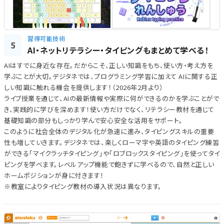
習得可能技術
5
AI・ネットリテラシー・タイピングもまとめて学べる！
AIはすでに身近な存在。だからこそ、正しい知識をもち、使い方・考え方を
学ぶことが大切。デジタネでは、プログラミング学習に加えて AIに関する正
しい知識に触れる機会を提供します！（2026年2月より）
ライブ授業を通じて、AIの最新情報や実際に何ができるのかを学ぶことがで
き、実践的に学びを深めます！使い方だけでなく、リテラシー教材を通じて
基礎知識の部分もしっかり学んで安心安全な活用をサポート。
このように社会全体のデジタル化が急速に進み、タイピングスキルの重要
性も増していきます。デジタネでは、楽しくローマ字や英語のタイピング練習
ができる「マイクラッチタイピング」や「ロブロックスタイピング」を使ってタイ
ピングを学べます。レベルアップ機能で飽きずに学べるので、自然と正しい
ホームポジションが身に付きます！
※教室によりタイピング教材の導入状況は異なります。