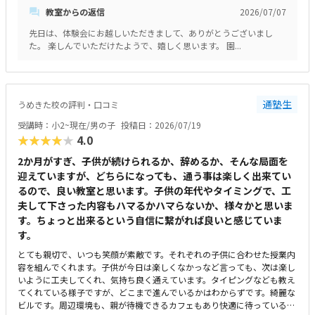
教室からの返信
2026/07/07
月に3回なので割高だと思います。ＰＣ等は貸してもらえるので自分で用
意する必要はないそうです。
先日は、体験会にお越しいただきまして、ありがとうございまし
た。 楽しんでいただけたようで、嬉しく思います。 園...
通塾生
うめきた校の評判・口コミ
受講時：小2~現在/男の子
投稿日：2026/07/19
★★★★★
4.0
2か月がすぎ、子供が続けられるか、辞めるか、そんな局面を
迎えていますが、どちらになっても、通う事は楽しく出来てい
るので、良い教室と思います。子供の年代やタイミングで、工
夫して下さった内容もハマるかハマらないか、様々かと思いま
す。ちょっと出来るという自信に繋がれば良いと感じていま
す。
とても親切で、いつも笑顔が素敵です。それぞれの子供に合わせた授業内
容を組んでくれます。子供が今日は楽しくなかっなど言っても、次は楽し
いように工夫してくれ、気持ち良く通えています。タイピングなども教え
てくれている様子ですが、どこまで進んでいるかはわからずです。綺麗な
ビルです。周辺環境も、親が待機できるカフェもあり快適に待っている事