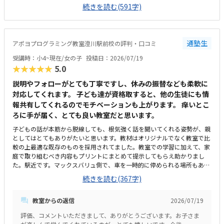
が出来ます。立地はかなり良いです。教室に着くと、いつも明るい笑顔で
続きを読む(591字)
迎えてくれて、雰囲気もとても良いです。教室のパソコン椅子なども問題
ないと思います。プログラミング自体が高いが、週2回なので、千円でも
お手頃なら、最高で、他との差別化ができると思います。学校では習わな
いような思考して、完成に近づけていくところ、今までやった事のないチ
通塾生
アポヨプログラミング教室澄川駅前校の評判・口コミ
ャレンジだと思います。小2という事もあり、楽しかったり楽しくなく感
じたり、色々ですが、それに合わせて、先生が工夫してくれます。それが
受講時：小4~現在/女の子
投稿日：2026/07/19
嬉しかったです。タイピングも、それができるだけで、成長と思います。
★★★★★
5.0
先生方が優しく、特にはないですが、上げるとすれざ、今日は頑張ってく
れていましたと教えてくれるので安心していますがわ、どういう事をやっ
説明やフォローがとても丁寧ですし、休みの振替なども柔軟に
たかは目でみていないのでわからずで、話だけだったので、資料などで、
対応してくれます。 子ども達が資格取すると、他の生徒にも情
進捗の概要が親にも示されていると分かりやすいと思いました。雰囲気も
報共有してくれるのでモチベーションも上がります。 痒いとこ
良い教室で、好きな気持ちがあれば、長く続く教室だと思います。
ろに手が届く、とても良い教室だと思います。
子どもの話が本筋から脱線しても、根気強く話を聞いてくれる姿勢が、親
としてはとてもありがたいと思います。教材はオリジナルでなく教室で比
較の上最適な既存のものを採用されてました。教室での学習に加えて、家
庭で取り組むべき内容もプリントにまとめて提示してもらえ助かりまし
た。駅近です。マックスバリュ側で、車を一時的に停められる場所もある
ので通学に困ることはなくとても便利だと思います。余計なものはなく、
続きを読む(367字)
マイクラのぬいぐるみを置いて子ども達がレッスン内容に興味を持てるよ
うに工夫されています。集中しやすい環境だと思います。教室内で資格受
教室からの返信
2026/07/19
験も可能で、資格取得までのロードマップも明示してくれるので、適切な
価格だと思います。子どもがとにかく楽しそう。次のレッスンをいつも楽
評価、コメントいただきまして、ありがとうございます。お子さま
しみにしてて、レッスンもウキウキで出てくるので、通わせて良かったと