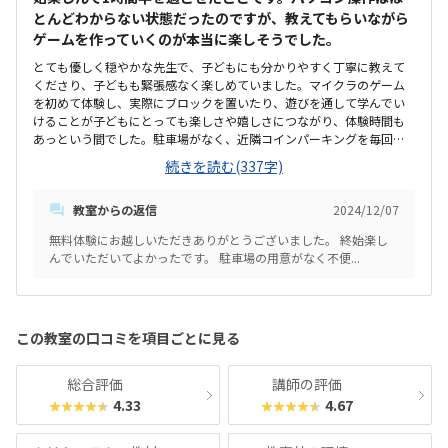
とんどわからない状態だったのですが、教えてもらいながら
ゲームを作っていくのが本当に楽しそうでした。
とても優しく穏やかな先生で、子どもにも分かりやすく丁寧に教えて
くださり、子どもも緊張感なく楽しめていました。マイクラのゲーム
を初めて体験し、実際にブロックを置いたり、遊びを通して学んでい
けることが子どもにとっても楽しさや嬉しさにつながり、体験時間も
あっという間でした。駐車場がなく、近隣コインパーキングを毎回使
わないといけないので、場所的には少し不便に感じました。部屋は少
続きを読む(337字)
し狭いと感じました。少人数制なので、特に問題はないですが。。エ
アコンがよく効いていて暑くて、空気が少し悪く感じました。授業内
教室からの返信
2024/12/07
容や月の受講回数は問題ないです。他の習い事と比べて、金額は結構高
いと感じました。(入会金もあるので、余計に…)キャンペーンとかで入
無料体験にお越しいただきありがとうございました。 終始楽し
会金が少し免除になる等あれば良いなと思いました。
んでいただいてよかったです。 駐車場の用意がなく不便...
この教室の口コミを項目ごとに見る
総合評価
講師の評価
4.33
4.67
★★★★★
★★★★★