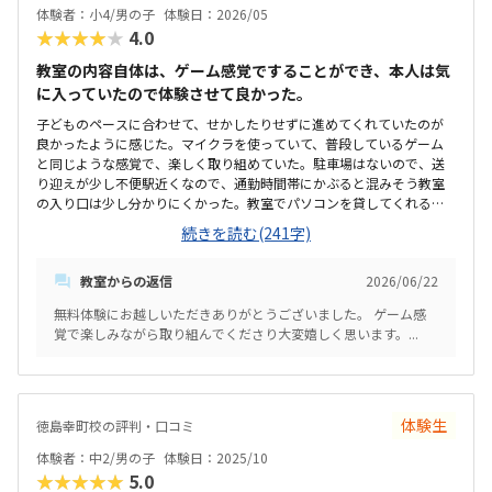
体験者：小4/男の子
体験日：2026/05
★★★★★
4.0
教室の内容自体は、ゲーム感覚ですることができ、本人は気
に入っていたので体験させて良かった。
子どものペースに合わせて、せかしたりせずに進めてくれていたのが
良かったように感じた。マイクラを使っていて、普段しているゲーム
と同じような感覚で、楽しく取り組めていた。駐車場はないので、送
り迎えが少し不便駅近くなので、通勤時間帯にかぶると混みそう教室
の入り口は少し分かりにくかった。教室でパソコンを貸してくれるの
は、助かる。最初に入会費がかかるので、すぐにやめてしまったとき
続きを読む(241字)
のことを考えると通わせるか少し躊躇する。習い事というよりは、楽
しみながらゲーム感覚でできるのはすごく良かった。
教室からの返信
2026/06/22
無料体験にお越しいただきありがとうございました。 ゲーム感
覚で楽しみながら取り組んでくださり大変嬉しく思います。...
体験生
徳島幸町校の評判・口コミ
体験者：中2/男の子
体験日：2025/10
★★★★★
5.0