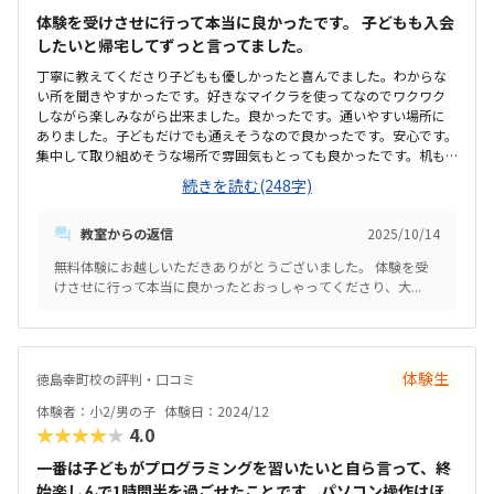
体験を受けさせに行って本当に良かったです。 子どもも入会
したいと帰宅してずっと言ってました。
丁寧に教えてくださり子どもも優しかったと喜んでました。わからな
い所を聞きやすかったです。好きなマイクラを使ってなのでワクワク
しながら楽しみながら出来ました。良かったです。通いやすい場所に
ありました。子どもだけでも通えそうなので良かったです。安心です。
集中して取り組めそうな場所で雰囲気もとっても良かったです。机も
椅子も良かったです。料金に対して授業内容や回数があってました。
続きを読む(248字)
体験する前少し高いなと思いましたが授業内容をみてこれならいいな
と思いました。分からないところが聞きやすいのが良かったです。
教室からの返信
2025/10/14
無料体験にお越しいただきありがとうございました。 体験を受
けさせに行って本当に良かったとおっしゃってくださり、大...
体験生
徳島幸町校の評判・口コミ
体験者：小2/男の子
体験日：2024/12
★★★★★
4.0
一番は子どもがプログラミングを習いたいと自ら言って、終
始楽しんで1時間半を過ごせたことです。パソコン操作はほ