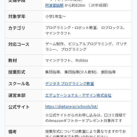
（JR牟岐線）
阿波富田駅
から約820m
対象学年
小学1年生～
カテゴリ
プログラミング・ロボット教室
ロブロックス
マインクラフト
対応コース
ゲーム制作
ビジュアルプログラミング
ITリテ
ラシー
プログラミング
教材
マインクラフト
Roblox
授業形式
集団指導
集団指導(少人数制)
個別指導
スクール名
デジタネ プログラミング教室
運営本部
エデュケーショナル・デザイン株式会社
公式サイト
https://digitane.jp/schools/list/
※公式サイトからのお申し込みは、口コミ投稿で
のAmazonギフトカードプレゼント対象外です
備考
授業形式については教室により異なりますのでお
近くの教室までお問い合わせください。