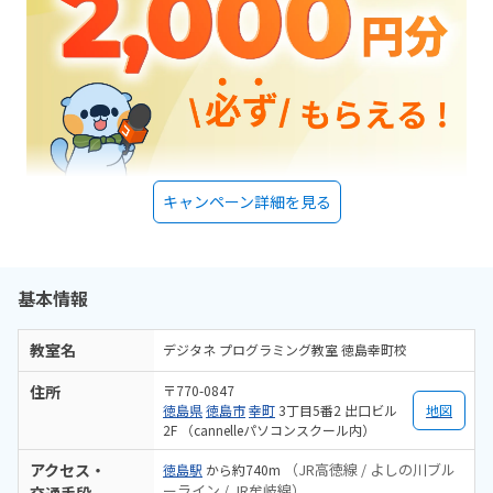
キャンペーン詳細を見る
基本情報
教室名
デジタネ プログラミング教室 徳島幸町校
住所
〒770-0847
徳島県
徳島市
幸町
3丁目5番2 出口ビル
地図
2F （cannelleパソコンスクール内）
アクセス・
（JR高徳線 / よしの川ブル
徳島駅
から約740m
ーライン / JR牟岐線）
交通手段