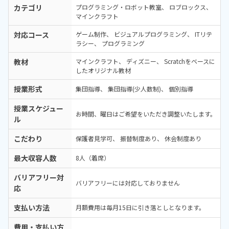
カテゴリ
プログラミング・ロボット教室
ロブロックス
マインクラフト
対応コース
ゲーム制作
ビジュアルプログラミング
ITリテ
ラシー
プログラミング
教材
マインクラフト
ディズニー
Scratchをベースに
したオリジナル教材
授業形式
集団指導
集団指導(少人数制)
個別指導
授業スケジュー
お時間、曜日はご希望をいただき調整いたします。
ル
こだわり
保護者見学可
振替制度あり
休会制度あり
最大収容人数
8人（着席）
バリアフリー対
バリアフリーには対応しておりません
応
支払い方法
月額費用は毎月15日に引き落としとなります。
費用・支払い方