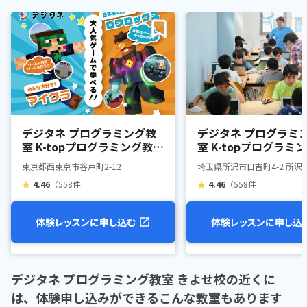
デジタネ プログラミング教
デジタネ プログラミ
室 K-topプログラミング教室
室 K-topプログラミ
西東京ひばりが丘校
所沢駅前校
東京都西東京市谷戸町2-12
埼玉県所沢市日吉町4-2 所沢
★
4.46
（558件
★
4.46
（558件
体験レッスンに申し込む
体験レッスンに申し込
デジタネ プログラミング教室 きよせ校の近くに
は、体験申し込みができるこんな教室もあります