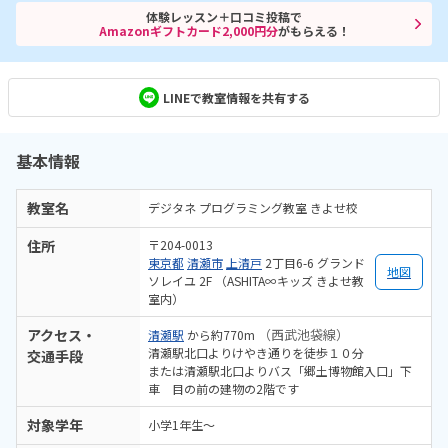
体験レッスン＋口コミ投稿で
Amazonギフトカード2,000円分
がもらえる！
LINEで教室情報を共有する
基本情報
教室名
デジタネ プログラミング教室 きよせ校
住所
〒204-0013
東京都
清瀬市
上清戸
2丁目6-6 グランド
地図
ソレイユ 2F （ASHITA∞キッズ きよせ教
室内）
アクセス・
（西武池袋線）
清瀬駅
から約770m
清瀬駅北口よりけやき通りを徒歩１０分
交通手段
または清瀬駅北口よりバス「郷土博物館入口」下
車 目の前の建物の2階です
対象学年
小学1年生～