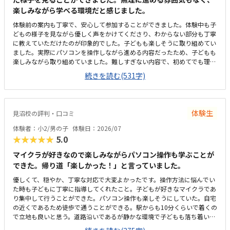
楽しみながら学べる環境だと感じました。
体験前の案内も丁寧で、安心して参加することができました。体験中も子
どもの様子を見ながら優しく声をかけてくださり、わからない部分も丁寧
に教えていただけたのが印象的でした。子どもも楽しそうに取り組めてい
ました。実際にパソコンを操作しながら進める内容だったため、子どもも
楽しみながら取り組めていました。難しすぎない内容で、初めてでも理解
しやすいよう工夫されていると感じました。体験教室は実際に通う教室と
続きを読む(531字)
は別会場でしたが、アクセスはわかりやすかったです。近隣の駐車場から
少し歩きましたが、そこまで距離は気になりませんでした。体験会場はお
しゃれなカフェの雰囲気で、落ち着いて過ごせる空間でした。清潔感があ
り、子どももリラックスして参加できていたと思います。内容を考えると
体験生
見沼校の評判・口コミ
納得感はありましたが、普段通っている他の習い事と比較すると、やはり
少し高めには感じました。ただ、少人数でしっかり見てもらえる点や、実
体験者：小2/男の子
体験日：2026/07
際に手を動かして学べる内容には魅力を感じました。スタッフの方が終始
★★★★★
5.0
丁寧に対応してくださり、安心して体験に参加できました。教室として大
切にしている考え方や方針についてのお話にも共感できたのが印象的でし
マイクラが好きなので楽しみながらパソコン操作も学ぶことが
た。子どもも途中で飽きることなく、最後まで楽しそうに取り組んでいま
できた。帰り道「楽しかった！」と言っていました。
した。
優しくて、穏やか、丁寧な対応で大変よかったです。操作方法に悩んでい
た時も子どもに丁寧に指導してくれたこと。子どもが好きなマイクラであ
り集中して行うことができた。パソコン操作も楽しそうにしていた。自宅
の近くであるため徒歩で通うことができる。駅からも10分くらいで着くの
で立地も良いと思う。道路沿いであるが静かな環境で子どもも落ち着いて
集中して授業を受けることができた。プログラミングは高いイメージです