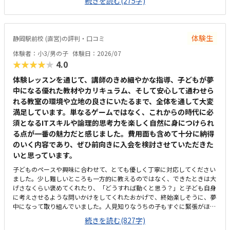
続きを読む(275字)
が、月2回ということもあり、お手頃に通いやすい金額であると思った。
子どもが発言したことを肯定する姿勢で関わってくれたこと。先生が優し
くて穏やかであった。
体験生
静岡駅前校 (直営)の評判・口コミ
体験者：小3/男の子
体験日：2026/07
★★★★★
4.0
体験レッスンを通じて、講師のきめ細やかな指導、子どもが夢
中になる優れた教材やカリキュラム、そして安心して通わせら
れる教室の環境や立地の良さにいたるまで、全体を通して大変
満足しています。単なるゲームではなく、これからの時代に必
須となるITスキルや論理的思考力を楽しく自然に身につけられ
る点が一番の魅力だと感じました。費用面も含めて十分に納得
のいく内容であり、ぜひ前向きに入会を検討させていただきた
いと思っています。
子どものペースや興味に合わせて、とても優しく丁寧に対応してください
ました。少し難しいところも一方的に教えるのではなく、できたときは大
げさなくらい褒めてくれたり、「どうすれば動くと思う？」と子ども自身
に考えさせるような問いかけをしてくれたおかげで、終始楽しそうに、夢
中になって取り組んでいました。人見知りなうちの子もすぐに緊張がほぐ
れ、安心して楽しく学べたと感じています。子どもが大好きなロブロック
続きを読む(827字)
スの世界を舞台にしているため、最初から最後まで高いモチベーションで