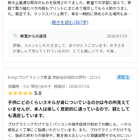
較の上最適な既存のものを採用されてました。教室での学習に加えて、家
庭で取り組むべき内容もプリントにまとめて提示してもらえ助かりまし
た。駅近です。マックスバリュ側で、車を一時的に停められる場所もある
ので通学に困ることはなくとても便利だと思います。余計なものはなく、
続きを読む(367字)
マイクラのぬいぐるみを置いて子ども達がレッスン内容に興味を持てるよ
うに工夫されています。集中しやすい環境だと思います。教室内で資格受
教室からの返信
2026/07/19
験も可能で、資格取得までのロードマップも明示してくれるので、適切な
価格だと思います。子どもがとにかく楽しそう。次のレッスンをいつも楽
評価、コメントいただきまして、ありがとうございます。お子さま
しみにしてて、レッスンもウキウキで出てくるので、通わせて良かったと
が楽しんで学んでくれているのが、とても嬉しいです。今後...
思います。
通塾生
K-topプログラミング教室 世田谷区砧校の評判・口コミ
受講時：小2~現在/女の子
投稿日：2026/07/16
★★★★★
5.0
子供にどのくらいスキルが身についているのかは今の所見えて
いませんが、本人は楽しく意欲的に通っているので、親として
も満足しています。
プログラミングだけでなくパソコンの操作自体が初めての娘にも、一から
根気よく丁寧にご指導いただいています。また、プログラミングだけでな
く、始めた終わりの挨拶や、靴を揃えるといった受講姿勢そのものについ