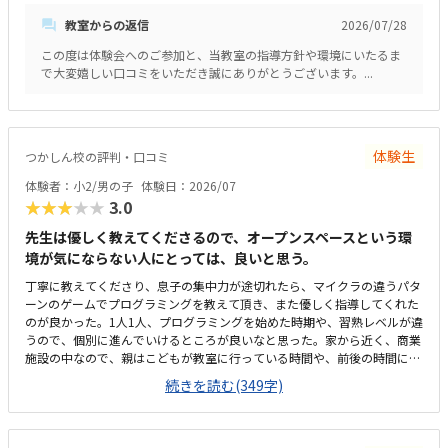
取り組めていました。ただ遊ぶだけでなく、ゲームを作るというプロセス
教室からの返信
2026/07/28
を通じて、自然とプログラミングの基礎や論理的思考力が学べるカリキュ
ラムになっていて素晴らしいと感じました。自分の思い描いた動きが画面
この度は体験会へのご参加と、当教室の指導方針や環境にいたるま
上にすぐに反映される仕組みも、子どもの「もっと作りたい」という意欲
で大変嬉しい口コミをいただき誠にありがとうございます。...
をを引き出すのにぴったりだと思いました。最寄り駅から近く、大通りを
通って安全に通える立地なのが非常に魅力的です。周辺も明るく人通りが
あるため、子ども一人でも安心して通わせられると感じました。また、レ
ッスンを待つ間や前後に買い物を済ませられるような便利な施設も近くに
あり、親にとっても非常に通いやすい環境だと思います。教室全体が明る
体験生
つかしん校の評判・口コミ
くとても清潔感があり、子どもが安心して過ごせるアットホームな雰囲気
体験者：小2/男の子
体験日：2026/07
でした。他の生徒の皆さんも真剣かつ楽しそうにプログラミングに取り組
★★★★★
3.0
んでおり、良い刺激を受けられる空間だと感じました。パソコンや周辺機
器などの設備も新しく整っており、快適な環境でレッスンを受けさせるこ
先生は優しく教えてくださるので、オープンスペースという環
とができました。専門的なプログラミングスキルや、子どもが夢中になっ
境が気にならない人にとっては、良いと思う。
て学べる質の高いカリキュラム、手厚い個別サポートの体制を考えると、
非常に妥当で納得感のある料金設定だと感じました。安くはありません
丁寧に教えてくださり、息子の集中力が途切れたら、マイクラの違うパタ
が、単なる遊びではなく将来につながるITリテラシーや論理的思考力が身
ーンのゲームでプログラミングを教えて頂き、また優しく指導してくれた
につく投資として見れば、十分に見合った価値のある価格設定だと思いま
のが良かった。1人1人、プログラミングを始めた時期や、習熟レベルが違
す。
うので、個別に進んでいけるところが良いなと思った。家から近く、商業
施設の中なので、親はこどもが教室に行っている時間や、前後の時間にシ
ョッピングできるので、通いやすいと思った。オープンスペースなので、
続きを読む(349字)
あまり空調が行き届かず、また店内のBGMやアナウンスが聞こえるので、
少し集中しづらい環境だった。月2回の割には、少し高いと思ったが、プ
ログラミング教室は割と他の教室と比較しても妥当な金額だとは思う。高
学年になって、自分のペースで進めていけたり、わからない事があれば先