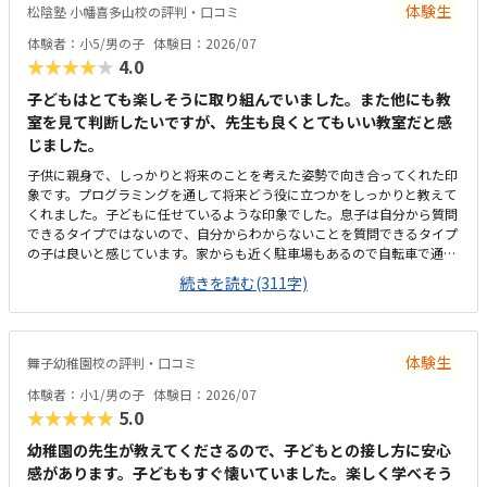
体験生
松陰塾 小幡喜多山校の評判・口コミ
生にすぐ聞ける環境は良いなとおも。
体験者：小5/男の子
体験日：2026/07
★★★★★
4.0
子どもはとても楽しそうに取り組んでいました。また他にも教
室を見て判断したいですが、先生も良くとてもいい教室だと感
じました。
子供に親身で、しっかりと将来のことを考えた姿勢で向き合ってくれた印
象です。プログラミングを通して将来どう役に立つかをしっかりと教えて
くれました。子どもに任せているような印象でした。息子は自分から質問
できるタイプではないので、自分からわからないことを質問できるタイプ
の子は良いと感じています。家からも近く駐車場もあるので自転車で通っ
たり、送迎したり、どちらもやりやすそうでした。全て問題なく、私語を
続きを読む(311字)
する子も少なくて良い雰囲気でした。椅子や机などもしっかりとパーソナ
ルに区切られていていいと思いました。現在行っているデジタネオンライ
ンよりは値段が上がってしまうため、その差を補って余りあるメリットが
あるといいなと思っています。
体験生
舞子幼稚園校の評判・口コミ
体験者：小1/男の子
体験日：2026/07
★★★★★
5.0
幼稚園の先生が教えてくださるので、子どもとの接し方に安心
感があります。子どももすぐ懐いていました。楽しく学べそう