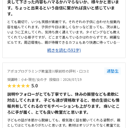
夫して下さった内容もハマるかハマらないか、様々かと思いま
す。ちょっと出来るという自信に繋がれば良いと感じていま
す。
とても親切で、いつも笑顔が素敵です。それぞれの子供に合わせた授業内
容を組んでくれます。子供が今日は楽しくなかっなど言っても、次は楽し
いように工夫してくれ、気持ち良く通えています。タイピングなども教え
てくれている様子ですが、どこまで進んでいるかはわからずです。綺麗な
ビルです。周辺環境も、親が待機できるカフェもあり快適に待っている事
が出来ます。立地はかなり良いです。教室に着くと、いつも明るい笑顔で
続きを読む(591字)
迎えてくれて、雰囲気もとても良いです。教室のパソコン椅子なども問題
ないと思います。プログラミング自体が高いが、週2回なので、千円でも
お手頃なら、最高で、他との差別化ができると思います。学校では習わな
いような思考して、完成に近づけていくところ、今までやった事のないチ
通塾生
アポヨプログラミング教室澄川駅前校の評判・口コミ
ャレンジだと思います。小2という事もあり、楽しかったり楽しくなく感
じたり、色々ですが、それに合わせて、先生が工夫してくれます。それが
受講時：小4~現在/女の子
投稿日：2026/07/19
嬉しかったです。タイピングも、それができるだけで、成長と思います。
★★★★★
5.0
先生方が優しく、特にはないですが、上げるとすれざ、今日は頑張ってく
れていましたと教えてくれるので安心していますがわ、どういう事をやっ
説明やフォローがとても丁寧ですし、休みの振替なども柔軟に
たかは目でみていないのでわからずで、話だけだったので、資料などで、
対応してくれます。 子ども達が資格取すると、他の生徒にも情
進捗の概要が親にも示されていると分かりやすいと思いました。雰囲気も
報共有してくれるのでモチベーションも上がります。 痒いとこ
良い教室で、好きな気持ちがあれば、長く続く教室だと思います。
ろに手が届く、とても良い教室だと思います。
子どもの話が本筋から脱線しても、根気強く話を聞いてくれる姿勢が、親
としてはとてもありがたいと思います。教材はオリジナルでなく教室で比