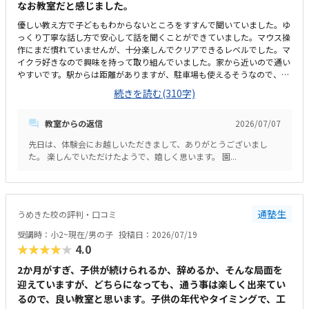
なお教室だと感じました。
優しい教え方で子どももわからないところをすすんで聞いていました。ゆ
っくり丁寧な話し方で安心して話を聞くことができていました。マウス操
作にまだ慣れていませんが、十分楽しんでクリアできるレベルでした。マ
イクラ好きなので興味を持って取り組んでいました。家から近いので通い
やすいです。駅からは距離がありますが、駐車場も使えるそうなので、遠
方からでも通えると思います。現在幼稚園が工事中のためプレハブでの授
続きを読む(310字)
業です。工事の音も聞こえますが気になるほどではないです。工事完了後
は新しい園舎で授業を受けられます。他の習い事よりは高いと感じます。
教室からの返信
2026/07/07
月に3回なので割高だと思います。ＰＣ等は貸してもらえるので自分で用
意する必要はないそうです。
先日は、体験会にお越しいただきまして、ありがとうございまし
た。 楽しんでいただけたようで、嬉しく思います。 園...
通塾生
うめきた校の評判・口コミ
受講時：小2~現在/男の子
投稿日：2026/07/19
★★★★★
4.0
2か月がすぎ、子供が続けられるか、辞めるか、そんな局面を
迎えていますが、どちらになっても、通う事は楽しく出来てい
るので、良い教室と思います。子供の年代やタイミングで、工