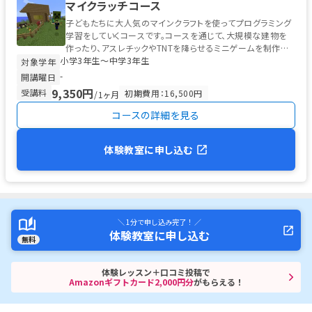
マイクラッチコース
子どもたちに大人気のマインクラフトを使ってプログラミング
学習をしていくコースです。コースを通じて、大規模な建物を
作ったり、アスレチックやTNTを降らせるミニゲームを制作し
小学3年生〜中学3年生
たり、自分だけのダンジョ...
対象学年
-
開講曜日
9,350円
受講料
初期費用：16,500円
/1ヶ月
コースの詳細を見る
体験教室に申し込む
＼ 1分で申し込み完了！ ／
体験教室に申し込む
無料
体験レッスン＋口コミ投稿で
Amazonギフトカード2,000円分
がもらえる！