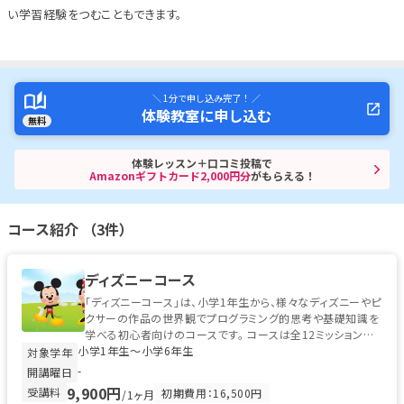
い学習経験をつむこともできます。
＼ 1分で申し込み完了！ ／
体験教室に申し込む
無料
体験レッスン＋口コミ投稿で
Amazonギフトカード2,000円分
がもらえる！
コース紹介 （3件）
ディズニーコース
「ディズニーコース」は、小学1年生から、様々なディズニーやピ
クサーの作品の世界観でプログラミング的思考や基礎知識を
学べる初心者向けのコースです。 コースは全12ミッションで
小学1年生〜小学6年生
構成され、ミッキーマ...
対象学年
-
開講曜日
9,900円
受講料
初期費用：16,500円
/1ヶ月