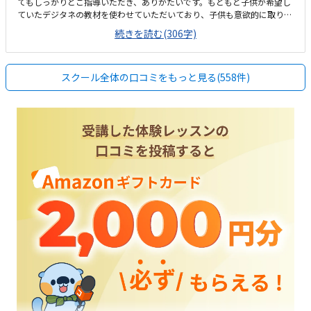
てもしっかりとご指導いただき、ありがたいです。もともと子供が希望し
ていたデジタネの教材を使わせていただいており、子供も意欲的に取り組
んでいます。看板などが無いためGoogleマップで見ても最初だけ場所が
続きを読む(306字)
わかりづらかったですが、覚えれば問題ありません。シンプルで余計なも
のが無く、集中できるスペースになっていると思います。安くはありませ
んが高すぎるとも感じず、レッスンの回数や内容を踏まえると相応な料金
スクール全体の口コミをもっと見る(558件)
だと思います。