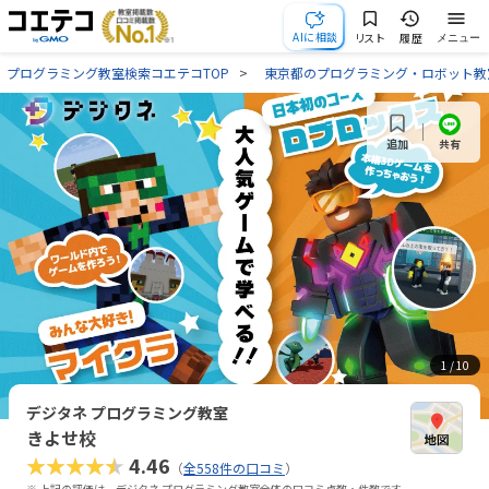
AIに相談
リスト
履歴
メニュー
プログラミング教室検索コエテコTOP
東京都のプログラミング・ロボット教
共有
追加
1
/ 10
デジタネ プログラミング教室
きよせ校
★★★★★
4.46
（
全558件の口コミ
）
※ 上記の評価は、デジタネ プログラミング教室全体の口コミ点数・件数です