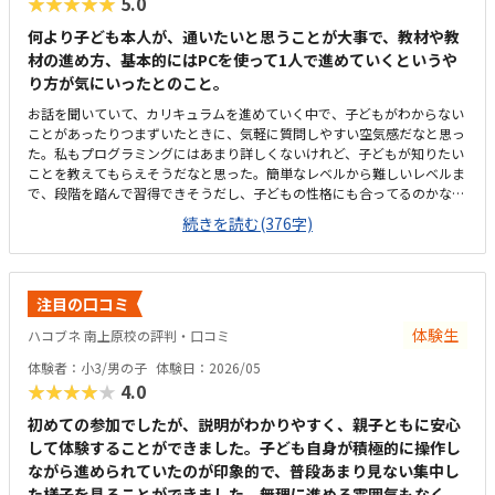
★★★★★
5.0
何より子ども本人が、通いたいと思うことが大事で、教材や教
材の進め方、基本的にはPCを使って1人で進めていくというや
り方が気にいったとのこと。
お話を聞いていて、カリキュラムを進めていく中で、子どもがわからない
ことがあったりつまずいたときに、気軽に質問しやすい空気感だなと思っ
た。私もプログラミングにはあまり詳しくないけれど、子どもが知りたい
ことを教えてもらえそうだなと思った。簡単なレベルから難しいレベルま
で、段階を踏んで習得できそうだし、子どもの性格にも合ってるのかなと
思った。近いに越したことはないが、駅前のビルの中にあり、バス一本で
続きを読む(376字)
通えるので、許容範囲かなと思った。ロボットを使ったコースと、ロブロ
ックスコースの部屋が壁1枚で分かれていたが、ロボットの方の音量(声
量？)がどのくらいになるか後から気になったが、聞き忘れてしまった。
他の習い事と比べると少し高い。込み込みで月謝が1万円くらいだと嬉し
注目の口コミ
い。月に3回ということについては不満はない。同上。子どもが、教材が
使いやすそうと言っていた。
体験生
ハコブネ 南上原校の評判・口コミ
体験者：小3/男の子
体験日：2026/05
★★★★★
4.0
初めての参加でしたが、説明がわかりやすく、親子ともに安心
して体験することができました。子ども自身が積極的に操作し
ながら進められていたのが印象的で、普段あまり見ない集中し
た様子を見ることができました。無理に進める雰囲気もなく、