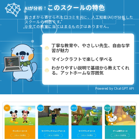
このスクールの特色
AIが分析！
皆さまから寄せられた口コミを元に、人工知能(AI)が分析した
スクールの特色です。
※全ての教室に当てはまるものではありません。
丁寧な教育や、やさしい先生、自由な学
習が魅力
マインクラフトで楽しく学べる
わかりやすい説明で基礎から教えてくれ
る。アットホームな雰囲気
Powered by ChatGPT API