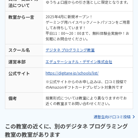
ゆうちょ口座からの引き落としに限定となります。
法について
教室から一言
2025年4月に新規オープン！
ゲーミング用ハイスペックノートパソコンをご用意
してお待ちしています！
平日11：00～20：00まで、無料体験会実施中！お
気軽にお問合せください。
スクール名
デジタネ プログラミング教室
運営本部
エデュケーショナル・デザイン株式会社
公式サイト
https://digitane.jp/schools/list/
※公式サイトからのお申し込みは、口コミ投稿で
のAmazonギフトカードプレゼント対象外です
備考
授業形式については教室により異なりますのでお
近くの教室までお問い合わせください。
通塾生向け口コミ投稿
この教室の近くに、別のデジタネ プログラミング
教室の教室があります