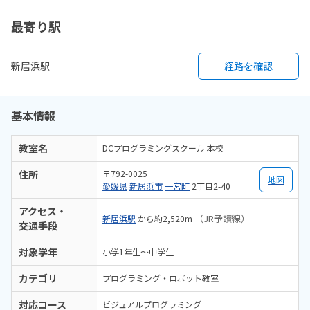
最寄り駅
新居浜駅
経路を確認
基本情報
教室名
DCプログラミングスクール 本校
住所
〒792-0025
地図
愛媛県
新居浜市
一宮町
2丁目2-40
アクセス・
（JR予讃線）
新居浜駅
から約2,520m
交通手段
対象学年
小学1年生～中学生
カテゴリ
プログラミング・ロボット教室
対応コース
ビジュアルプログラミング