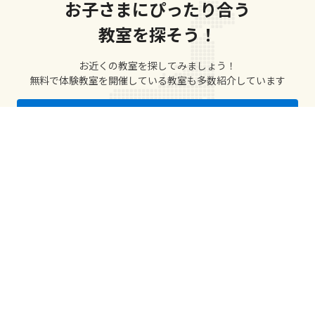
お子さまにぴったり合う
教室を探そう！
お近くの教室を探してみましょう！
無料で体験教室を開催している教室も多数紹介しています
近くの教室を検索
Amazonギフト2,000円分
プレゼント実施中
新居浜駅の
教室を探す
IS 655602 / ISO 27001
※1 2023年12月期_指定領域における市場調査 / 調査機関：日本マーケティ
ングリサーチ機構