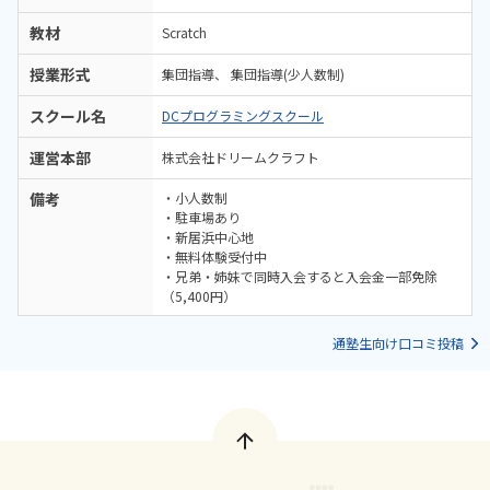
教材
Scratch
授業形式
集団指導
集団指導(少人数制)
スクール名
DCプログラミングスクール
運営本部
株式会社ドリームクラフト
備考
・小人数制
・駐車場あり
・新居浜中心地
・無料体験受付中
・兄弟・姉妹で同時入会すると入会金一部免除
（5,400円）
通塾生向け口コミ投稿