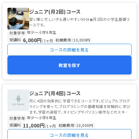
ジュニア(月2回)コース
習い事に忙しい子も通いやすい50分✖️月2回の小学生基礎コ
ースです。
年少〜小学6年生
対象学年
6,000円
受講料
初期費用：10,000円
/1ヶ月
コースの詳細を見る
教室を探す
ジュニア(月4回)コース
月に4回の効率的に学習できるコースです。ビジュアルプログ
ラミングを使って、プログラミングの基礎知識を体験的に学び
ます。学習の過程で、タイピングやパソコン操作などのスキル
年少〜小学6年生
も身につけることができます。
対象学年
11,000円
受講料
初期費用：10,000円
/1ヶ月
コースの詳細を見る