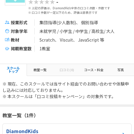
★★★★★
-
※ 上記の評価は、DiamondKids全体の口コミ点数・件数です
※ 口コミ件数が一定以下のため、評価は非表示です
授業形式
集団指導(少人数制)
個別指導
対象学年
未就学児 / 小学生 / 中学生 / 高校生/ 大人
教材
Scratch
Viscuit
JavaScript
等
掲載教室数
1教室
スクール
教室一覧
口コミ(0)
コース・料金
写真
トップ
※ 現在、このスクールでは当サイト経由でのお問い合わせや体験申
し込みには対応しておりません。
※ 本スクールは「口コミ投稿キャンペーン」の対象外です。
教室一覧（1件）
DiamondKids