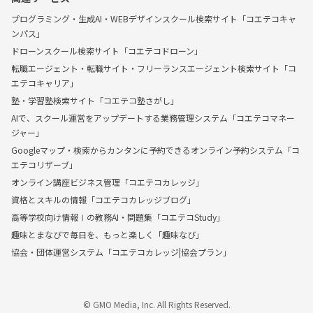
プログラミング・生成AI・WEBデザインスクール検索サイト「コエテコキャ
ンパス」
ドローンスクール検索サイト「コエテコドローン」
転職エージェント・転職サイト・フリーランスエージェント検索サイト「コ
エテコキャリア」
塾・学習塾検索サイト「コエテコ塾さがし」
AIで、スクール運営をアップデートする業務管理システム「コエテコマネー
ジャー」
Googleマップ・検索からカンタンに予約できるオンライン予約システム「コ
エテコリザーブ」
オンライン講座ビジネス管理「コエテコカレッジ」
資格とスキルの情報「コエテコカレッジブログ」
高等学校向け情報Ⅰの教務AI・問題集「コエテコStudy」
趣味とまなびで毎日を、もっと楽しく「趣味なび」
協会・団体運営システム「コエテコカレッジ|協会プラン」
© GMO Media, Inc. All Rights Reserved.