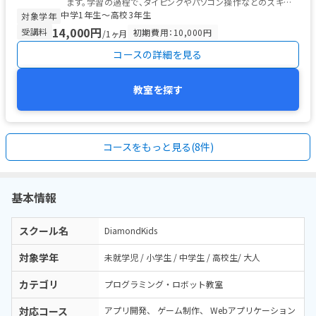
ます。学習の過程で、タイピングやパソコン操作などのスキル
中学1年生〜高校3年生
も身につけることができます。
対象学年
14,000円
受講料
初期費用：10,000円
/1ヶ月
コースの詳細を見る
教室を探す
コースをもっと見る(8件)
基本情報
スクール名
DiamondKids
対象学年
未就学児 / 小学生 / 中学生 / 高校生/ 大人
カテゴリ
プログラミング・ロボット教室
対応コース
アプリ開発
ゲーム制作
Webアプリケーション