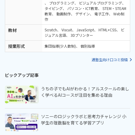
プログラミング
ビジュアルプログラミング
タイピング
パソコン・ICT教育
STEM・STEAM
教育
動画制作
デザイン
電子工作
Web制
作
教材
Scratch
Viscuit
JavaScript
HTML+CSS
ビ
ジュアル言語
3Dプリンター
授業形式
集団指導(少人数制)
個別指導
通塾生向け口コミ投稿
ピックアップ記事
うちの子でもAIがわかる！アルスクールの楽し
く学べるAIコースが注目を集める理由
ソニーのロジックラボと思考力チャレンジ 小
学生の理数脳を育てる学習アプリ