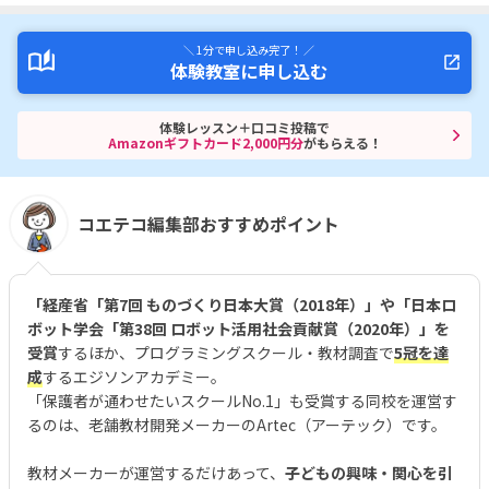
＼ 1分で申し込み完了！ ／
体験教室に申し込む
体験レッスン＋口コミ投稿で
Amazonギフトカード2,000円分
がもらえる！
コエテコ編集部おすすめポイント
「経産省「第7回 ものづくり日本大賞（2018年）」や「日本ロ
ボット学会「第38回 ロボット活用社会貢献賞（2020年）」を
受賞
するほか、プログラミングスクール・教材調査で
5冠を達
成
するエジソンアカデミー。
「保護者が通わせたいスクールNo.1」も受賞する同校を運営す
るのは、老舗教材開発メーカーのArtec（アーテック）です。
教材メーカーが運営するだけあって、
子どもの興味・関心を引