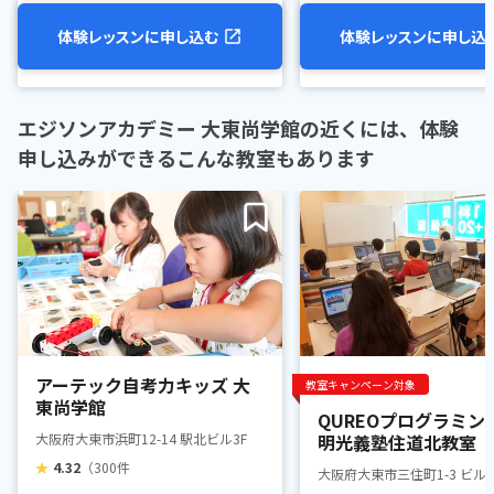
体験レッスンに申し込む
体験レッスンに申し込
エジソンアカデミー 大東尚学館の近くには、体験
申し込みができるこんな教室もあります
アーテック自考力キッズ 大
教室キャンペーン対象
東尚学館
QUREOプログラミン
大阪府大東市浜町12-14 駅北ビル3F
明光義塾住道北教室
★
4.32
（300件
大阪府大東市三住町1-3 ビルド