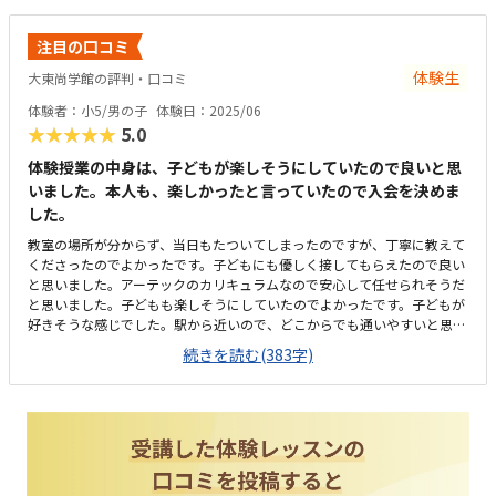
注目の口コミ
体験生
大東尚学館の評判・口コミ
体験者：小5/男の子
体験日：2025/06
★★★★★
5.0
体験授業の中身は、子どもが楽しそうにしていたので良いと思
いました。本人も、楽しかったと言っていたので入会を決めま
した。
教室の場所が分からず、当日もたついてしまったのですが、丁寧に教えて
くださったのでよかったです。子どもにも優しく接してもらえたので良い
と思いました。アーテックのカリキュラムなので安心して任せられそうだ
と思いました。子どもも楽しそうにしていたのでよかったです。子どもが
好きそうな感じでした。駅から近いので、どこからでも通いやすいと思い
ました。うちは家が最寄り駅から近くなので、電車には乗らず直接通える
続きを読む(383字)
のが良いと思いました。雑居ビルの中にあるので、最初は場所がわかりに
くかったですが、教室の中はそれを感じさせない雰囲気で良いと思いまし
た。月謝は決して安くはないですが、将来の投資として頑張っていこうと
思いました。子供が楽しく通えるのが一番だと思いました。体験のあと家
を空けることが多く電話がつながりにくかったのですが、メールでフォロ
ーアップしてくださり安心感がありました。