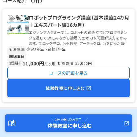
コース紹介 （1件）
ロボットプログラミング講座（基本講座24カ月
＋エキスパート編16カ月）
エジソンアカデミーでは、ロボットの組み立てとプログラミン
グを通して、楽しみながら論理的思考力や問題解決力を育み
ます。 ブロック型ロボット教材「アーテックロボ」を使った毎月
小学3年生〜高校1年生
の制作と、本格的な...
対象学年
-
開講曜日
11,000円
受講料
初期費用：55,000円
/1ヶ月
コースの詳細を見る
体験教室に申し込む
＼ 1分で申し込み完了！ ／
体験教室に申し込む