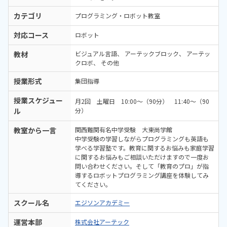
カテゴリ
プログラミング・ロボット教室
対応コース
ロボット
教材
ビジュアル言語
アーテックブロック
アーテッ
クロボ
その他
授業形式
集団指導
授業スケジュー
月2回 土曜日 10:00～（90分） 11:40～（90
ル
分）
教室から一言
関西難関有名中学受験 大東尚学館
中学受験の学習しながらプログラミングも英語も
学べる学習塾です。教育に関するお悩みも家庭学習
に関するお悩みもご相談いただけますので一度お
問い合わせください。そして「教育のプロ」が指
導するロボットプログラミング講座を体験してみ
てください。
スクール名
エジソンアカデミー
運営本部
株式会社アーテック