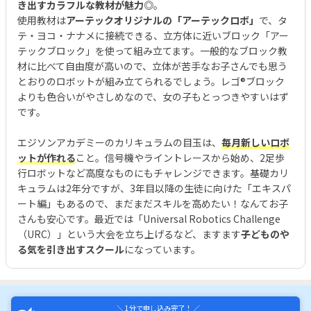
き出すカラフルな教材が魅力◎
。
使用教材は
アーテックオリジナルの「アーテックロボ」
で、タ
テ・ヨコ・ナナメに接続できる、立方体に近いブロック「アー
テックブロック」を使って組み立てます。一般的なブロック教
材に比べて自由度が高いので、立体が苦手なお子さんでも思う
とおりのロボットが組み立てられるでしょう。レゴ®︎ブロック
よりも色合いがやさしめなので、女の子もとっつきやすいはず
です。
エジソンアカデミーのカリキュラムの目玉は、
毎月新しいロボ
ットが作れる
こと。信号機やライントレースから始め、2足歩
行ロボットなど高度なものにもチャレンジできます。基礎カリ
キュラムは2年分ですが、3年目以降の生徒に向けた「エキスパ
ート編」もあるので、まだまだスキルを高めたい！なんてお子
さんも安心です。最近では「Universal Robotics Challenge
（URC）」という大会を立ち上げるなど、ますます
子どものや
る気を引き出すスクール
になっています。
＼ 1分で申し込み完了！ ／