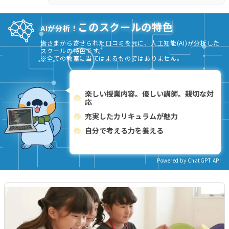
このスクールの特色
AIが分析！
皆さまから寄せられた口コミを元に、人工知能(AI)が分析した
スクールの特色です。
※全ての教室に当てはまるものではありません。
楽しい授業内容。優しい講師。親切な対
応
充実したカリキュラムが魅力
自分で考える力を養える
Powered by ChatGPT API