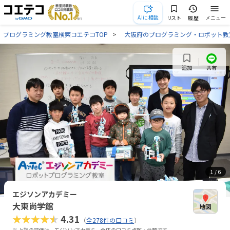
AIに相談
リスト
履歴
メニュー
プログラミング教室検索コエテコTOP
大阪府のプログラミング・ロボット教
共有
追加
1
/ 6
エジソンアカデミー
大東尚学館
★★★★★
4.31
（
全278件の口コミ
）
※ 上記の評価は、エジソンアカデミー全体の口コミ点数・件数です