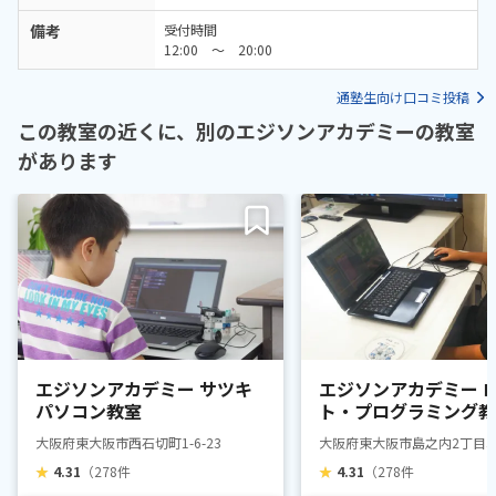
備考
受付時間
12:00 ～ 20:00
通塾生向け口コミ投稿
この教室の近くに、別のエジソンアカデミーの教室
があります
エジソンアカデミー サツキ
エジソンアカデミー 
パソコン教室
ト・プログラミング教
SH東大阪校
大阪府東大阪市西石切町1-6-23
大阪府東大阪市島之内2丁目3-
★
4.31
（278件
★
4.31
（278件