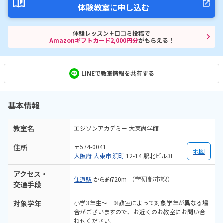
体験教室に申し込む
体験レッスン＋口コミ投稿で
Amazonギフトカード2,000円分
がもらえる！
LINEで教室情報を共有する
基本情報
教室名
エジソンアカデミー 大東尚学館
住所
〒574-0041
地図
大阪府
大東市
浜町
12-14 駅北ビル3F
アクセス・
（学研都市線）
住道駅
から約720m
交通手段
対象学年
小学3年生～ ※教室によって対象学年が異なる場
合がございますので、お近くのお教室にお問い合
わせください。