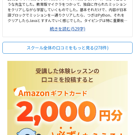
うな先生でした。教育版マイクラをつかって、独自に作られたミッション
をクリアしながら学習していくものでした。基本それだけで、内容が日本
語ブロックでミッションを一通りクリアしたら、つぎはPython、それを
クリアしたらJavaとすすんでいく感じでした。タイピングは特に重要視し
ておらず、もし、Pythonに進むにあたって、個人的に必要を感じたら入れ
続きを読む(529字)
るようでした。うちからは近いので個人的にら利便性がよいが、電車で通
う方は微妙な場所かなと思います。わかりやすくもない場所ですが、やや
こしい場所でもなく、駐車場はあるので車で通う方はよいと思います。外
スクール全体の口コミをもっと見る(278件)
見は古い感じですが、内装や椅子、机などの設備はおそらく新しく、キレ
イでシンプルです。お休みの振り替え対応可能な所と、通う回数によって
コースがあり、月謝が違い、選べる。月4回で通うと他のプログラミング
教室と同じか少し安い位でした。お休みの振り替え対応可能な所と欠席で
振り替えもできなかった時に、月謝の金額引いてくれる所が良心的で嬉し
いと思いました。若くて優しい女の先生が隣について、優しく声かけてく
れたり、褒めてくれたりが嬉しくて楽しかったみたいです。