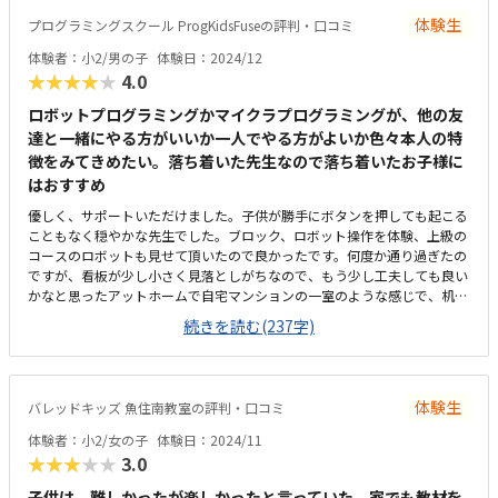
体験生
プログラミングスクール ProgKidsFuseの評判・口コミ
体験者：小2/男の子
体験日：2024/12
★★★★★
4.0
ロボットプログラミングかマイクラプログラミングが、他の友
達と一緒にやる方がいいか一人でやる方がよいか色々本人の特
徴をみてきめたい。落ち着いた先生なので落ち着いたお子様に
はおすすめ
優しく、サポートいただけました。子供が勝手にボタンを押しても起こる
こともなく穏やかな先生でした。ブロック、ロボット操作を体験、上級の
コースのロボットも見せて頂いたので良かったです。何度か通り過ぎたの
ですが、看板が少し小さく見落としがちなので、もう少し工夫しても良い
かなと思ったアットホームで自宅マンションの一室のような感じで、机の
上にパソコンが置かれていてサンプルな感じ月2回で9000円は少し高いな
続きを読む(237字)
と感じたが、90分なので仕方ないかもとは思った。できれば毎週で12000
位
体験生
バレッドキッズ 魚住南教室の評判・口コミ
体験者：小2/女の子
体験日：2024/11
★★★★★
3.0
子供は、難しかったが楽しかったと言っていた。家でも教材を