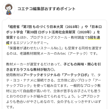
コエテコ編集部おすすめポイント
「経産省「第7回 ものづくり日本大賞（2018年）」や「日本ロ
ボット学会「第38回 ロボット活用社会貢献賞（2020年）」を
受賞
するほか、プログラミングスクール・教材調査で
5冠を達
成
するエジソンアカデミー。
「保護者が通わせたいスクールNo.1」も受賞する同校を運営す
るのは、老舗教材開発メーカーのArtec（アーテック）です。
教材メーカーが運営するだけあって、
子どもの興味・関心を引
き出すカラフルな教材が魅力◎
。
使用教材は
アーテックオリジナルの「アーテックロボ」
で、タ
テ・ヨコ・ナナメに接続できる、立方体に近いブロック「アー
テックブロック」を使って組み立てます。一般的なブロック教
材に比べて自由度が高いので、立体が苦手なお子さんでも思う
とおりのロボットが組み立てられるでしょう。レゴ®︎ブロック
よりも色合いがやさしめなので、女の子もとっつきやすいはず
です。