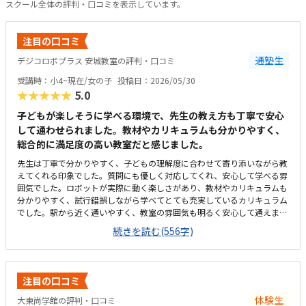
スクール全体の評判・口コミを表示しています。
注目の口コミ
通塾生
デジコロボプラス 安城教室の評判・口コミ
受講時：小4~現在/女の子
投稿日：2026/05/30
★★★★★
5.0
子どもが楽しそうに学べる環境で、先生の教え方も丁寧で安心
して通わせられました。教材やカリキュラムも分かりやすく、
総合的に満足度の高い教室だと感じました。
先生は丁寧で分かりやすく、子どもの理解度に合わせて寄り添いながら教
えてくれる印象でした。質問にも優しく対応してくれ、安心して学べる雰
囲気でした。ロボットが実際に動く楽しさがあり、教材やカリキュラムも
分かりやすく、試行錯誤しながら学べてとても充実しているカリキュラム
でした。駅から近く通いやすく、教室の雰囲気も明るく安心して通えまし
た。教室は明るく学びやすい雰囲気でしたが、共同のトイレが和式のみし
続きを読む(556字)
かなく、娘が和式トイレを使えないため設備面がもう少し配慮されている
と安心して通えると感じました。料金設定は内容に対して妥当で、負担も
特に感じませんでした。カリキュラムやサポート面を考えると納得できる
価格で、安心して続けられると感じました。教室は明るく安心でき、子ど
注目の口コミ
もが楽しそうに取り組む姿が親として嬉しかったです。特にロボットが動
いた瞬間の笑顔が印象的で、意欲的に学べる環境だと感じました。教室自
体験生
大東尚学館の評判・口コミ