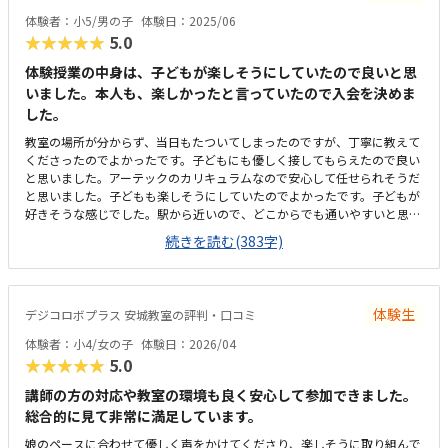
体は学びやすい環境でしたが、ビルの共同トイレが和式のため子どもが和
体験者：小5/男の子
体験日：2025/06
式トイレを使用できない点が残念でした。また、設備面でももう少し子ど
★★★★★
5.0
も向けの配慮があるとより安心して通えると感じました。子どもが毎回楽
しそうに通っており、学ぶ意欲が自然と高まっているのを感じました。先
体験授業の中身は、子どもが楽しそうにしていたので良いと思
生もとても親切で、安心して任せられる環境だと思いました。
いました。本人も、楽しかったと言っていたので入会を決めま
した。
教室の場所が分からず、当日もたついてしまったのですが、丁寧に教えて
くださったのでよかったです。子どもにも優しく接してもらえたので良い
と思いました。アーテックのカリキュラムなので安心して任せられそうだ
と思いました。子どもも楽しそうにしていたのでよかったです。子どもが
好きそうな感じでした。駅から近いので、どこからでも通いやすいと思い
ました。うちは家が最寄り駅から近くなので、電車には乗らず直接通える
続きを読む(383字)
のが良いと思いました。雑居ビルの中にあるので、最初は場所がわかりに
くかったですが、教室の中はそれを感じさせない雰囲気で良いと思いまし
た。月謝は決して安くはないですが、将来の投資として頑張っていこうと
思いました。子供が楽しく通えるのが一番だと思いました。体験のあと家
体験生
デジコロボプラス 安城教室の評判・口コミ
を空けることが多く電話がつながりにくかったのですが、メールでフォロ
ーアップしてくださり安心感がありました。
体験者：小4/女の子
体験日：2026/04
★★★★★
5.0
講師の方の対応や教室の環境も良く安心して参加できました。
総合的に見て非常に満足しています。
娘のペースに合わせて優しく声をかけてくださり、楽しそうに取り組んで