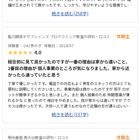
備が工夫されてて良かったです。しっかり、学びやすいような環境でし
た。よかったです。教材費がちょっとお高いかな。月々の方は妥当な値段
続きを読む(258字)
かなと思います。必要な料金だと思います。先生が優しく、楽しく学べそ
うでした。子供は楽しかったーと嬉しそうに帰ってきました。
体験生
脳力開発ギザブレインズ プログラミング教室の評判・口コミ
体験者：小6/男の子
体験日：2024/07
★★★★★
4.0
総合的に見て良かったのですが一番の理由は家から遠いこと、
2番目の理由が 個人事業のところが気になりました。家から近
かったら通っていたと思う
丁寧で優しかったです。電話での対応もよく男性のスタッフの方はとても
便利に説明してくださいました。事業内容は良かったのですが 若干 ロボ
ットが簡単すぎるかなと思いました。また 個人授業のため 仲間意識が薄
れるかな と思ったので 検討をやめました。我が家からは遠いですが アク
セスは良かったです。子供一人で通うものなので近隣の方が通えばいいと
思います。思った以上に 綺麗な 設備 だったようで、先生も優しそうで 雰
続きを読む(337字)
囲気は とりあえず 良かったようです。ロボット教室としては妥当だと思
いました。しかも 他の教室にはない レンタル料金があるのはすごくいい
と思いました。スクラッチが好きなので コード自体は楽しかったようで
す 。ロボットはもう少し興味を持てるものがほしかったようです。
体験生
明光義塾 西大分教室の評判・口コミ