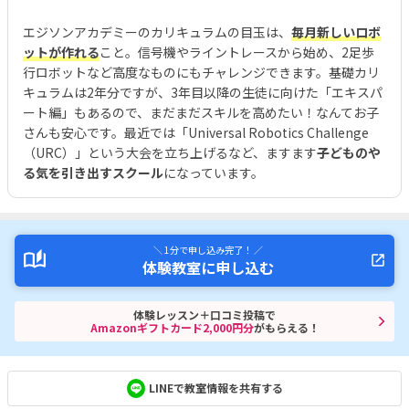
エジソンアカデミーのカリキュラムの目玉は、
毎月新しいロボ
ットが作れる
こと。信号機やライントレースから始め、2足歩
行ロボットなど高度なものにもチャレンジできます。基礎カリ
キュラムは2年分ですが、3年目以降の生徒に向けた「エキスパ
ート編」もあるので、まだまだスキルを高めたい！なんてお子
さんも安心です。最近では「Universal Robotics Challenge
（URC）」という大会を立ち上げるなど、ますます
子どものや
る気を引き出すスクール
になっています。
＼ 1分で申し込み完了！ ／
体験教室に申し込む
体験レッスン＋口コミ投稿で
Amazonギフトカード2,000円分
がもらえる！
LINEで教室情報を共有する