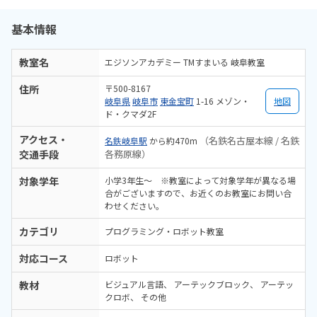
基本情報
教室名
エジソンアカデミー TMすまいる 岐阜教室
住所
〒500-8167
岐阜県
岐阜市
東金宝町
1-16 メゾン・
地図
ド・クマダ2F
アクセス・
（名鉄名古屋本線 / 名鉄
名鉄岐阜駅
から約470m
交通手段
各務原線）
対象学年
小学3年生～ ※教室によって対象学年が異なる場
合がございますので、お近くのお教室にお問い合
わせください。
カテゴリ
プログラミング・ロボット教室
対応コース
ロボット
教材
ビジュアル言語
アーテックブロック
アーテッ
クロボ
その他