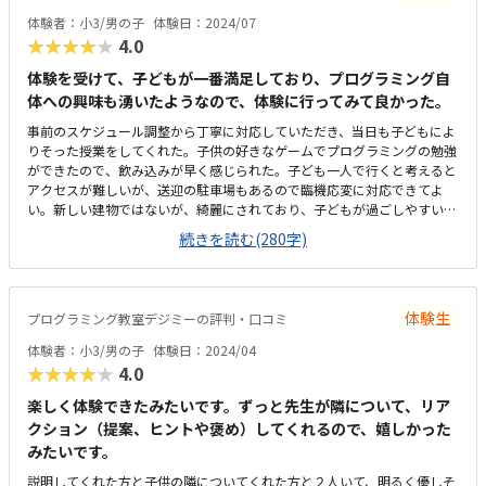
体験者：小3/男の子
体験日：2024/07
★★★★★
4.0
体験を受けて、子どもが一番満足しており、プログラミング自
体への興味も湧いたようなので、体験に行ってみて良かった。
事前のスケジュール調整から丁寧に対応していただき、当日も子どもによ
りそった授業をしてくれた。子供の好きなゲームでプログラミングの勉強
ができたので、飲み込みが早く感じられた。子ども一人で行くと考えると
アクセスが難しいが、送迎の駐車場もあるので臨機応変に対応できてよ
い。新しい建物ではないが、綺麗にされており、子どもが過ごしやすい教
室となっていたのでよかった。他の習い事と比較すると料金が高く、今後
続きを読む(280字)
ずっと続けていくと考えると他の教室との調整含め即決するのが難しく感
じた。子どもが楽しめる内容だったので、本人も満足しており意欲が湧い
ているようなので、とても良かった。
体験生
プログラミング教室デジミーの評判・口コミ
体験者：小3/男の子
体験日：2024/04
★★★★★
4.0
楽しく体験できたみたいです。ずっと先生が隣について、リア
クション（提案、ヒントや褒め）してくれるので、嬉しかった
みたいです。
説明してくれた方と子供の隣についてくれた方と２人いて、明るく優しそ