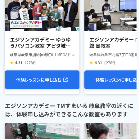
エジソンアカデミー ゆうゆ
エジソンアカデミー 
うパソコン教室 アピタ岐阜
館 島教室
教室
岐阜県岐阜市加納神明町6-1 MEGAドン・キホーテUNY岐阜店3F
岐阜県岐阜市北島7丁目3番地
★
4.31
（278件
★
4.31
（278件
体験レッスンに申し込む
体験レッスンに申し込
エジソンアカデミー TMすまいる 岐阜教室の近くに
は、体験申し込みができるこんな教室もあります