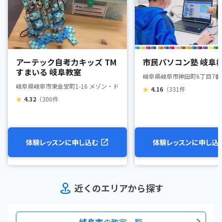
アーテック自考力キッズ TM
市民パソコン塾 岐阜
すまいる 岐阜教室
岐阜県岐阜市神田町6丁目7番
岐阜県岐阜市東金宝町1-16 メゾン・ド・クマダ2F
★
4.16
（331件
★
4.32
（300件
体験レッスンに申し込む
体験レッスンに申し込
近くのエリアから探す
岐阜市
の教室一覧