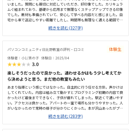
いました。質問にも親切に対応していただき、好印象でした。カリキュラ
ムぐ組まれており、基礎から応用まで無理なくステップアップできる印象
でした。教材も準備されていて、安心して学べる内容だと感じました。自
宅から車で送迎しやすい距離でしたし、時間帯も無理なく通える範囲で、
安心して続けられそうです。教材がきちんと整備されており学習に集中で
続きを読む(327字)
きる環境だと感じました。教室全体の雰囲気も明るく初めてでも入りやす
かったです。ロボット教材や指導の質を踏まえると料金は適切だと思いま
す。。内容に見合った価格だと感じています。雰囲気がよく、子供が自然
と興味を持って取り組める空気づくりがされていると感じました。
体験生
パソコンコミュニティ日比野教室の評判・口コミ
体験者：小1/男の子
体験日：2025/04
★★★★★
3.0
楽しそうだったので良かった。通わせるかはもう少し考えてか
ら決めようと思う。まだ他の教室もみたい
あまり指導という感じではなかった。自主的に行う任せる方針。声かけは
してくれていた。内容は組み立て動かすとプログラミング初期の内容で良
かったけど最後までできなく、子供が疲れてしまった。駅近くで通いやす
い。アクセスは良かった。アパートの一室で場所も分かりやすかった。人
がいなかったので常時の様子が分かりにくかった。本が沢山あったがプロ
グラミングとは関係ないものも多かった。プログラミング教室としては妥
続きを読む(283字)
当な回数料金だと思う。内容もパンフレットをみて理解しやすかった。実
際組み立て動かす内容は子供が楽しそうだった。すぐ正解を教えるのでは
なく試行錯誤していたので勉強になった。