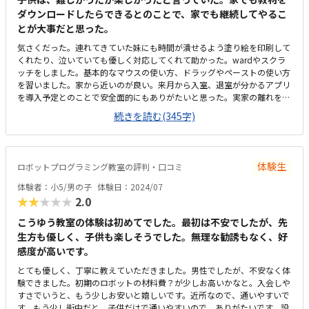
ダウンロードしたらできるとのことで、家でも継続してやるこ
とが大事だと思った。
気さくだった。連れてきていた妹にも時間が潰せるよう塗り絵を印刷して
くれたり、泣いていても優しく対応してくれて助かった。wardやスクラ
ッチをしました。基本的なマウスの使い方、ドラッグやペーストの使い方
を習いました。家から近いのが良い。来月から入室、退室が分かるアプリ
を導入予定とのことで安全面的にもありがたいと思った。実家の離れを使
っているとのこと。５名まで入室可とのこと。ヘッドフォンがいくつかあ
続きを読む(345字)
り、集中できる環境もあった。週1回で約1万円。振替はLINEでの可能との
こと。費用は低学年を考慮してもやや高いと思った。低学年から、試験に
挑んだりしてモチベーションの持続が出来ると思った。この学年だからこ
の教材というよりは、その子に合わせて好きならどんどん進めることが出
体験生
ロボットプログラミング教室の評判・口コミ
来るのが良いと思った。
体験者：小5/男の子
体験日：2024/07
★★★★★
2.0
こうゆう教室の体験は初めてでした。最初は不安でしたが、先
生方も優しく、子供も楽しそうでした。無理な勧誘もなく、好
感度が高いです。
とても優しく、丁寧に教えていただきました。男性でしたが、不安なく体
験できました。初期のロボットの材料費？が少しお高いかなと。入会しや
すさでいうと、もう少しお安いと嬉しいです。近所なので、通いやすいで
す。もう少し街中だと、子供だけで通いやすいので、ありがたいです。設