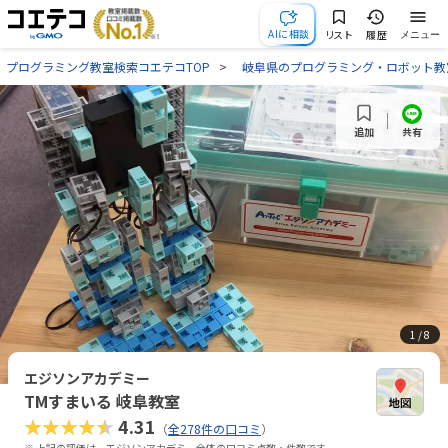
AIに相談
リスト
履歴
メニュー
プログラミング教室検索コエテコTOP
岐阜県のプログラミング・ロボット教
共有
追加
1
/ 8
エジソンアカデミー
TMすまいる 岐阜教室
★★★★★
4.31
（
全278件の口コミ
）
※ 上記の評価は、エジソンアカデミー全体の口コミ点数・件数です