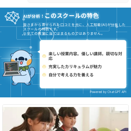
このスクールの特色
AIが分析！
皆さまから寄せられた口コミを元に、人工知能(AI)が分析した
スクールの特色です。
※全ての教室に当てはまるものではありません。
楽しい授業内容。優しい講師。親切な対
応
充実したカリキュラムが魅力
自分で考える力を養える
Powered by ChatGPT API