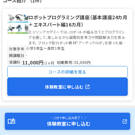
コース紹介 （1件）
ロボットプログラミング講座（基本講座24カ月
＋エキスパート編16カ月）
エジソンアカデミーでは、ロボットの組み立てとプログラミン
グを通して、楽しみながら論理的思考力や問題解決力を育み
ます。 ブロック型ロボット教材「アーテックロボ」を使った毎月
小学3年生〜高校1年生
の制作と、本格的な...
対象学年
-
開講曜日
11,000円
受講料
初期費用：55,000円
/1ヶ月
コースの詳細を見る
体験教室に申し込む
＼ 1分で申し込み完了！ ／
体験教室に申し込む