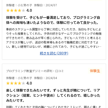
体験者：小3/男の子
体験日：2024/07
★★★★★
4.0
体験を受けて、子どもが一番満足しており、プログラミング自
体への興味も湧いたようなので、体験に行ってみて良かった。
事前のスケジュール調整から丁寧に対応していただき、当日も子どもによ
りそった授業をしてくれた。子供の好きなゲームでプログラミングの勉強
ができたので、飲み込みが早く感じられた。子ども一人で行くと考えると
アクセスが難しいが、送迎の駐車場もあるので臨機応変に対応できてよ
い。新しい建物ではないが、綺麗にされており、子どもが過ごしやすい教
室となっていたのでよかった。他の習い事と比較すると料金が高く、今後
続きを読む(280字)
ずっと続けていくと考えると他の教室との調整含め即決するのが難しく感
じた。子どもが楽しめる内容だったので、本人も満足しており意欲が湧い
ているようなので、とても良かった。
体験生
プログラミング教室デジミーの評判・口コミ
体験者：小3/男の子
体験日：2024/04
★★★★★
4.0
楽しく体験できたみたいです。ずっと先生が隣について、リア
クション（提案、ヒントや褒め）してくれるので、嬉しかった
みたいです。
説明してくれた方と子供の隣についてくれた方と２人いて、明るく優しそ