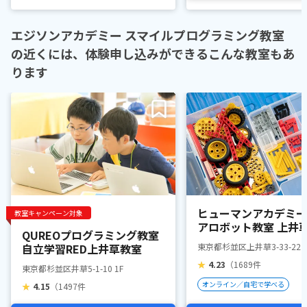
エジソンアカデミー スマイルプログラミング教室
の近くには、体験申し込みができるこんな教室もあ
ります
ヒューマンアカデミー
教室キャンペーン対象
アロボット教室 上井
QUREOプログラミング教室
自立学習RED上井草教室
東京都杉並区上井草3-33-22
★
4.23
（1689件
東京都杉並区井草5-1-10 1F
オンライン／自宅で学べる
★
4.15
（1497件