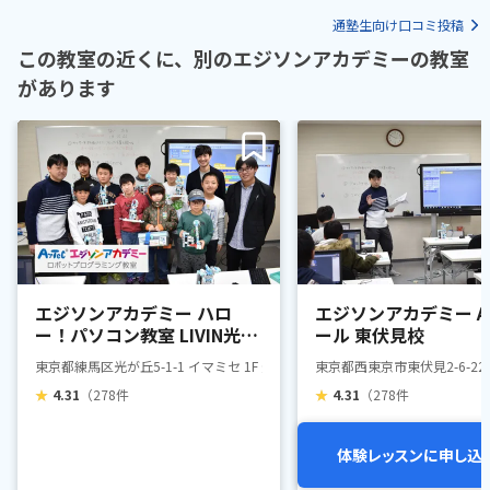
通塾生向け口コミ投稿
この教室の近くに、別のエジソンアカデミーの教室
があります
エジソンアカデミー ハロ
エジソンアカデミー A
ー！パソコン教室 LIVIN光が
ール 東伏見校
丘校
東京都練馬区光が丘5-1-1 イマミセ 1F 光の広場前
東京都西東京市東伏見2-6-22
★
4.31
（278件
★
4.31
（278件
体験レッスンに申し込