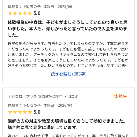
体は学びやすい環境でしたが、ビルの共同トイレが和式のため子どもが和
体験者：小5/男の子
体験日：2025/06
式トイレを使用できない点が残念でした。また、設備面でももう少し子ど
★★★★★
5.0
も向けの配慮があるとより安心して通えると感じました。子どもが毎回楽
しそうに通っており、学ぶ意欲が自然と高まっているのを感じました。先
体験授業の中身は、子どもが楽しそうにしていたので良いと思
生もとても親切で、安心して任せられる環境だと思いました。
いました。本人も、楽しかったと言っていたので入会を決めま
した。
教室の場所が分からず、当日もたついてしまったのですが、丁寧に教えて
くださったのでよかったです。子どもにも優しく接してもらえたので良い
と思いました。アーテックのカリキュラムなので安心して任せられそうだ
と思いました。子どもも楽しそうにしていたのでよかったです。子どもが
好きそうな感じでした。駅から近いので、どこからでも通いやすいと思い
ました。うちは家が最寄り駅から近くなので、電車には乗らず直接通える
続きを読む(383字)
のが良いと思いました。雑居ビルの中にあるので、最初は場所がわかりに
くかったですが、教室の中はそれを感じさせない雰囲気で良いと思いまし
た。月謝は決して安くはないですが、将来の投資として頑張っていこうと
思いました。子供が楽しく通えるのが一番だと思いました。体験のあと家
体験生
デジコロボプラス 安城教室の評判・口コミ
を空けることが多く電話がつながりにくかったのですが、メールでフォロ
ーアップしてくださり安心感がありました。
体験者：小4/女の子
体験日：2026/04
★★★★★
5.0
講師の方の対応や教室の環境も良く安心して参加できました。
総合的に見て非常に満足しています。
娘のペースに合わせて優しく声をかけてくださり、楽しそうに取り組んで