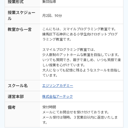
授業形式
集団指導
授業スケジュー
月2回、90分
ル
教室から一言
こんにちは、スマイルプログラミング教室です。
練馬区下石神井にある小学生向けロボットプログ
ラミング教室です。
スマイルプログラミング教室では、
少人数制のアットホームな教室を目指しています。
いつでも質問でき、親子で楽しめ、いつも笑顔で楽
しい授業を心がけています。
大人になっても記憶に残るようなスクールを目指し
ています。
スクール名
エジソンアカデミー
運営本部
株式会社アーテック
備考
受付時間
メールにてお問合せを受け付けております。
メール受付は随時。３営業日以内に返信いたしま
す。