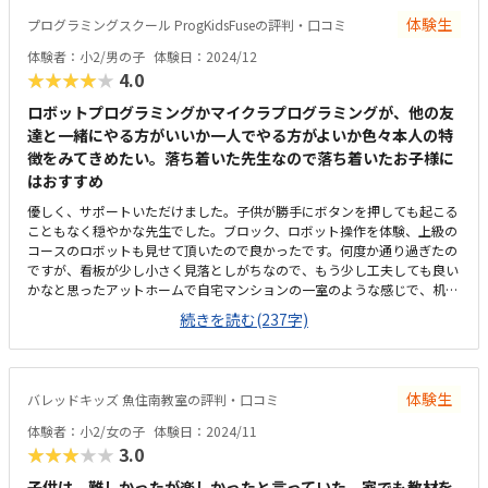
体験生
プログラミングスクール ProgKidsFuseの評判・口コミ
体験者：小2/男の子
体験日：2024/12
★★★★★
4.0
ロボットプログラミングかマイクラプログラミングが、他の友
達と一緒にやる方がいいか一人でやる方がよいか色々本人の特
徴をみてきめたい。落ち着いた先生なので落ち着いたお子様に
はおすすめ
優しく、サポートいただけました。子供が勝手にボタンを押しても起こる
こともなく穏やかな先生でした。ブロック、ロボット操作を体験、上級の
コースのロボットも見せて頂いたので良かったです。何度か通り過ぎたの
ですが、看板が少し小さく見落としがちなので、もう少し工夫しても良い
かなと思ったアットホームで自宅マンションの一室のような感じで、机の
上にパソコンが置かれていてサンプルな感じ月2回で9000円は少し高いな
続きを読む(237字)
と感じたが、90分なので仕方ないかもとは思った。できれば毎週で12000
位
体験生
バレッドキッズ 魚住南教室の評判・口コミ
体験者：小2/女の子
体験日：2024/11
★★★★★
3.0
子供は、難しかったが楽しかったと言っていた。家でも教材を