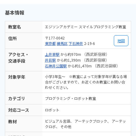
基本情報
教室名
エジソンアカデミー スマイルプログラミング教室
住所
〒177-0042
地図
東京都
練馬区
下石神井
2-19-6
アクセス・
（西武新宿線）
上井草駅
から約970m
（西武新宿線）
井荻駅
から約1,390m
交通手段
（西武池袋線）
石神井公園駅
から約1,470m
対象学年
小学3年生～ ※教室によって対象学年が異なる場
合がございますので、お近くのお教室にお問い合
わせください。
カテゴリ
プログラミング・ロボット教室
対応コース
ロボット
教材
ビジュアル言語
アーテックブロック
アーテッ
クロボ
その他