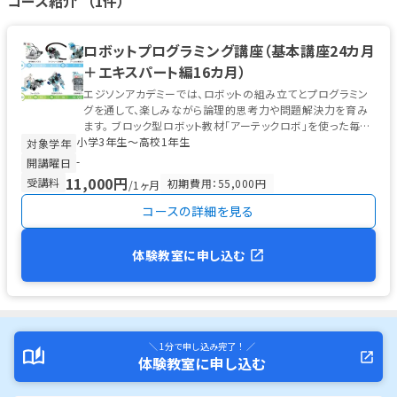
コース紹介 （1件）
ロボットプログラミング講座（基本講座24カ月
＋エキスパート編16カ月）
エジソンアカデミーでは、ロボットの組み立てとプログラミン
グを通して、楽しみながら論理的思考力や問題解決力を育み
ます。 ブロック型ロボット教材「アーテックロボ」を使った毎月
小学3年生〜高校1年生
の制作と、本格的な...
対象学年
-
開講曜日
11,000円
受講料
初期費用：55,000円
/1ヶ月
コースの詳細を見る
体験教室に申し込む
＼ 1分で申し込み完了！ ／
体験教室に申し込む