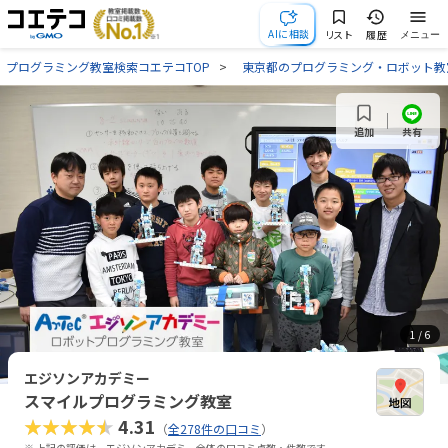
AIに相談
リスト
履歴
メニュー
プログラミング教室検索コエテコTOP
東京都のプログラミング・ロボット教
共有
追加
1
/ 6
エジソンアカデミー
スマイルプログラミング教室
★★★★★
4.31
（
全278件の口コミ
）
※ 上記の評価は、エジソンアカデミー全体の口コミ点数・件数です