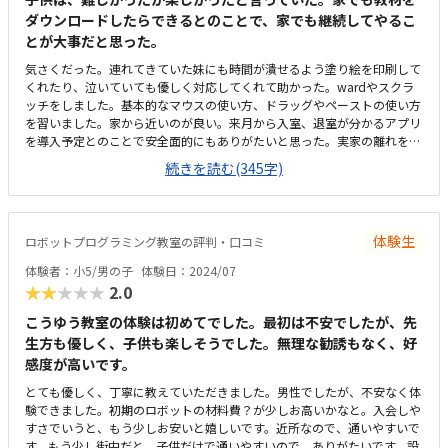
ダウンロードしたらできるとのことで、家でも継続してやるこ
とが大事だと思った。
気さくだった。連れてきていた妹にも時間が潰せるよう塗り絵を印刷して
くれたり、泣いていても優しく対応してくれて助かった。wardやスクラ
ッチをしました。基本的なマウスの使い方、ドラッグやペーストの使い方
を習いました。家から近いのが良い。来月から入室、退室が分かるアプリ
を導入予定とのことで安全面的にもありがたいと思った。実家の離れを使
っているとのこと。５名まで入室可とのこと。ヘッドフォンがいくつかあ
続きを読む(345字)
り、集中できる環境もあった。週1回で約1万円。振替はLINEでの可能との
こと。費用は低学年を考慮してもやや高いと思った。低学年から、試験に
挑んだりしてモチベーションの持続が出来ると思った。この学年だからこ
の教材というよりは、その子に合わせて好きならどんどん進めることが出
体験生
ロボットプログラミング教室の評判・口コミ
来るのが良いと思った。
体験者：小5/男の子
体験日：2024/07
★★★★★
2.0
こうゆう教室の体験は初めてでした。最初は不安でしたが、先
生方も優しく、子供も楽しそうでした。無理な勧誘もなく、好
感度が高いです。
とても優しく、丁寧に教えていただきました。男性でしたが、不安なく体
験できました。初期のロボットの材料費？が少しお高いかなと。入会しや
すさでいうと、もう少しお安いと嬉しいです。近所なので、通いやすいで
す。もう少し街中だと、子供だけで通いやすいので、ありがたいです。設