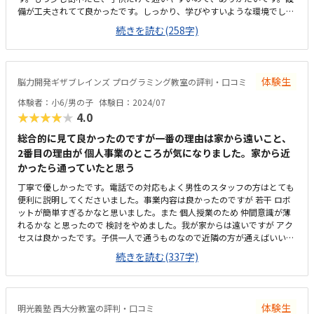
備が工夫されてて良かったです。しっかり、学びやすいような環境でし
た。よかったです。教材費がちょっとお高いかな。月々の方は妥当な値段
続きを読む(258字)
かなと思います。必要な料金だと思います。先生が優しく、楽しく学べそ
うでした。子供は楽しかったーと嬉しそうに帰ってきました。
体験生
脳力開発ギザブレインズ プログラミング教室の評判・口コミ
体験者：小6/男の子
体験日：2024/07
★★★★★
4.0
総合的に見て良かったのですが一番の理由は家から遠いこと、
2番目の理由が 個人事業のところが気になりました。家から近
かったら通っていたと思う
丁寧で優しかったです。電話での対応もよく男性のスタッフの方はとても
便利に説明してくださいました。事業内容は良かったのですが 若干 ロボ
ットが簡単すぎるかなと思いました。また 個人授業のため 仲間意識が薄
れるかな と思ったので 検討をやめました。我が家からは遠いですが アク
セスは良かったです。子供一人で通うものなので近隣の方が通えばいいと
思います。思った以上に 綺麗な 設備 だったようで、先生も優しそうで 雰
続きを読む(337字)
囲気は とりあえず 良かったようです。ロボット教室としては妥当だと思
いました。しかも 他の教室にはない レンタル料金があるのはすごくいい
と思いました。スクラッチが好きなので コード自体は楽しかったようで
す 。ロボットはもう少し興味を持てるものがほしかったようです。
体験生
明光義塾 西大分教室の評判・口コミ