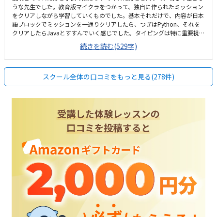
うな先生でした。教育版マイクラをつかって、独自に作られたミッション
をクリアしながら学習していくものでした。基本それだけで、内容が日本
語ブロックでミッションを一通りクリアしたら、つぎはPython、それを
クリアしたらJavaとすすんでいく感じでした。タイピングは特に重要視し
ておらず、もし、Pythonに進むにあたって、個人的に必要を感じたら入れ
続きを読む(529字)
るようでした。うちからは近いので個人的にら利便性がよいが、電車で通
う方は微妙な場所かなと思います。わかりやすくもない場所ですが、やや
こしい場所でもなく、駐車場はあるので車で通う方はよいと思います。外
スクール全体の口コミをもっと見る(278件)
見は古い感じですが、内装や椅子、机などの設備はおそらく新しく、キレ
イでシンプルです。お休みの振り替え対応可能な所と、通う回数によって
コースがあり、月謝が違い、選べる。月4回で通うと他のプログラミング
教室と同じか少し安い位でした。お休みの振り替え対応可能な所と欠席で
振り替えもできなかった時に、月謝の金額引いてくれる所が良心的で嬉し
いと思いました。若くて優しい女の先生が隣について、優しく声かけてく
れたり、褒めてくれたりが嬉しくて楽しかったみたいです。