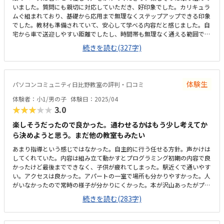
いました。質問にも親切に対応していただき、好印象でした。カリキュラ
ムぐ組まれており、基礎から応用まで無理なくステップアップできる印象
でした。教材も準備されていて、安心して学べる内容だと感じました。自
宅から車で送迎しやすい距離でしたし、時間帯も無理なく通える範囲で、
安心して続けられそうです。教材がきちんと整備されており学習に集中で
続きを読む(327字)
きる環境だと感じました。教室全体の雰囲気も明るく初めてでも入りやす
かったです。ロボット教材や指導の質を踏まえると料金は適切だと思いま
す。。内容に見合った価格だと感じています。雰囲気がよく、子供が自然
と興味を持って取り組める空気づくりがされていると感じました。
体験生
パソコンコミュニティ日比野教室の評判・口コミ
体験者：小1/男の子
体験日：2025/04
★★★★★
3.0
楽しそうだったので良かった。通わせるかはもう少し考えてか
ら決めようと思う。まだ他の教室もみたい
あまり指導という感じではなかった。自主的に行う任せる方針。声かけは
してくれていた。内容は組み立て動かすとプログラミング初期の内容で良
かったけど最後までできなく、子供が疲れてしまった。駅近くで通いやす
い。アクセスは良かった。アパートの一室で場所も分かりやすかった。人
がいなかったので常時の様子が分かりにくかった。本が沢山あったがプロ
グラミングとは関係ないものも多かった。プログラミング教室としては妥
続きを読む(283字)
当な回数料金だと思う。内容もパンフレットをみて理解しやすかった。実
際組み立て動かす内容は子供が楽しそうだった。すぐ正解を教えるのでは
なく試行錯誤していたので勉強になった。