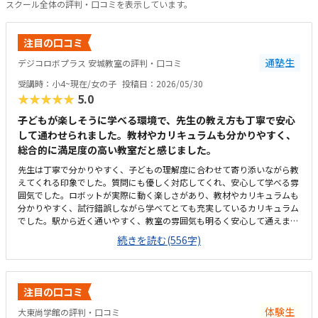
スクール全体の評判・口コミを表示しています。
注目の口コミ
通塾生
デジコロボプラス 安城教室の評判・口コミ
受講時：小4~現在/女の子
投稿日：2026/05/30
★★★★★
5.0
子どもが楽しそうに学べる環境で、先生の教え方も丁寧で安心
して通わせられました。教材やカリキュラムも分かりやすく、
総合的に満足度の高い教室だと感じました。
先生は丁寧で分かりやすく、子どもの理解度に合わせて寄り添いながら教
えてくれる印象でした。質問にも優しく対応してくれ、安心して学べる雰
囲気でした。ロボットが実際に動く楽しさがあり、教材やカリキュラムも
分かりやすく、試行錯誤しながら学べてとても充実しているカリキュラム
でした。駅から近く通いやすく、教室の雰囲気も明るく安心して通えまし
た。教室は明るく学びやすい雰囲気でしたが、共同のトイレが和式のみし
続きを読む(556字)
かなく、娘が和式トイレを使えないため設備面がもう少し配慮されている
と安心して通えると感じました。料金設定は内容に対して妥当で、負担も
特に感じませんでした。カリキュラムやサポート面を考えると納得できる
価格で、安心して続けられると感じました。教室は明るく安心でき、子ど
注目の口コミ
もが楽しそうに取り組む姿が親として嬉しかったです。特にロボットが動
いた瞬間の笑顔が印象的で、意欲的に学べる環境だと感じました。教室自
体験生
大東尚学館の評判・口コミ