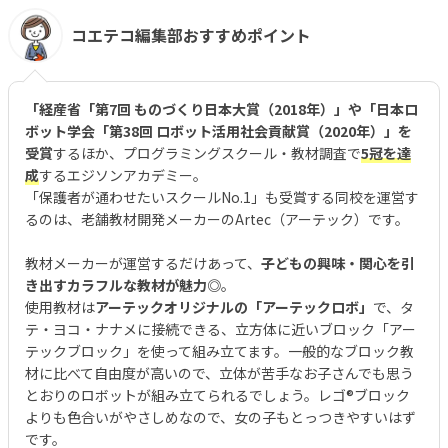
コエテコ編集部おすすめポイント
「経産省「第7回 ものづくり日本大賞（2018年）」や「日本ロ
ボット学会「第38回 ロボット活用社会貢献賞（2020年）」を
受賞
するほか、プログラミングスクール・教材調査で
5冠を達
成
するエジソンアカデミー。
「保護者が通わせたいスクールNo.1」も受賞する同校を運営す
るのは、老舗教材開発メーカーのArtec（アーテック）です。
教材メーカーが運営するだけあって、
子どもの興味・関心を引
き出すカラフルな教材が魅力◎
。
使用教材は
アーテックオリジナルの「アーテックロボ」
で、タ
テ・ヨコ・ナナメに接続できる、立方体に近いブロック「アー
テックブロック」を使って組み立てます。一般的なブロック教
材に比べて自由度が高いので、立体が苦手なお子さんでも思う
とおりのロボットが組み立てられるでしょう。レゴ®︎ブロック
よりも色合いがやさしめなので、女の子もとっつきやすいはず
です。