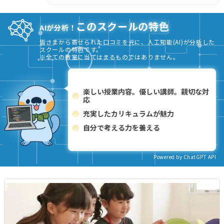
このスクールの特色
AIが分析！
皆さまから寄せられた口コミを元に、人工知能(AI)が分析した
スクールの特色です。
※全ての教室に当てはまるものではありません。
楽しい授業内容。優しい講師。親切な対
応
充実したカリキュラムが魅力
自分で考える力を養える
Powered by ChatGPT API