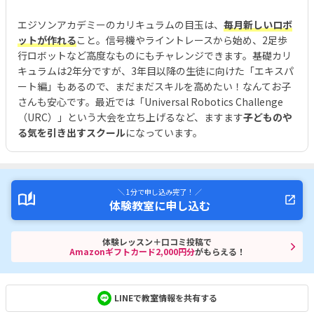
エジソンアカデミーのカリキュラムの目玉は、
毎月新しいロボ
ットが作れる
こと。信号機やライントレースから始め、2足歩
行ロボットなど高度なものにもチャレンジできます。基礎カリ
キュラムは2年分ですが、3年目以降の生徒に向けた「エキスパ
ート編」もあるので、まだまだスキルを高めたい！なんてお子
さんも安心です。最近では「Universal Robotics Challenge
（URC）」という大会を立ち上げるなど、ますます
子どものや
る気を引き出すスクール
になっています。
＼ 1分で申し込み完了！ ／
体験教室に申し込む
体験レッスン＋口コミ投稿で
Amazonギフトカード2,000円分
がもらえる！
LINEで教室情報を共有する