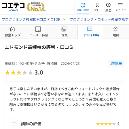
AIに相談
リスト
履歴
メニュー
プログラミング教室検索コエテコTOP
プログラミング・ロボット教室を探す
教室トップ
コース・料金
写真
口コミ(186)
地図
エドモンド高槻校の評判・口コミ
通塾生
受講時：小2~現在/男の子
投稿日：2024/04/23
★★★★★
3.0
息子は楽しんでいますが、目指すべき方向やフィードバックや進捗報告
がないことに継続すべき習い事なのか迷ってます。また永久にマインク
ラフトだけのプログラミングになるのでしょうか？英語を覚える取り
組みは高槻校はいつからになるのでしょうか。その点不明点が多いで
す。
講師の評価
★★★★★
4