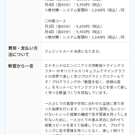
月4回（各60分）：9,900円（税込）
※教材費・システム管理料：2,640円（税込）/月
□中級コース
月2回（各60分）：6,600円（税込）
月4回（各60分）：9,900円（税込）
※教材費・システム管理料：2,640円（税込）/月
費用・支払い方
クレジットカード決済となります。
法について
教室から一言
エドモンドはエンジニア×大学教授×マインクラ
フター のオリジナルカリキュラムでマインクラフ
トの世界で楽しく学ぶプログラミングスクールで
す！プログラミングの「敷居を低く、目標は高
く」をモットーにマインクラフトなどを使って楽し
く学べる教室づくりを目指しています。
一人ひとりの進度や学年に合わせた生徒に寄り添
った指導を行います。 いつまでに習得しないとい
けないといった授業の構成で苦手意識を持ってしま
わないために、一人ひとりの進み具合に合わせて
授業スピードを変えて指導しています。 プログラ
ミングに苦手意識を持つことなく、楽しく続けて