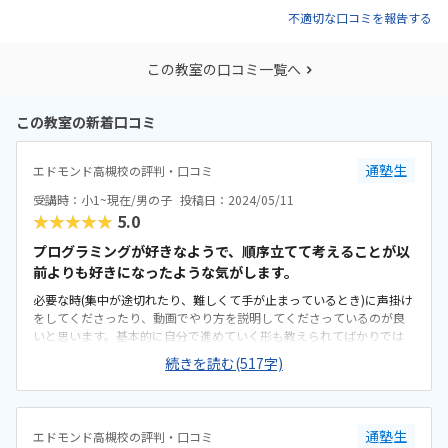
不適切な口コミを報告する
この教室の口コミ一覧へ
この教室の新着口コミ
通塾生
エドモンド高槻校の評判・口コミ
受講時：小1~現在/男の子
投稿日：2024/05/11
★★★★★
5.0
プログラミングが好きなようで、順序立てて考えることが以
前よりも好きになったような気がします。
必要な時(集中が途切れたり、難しくて手が止まっているとき)に声掛け
をしてくださったり、動画でやり方を説明してくださっているのが良
いと思います。基本的に自分で進めていく形も教えられてばかりでは
ないので良いと思います。本人はどんどん進んでいくのが楽しいよう
続きを読む(517字)
です。変数とか難しいワードにも習うたびにちょっとワクワクしてい
るようです。よくできているなぁと遠目で見ながら思います。マイクラ
の世界は息子にとって魅力的で、集中して取り組める場となっていま
す。ちょっと距離があるのが難点ですが、駐車場もあり、そこまでス
通塾生
エドモンド高槻校の評判・口コミ
トレスなく通えています。入るまで少し暗いのがちょっと残念です。あ