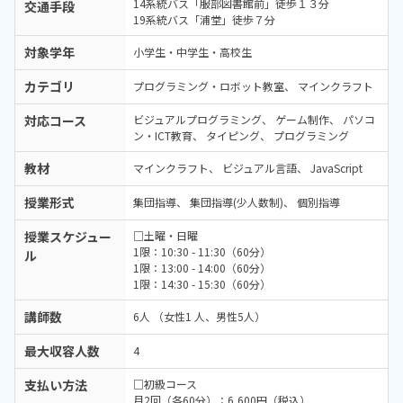
14系統バス「服部図書館前」徒歩１３分
交通手段
19系統バス「浦堂」徒歩７分
対象学年
小学生・中学生・高校生
カテゴリ
プログラミング・ロボット教室
マインクラフト
対応コース
ビジュアルプログラミング
ゲーム制作
パソコ
ン・ICT教育
タイピング
プログラミング
教材
マインクラフト
ビジュアル言語
JavaScript
授業形式
集団指導
集団指導(少人数制)
個別指導
授業スケジュー
□土曜・日曜
1限：10:30 - 11:30（60分）
ル
1限：13:00 - 14:00（60分）
1限：14:30 - 15:30（60分）
講師数
6人 （女性1 人、男性5人）
最大収容人数
4
支払い方法
□初級コース
月2回（各60分）：6,600円（税込）