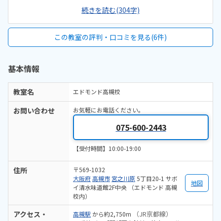
界なので、息子も夢中になっており１時間があっと言う間でした。駅
続きを読む(304字)
からはかなり遠いですが、スーパーの２階なので車での送り迎えもし
やすいと思います。長机とパイプ椅子でバックヤードのような雰囲気
で、落ち着くとは言い難いです。あとタバコの香り気になりました。
この教室の評判・口コミを見る(6件)
他の習い事に比べ高いとは思いますが、マイクラでのプログラミング
教室が近隣にあまりないので、まぁそんなもんかなと言う感じで
す。、授業の日程を回ごとに選択できるのが、嬉しいです。
基本情報
教室名
エドモンド高槻校
お問い合わせ
お気軽にお電話ください。
075-600-2443
【受付時間】10:00-19:00
住所
〒569-1032
大阪府
高槻市
宮之川原
5丁目20-1 サボ
地図
イ清水味道館2F中央 （エドモンド 高槻
校内）
アクセス・
（JR京都線）
高槻駅
から約2,750m