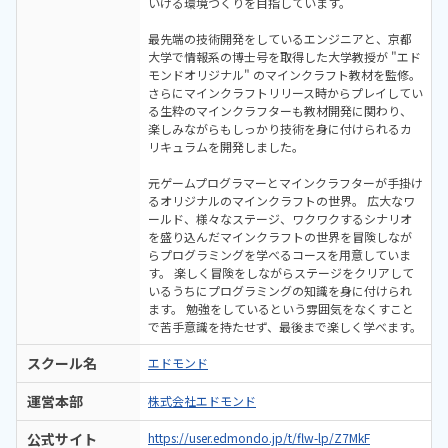
いける環境づくりを目指しています。
最先端の技術開発をしているエンジニアと、京都
大学で情報系の博士号を取得した大学教授が "エド
モンドオリジナル" のマインクラフト教材を監修。
さらにマインクラフトリリース時からプレイしてい
る生粋のマインクラフターも教材開発に関わり、
楽しみながらもしっかり技術を身に付けられるカ
リキュラムを開発しました。
元ゲームプログラマーとマインクラフターが手掛け
るオリジナルのマインクラフトの世界。 広大なワ
ールド、様々なステージ、ワクワクするシナリオ
を盛り込んだマインクラフトの世界を冒険しなが
らプログラミングを学べるコースを用意していま
す。 楽しく冒険をしながらステージをクリアして
いるうちにプログラミングの知識を身に付けられ
ます。 勉強をしているという雰囲気をなくすこと
で苦手意識を持たせず、最後まで楽しく学べます。
スクール名
エドモンド
運営本部
株式会社エドモンド
公式サイト
https://user.edmondo.jp/t/flw-lp/Z7MkF