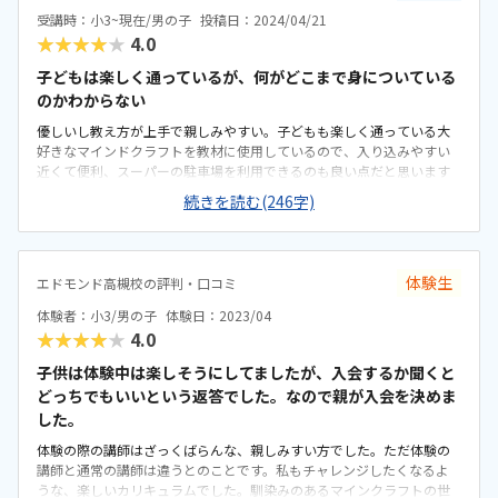
と少しのタバコのにおいも。でも店舗の一角なので仕方ないのかなと
受講時：小3~現在/男の子
投稿日：2024/04/21
も思っています。もう少し安いとありがたいですが、これくらいかな
★★★★★
4.0
とも思います。カリキュラムがよく組まれていて、動画で全て説明が簡
潔にされているのにも交換が持てます。あと、少人数なのもとてもよ
子どもは楽しく通っているが、何がどこまで身についている
いです。通っている子どもたちも、とても集中して取り組んでいると
のかわからない
ころも好感が持てます。先生も物静かな方が多いですが、きちんと教
優しいし教え方が上手で親しみやすい。子どもも楽しく通っている大
えてくださるかたばかりでよいと思います。入口が暗いことと、タバ
好きなマインドクラフトを教材に使用しているので、入り込みやすい
コの匂いがかすかにすることです。
近くて便利、スーパーの駐車場を利用できるのも良い点だと思います
教室までの廊下が暗く、初めて行ったときは、本当にここでやってい
続きを読む(246字)
るのか不安だった高い。月2回しかないのに、他の習い事よりも高いの
が気になります。子どもが楽しんで通っているところ部屋に入るカギ
が壊れてたのか、部屋に入れず10分ぐらい遅れてスタートしたにも関
わらず、その日のレッスンは時間通りに終了していたところ
体験生
エドモンド高槻校の評判・口コミ
体験者：小3/男の子
体験日：2023/04
★★★★★
4.0
子供は体験中は楽しそうにしてましたが、入会するか聞くと
どっちでもいいという返答でした。なので親が入会を決めま
した。
体験の際の講師はざっくばらんな、親しみすい方でした。ただ体験の
講師と通常の講師は違うとのことです。私もチャレンジしたくなるよ
うな、楽しいカリキュラムでした。馴染みのあるマインクラフトの世