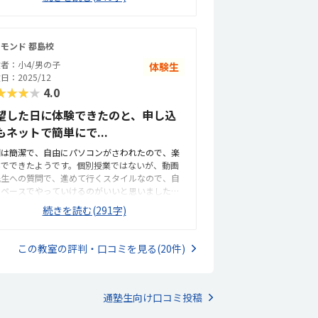
かりやすい。十分な広さがあって、きちんと集中
のために子ども用の高さがある座布団を用意して
て取り組めているようです。1レッスンの金額が高
さったりするなど、細やかに配慮して下さり有り
ので、もう少し良心的な値段だと助かります。ち
いです！教室は3階ですが、階段しかないので付き
うどいい難しさと、スピード感でもっともっとや
いのベビーカーとかがある方は厳しいかなと思い
モンド 都島校
たい！という気持ちで取り組めているので良かっ
すが、下に置いておける様なスペースはありまし
者：小4/男の子
体験生
です。1レッスンの料金が高い
。他の習い事に比べると正直高いなーと思います
日：2025/12
、他のスクールと検討した際も同じ様な価格設定
★★★★
4.0
たので、こんなもんかなと思っています(笑)基
的な授業料で月2回受講ですが、各回プラス料金を
望した日に体験できたのと、申し込
うと追加授業が受けられます！それがお得な価格
もネットで簡単にで...
定になっているので、我が家は基本の月2回＋2回
講していますが、それだと納得な料金かなと思っ
明は簡潔で、自由にパソコンがさわれたので、楽
います！予約という形で、土日の好きな日時を受
んでできたようです。個別授業ではないが、動画
出来るのでプライベートの予定や子どもの様子に
先生への質問で、進めて行くスタイルなので、自
わせて授業日を決められるのが便利です！2コマ連
のペースでやっていけるのがいいと思いました。
授業もokなのも嬉しいです。プログラミング問題
段、マイクラのゲームをやっているので、見慣れ
続きを読む(291字)
何問か進められると、ガチャガチャでシールが貰
画面で、子供もとっつきやすいようでした。比較
るのが我が子は嬉しいようです。私としては、先
広い道路に面していて、全面が一方通行なので安
の対個人として子どもに関わって下さってるんだ
で、駐輪場もあるので、通いやすい。1人1つ机が
この教室の評判・口コミを見る(20件)
うなという雰囲気が好きです。少し親としては面
えたので、ゆったりしていて、集中できる環境に
をかけるだろうなと思うところも快く受け止めて
っていると感じました。月2回で不足する時に、自
さり、有難い限りです。悪いところは特にありま
に回数を追加できるし、追加分が割安になってい
ん。何か出すとすれば、施設の古さくらいかな？
のがうれしい。先生の話し方が丁寧で、子供も話
通塾生向け口コミ投稿
思います！
かけやすかったようです。