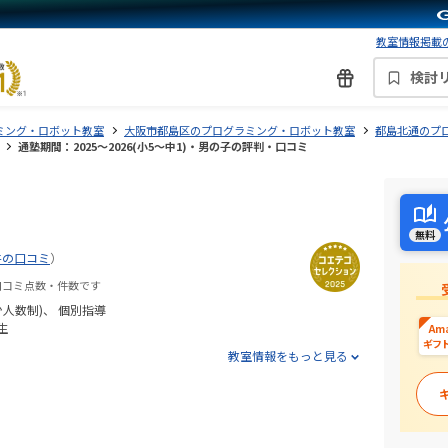
教室情報掲載の
検討
ミング・ロボット教室
大阪市都島区のプログラミング・ロボット教室
都島北通のプ
通塾期間：2025〜2026(小5〜中1)・男の子の評判・口コミ
無料
件の口コミ
）
口コミ点数・件数です
少人数制)
個別指導
生
Am
ギフ
教室情報をもっと見る