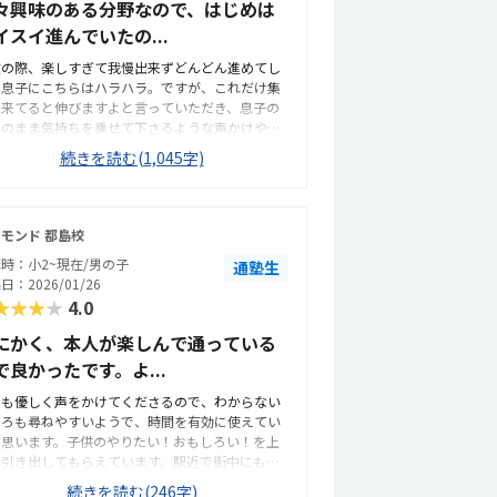
々興味のある分野なので、はじめは
イスイ進んでいたの...
験の際、楽しすぎて我慢出来ずどんどん進めてし
う息子にこちらはハラハラ。ですが、これだけ集
出来てると伸びますよと言っていただき、息子の
いのまま気持ちを乗せて下さるような声かけや対
をして下さってすごく有り難かったです。そのま
続きを読む(1,045字)
入会を決めました！普段は見学していないので息
に聞いたところ、集中してる時は見守ってくれ
、本当に困ったなーと思った時に先生から声かけ
くれるねん！との事でした。こだわりや自分のペ
モンド 都島校
スがある息子ですが、教室の様子や先生の関わり
時：小2~現在/男の子
通塾生
がとても心地良いようです。教室内に数名います
日：2026/01/26
、一斉授業ではなく個別の進度で進めます。問題
★★★★
4.0
容はタブレットで確認し、パソコンでプログラミ
グ問題を進めていく形です。理解しやすいよう
にかく、本人が楽しんで通っている
、メモや可視化出来るブロックも使用していまし
で良かったです。よ...
。また、授業開始時には毎回ブラインドタッチの
習もしています。我が家は家から近いので、自転
つも優しく声をかけてくださるので、わからない
で通っています。もより駅からも、徒歩5分程で着
ころも尋ねやすいようで、時間を有効に使えてい
ます！警察署の前なので、治安的にも安全です。
と思います。子供のやりたい！おもしろい！を上
物や設備が少し古いです。ですが、クーラーもし
に引き出してもらえています。駅近で街中にも関
かり効いていて私は特に気にはなりませんでし
らず、駐輪場があるので通いやすいです。場所も
。長机と椅子も大人用の物ですが、身長低めの息
続きを読む(246字)