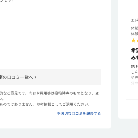
うです。
わ
子
し
下
い
難
ょ
添
エド
り
ま
体験
た
た
体験
が
★
だっ
本
希
払
み
設
受
説
て
し
講
室の口コミ一覧へ
や
合
分
続
普
が
観的なご意見です。内容や費用等は投稿時点のものとなり、変
た
え
い。
的
生
るものではありません。参考情報としてご活用ください。
全
ろ
使
不適切な口コミを報告する
倒
な
下
由
せ
る
と
し