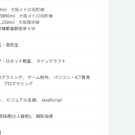
0m）
大阪メトロ谷町線
約890m）
大阪メトロ谷町線
,150m）
大阪環状線
町線都島駅徒歩３分
生・高校生
グ・ロボット教室
マインクラフト
ログラミング
ゲーム制作
パソコン・ICT教育
プログラミング
ト
ビジュアル言語
JavaScript
団指導(少人数制)
個別指導
日