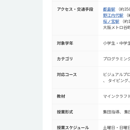
アクセス・交通手段
都島駅
（約35
野江内代駅
（
桜ノ宮駅
（約1
大阪メトロ谷
対象学年
小学生・中学
カテゴリ
プログラミン
対応コース
ビジュアルプ
タイピング
教材
マインクラフ
授業形式
集団指導
集
授業スケジュール
土曜日・日曜