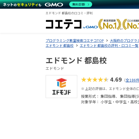
無料診断
エドモンド 都島校の口コミ・評判
プログラミング教室検索コエテコTOP
大阪府のプログラ
エドモンド 都島校
エドモンド 都島校の評判・口コミ一覧
エドモンド 都島校
エドモンド
★★★★★
4.69
（
全186
※ 上記の評価は、エドモンド全体の
授業形式：
集団指導
集団指導(
対象学年： 小学生・中学生・高校