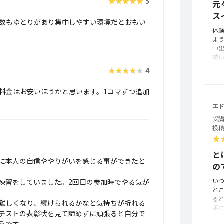
★★★★★
5
元
ス
数もゆとりがあり集中しやすい環境だとおもい
体
ま
中
勢
応
★★★★★
4
ま
子
料金はお安いほうかと思います。1コマずつ追加
て
て
エド
ー
受講
方
投稿
が
★
内
ン
と
に
に本人の自信ややりがいを感じる事ができたと
の
た
練
い
練習をしていました。2回目の参加時でやる気が
車
と
き
る
建
難しくなり、続けられるかなと気持ちが折れる
手
っ
テストの表彰状を見て諦めずに頑張ると自分で
わ
た