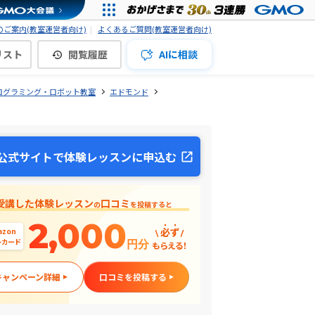
ご案内(教室運営者向け)
よくあるご質問(教室運営者向け)
リスト
閲覧履歴
AIに相談
ログラミング・ロボット教室
エドモンド
公式サイトで体験レッスンに申込む
受講した体験レッスン
口コミ
の
を投稿すると
2,000
必ず
azon
トカード
円分
もらえる！
キャンペーン詳細
口コミを投稿する