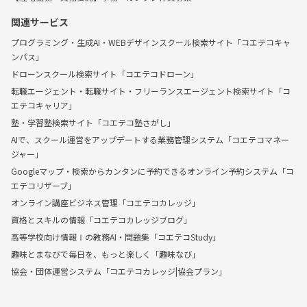
関連サービス
プログラミング・生成AI・WEBデザインスクール検索サイト「コエテコキャ
ンパス」
ドローンスクール検索サイト「コエテコドローン」
転職エージェント・転職サイト・フリーランスエージェント検索サイト「コ
エテコキャリア」
塾・学習塾検索サイト「コエテコ塾さがし」
AIで、スクール運営をアップデートする業務管理システム「コエテコマネー
ジャー」
Googleマップ・検索からカンタンに予約できるオンライン予約システム「コ
エテコリザーブ」
オンライン講座ビジネス管理「コエテコカレッジ」
資格とスキルの情報「コエテコカレッジブログ」
高等学校向け情報Ⅰの教務AI・問題集「コエテコStudy」
趣味とまなびで毎日を、もっと楽しく「趣味なび」
協会・団体運営システム「コエテコカレッジ|協会プラン」