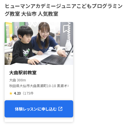
ヒューマンアカデミージュニアこどもプログラミン
グ教室 大仙市 人気教室
大曲駅前教室
大曲 300m
秋田県大仙市大曲黒瀬町10-18 黒瀬オオミビル1FOAステーション大曲校
★
4.23
（175件
体験レッスンに申し込む