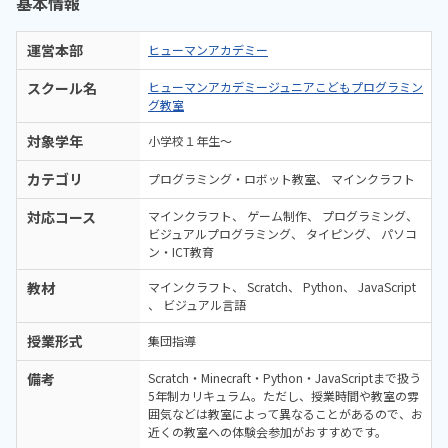
基本情報
運営本部
ヒューマンアカデミー
スクール名
ヒューマンアカデミージュニアこどもプログラミン
グ教室
対象学年
小学校１年生〜
カテゴリ
プログラミング・ロボット教室
マインクラフト
対応コース
マインクラフト
ゲーム制作
プログラミング
ビジュアルプログラミング
タイピング
パソコ
ン・ICT教育
教材
マインクラフト
Scratch
Python
JavaScript
ビジュアル言語
授業形式
集団指導
備考
Scratch・Minecraft・Python・JavaScriptまで扱う
5年制カリキュラム。ただし、授業時間や教室の雰
囲気などは教室によって異なることがあるので、お
近くの教室への体験会参加がおすすめです。