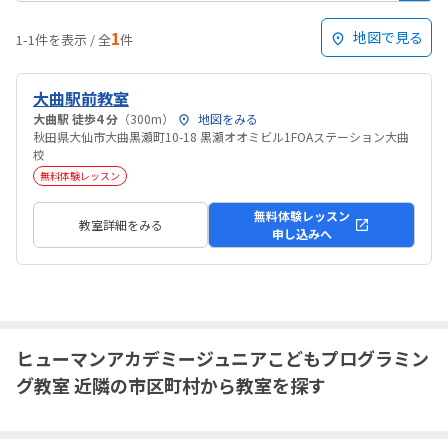
1
地図で見る
1-1件を表示 / 全
件
大曲駅前教室
大曲駅 徒歩4 分
（300m）
地図をみる
秋田県大仙市大曲黒瀬町10-18 黒瀬オオミビル1FOAステーション大曲
校
無料体験レッスン
無料体験レッスン
教室詳細をみる
申し込みへ
ヒューマンアカデミージュニアこどもプログラミン
グ教室 近隣の市区町村から教室を探す