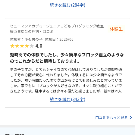
とても綺麗で、広々としていました。教室内は土足でしたが、全体的
続きを読む(284字)
に綺麗でした。プログラミングあるあるですが、やっぱり月2回にして
は高い。他の習い事もしているので悩みどころです。マイクラで遊ん
でいるという印象が少なかった。ちゃんと学びがたくさんあった。
ヒューマンアカデミージュニアこどもプログラミング教室
体験生
横浜青葉台の評判・口コミ
体験者：小4/男の子
体験日：2026/06
★★★★★
4.0
短時間での体験でしたし、少々簡単なブロック組立のような
のでこれからだと期待しております。
男の子ですが、とてもシャイなので心配はしておりましたが体験を通
してその心配が安心に代わりました。体験するには少々簡単なようで
したが、短い時間だったので次回からはとても楽しみだと言っていま
した。家でもレゴブロックが大好きなので、すぐに取り組むことがで
きたようです。駐車するには少々不便だと感じましたが、基本は本人
の送迎だけになるので問題ないと感じましたし、駅ちかでなくても車
続きを読む(343字)
なので問題ないです落ち着いた雰囲気でしたが、作業スペースが子供
の人数には狭いのではないかと思いました。せめて1か月3回 もしく
は90分ではなく120分だといいかなと、プログラミング教室は週1回の
口コミをもっと見る
月4回でしたので、少し高いと感じました。まだ短時間での体験でした
ので、これから良い点が増えてくるのではないかと思います。