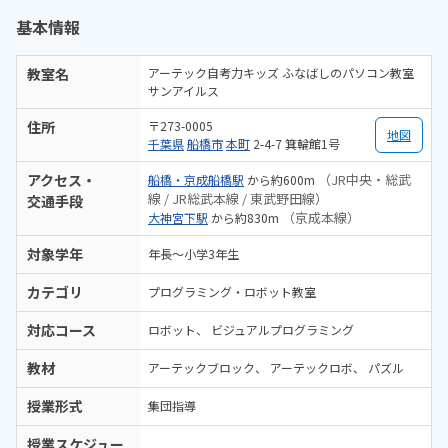
基本情報
教室名
アーテック自考力キッズ ふなばしのパソコン教室
サンアイルス
住所
〒273-0005
地図
千葉県
船橋市
本町
2-4-7 箕輪館1号
アクセス・
（JR中央・総武
船橋・京成船橋駅
から約600m
線 / JR総武本線 / 東武野田線）
交通手段
（京成本線）
大神宮下駅
から約830m
対象学年
年長～小学3年生
カテゴリ
プログラミング・ロボット教室
対応コース
ロボット
ビジュアルプログラミング
教材
アーテックブロック
アーテックロボ
パズル
授業形式
集団指導
授業スケジュー