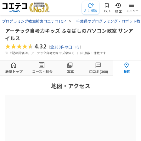
AIに相談
リスト
履歴
メニュー
プログラミング教室検索コエテコTOP
千葉県のプログラミング・ロボット教
アーテック自考力キッズ ふなばしのパソコン教室 サンア
イルス
★★★★★
4.32
（
全300件の口コミ
）
※ 上記の評価は、アーテック自考力キッズ全体の口コミ点数・件数です
教室トップ
コース・料金
写真
口コミ(300)
地図
地図・アクセス