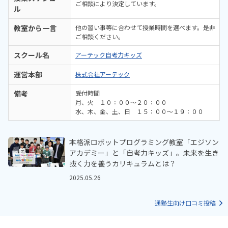
ご相談により決定しています。
ル
教室から一言
他の習い事等に合わせて授業時間を選べます。是非
ご相談ください。
スクール名
アーテック自考力キッズ
運営本部
株式会社アーテック
備考
受付時間
月、火 １０：００～２０：００
水、木、金、土、日 １５：００～１９：００
本格派ロボットプログラミング教室「エジソン
アカデミー」と「自考力キッズ」。未来を生き
抜く力を養うカリキュラムとは？
2025.05.26
通塾生向け口コミ投稿