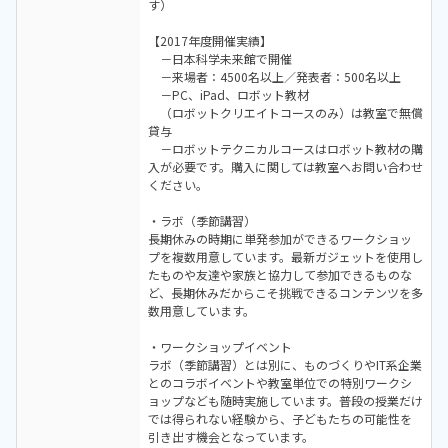
す）
【2017年度開催実績】
－日本科学未来館で開催
－来場者：4500名以上／発表者：500名以上
－PC、iPad、ロボット教材
（ロボットクリエイトコースのみ）は教室で無償
貸与
－ロボットテクニカルコースはロボット教材の購
入が必要です。購入に関しては教室へお問い合わせ
ください。
・ラボ（季節講習）
長期休みの時期に単発参加ができるワークショッ
プを複数用意しています。最新ガジェットを使用し
たものや友達や家族と協力して参加できるものな
ど、長期休みだからこそ挑戦できるコンテンツを多
数用意しています。
・ワークショップイベント
ラボ（季節講習）とは別に、ものづくりやIT系企業
とのコラボイベントや教室単位での特別ワークシ
ョップなども随時実施しています。普段の授業だけ
では得られない経験から、子どもたちの可能性を
引き出す機会となっています。