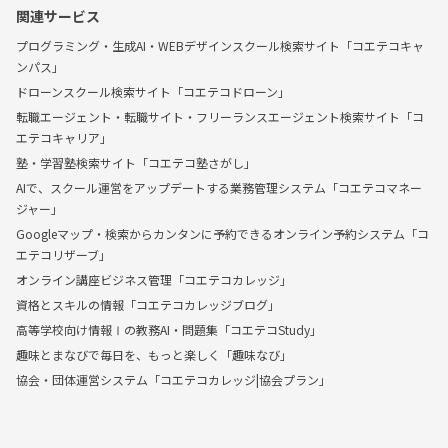
関連サービス
プログラミング・生成AI・WEBデザインスクール検索サイト「コエテコキャ
ンパス」
ドローンスクール検索サイト「コエテコドローン」
転職エージェント・転職サイト・フリーランスエージェント検索サイト「コ
エテコキャリア」
塾・学習塾検索サイト「コエテコ塾さがし」
AIで、スクール運営をアップデートする業務管理システム「コエテコマネー
ジャー」
Googleマップ・検索からカンタンに予約できるオンライン予約システム「コ
エテコリザーブ」
オンライン講座ビジネス管理「コエテコカレッジ」
資格とスキルの情報「コエテコカレッジブログ」
高等学校向け情報Ⅰの教務AI・問題集「コエテコStudy」
趣味とまなびで毎日を、もっと楽しく「趣味なび」
協会・団体運営システム「コエテコカレッジ|協会プラン」