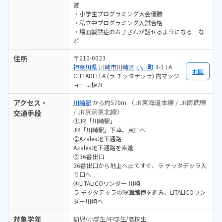
賞
・小学生プログラミング大会優勝
・私立中プログラミング入試合格
・場面緘黙症のお子さんが話せるようになる な
ど
住所
〒210-0023
神奈川県
川崎市川崎区
小川町
4-1 LA
地図
CITTADELLA (ラ チッタデッラ) 内マッジ
ョーレ棟2F
アクセス・
（JR東海道本線 / JR南武線
川崎駅
から約570m
/ JR京浜東北線）
交通手段
①JR「川崎駅」
JR「川崎駅」下車、東口へ
②Azalea地下通路
Azalea地下通路を直進
③36番出口
36番出口から地上へ出てすぐ、ラ チッタデッラ入
り口へ
④LITALICOワンダー 川崎
ラ チッタデッラの映画館横を進み、LITALICOワン
ダー川崎へ
対象学年
幼児/小学生/中学生/高校生