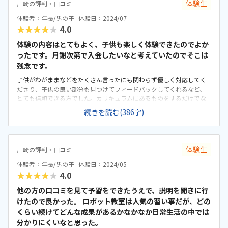
体験生
川崎の評判・口コミ
体験者：年長/男の子
体験日：2024/07
★★★★★
4.0
体験の内容はとてもよく、子供も楽しく体験できたのでよか
ったです。月謝次第で入会したいなと考えていたのでそこは
残念です。
子供がわがままなどをたくさん言ったにも関わらず優しく対応してく
ださり、子供の良い部分も見つけてフィードバックしてくれるなど、
とても信頼できる方でした。カリキュラムにあるものをするだけでな
く、慣れてきたら自分で言ったことやものを組み込むことができるの
続きを読む(386字)
で、ロボットを作ったりPCに慣れる力だけでなく、自分で考えてそれ
をどう表現するかという力もつきそうだなと感じました。川崎駅とい
うところは良いのですが、そこから少し歩いて坂を登るので夏は汗だ
くになりました。雰囲気はとても良く、入るとすぐに声をかけていた
体験生
川崎の評判・口コミ
だき、ウォーターサーバーもあるのでありがたかったです。川崎駅とい
う立地なのか、ここの教室はどこもそうなのかはわかりませんが、月
体験者：年長/男の子
体験日：2024/05
謝が高いなと感じました。最後に子供の良い点を見つけてくださり丁
★★★★★
4.0
寧に説明していただけたのがよかったです。自分の思い通りに動かせ
て子供も楽しそうでした。
他の方の口コミを見て予習をできたうえで、説明を聞きに行
けたので良かった。 ロボット教室は人気の習い事だが、どの
くらい続けてどんな成果があるかなかなか日常生活の中では
分かりにくいなと思った。