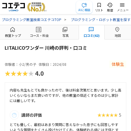
AIに相談
リスト
履歴
メニュー
プログラミング教室検索コエテコTOP
プログラミング・ロボット教室を探す
教室トップ
コース・料金
写真
口コミ(62)
地図
LITALICOワンダー 川崎の評判・口コミ
体験生
体験者：小2/男の子
体験日：2024/08
★★★★★
4.0
内容も先生もとても良かったので、後は料金次第だと思います。少し高
いくらいならまだ良いのですが、他の教室の倍近くするのは少し家計
には厳しいです。
講師の評価
★★★★★
5
とても優しく、最初はあまり質問に答えなかった息子にも回答しやす
いような質問をたくさん投げかけてくれ、体験終わる頃には子供とす