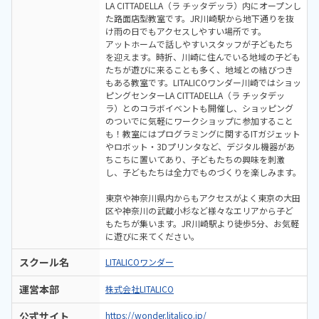
LA CITTADELLA（ラ チッタデッラ）内にオープンし
た路面店型教室です。JR川崎駅から地下通りを抜
け雨の日でもアクセスしやすい場所です。
アットホームで話しやすいスタッフが子どもたち
を迎えます。時折、川崎に住んでいる地域の子ども
たちが遊びに来ることも多く、地域との結びつき
もある教室です。LITALICOワンダー川崎ではショッ
ピングセンターLA CITTADELLA（ラ チッタデッ
ラ）とのコラボイベントも開催し、ショッピング
のついでに気軽にワークショップに参加すること
も！教室にはプログラミングに関するITガジェット
やロボット・3Dプリンタなど、デジタル機器があ
ちこちに置いてあり、子どもたちの興味を刺激
し、子どもたちは全力でものづくりを楽しみます。
東京や神奈川県内からもアクセスがよく東京の大田
区や神奈川の武蔵小杉など様々なエリアから子ど
もたちが集います。JR川崎駅より徒歩5分、お気軽
に遊びに来てください。
スクール名
LITALICOワンダー
運営本部
株式会社LITALICO
公式サイト
https://wonder.litalico.jp/