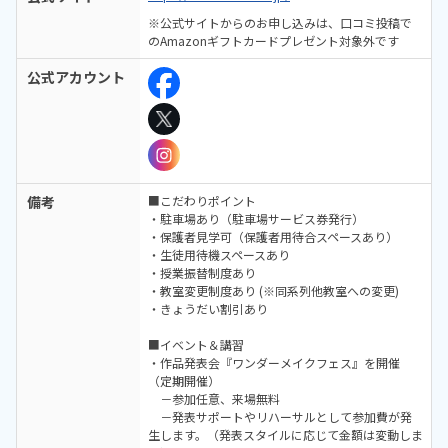
※公式サイトからのお申し込みは、口コミ投稿で
のAmazonギフトカードプレゼント対象外です
公式アカウント
備考
■こだわりポイント
・駐車場あり（駐車場サービス券発行）
・保護者見学可（保護者用待合スペースあり）
・生徒用待機スペースあり
・授業振替制度あり
・教室変更制度あり (※同系列他教室への変更)
・きょうだい割引あり
■イベント＆講習
・作品発表会『ワンダーメイクフェス』を開催
（定期開催）
－参加任意、来場無料
－発表サポートやリハーサルとして参加費が発
生します。（発表スタイルに応じて金額は変動しま