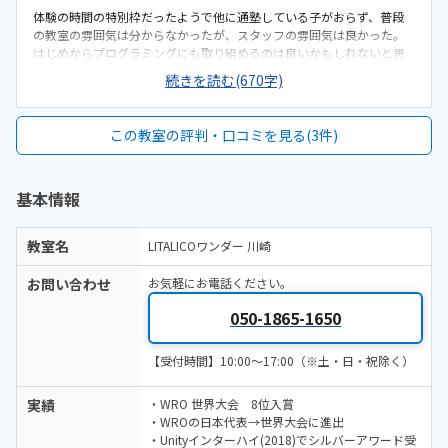
体験の時間の特別枠だったようで他に通塾している子がおらず、普段
の教室の雰囲気は分からなかったが、スタッフの雰囲気は良かった。
はじめからプログラミングにも取り組めるのは良いかもしれないと思
う。毎回作りたいものを選ばせる形式なので、進度が分かりにくい気
続きを読む(670字)
がしたが、3ヶ月おき？に面談があり、伸びているところ苦手なところ
など伝えて下るそうで、フォロー体勢はすごいなと思った。終了後に
は毎回5分ほどの振り返りタイムがあるようで、親にどのような作品
この教室の評判・口コミを見る(3件)
を、作ったか見せてくれ、先生からはその日の様子を伝えてくれるの
で、とても良いと思った。川崎駅からは地下を通っていけるので、雨
にも濡れずに良い。駅から近い距離ではあると思うが子供ひとりで通
基本情報
わせるには繁華街も近いのでやや心配。このスペースに7人8人くるこ
ともあるので、やや手狭な感じがした。カーペット敷きの床に座って
アットホームに出来る感じが良かった。とても高額であり、収入に余
教室名
LITALICOワンダー 川崎
裕がないと通い続けるのは難しいと思うが、他社と比較して高いなり
に理由があると感じられるフォロー体勢は良いと思った。ロボットキ
お問い合わせ
お気軽にお電話ください。
ット代がかからないのは良いがその分月謝が高いことがネック。小3か
らはキット購入費用が7万くらいかかるとのことだった。先生が子供目
050-1865-1650
線で見守ってくれながら、必要に応じてアドバイスをくれていてとて
も良いと感じた。自分のアイディアを先生が助けてくれながら形にで
きて、動かすことができてとても楽しそうだった。説明をしてくれた
【受付時間】10:00～17:00（※土・日・祝除く）
方が新米の方だったので緊張しているようだった。他社との比較など
教えてくれたらもっと良かった。
実績
・WRO 世界大会 8位入賞
・WROの日本代表→世界大会に進出
・Unityインターハイ(2018)でシルバーアワード受