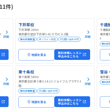
11件)
下井草校
千歳
下井草駅 200m
ペ
東京都杉並区下井草3-41-9 TSビル3階
東京都世
詳細
詳細
F
無料体験教室
オンライン対応
TEL問い合わせ可
無料体
ン
無料体験レッスン
地図を見る
申込みはこちら
東十条校
雪谷
東十条駅 580m
東京都大
東京都北区東十条3-14-13 ジョイフルプラザ3 3
無料体
詳細
詳細
階
無料体験教室
TEL問い合わせ可
ン
無料体験レッスン
地図を見る
申込みはこちら