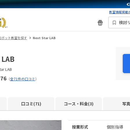
教室情報掲載の
検討
ロボット教室を探す
Next Star LAB
r LAB
ar LAB
.76
（
全71件の口コミ
）
口コミ(71)
コース・料金(3)
写
授業形式
個別指導