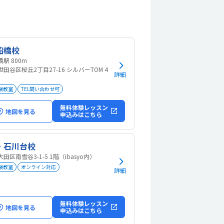
船橋校
千歳船橋駅 800m
田谷区桜丘2丁目27-16 シルバーTOM 4
詳細
験教室
TEL問い合わせ可
無料体験レッスン
地図を見る
申込みはこちら
・石川台校
田区南雪谷3-1-5 1階（ibasyo内）
験教室
オンライン対応
詳細
無料体験レッスン
地図を見る
申込みはこちら