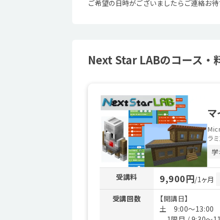
ご希望の日時がございましたらご連絡お待
Next Star LABのコース・
マ
Mi
ラミ
学
受講料
9,900円
/1ヶ月
受講回数
【開講日】
土 9:00～13:00
1限目 / 9:30～11