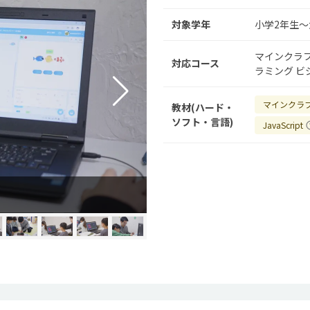
対象学年
小学2年生～
マインクラ
対応コース
ラミング
ビ
マインクラ
教材(ハード・
ソフト・言語)
JavaScript