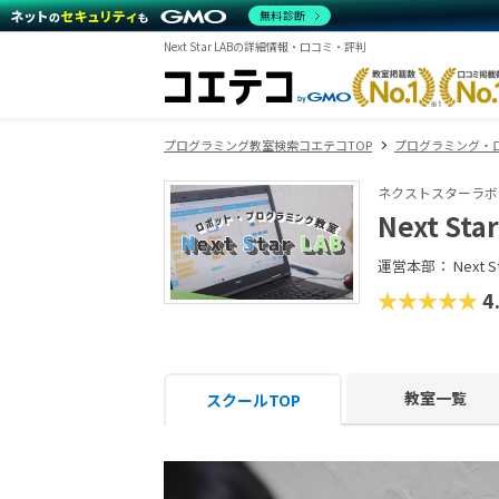
無料診断
Next Star LABの詳細情報・口コミ・評判
プログラミング教室検索コエテコTOP
プログラミング・
ネクストスターラボ
Next Sta
運営本部： Next St
★★★★★
4
教室一覧
スクールTOP