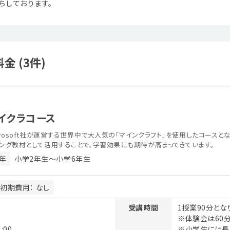
ちしております。
料金 (3件)
イクラコース
crosoft社が運営する世界中で大人気の「マインクラフト」を使用したコースと
ング教材として活用することで、学習効果にも期待が高まってきています。
年
小学2年生〜小学6年生
初期費用： なし
受講時間
1授業90分とな
※体験会は60
:00
※小学生には長