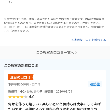
す。
※ 教室の口コミは、体験・通学された当時の主観的なご意見です。内容や費用等は
投稿時点のものとなり、変更されている可能性がありますのでご注意ください。
※ コエテコの口コミは教室の絶対的評価を決めるものではありません。参考情報と
してご活用ください。
不適切な口コミを報告する
この教室の口コミ一覧へ
この教室の新着口コミ
注目の口コミ
通塾生
下井草校の評判・口コミ
受講時：小2~現在/男の子
投稿日：2026/03/09
★★★★★
4.0
何かを作って嬉しい・楽しいという気持ちは大事にしてあげ
たいです。子供によって向き不向きはある所かとは思うの