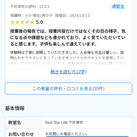
駅から徒歩2〜3分くらいです。同じようなビルが続く商店街にあり、
通塾生
下井草校の評判・口コミ
最初だけ、どのビルか迷いました。駅からの道はまっすぐで歩きやす
いです。会議室のようなシンプルなスペースです。教室のあるビルの階
受講時：小3~現在/男の子
投稿日：2024/10/13
段は少し狭く急です。少人数で手厚い指導です。一回90分と長めで、
★★★★★
5.0
充実の内容です。個別の進度なのも安心で、親子ともに満足していま
す。本人が行ってみたいというので気軽に体験してみたところ、とて
授業後の報告では、授業内容だけではなくその日の様子、気
も面白かった！というので、入会しました。すぐに飽きてしまうかと
になる点や課題なども書かれており、よく見ていただいてい
思いきや、学年が上がった今も楽しみに通っています。2週に一度のベ
ると感じます。子供も楽しんで通えています。
ースも合っているようです。特にありません。授業のあとに授業報告
体験時は丁寧に説明していただきました。入会後も先生は優しい、説
がいただけて、子どもの取り組みの様子がわかり、嬉しく拝読してい
明もわかりやすいと言っていますオリジナルのテキストを使用してい
ます。
ます。わかりやすいとのことです。駐輪場がなくビルの前に置いておく
感じです。教室前の道は人通りはそれなりにあり、車はあまり通りま
続きを読む(512字)
せん。駅からは近いので電車で通う場合は便利だと思います授業の日
だけビルの一室が教室になるようで、看板もなく最初はどこにあるか
わかりませんでした。階段が急で薄暗く、電気がついていない日があ
この教室の評判・口コミを見る(10件)
ってちょっと怖かったと言っていました。教室は小さいですが、人数
が少ないので狭いという感じはなく、明るい部屋です。いくつか教室
を調べたり見学したりしましたが、プログラミング教室としては安い
基本情報
と思います自分でゲームを作って自分でできるのが楽しい、タイピン
グの練習もできていいとのこと。月2回じゃなくて4回行きたい！と言
うくらい楽しく通っています。土曜午前のみではありますが、振替が
教室名
Next Star LAB 下井草校
柔軟にできるのでありがたいです（入会前の説明では、行くのを忘れ
た時でも振り替え可能とのことでした）特になし毎回LINEで授業の報
お問い合わせ
お気軽にお電話ください。
告をしていただけますが、文字のみなので、完成した作品の写真等が