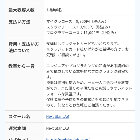
最大収容人数
1授業6名
支払い方法
マイクラコース：9,900円（税込み）
スクラッチコース：9,900円（税込み）
プログラマーコース：11,000円（税込み）
費用・支払い方
受講料はクレジットカード払いとなります。
※クレジットカード払い以外がご希望の方は、お
法について
気軽にご相談ください。
教室から一言
エンジニアやプログラミングの知識がある講師の
みで構成している本格的なプログラミング教室で
す。
授業は個別対応のため、一人一人に合わせた教育
ができ、また周りの子供たちとも話しやすいアット
フォームな教室です。
保護者様や子供たちの依頼にも柔軟に対応できる
ので、何なりとお気軽にご相談ください。
スクール名
Next Star LAB
運営本部
Next Star LAB
https://nextstar-lab.com/