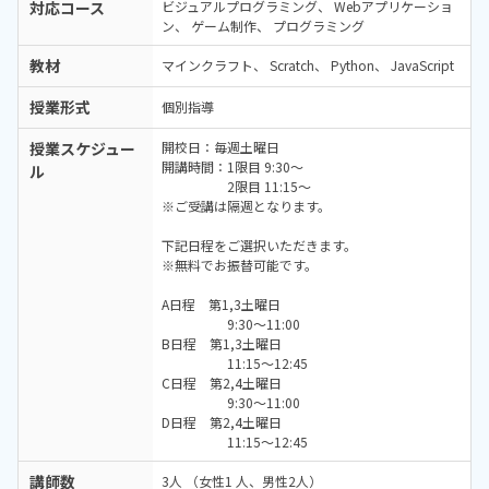
対応コース
ビジュアルプログラミング
Webアプリケーショ
ン
ゲーム制作
プログラミング
教材
マインクラフト
Scratch
Python
JavaScript
授業形式
個別指導
授業スケジュー
開校日：毎週土曜日
開講時間：1限目 9:30～
ル
2限目 11:15～
※ご受講は隔週となります。
下記日程をご選択いただきます。
※無料でお振替可能です。
A日程 第1,3土曜日
9:30～11:00
B日程 第1,3土曜日
11:15～12:45
C日程 第2,4土曜日
9:30～11:00
D日程 第2,4土曜日
11:15～12:45
講師数
3人 （女性1 人、男性2人）