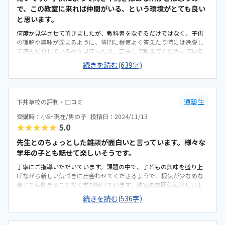
で、この教室に来れば仲間がいる、という環境がとても良い
と思います。
何度か見学させて頂きましたが、教科書をなぞるだけではなく、子供
の理解や興味が深まるように、質問に根気よく答えたり時には逸脱し
て遊んだりしているのを見守ったり、工夫して教えてくださっている
様子が伺えました。大好きなマイクラでモチベーションは高く始めた
続きを読む(639字)
ものの、段々トーンダウンしてしまったのは残念でした。苦労した割
には、プログラミングなしでブロックを置いた方が早いのに、みたい
な気持ちがあるのではと想像します。初級なので致し方なしかもです
が・・・自転車で通える場所にあり、経路も住宅地を抜けて来られま
通塾生
下井草校の評判・口コミ
すので安全面も問題ありません。駅・バス停からも近いので何かあれ
ば公共交通を使える安心感もあります。駐輪スペースがもう少しある
受講時：小5~現在/男の子
投稿日：2024/11/13
と助かりますが、今のところ問題ございません。建物はかなり古い印
★★★★★
5.0
象ですが、教室内は清潔ですし雰囲気は大変良いと思います。教室で
の過ごし方も、良い意味で緩く他の人の画面を覗き込みに行って、そ
先生とのちょっとした雑談が面白いと言っています。様々な
んなの作れるのかと刺激を受けたり遊んだりしながら課題もこなして
学年の子とも話せて楽しいそうです。
いました。毎月２回だけ通う分としては割高感は感じてしまいます。
丁寧にご指導いただいています。課題の中で、子どもの興味を盛り上
マイクラコースなので、教室でしかプログラミングができませんし、
げながら新しい気づきに出会わせてくださるようで、根気が少なめな
家でもある程度できれば良いのですが。先生がその場で質問に答えて
息子でも飽きることなく学び続けています。教室の雰囲気も楽しいよ
くれること、同じプログラミングに取り組む子供たちが隣にいるこ
うで、本人は習い事というより居心地の良いサークルのような感覚で
と、その環境が他では代えがたいと思っています。先生の人数が不足
続きを読む(536字)
もあるようです。可能な限り末永く通わせたいと考えています。テキス
しているのか、質問したい事があったのに時間が来て聞けないまま帰
トは明快なビジュアルです。見やすくわかりやすいです。パソコンは貸
ってしまった他の生徒さんを見かけました。
し出してくださるので、テキストとボールペンのみ持参しています。