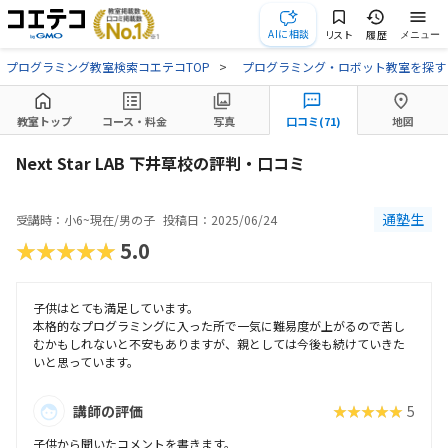
AIに相談
リスト
履歴
メニュー
プログラミング教室検索コエテコTOP
プログラミング・ロボット教室を探す
教室トップ
コース・料金
写真
口コミ(71)
地図
Next Star LAB 下井草校の評判・口コミ
通塾生
受講時：小6~現在/男の子
投稿日：2025/06/24
★★★★★
5.0
子供はとても満足しています。
本格的なプログラミングに入った所で一気に難易度が上がるので苦し
むかもしれないと不安もありますが、親としては今後も続けていきた
いと思っています。
講師の評価
★★★★★
5
子供から聞いたコメントを書きます。