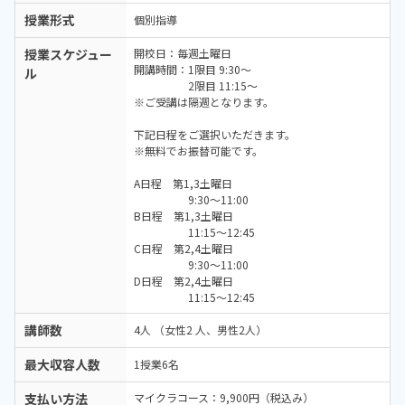
授業形式
個別指導
授業スケジュー
開校日：毎週土曜日
開講時間：1限目 9:30～
ル
2限目 11:15～
※ご受講は隔週となります。
下記日程をご選択いただきます。
※無料でお振替可能です。
A日程 第1,3土曜日
9:30～11:00
B日程 第1,3土曜日
11:15～12:45
C日程 第2,4土曜日
9:30～11:00
D日程 第2,4土曜日
11:15～12:45
講師数
4人 （女性2 人、男性2人）
最大収容人数
1授業6名
支払い方法
マイクラコース：9,900円（税込み）