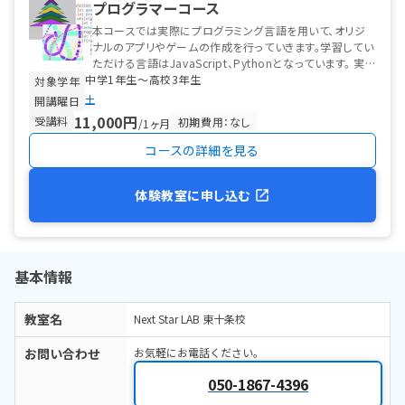
プログラマーコース
本コースでは実際にプログラミング言語を用いて、オリジ
ナルのアプリやゲームの作成を行っていきます。学習してい
ただける言語はJavaScript、Pythonとなっています。 実
中学1年生〜高校3年生
際に社会で活躍して...
対象学年
土
開講曜日
11,000円
受講料
初期費用：なし
/1ヶ月
コースの詳細を見る
体験教室に申し込む
基本情報
教室名
Next Star LAB 東十条校
お問い合わせ
お気軽にお電話ください。
050-1867-4396