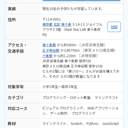
実績
現在18名の子供たちが学習しています。
住所
〒114-0001
東京都
北区
東十条
3-14-13 ジョイフル
地図
プラザ3 3階 （Next Star LAB 東十条校
内）
アクセス・
（JR京浜東北線）
東十条駅
から約580m
（東京メトロ南北線）
王子神谷駅
から約790m
交通手段
（JR埼京線）
十条駅
から約1,230m
JR京浜東北線 東十条駅 徒歩5分
東京メトロ南北線 王子神谷駅 徒歩10分
ビルの1階には「鶏ジロー」さんがお店を構えてお
り、そのビ ルの3階が教室となります
対象学年
小学2年生～高校3年生
カテゴリ
プログラミング・ロボット教室
マインクラフト
対応コース
ビジュアルプログラミング
Webアプリケーショ
ン
ゲーム制作
プログラミング
教材
マインクラフト
Scratch
Python
JavaScript