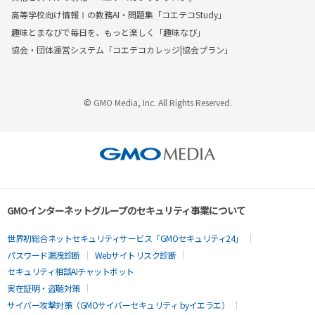
高等学校向け情報Ⅰの教務AI・問題集「コエテコStudy」
趣味とまなびで毎日を、もっと楽しく「趣味なび」
協会・団体運営システム「コエテコカレッジ|協会プラン」
© GMO Media, Inc. All Rights Reserved.
GMOインターネットグループのセキュリティ事業について
世界初総合ネットセキュリティサービス「GMOセキュリティ24」
パスワード漏洩診断
Webサイトリスク診断
セキュリティ相談AIチャットボット
実在証明・盗聴対策
サイバー攻撃対策（GMOサイバーセキュリティ byイエラエ）