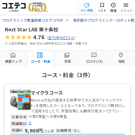
AIに相談
リスト
履歴
メニュー
プログラミング教室検索コエテコTOP
東京都のプログラミング・ロボット教
Next Star LAB 東十条校
★★★★★
4.76
（
全71件の口コミ
）
※ 上記の評価は、Next Star LAB全体の口コミ点数・件数です
教室トップ
コース・料金
写真
口コミ(71)
地図
コース・料金（3件）
マイクラコース
Microsoft社が運営する世界中で大人気の「マインクラフ
ト」を使用したコースとなっており、プログラミング教材とし
て活用することで、学習効果にも期待が高まってきていま
小学2年生〜小学6年生
す。
対象学年
土
開講曜日
9,900円
受講料
初期費用：なし
/1ヶ月