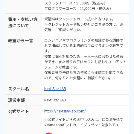
スクラッチコース：9,900円（税込み）
プログラマーコース：11,000円（税込み）
費用・支払い方
受講料はクレジットカード払いとなります。
※クレジットカード払い以外がご希望の方は、お
法について
気軽にご相談ください。
教室から一言
エンジニアやプログラミングの知識がある講師の
みで構成している本格的なプログラミング教室で
す。
授業は個別対応のため、一人一人に合わせた教育
ができ、また周りの子供たちとも話しやすいアット
フォームな教室です。
保護者様や子供たちの依頼にも柔軟に対応できる
ので、何なりとお気軽にご相談ください。
スクール名
Next Star LAB
運営本部
Next Star LAB
公式サイト
https://nextstar-lab.com/
※公式サイトからのお申し込みは、口コミ投稿で
のAmazonギフトカードプレゼント対象外です