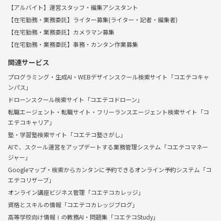
【アルバイト】運営スタッフ・編集アシスタント
【在宅勤務・業務委託】ライター募集(ライター・記者・編集者)
【在宅勤務・業務委託】カメラマン募集
【在宅勤務・業務委託】事務・カンタン作業募集
関連サービス
プログラミング・生成AI・WEBデザインスクール検索サイト「コエテコキャ
ンパス」
ドローンスクール検索サイト「コエテコドローン」
転職エージェント・転職サイト・フリーランスエージェント検索サイト「コ
エテコキャリア」
塾・学習塾検索サイト「コエテコ塾さがし」
AIで、スクール運営をアップデートする業務管理システム「コエテコマネー
ジャー」
Googleマップ・検索からカンタンに予約できるオンライン予約システム「コ
エテコリザーブ」
オンライン講座ビジネス管理「コエテコカレッジ」
資格とスキルの情報「コエテコカレッジブログ」
高等学校向け情報Ⅰの教務AI・問題集「コエテコStudy」