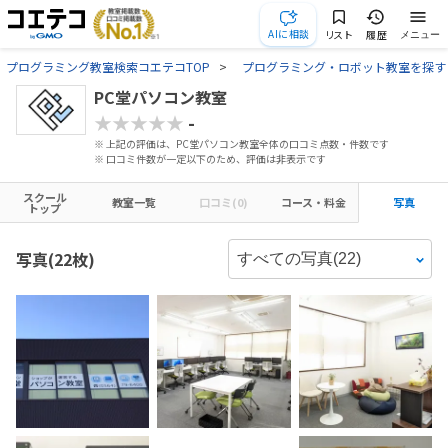
AIに相談
リスト
履歴
メニュー
プログラミング教室検索コエテコTOP
プログラミング・ロボット教室を探す
PC堂パソコン教室
★★★★★
-
※ 上記の評価は、PC堂パソコン教室全体の口コミ点数・件数です
※ 口コミ件数が一定以下のため、評価は非表示です
スクール
教室一覧
口コミ(0)
コース・料金
写真
トップ
写真(22枚)