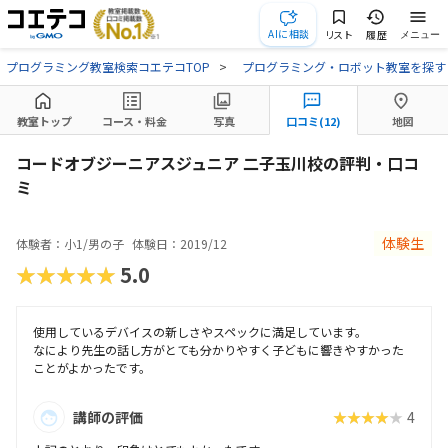
AIに相談
リスト
履歴
メニュー
プログラミング教室検索コエテコTOP
プログラミング・ロボット教室を探す
教室トップ
コース・料金
写真
口コミ(12)
地図
コードオブジーニアスジュニア 二子玉川校の評判・口コ
ミ
体験生
体験者：小1/男の子
体験日：2019/12
★★★★★
5.0
使用しているデバイスの新しさやスペックに満足しています。
なにより先生の話し方がとても分かりやすく子どもに響きやすかった
ことがよかったです。
講師の評価
★★★★★
4