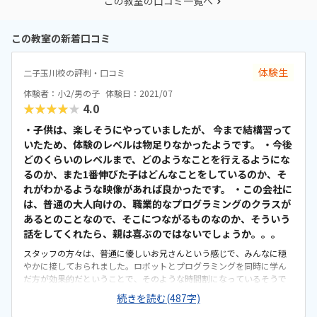
この教室の口コミ一覧へ
この教室の新着口コミ
体験生
二子玉川校の評判・口コミ
体験者：小2/男の子
体験日：2021/07
★★★★★
4.0
・子供は、楽しそうにやっていましたが、 今まで結構習って
いたため、体験のレベルは物足りなかったようです。 ・今後
どのくらいのレベルまで、どのようなことを行えるようにな
るのか、また1番伸びた子はどんなことをしているのか、そ
れがわかるような映像があれば良かったです。 ・この会社に
は、普通の大人向けの、職業的なプログラミングのクラスが
あるとのことなので、そこにつながるものなのか、そういう
話をしてくれたら、親は喜ぶのではないでしょうか。。。
スタッフの方々は、普通に優しいお兄さんという感じで、みんなに穏
やかに接しておられました。ロボットとプログラミングを同時に学ん
だ方が効果的だということで、そのような時間割になっているそうで
す。その点がいいかなと思いました。体験は簡単すぎたので、内容が
続きを読む(487字)
わかりません。個別ではないようで、休んだ場合の振替は、他校に行
くようになるとのことでしたが、各校でカリキュラムの進行は同じよ