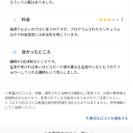
ろういう心配はありました。
料金
★★★★★
3
毎週でもよいのではと思うのですが、プログラムされたカリキュラム
なので料金設定には妥当性を感じています。
良かったところ
講師が2名体制なところです。
生徒が多ければ多いほどスピード感の異なる生徒がいるともうのでフ
ォローしてくれる講師もいて安心しました。
※ 教室の口コミは、体験・通学された当時の主観的なご意見です。内容や費用等は
投稿時点のものとなり、変更されている可能性がありますのでご注意ください。
※ コエテコの口コミは教室の絶対的評価を決めるものではありません。参考情報と
してご活用ください。
不適切な口コミを報告する