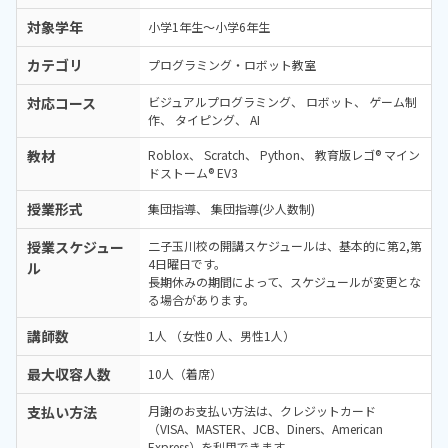
対象学年
小学1年生～小学6年生
カテゴリ
プログラミング・ロボット教室
対応コース
ビジュアルプログラミング
ロボット
ゲーム制
作
タイピング
AI
教材
Roblox
Scratch
Python
教育版レゴ® マイン
ドストーム® EV3
授業形式
集団指導
集団指導(少人数制)
授業スケジュー
二子玉川校の開講スケジュールは、基本的に第2,第
4日曜日です。
ル
長期休みの期間によって、スケジュールが変更とな
る場合があります。
講師数
1人 （女性0 人、男性1人）
最大収容人数
10人（着席）
支払い方法
月謝のお支払い方法は、クレジットカード
（VISA、MASTER、JCB、Diners、American
Express）を利用できます。