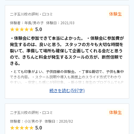
うです。駅から3分ほど。道一本で分かりやすいです。下に駐輪場場は
あります。道路はやや狭いので、車で待つのは難しいと思います。すぐ
体験生
二子玉川校の評判・口コミ
近くのコンビニに駐車場はあります。手狭で、窓の配置のせいで少し
暗い感じですが、普段は子供対象のイングリッシュ教室をしていると
体験者：年長/男の子
体験日：2021/03
ころなので、子供向けのコージーな感じはあります。以前に違うプロ
★★★★★
5.0
グラミング教室に通っていましたが、そこと比較すると料金設定は普
通か少し割高な感じだとは思います。毎回最初はテックタイム（自分
・体験会に参加できて本当によかった。 ・体験会に参加費が
の考えを述べる場？）があり、その後にプログラミングとロボットの
発生するのは、良いと思う。 スタッフの方々も大切な時間を
時間になること。考えを述べる時間があるならいいと思います。みん
裂いて、準備して場所も確保して企画してくれる会だと思う
なで同じことをする感じが気になりました。
ので、きちんと料金が発生するスクールの方が、断然信頼で
きる。
・とても印象がよい、子供目線の体験会。・丁寧&親切で、子供も集中
できる内容。・スクール説明や導入も画面上のスライド方式でわかり
やすい。・安定した感じが好印象。・新小学１年生のプログラムでもP
Cを使う点がとてもよい。・他社さんのブログラミング教室は、もっと
続きを読む(597字)
幼児向けだったりPadだった。・早くからPCに慣れることができ
る。・レゴマインドストームを小学一年より扱える点が本格的。・ス
クラッチ、レゴマインドストーム、両方学べる点。・自宅からも駅か
らもとても近い。・ビルの場所もわかりやすく、子供一人でも通えそ
体験生
二子玉川校の評判・口コミ
うで安心。（看板が無いのが残念→兼用会場なので仕方ないです
が、、）・普段は英語スクールの会場で、英語スクールで使用してい
体験者：小3/男の子
体験日：2020/02
ない日曜日だけを兼用している点が、とても無駄がなく好印象。・カ
★★★★★
5.0
タチだけの立派な会場ではなく、有効利用している分、スクールの内