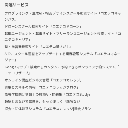
関連サービス
プログラミング・生成AI・WEBデザインスクール検索サイト「コエテコキャ
ンパス」
ドローンスクール検索サイト「コエテコドローン」
転職エージェント・転職サイト・フリーランスエージェント検索サイト「コ
エテコキャリア」
塾・学習塾検索サイト「コエテコ塾さがし」
AIで、スクール運営をアップデートする業務管理システム「コエテコマネー
ジャー」
Googleマップ・検索からカンタンに予約できるオンライン予約システム「コ
エテコリザーブ」
オンライン講座ビジネス管理「コエテコカレッジ」
資格とスキルの情報「コエテコカレッジブログ」
高等学校向け情報Ⅰの教務AI・問題集「コエテコStudy」
趣味とまなびで毎日を、もっと楽しく「趣味なび」
協会・団体運営システム「コエテコカレッジ|協会プラン」