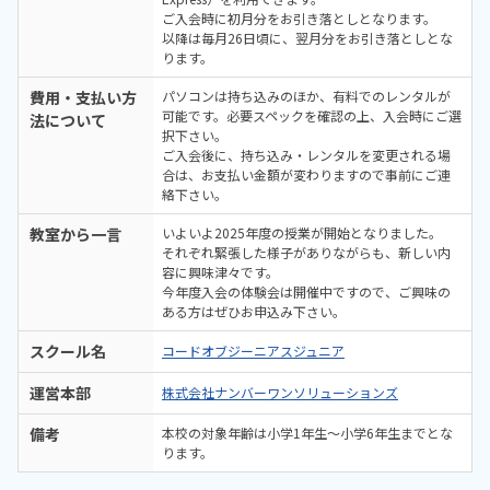
ご入会時に初月分をお引き落としとなります。
以降は毎月26日頃に、翌月分をお引き落としとな
ります。
費用・支払い方
パソコンは持ち込みのほか、有料でのレンタルが
可能です。必要スペックを確認の上、入会時にご選
法について
択下さい。
ご入会後に、持ち込み・レンタルを変更される場
合は、お支払い金額が変わりますので事前にご連
絡下さい。
教室から一言
いよいよ2025年度の授業が開始となりました。
それぞれ緊張した様子がありながらも、新しい内
容に興味津々です。
今年度入会の体験会は開催中ですので、ご興味の
ある方はぜひお申込み下さい。
スクール名
コードオブジーニアスジュニア
運営本部
株式会社ナンバーワンソリューションズ
備考
本校の対象年齢は小学1年生～小学6年生までとな
ります。