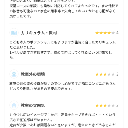
上記のとおり、印象はとてもよかったです。
受講コースの相談にも柔軟に対応してくれてよかったです。また他校で
の振替も可能なので家庭の用事等で欠席しておいてかれる心配がなく
良かったです。
カリキュラム・教材
★★★★★
4
こども本人のポテンシャルにもよりますが生徒に合ったカリキュラム
だと思いました。
レベルが高すぎず低すぎず、褒めて伸ばしてくれるという印象でし
た。
教室外の環境
★★★★★
3
教室の前の道の歩道が狭いので少し心配ですが隣にコンビニがあり人
どおりや明るさがあるので安心できます。
教室の雰囲気
★★★★★
3
もう少し広いイメージでしたが、定員をキープできれば・・・という
広さで圧迫感は否めません。
定員が少数であれば問題ないと思いますが、増えたときどうなるんだ