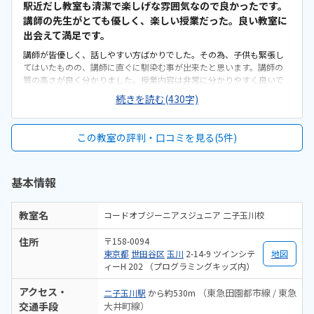
容や先生方の質に期待ができる。・PCの貸し出しもあり、安心。・他
駅近だし教室も清潔で楽しげな雰囲気なので良かったです。
社さんと比べても、このような妥当な価格帯。・キャンペーンで入会
講師の先生がとても優しく、楽しい授業だった。良い教室に
費も無料は嬉しい。・他社さんは、レゴ教材一式を購入しないといけ
出会えて満足です。
なかったりで、（その後買い替えも必須）それを思うと良心的。・子
講師が皆優しく、話しやすい方ばかりでした。その為、子供も緊張し
供の食いつきと夢中度が凄まじい。・小学生だからとPadにせずに、い
てはいたものの、講師に直ぐに馴染む事が出来たと思います。講師の
きなりPCを触らせてくれる点（本人もとても新鮮だった模様）・近く
質の高さが良く分かりました。授業内容は非常に分かりやすく良いで
のスクールに振替ができる。・何より、子供が早く通いたいと言って
す。子供が混乱しても、分かりやすく何度も根気よく説明してくれま
いる。
続きを読む(430字)
した。カリキュラムも子供に合わせた、適切な速度だと思います。駅
近で便利です。（雨なら電車で通うつもりです。）歩いても15分で通
い易いです。キックボードを置く場所もあり良かったです。生徒たちは
この教室の評判・口コミを見る(5件)
皆意欲的に取り組んでおり、良い雰囲気でした。教室も清潔だし整理
整頓されていて良いと思いました。やや、高めだと思いますが、プロ
グラミングの習い事としては平均的な料金設定なのかな、と思いま
基本情報
す。月2回なので無理なく通えます。我が子は学習障害と自閉症です
が、講師にその旨をお話したところ、やや戸惑いながらも、授業中は
十分に配慮します、と話してくださり、安心しています。子供が体験
教室名
コードオブジーニアスジュニア 二子玉川校
中、とても嬉しそうに学んでいたのが印象に残りました。
住所
〒158-0094
東京都
世田谷区
玉川
2-14-9 ツインシテ
地図
ィーH 202 （プログラミングキッズ内）
アクセス・
（東急田園都市線 / 東急
二子玉川駅
から約530m
交通手段
大井町線）