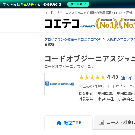
無料診断
コードオブジーニアスジュニア 白鷺校の詳細情報・口コミ・評判
プログラミング教室検索コエテコTOP
大阪府のプログラ
白鷺校
コードオブジーニアスジュニ
コードオブジーニアスジュニア
★★★★★
4.42
（
全12件
※ 上記の評価は、コードオブジーニ
授業形式：
集団指導
集団指導(
対象学年： 小学1年生～小学6年生
コース・料金(2
教室TOP