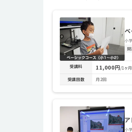
ベ
小
開
受講料
11,000円
/1ヶ
受講回数
月2回
ア
小