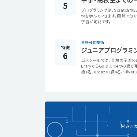
5
プログラミングは、Scratch
tyを学んでいきます。図解で分
学習が可能です。
習得可能技術
特徴
ジュニアプログラミ
6
当スクールでは、普段の学習の成
EntryからGoldまで4つの
級1名、Bronze3級4名、Silv
皆さま