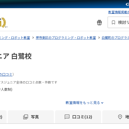
教室情報掲載の
検討
ミング・ロボット教室
堺市東区のプログラミング・ロボット教室
白鷺町のプログラ
ア 白鷺校
の口コミ
）
アスジュニア全体の口コミ点数・件数です
少人数制)
教室情報をもっと見る
)
写真
口コミ(12)