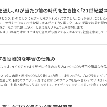
通し、AIが当たり前の時代を生き抜く「21世紀型
題となり、身のまわりにも次々と取り入れられてきました。これからは、こうし
ジー時代を生き抜く21世紀型スキルが不可欠。当スクールの授業では最新鋭
が「社会で活躍したい！」と思えるカリキュラムを展開します。
キルは、ITの専門家だけではなく全員が必要とするスキルです。社会を意識して
する段階的な学習の仕組み
ースでは、まずビジュアルや動きに特徴のあるブロックなどの使用や簡単な作品
ースでは、角度や座標などのより難しい内容に挑戦しながら、プログラミングで「
を通して、目的のプログラムを作るにはどのブロックを組み合わせていけばいい
は、自由制作と発表のくり返しを通して、アイデアをカタチにする力を育てていき
一貫したプログラミング教育が可能