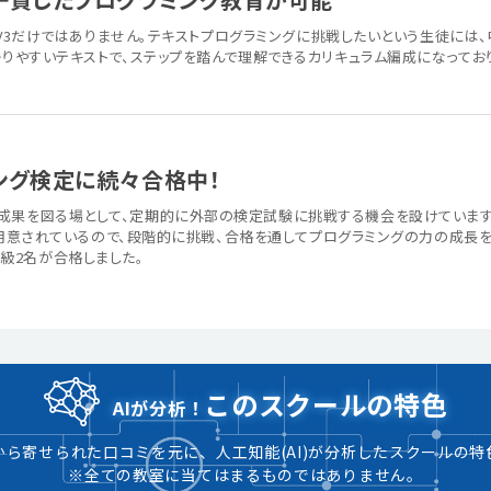
やEV3だけではありません。テキストプログラミングに挑戦したいという生徒には、中高
かりやすいテキストで、ステップを踏んで理解できるカリキュラム編成になって
ング検定に続々合格中！
果を図る場として、定期的に外部の検定試験に挑戦する機会を設けています。S
級が用意されているので、段階的に挑戦、合格を通してプログラミングの力の成長を実感
er2級2名が合格しました。
このスクールの特色
AIが分析！
から寄せられた口コミを元に、人工知能(AI)が分析したスクールの特
※全ての教室に当てはまるものではありません。