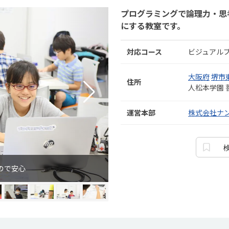
プログラミングで論理力・思
にする教室です。
対応コース
ビジュアル
大阪府
堺市
住所
人松本学園
運営本部
株式会社ナ
ので安心