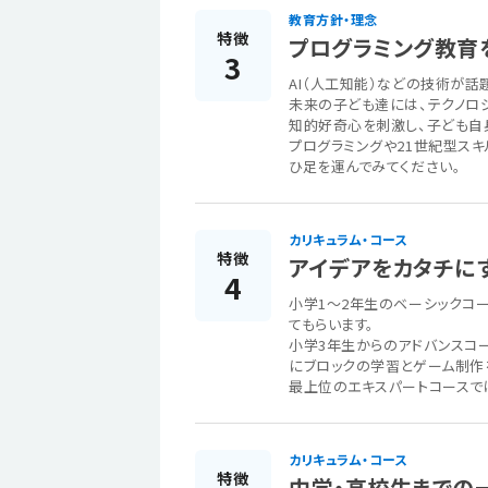
教育方針・理念
特徴
プログラミング教育を
3
AI（人工知能）などの技術が話
未来の子ども達には、テクノロ
知的好奇心を刺激し、子ども自身
プログラミングや21世紀型ス
ひ足を運んでみてください。
カリキュラム・コース
特徴
アイデアをカタチに
4
小学1～2年生のベーシックコ
てもらいます。
小学3年生からのアドバンスコ
にブロックの学習とゲーム制作
最上位のエキスパートコースで
カリキュラム・コース
特徴
中学・高校生までの