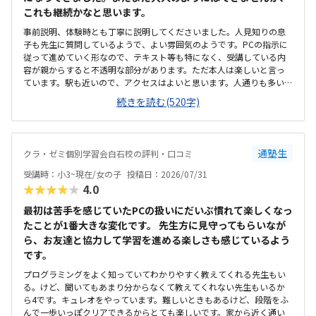
これも継続かなと思います。
事前説明、体験時とも丁寧に説明してくださいました。人見知りの息
子も先生に質問しているようで、よい雰囲気のようです。PCの指示に
従って進めていく形なので、テキスト等も特になく、受講している内
容が親からすると不透明な部分があります。ただ本人は楽しいと言っ
ています。駅も近いので、アクセスはよいと思います。人通りも多いの
で、一人で通わせてもそんなに問題ないかと思います。ただビルが少
続きを読む(520字)
し古いので、子供からすると怖いかもしれません。高校受験を主とす
る塾なので、小2の息子からすると静かかなと思います。ただそのぶん
騒がずいるようなので、雰囲気は悪くないと思います。プログラミン
グで一万円は安いと思います。ただ習得できる内容次第かと思うの
通塾生
クラ・ゼミ個別学習会白石校の評判・口コミ
で、これから様子を見たいと思います。体験のとき、PCの不具合でス
タートが遅くなり、所定の時間よりも受講時間が短くなってしまった
受講時：小3~現在/女の子
投稿日：2026/07/31
ことがありました。その際お電話いただき、少し延長してもいいです
★★★★★
4.0
かとご相談いただきました。時間がきたら終わり、とせずにご対応い
ただけたのでうれしかったです。今のところ特にありませんが、授業
最初は苦手を感じていたPCの扱いにだいぶ慣れて楽しくなっ
内容が不透明なので習熟度がわからないところでしょうか。ただ本人
たことが1番大きな変化です。 先生方に見守ってもらいなが
は楽しそうに通っています。特にありません。
ら、お友達と協力して学習を進める楽しさも感じているよう
です。
プログラミングをよく知っていてわかりやすく教えてくれる先生もい
る。けど、聞いてもあまり分からなくて教えてくれない先生もいるか
ら4です。キュレオをやっています。難しいときもあるけど、段階をふ
んで一歩いっぽクリアできるからとても楽しいです。家から近く通い