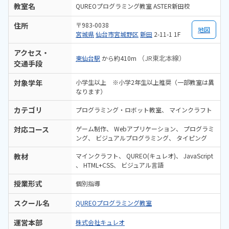
教室名
QUREOプログラミング教室 ASTER新田校
住所
〒983-0038
地図
宮城県
仙台市宮城野区
新田
2-11-1 1F
アクセス・
（JR東北本線）
東仙台駅
から約410m
交通手段
対象学年
小学生以上 ※小学2年生以上推奨（一部教室は異
なります）
カテゴリ
プログラミング・ロボット教室
マインクラフト
対応コース
ゲーム制作
Webアプリケーション
プログラミ
ング
ビジュアルプログラミング
タイピング
教材
マインクラフト
QUREO(キュレオ)
JavaScript
HTML+CSS
ビジュアル言語
授業形式
個別指導
スクール名
QUREOプログラミング教室
運営本部
株式会社キュレオ