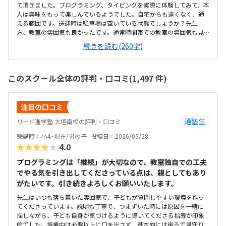
て頂きました。プログラミング、タイピングを実際に体験してみて、本
人は興味をもって楽しんでいるようでした。自宅からも遠くなく、通
える範囲です。送迎時は駐車場は空いている状態でしょうか？先生
方、教室の雰囲気も良かったです。通常時間帯での教室の雰囲気も見
てみたいです。妥当な価格だと思います。料金設定についても、先生方
続きを読む(260字)
に詳しく教えて頂き分かりやすかったです。一人一人に合わせて進め
て行ってくれるゲーム感覚で楽しんで取り組めそうPC体験時、本人が
楽しかったようです。
このスクール全体の評判・口コミ(1,497 件)
注目の口コミ
通塾生
リード進学塾 大垣南校の評判・口コミ
受講時：小4~現在/男の子
投稿日：2026/05/28
★★★★★
4.0
プログラミングは「継続」が大切なので、教室独自での工夫
でやる気を引き出してくださっている点は、親としてもあり
がたいです。引き続きよろしくお願いいたします。
先生はいつも落ち着いた雰囲気で、子どもが質問しやすい環境を作っ
てくださっています。説明も丁寧で、つまずいた時には原因を一緒に
探しながら、子ども自身が気づけるように導いてくださる指導が印象
的でした。授業中は必要以上に口を出さず、基本的には後ろで見守り