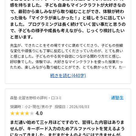
感を持ちました。 子ども自身もマインクラフトが大好きなの
で、最初から楽しみながら取り組むことができ、体験が終わ
った後も「マイクラが楽しかった！」と嬉しそうに話してい
ました。 プログラミングは長く続けていく習い事だと思うの
で、子どもの様子や成長も考えながら、じっくり検討したい
と思います。
先生が、できたことをその場ですぐに褒めてくださり、子どもの些細
な変化や頑張りにも丁寧に反応してくださっていたのが、とても良い
と感じました。子どものやる気や自信につながる関わり方だと感じ、
好印象でした。体験では、大好きなマインクラフトを使った授業だっ
たため、楽しみながら取り組むことができ、とても良かったです。た
だ、今後もずっとマインクラフトを使った内容ではないと伺ったの
続きを読む(440字)
で、その後も興味を持って取り組めるかどうかは少し気になる点でし
た。教室は自宅から15分ほどの距離にあり、通いやすいと感じまし
た。また、駐車場もあるため、送り迎えもしやすく、安心して通わせ
られる環境だと思いました。教室は一人ひとりの席が完全に仕切られ
通塾生
森塾 北習志野校の評判・口コミ
ているわけではありませんが、壁などで視線が分散しにくい工夫がさ
れており、集中しやすい雰囲気だと感じました。月4回（1回50分）で
受講時：小2~現在/男の子
投稿日：2026/08/03
約12,000円という料金は、我が家にとってはやや高く感じますが、プ
★★★★★
4.0
ログラミング教室の相場を考えると、妥当な金額なのかなと思いまし
た。
まだ通い始めて三ヶ月ほどですので、習得した内容はありま
せんが、キーボード入力のためアルファベットを覚えるよう
になってきました。まだまだ大人のようにはできませんが、