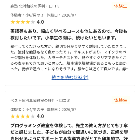
ないので勉強に集中できそうな環境だと思いました。月額は習い事の
いのかもしれませんが、教室独自で小学生向けの出席カード制度があ
体験生
森塾 北浦和校の評判・口コミ
中では高めかなと思います。ただ、パソコンとその中にある教材を使
ります。レッスンに参加するたびにスタンプが貯まり、一定数集まる
用するため、高くなってしまうのは仕方ないかなとも思います。マイ
体験者：小6/男の子
体験日：2026/07
と景品と交換できる仕組みになっているため、子どもも毎回楽しみに
クラが使われているということで子どもが興味を持っていました。遊
★★★★★
4.0
しています。特に大きく気になる点はありません。通い始めてから困
び感覚で学んでいけるのは良いと思います。
ったこともなく、安心して続けられています。上記でお話したとお
英語等もあり、幅広く学べるコースも他にあるので、今後も
り、教室の雰囲気や指導の進め方、独自の取り組みなど、総合的に満
検討したいです。小学生の間は、続けたいと思います。
足しています。子どもが楽しく通えており、成長を実感できる点が何
よりありがたいです。今後もこのまま安心して続けられればと思って
受付してくださった方が、親切で分かりやすく説明していただきまし
います。
た。強引な勧誘もなく良かったです。テキストがあり、マイクラのペ
ージ部分を体験した。カラーテキストで、見やすくクリアできたとこ
ろの表示もできて良いと思った。駐車場や駐輪場があるともっと良か
った。徒歩で通うことになりそうです。駅からは近くて良いです。雰囲
気も良く、清潔感もあった。部屋が区切られていて、個人スペースも
続きを読む(293字)
確保されていて良かった。基本料金以外に、追加料金があまり無さそ
うで良かった。できれば、毎月1万以内で通いたいです。子供に熱心に
話しかけてくださったり、褒めてくださって、子供が頑張ろうという
気持ちになれて良かった。
体験生
ベスト個別真岡教室の評判・口コミ
体験者：小4/男の子
体験日：2026/07
★★★★★
4.0
プログラミング教室を体験して、先生の教え方がとても丁寧
だと感じました。子どもが自分で間違いに気づき、正解を導
き出せるようにサポートする指導方法がとても印象的で、好