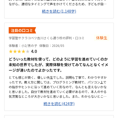
ながら、適切なタイミングで声をかけてくださるため、子どもが自分
のペースで安心して取り組めています。カリキュラムの細かな内容ま
続きを読む(1,148字)
ではまだ把握しきれていませんが、教室独自の進捗シートがとても分
かりやすく作られており、「今日はどこまで進んだか」が一目で確認
できる仕組みになっています。子ども自身も「今日はここまで進んだ
よ」と嬉しそうに教えてくれるので、学習の見える化がしっかりでき
注目の口コミ
ていると感じます。さらに、各ステップの先には「このあたりでどの
検定レベルを目指せるか」といった目安も書かれており、今どの段階
体験生
学習塾サクラコベツ吉川さくら通り校の評判・口コミ
にいて、どこに向かっているのかが親にも分かりやすく示されていま
体験者：小2/男の子
体験日：2026/05
す。プログラミングは進度や理解度が見えにくいイメージがありまし
★★★★★
4.0
たが、このシートのおかげで成長の道筋が具体的にイメージでき、安
心して通わせることができています。教室までは車で10分ほどかかる
どういった教材を使って、どのように学習を進めていくのか
ため、通いやすさとしては「普通」という評価にさせていただきま
未知の世界でしたが、実際体験を受けてみてなんとなくイメ
す。周辺は大通りで交通量が多く、路上での一時的な乗り降りが難し
ージが湧いたのでよかったです。
いため、毎回専用駐車場に入れる必要があります。少し手間には感じ
ますが、安全面を考えると仕方がない部分でもあり、安心して送り迎
とても感じが良く、優しい先生でした。説明も丁寧で、わかりやすか
えができる環境だと思っています。教室内は全体的にきれいに整って
ったです。教え方に関しては、プログラミング教材で、パソコン上で
おり、落ち着いた雰囲気で学べる環境だと感じました。設備もきちん
の指示やヒントに沿って進めていく形なので、なんとも言えないかな
と手入れされていて、パソコンや机まわりも清潔に保たれているた
と思いました。自分で教材を進めていく必要があるので、本人のやる
め、子どもが安心して集中できる空間になっています。初めてのプロ
気次第なところが大きいかなと思いました。また、わからないところ
グラミング学習でも不安なく取り組める環境が整っている点は、とて
をわからないまま適当に進めず、きちんと質問し、確認しながらでき
続きを読む(424字)
も良い印象でした。教室の割引制度があることで助かってはいます
るかどうかが懸念点です。家から近く、徒歩で子ども1人でも通わせる
が、正規料金だけを見るとやはり高いと感じています。今は割引があ
ことができそうなので、そこは魅力的だなと思いました。こじんまり
るから続けられていますが、もしこの制度がなくなってしまったらど
とした教室ですが、机や椅子は綺麗でした。余計なものが置かれてい
うしようかと考えてしまうこともあります。キュレオとは直接関係な