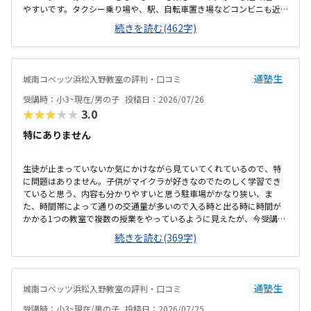
やすいです。タクシー乗り場や、駅、自転車置き場などコンビニも近
くにあるのでとても便利です。部屋はスッキリしていてきれいで勉強
続きを読む(462字)
しやすいです。前に仕切りもあるから集中できる。温度も聞いて調整
してくれるから、過ごしやすいです。教えてもらう時とそうでない時
がある様子なので、あまり教えてもらわない場合には料金的には高い
と感じます。先生方がやさしくて和やかな雰囲気の中、お友達とも教
通塾生
城南コベッツ浜松入野教室の評判・口コミ
え合ったりしながらマイペースに学習できるので、喜んで通っていま
す。トイレが教室から見えない離れた場所にあり、クラゼミやビル関
受講時：小3~現在/男の子
投稿日：2026/07/26
係以外の方も(屋外からも自由に入れる)使えるので、ひとりでトイレに
★★★★★
3.0
行かせるのがかなり心配です。学校と違って急かされることなくじっ
くり考えながら学習できるのが嬉しいと言っています。
特にありません
生徒が止まっていないか気にかけながら見ていてくれているので、特
に問題はありません。子供がマイクラが好きなのでたのしく学習でき
ていると思う、内容も分かりやすいと思う駐車場がかなり狭い、ま
た、時間帯によって通りの交通量が多いので入る時と出る時に時間が
かかる1つの教室で複数の授業をやっているように見えたが、今受講し
ているものは他のクラスとかぶっていないので気にはしていないこの
続きを読む(369字)
くらいの金額はかかるものだと思う、特に不満はないです。回数も週
一回で特に不満は無いです。静かな雰囲気で学習できるのはよい、先
生も生徒がつまづいていないか気にかけながらされているので問題な
いです部屋が1つしかなく、他の授業とかぶっていると声が聞こえて集
通塾生
城南コベッツ浜松入野教室の評判・口コミ
中できないなどの心配がある程度です特にありません
受講時：小3~現在/男の子
投稿日：2026/07/25