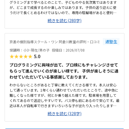
グラミングまで学べるとのことで、子どものやる気次第ではあります
が、どこまで成長するのか楽しみではあります。子供の送り迎えに使
うだけで長くとめるわけではないので、専用の駐輪場があると便利だ
なと思いました。教室は綺麗ですが、建物自体、廊下や階段などが煙
続きを読む(280字)
草臭くて、他のテナントも入っているので仕方がないのかも知れませ
んが、そこだけが気になりました。１時間やってもらえて、1か月一万
円前後なので、この内容なら高くはなく、続けられると思いました。
通塾生
京進の個別指導スクール・ワン 阿倉川教室の評判・口コミ
受講時：小3~現在/男の子
投稿日：2026/07/08
★★★★★
5.0
プログラミングに興味が出て、プロ検にもチャレンジさせて
もらって進んでいくのが楽しい様です。 子供が楽しそうに通
わせていただいている事感謝しております。
わからないところがあると丁寧に教えてくださる様です。本人は安心
して通っています。1年くらい通わせていただいたところで、途中急に
難しくなった様ですが、何とか乗り越えた様です。駐車場を用意して
くれてあるので送迎しやすいです。バス停も前にあるので安心です。最
近は本人が自転車で行きますいろいろな子が出たり入ったりします
が、塾長が大きな声で挨拶してくれるおかげかみんなきちんと挨拶を
続きを読む(328字)
して入ってきます安いとありがたいですが、現在でも満足です。もと
もと予算は考えてなかったのですが、思ったよりも高いなと思った気
がしますが、子供が楽しそうに通っているので頑張ります。わからな