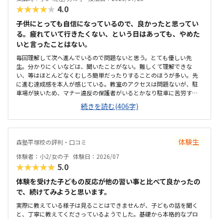
★★★★★
4.0
子供にとっても自信になっているので、良かったと思ってい
る。疲れていて行きたくない、という日はあっても、やめた
いと言ったことはない。
毎回理解して次へ進んでいるので問題ないと思う。とても優しい先
生。分かりにくいなどは、聞いたことがない。難しくて理解できな
い、等はほとんどなくむしろ簡単だったりすることのほうが多い。先
に進む達成感を本人が感じている。教室のアクセスは問題ないが、駐
車場が狭いため、マナー違反の保護者がいるとかなり駐車に苦労す
る。教室側でも対応に苦慮している。教室というより、保護者のマナ
続きを読む(406字)
ー問題。個人塾として問題ない。置いているおやつが駄菓子とかでな
く、良いオヤツのため、子どもたちはいつも嬉しそう。こういった些
細なことも、テンションを維持できる一つになる。プログラミングに
ついては、ロボットではないためロボット教室等に比べると安いが、
体験生
森塾平塚校の評判・口コミ
他とあまり比較していないため分からない。塾長がベテランでいらっ
しゃるので、保護者にとってもためになる話をしてくださる。非常に
体験者：小2/女の子
体験日：2026/07
頼りになり、細かく要望も対応してくれているので助かる。特に思い
★★★★★
5.0
当たらない。
体験を受けた子どもの反応が他の習い事と比べて良かったの
で、続けてみようと思います。
実際に教えている様子は見ることはできませんが、子どもの話を聞く
と、丁寧に教えてくださっているようでした。基礎から本格的なプロ