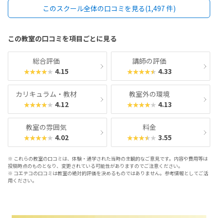
いところがあっても丁寧に指導してもらえる様です。楽しく通わせて
このスクール全体の口コミを見る(1,497 件)
もらってます。特に思い当たりません
この教室の口コミを項目ごとに見る
総合評価
講師の評価
4.15
4.33
★★★★★
★★★★★
カリキュラム・教材
教室外の環境
4.12
4.13
★★★★★
★★★★★
教室の雰囲気
料金
4.02
3.55
★★★★★
★★★★★
※ これらの教室の口コミは、体験・通学された当時の主観的なご意見です。内容や費用等は
投稿時点のものとなり、変更されている可能性がありますのでご注意ください。
※ コエテコの口コミは教室の絶対的評価を決めるものではありません。参考情報としてご活
用ください。