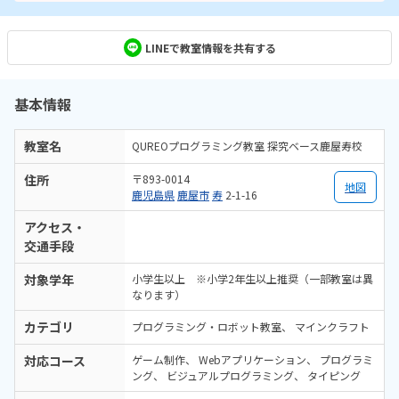
LINEで教室情報を共有する
基本情報
教室名
QUREOプログラミング教室 探究ベース鹿屋寿校
住所
〒893-0014
地図
鹿児島県
鹿屋市
寿
2-1-16
アクセス・
交通手段
対象学年
小学生以上 ※小学2年生以上推奨（一部教室は異
なります）
カテゴリ
プログラミング・ロボット教室
マインクラフト
対応コース
ゲーム制作
Webアプリケーション
プログラミ
ング
ビジュアルプログラミング
タイピング