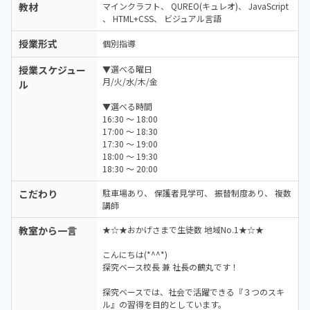
教材
マインクラフト
QUREO(キュレオ)
JavaScript
HTML+CSS
ビジュアル言語
授業形式
個別指導
授業スケジュー
▼選べる曜日
月/火/水/木/金
ル
▼選べる時間
16:30 ～ 18:00
17:00 ～ 18:30
17:30 ～ 19:00
18:00 ～ 19:30
18:30 ～ 20:00
こだわり
駐車場あり
保護者見学可
振替制度あり
複数
講師
教室から一言
★☆★おかげさまで生徒数 地域No.1★☆★
こんにちは(*^^*)
探究ベース校長 兼 社長の鶴丸です！
探究ベースでは、社会で活躍できる『３つのスキ
ル』の習得を目的としています。