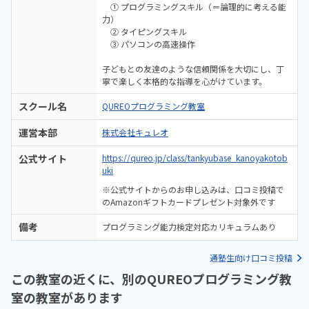
① プログラミングスキル（＝論理的に考える能
力）
② タイピングスキル
③ パソコンの高速操作
子どもとの友達のような信頼関係を大切にし、丁
寧で楽しく本格的な指導を心がけています。
スクール名
QUREOプログラミング教室
運営本部
株式会社キュレオ
公式サイト
https://qureo.jp/class/tankyubase_kanoyakotob
uki
※公式サイトからのお申し込みは、口コミ投稿で
のAmazonギフトカードプレゼント対象外です
備考
プログラミング能力検定対応カリキュラムあり
通塾生向け口コミ投稿
この教室の近くに、別のQUREOプログラミング教
室の教室があります