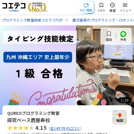
AIに相談
リスト
履歴
メニュー
プログラミング教室検索コエテコTOP
鹿児島県のプログラミング・ロボット
共有
追加
1
/ 10
QUREOプログラミング教室
探究ベース鹿屋寿校
★★★★★
4.15
（
全1497件の口コミ
）
※ 上記の評価は、QUREOプログラミング教室全体の口コミ点数・件数です