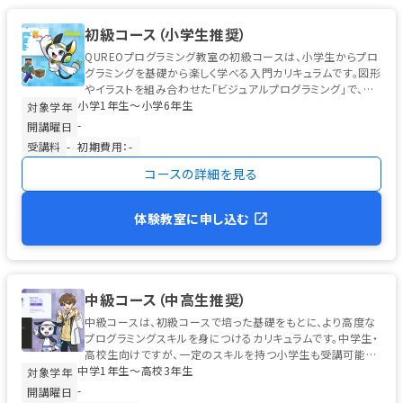
初級コース（小学生推奨）
QUREOプログラミング教室の初級コースは、小学生からプロ
グラミングを基礎から楽しく学べる入門カリキュラムです。図形
やイラストを組み合わせた「ビジュアルプログラミング」で、初
小学1年生〜小学6年生
めてのお子様でも安心...
対象学年
-
開講曜日
受講料
-
初期費用：-
コースの詳細を見る
体験教室に申し込む
中級コース（中高生推奨）
中級コースは、初級コースで培った基礎をもとに、より高度な
プログラミングスキルを身につけるカリキュラムです。中学生・
高校生向けですが、一定のスキルを持つ小学生も受講可能で
中学1年生〜高校3年生
す。 学習の中心は、高校...
対象学年
-
開講曜日