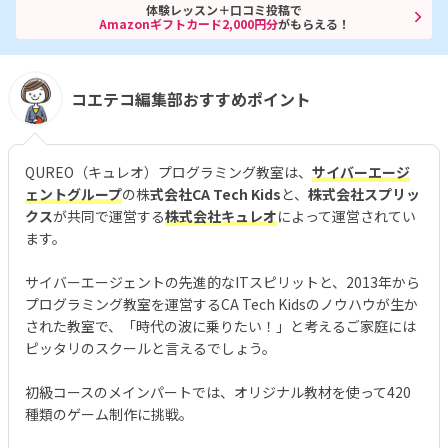
体験レッスン＋口コミ投稿で
Amazonギフトカード2,000円分
がもらえる！
コエテコ編集部おすすめポイント
QUREO（キュレオ）プログラミング教室は、
サイバーエージ
ェントグループ
の株
式会社CA Tech Kids
と、
株式会社スプリッ
クス
が共同で運営する
株式会社キュレオ
によって運営されてい
ます。
サイバーエージェントの先進的なITスピリットと、2013年から
プログラミング教室を運営するCA Tech Kidsのノウハウが生か
された教室で、「時代の波に乗りたい！」と考えるご家庭には
ピッタリのスクールと言えるでしょう。
初級コースのメインパートでは、オリジナル教材を使って420
種類のゲーム制作に挑戦。