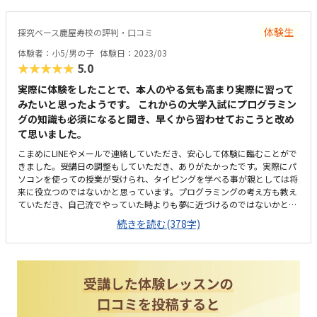
えてくださる姿が印象的でした。息子は人見知りをしますが、すぐに打ち
解けることができたようです。
体験生
探究ベース鹿屋寿校の評判・口コミ
体験者：小5/男の子
体験日：2023/03
★★★★★
5.0
実際に体験をしたことで、本人のやる気も高まり実際に習って
みたいと思ったようです。 これからの大学入試にプログラミン
グの知識も必須になると聞き、早くから習わせておこうと改め
て思いました。
こまめにLINEやメールで連絡していただき、安心して体験に臨むことがで
きました。受講日の調整もしていただき、ありがたかったです。実際にパ
ソコンを使っての授業が受けられ、タイピングを学べる事が親としては将
来に役立つのではないかと思っています。プログラミングの考え方も教え
ていただき、自己流でやっていた時よりも夢に近づけるのではないかと期
待しています。職場から近いので、送迎しやすいです。駐車場から道路へ
続きを読む(378字)
出る時、車通りが激しいので、注意が必要かだと思いました。一人一人に
パソコンがあり、開放感のある教室で、授業も受けやすそうでした。少人
数制で、分からないことがあっても先生へすぐ質問できそうでした。他の
習い事に比べて高めだと思いますが、本人の将来の夢の為にも続けて欲し
いと思います。楽しみながらプログラミングやタイピングが学べるのが一
番いいところだと思います。