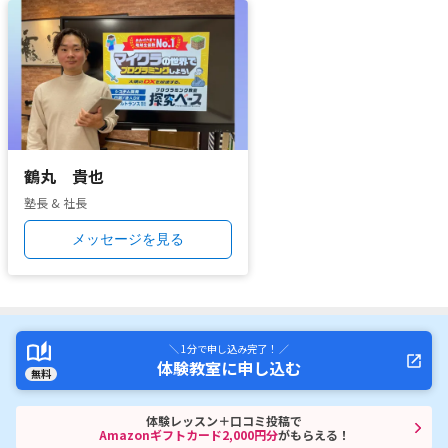
鶴丸 貴也
塾長 & 社長
メッセージを見る
＼ 1分で申し込み完了！ ／
体験教室に申し込む
無料
体験レッスン＋口コミ投稿で
Amazonギフトカード2,000円分
がもらえる！