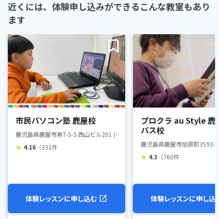
近くには、体験申し込みができるこんな教室もあり
ます
市民パソコン塾 鹿屋校
プロクラ au Style 
パス校
鹿児島県鹿屋市寿7-5-5 西山ビル201 (ペッピーキッズクラブ 併設校)
鹿児島県鹿屋市旭原町3593-7
★
4.16
（331件
★
4.3
（760件
体験レッスンに申し込む
体験レッスンに申し込