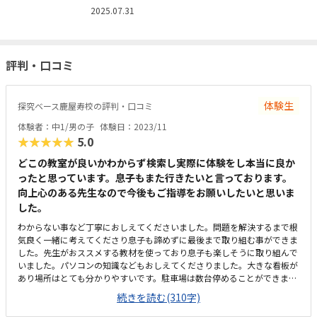
2025.07.31
評判・口コミ
体験生
探究ベース鹿屋寿校の評判・口コミ
体験者：中1/男の子
体験日：2023/11
★★★★★
5.0
どこの教室が良いかわからず検索し実際に体験をし本当に良か
ったと思っています。息子もまた行きたいと言っております。
向上心のある先生なので今後もご指導をお願いしたいと思いま
した。
わからない事など丁寧におしえてくださいました。問題を解決するまで根
気良く一緒に考えてくださり息子も諦めずに最後まで取り組む事ができま
した。先生がおススメする教材を使っており息子も楽しそうに取り組んで
いました。パソコンの知識などもおしえてくださりました。大きな看板が
あり場所はとても分かりやすいです。駐車場は数台停めることができま
す。とてもおしゃれで清潔感があります。集中して受講できる環境で設備
続きを読む(310字)
も完璧だと思います。授業内容や設備、立地場所などを考えるとプログラ
ミング教室として妥当な金額だと思います。先生が一生懸命、丁寧におし