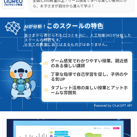
全国3,300教室以上！ゲーム感覚で学べる楽しい教材だか
ら、お子さまが自分から進んで学ぶ！
このスクールの特色
AIが分析！
皆さまから寄せられた口コミを元に、人工知能(AI)が分析した
スクールの特色です。
※全ての教室に当てはまるものではありません。
ゲーム感覚でわかりやすい授業。親近感
のある優しい講師
丁寧な指導で自己学習を促し、子供のや
る気UP
タブレット活用の楽しい授業とアットホ
ームな雰囲気
Powered by ChatGPT API