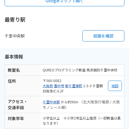
Googleマップで開く
最寄り駅
千里中央駅
経路を確認
基本情報
教室名
QUREOプログラミング教室 馬渕個別千里中央校
住所
〒560-0082
大阪府
豊中市
新千里東町
1-5-3 千里朝
地図
日阪急ビル2F
アクセス・
（北大阪急行電鉄 / 大阪
千里中央駅
から約90m
交通手段
モノレール線）
対象学年
小学生以上 ※小学2年生以上推奨（一部教室は異
なります）