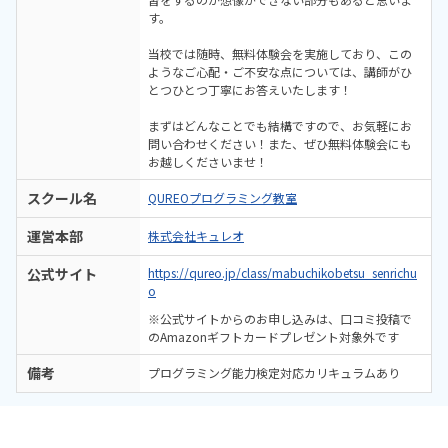
す。
当校では随時、無料体験会を実施しており、この
ようなご心配・ご不安な点については、講師がひ
とつひとつ丁寧にお答えいたします！
まずはどんなことでも結構ですので、お気軽にお
問い合わせください！また、ぜひ無料体験会にも
お越しくださいませ！
スクール名
QUREOプログラミング教室
運営本部
株式会社キュレオ
公式サイト
https://qureo.jp/class/mabuchikobetsu_senrichu
o
※公式サイトからのお申し込みは、口コミ投稿で
のAmazonギフトカードプレゼント対象外です
備考
プログラミング能力検定対応カリキュラムあり
（インタビュー）株式会社キュレオ 代表取締