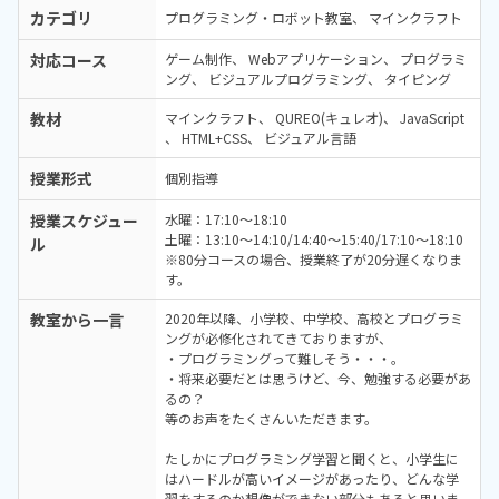
カテゴリ
プログラミング・ロボット教室
マインクラフト
対応コース
ゲーム制作
Webアプリケーション
プログラミ
ング
ビジュアルプログラミング
タイピング
教材
マインクラフト
QUREO(キュレオ)
JavaScript
HTML+CSS
ビジュアル言語
授業形式
個別指導
授業スケジュー
水曜：17:10～18:10
土曜：13:10～14:10/14:40～15:40/17:10～18:10
ル
※80分コースの場合、授業終了が20分遅くなりま
す。
教室から一言
2020年以降、小学校、中学校、高校とプログラミ
ングが必修化されてきておりますが、
・プログラミングって難しそう・・・。
・将来必要だとは思うけど、今、勉強する必要があ
るの？
等のお声をたくさんいただきます。
たしかにプログラミング学習と聞くと、小学生に
はハードルが高いイメージがあったり、どんな学
習をするのか想像ができない部分もあると思いま