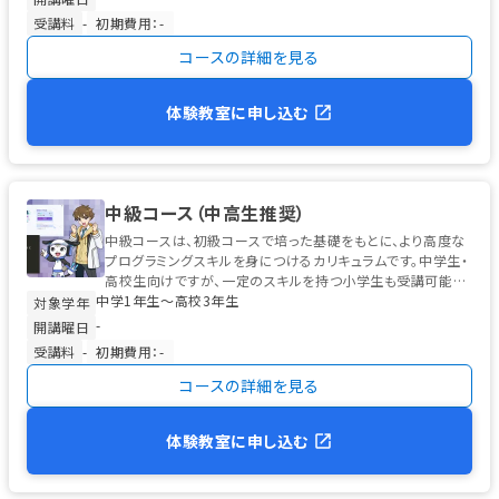
受講料
-
初期費用：-
コースの詳細を見る
体験教室に申し込む
中級コース（中高生推奨）
中級コースは、初級コースで培った基礎をもとに、より高度な
プログラミングスキルを身につけるカリキュラムです。中学生・
高校生向けですが、一定のスキルを持つ小学生も受講可能で
中学1年生〜高校3年生
す。 学習の中心は、高校...
対象学年
-
開講曜日
受講料
-
初期費用：-
コースの詳細を見る
体験教室に申し込む