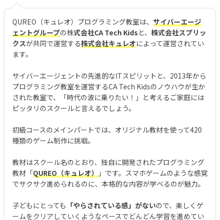
QUREO（キュレオ）プログラミング教室は、
サイバーエージ
ェントグループ
の株
式会社CA Tech Kids
と、
株式会社スプリッ
クス
が共同で運営する
株式会社キュレオ
によって運営されてい
ます。
サイバーエージェントの先進的なITスピリットと、2013年から
プログラミング教室を運営するCA Tech Kidsのノウハウが生か
された教室で、「時代の波に乗りたい！」と考えるご家庭には
ピッタリのスクールと言えるでしょう。
初級コースのメインパートでは、オリジナル教材を使って420
種類のゲーム制作に挑戦。
教材はスクール名のとおり、独自に開発されたプログラミング
教材「
QUREO（キュレオ）
」です。スマホゲームのような感覚
でサクサク進められるのに、本格的な内容が学べるのが魅力。
子どもにとっても
「やらされている感」がない
ので、楽しくゲ
ームをクリアしていくようなペースでどんどん学習を進めてい