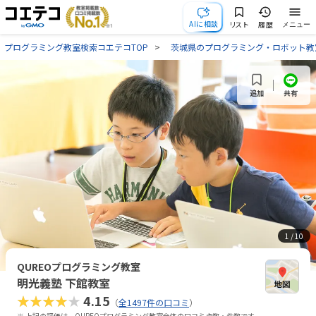
AIに相談
リスト
履歴
メニュー
プログラミング教室検索コエテコTOP
茨城県のプログラミング・ロボット教
共有
追加
1
/ 10
QUREOプログラミング教室
明光義塾 下館教室
★★★★★
4.15
（
全1497件の口コミ
）
※ 上記の評価は、QUREOプログラミング教室全体の口コミ点数・件数です