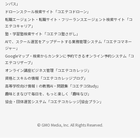
ンパス」
ドローンスクール検索サイト「コエテコドローン」
転職エージェント・転職サイト・フリーランスエージェント検索サイト「コ
エテコキャリア」
塾・学習塾検索サイト「コエテコ塾さがし」
AIで、スクール運営をアップデートする業務管理システム「コエテコマネー
ジャー」
Googleマップ・検索からカンタンに予約できるオンライン予約システム「コ
エテコリザーブ」
オンライン講座ビジネス管理「コエテコカレッジ」
資格とスキルの情報「コエテコカレッジブログ」
高等学校向け情報Ⅰの教務AI・問題集「コエテコStudy」
趣味とまなびで毎日を、もっと楽しく「趣味なび」
協会・団体運営システム「コエテコカレッジ|協会プラン」
© GMO Media, Inc. All Rights Reserved.