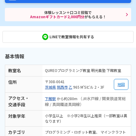
体験レッスン＋口コミ投稿で
Amazonギフトカード2,000円分
がもらえる！
LINEで教室情報を共有する
基本情報
教室名
QUREOプログラミング教室 明光義塾 下館教室
住所
〒308-0041
地図
茨城県
筑西市
乙
965 M’Sビル 2・3F
アクセス・
（JR水戸線 / 関東鉄道常総
下館駅
から約280m
交通手段
線 / 真岡鐵道真岡線）
対象学年
小学生以上 ※小学2年生以上推奨（一部教室は異
なります）
カテゴリ
プログラミング・ロボット教室
マインクラフト