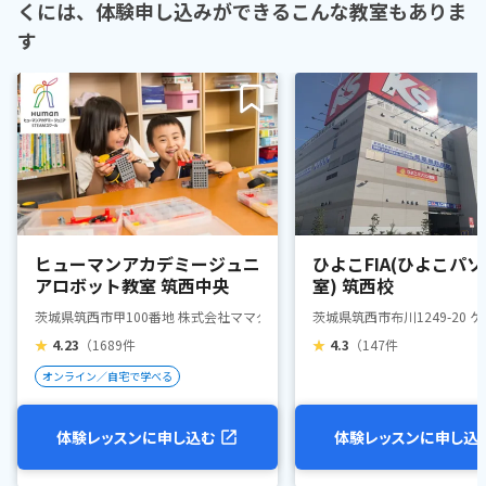
くには、体験申し込みができるこんな教室もありま
す
ヒューマンアカデミージュニ
ひよこFIA(ひよこパ
アロボット教室 筑西中央
室) 筑西校
茨城県筑西市甲100番地 株式会社ママダコーキ・2階
茨城県筑西市布川1249-20
★
4.23
（1689件
★
4.3
（147件
オンライン／自宅で学べる
体験レッスンに申し込む
体験レッスンに申し込