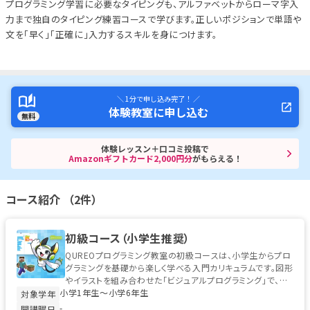
プログラミング学習に必要なタイピングも、アルファベットからローマ字入
力まで独自のタイピング練習コースで学びます。正しいポジションで単語や
文を「早く」「正確に」入力するスキルを身につけます。
＼ 1分で申し込み完了！ ／
体験教室に申し込む
無料
体験レッスン＋口コミ投稿で
Amazonギフトカード2,000円分
がもらえる！
コース紹介 （2件）
初級コース（小学生推奨）
QUREOプログラミング教室の初級コースは、小学生からプロ
グラミングを基礎から楽しく学べる入門カリキュラムです。図形
やイラストを組み合わせた「ビジュアルプログラミング」で、初
小学1年生〜小学6年生
めてのお子様でも安心...
対象学年
-
開講曜日