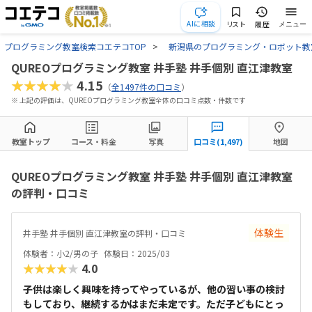
AIに相談
リスト
履歴
メニュー
プログラミング教室検索コエテコTOP
新潟県のプログラミング・ロボット教
QUREOプログラミング教室 井手塾 井手個別 直江津教室
★★★★★
4.15
（
全1497件の口コミ
）
※ 上記の評価は、QUREOプログラミング教室全体の口コミ点数・件数です
教室トップ
コース・料金
写真
口コミ(1,497)
地図
QUREOプログラミング教室 井手塾 井手個別 直江津教室
の評判・口コミ
体験生
井手塾 井手個別 直江津教室の評判・口コミ
体験者：小2/男の子
体験日：2025/03
★★★★★
4.0
子供は楽しく興味を持ってやっているが、他の習い事の検討
もしており、継続するかはまだ未定です。ただ子どもにとっ