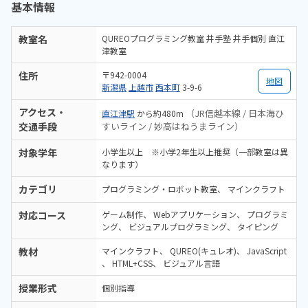
基本情報
教室名
QUREOプログラミング教室 井手塾 井手個別 直江
津教室
住所
〒942-0004
地図
新潟県
上越市
西本町
3-9-6
アクセス・
（JR信越本線 / 日本海ひ
直江津駅
から約480m
交通手段
すいライン / 妙高はねうまライン）
対象学年
小学生以上 ※小学2年生以上推奨（一部教室は異
なります）
カテゴリ
プログラミング・ロボット教室
マインクラフト
対応コース
ゲーム制作
Webアプリケーション
プログラミ
ング
ビジュアルプログラミング
タイピング
教材
マインクラフト
QUREO(キュレオ)
JavaScript
HTML+CSS
ビジュアル言語
授業形式
個別指導