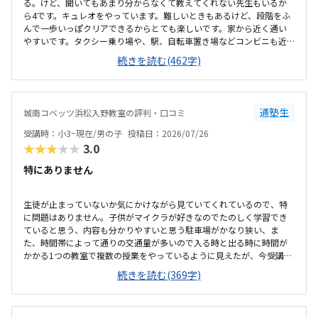
る。けど、聞いてもあまり分からなくて教えてくれない先生もいるか
ら4です。キュレオをやっています。難しいときもあるけど、段階をふ
んで一歩いっぽクリアできるからとても楽しいです。家から近く通い
やすいです。タクシー乗り場や、駅、自転車置き場などコンビニも近
くにあるのでとても便利です。部屋はスッキリしていてきれいで勉強
続きを読む(462字)
しやすいです。前に仕切りもあるから集中できる。温度も聞いて調整
してくれるから、過ごしやすいです。教えてもらう時とそうでない時
がある様子なので、あまり教えてもらわない場合には料金的には高い
と感じます。先生方がやさしくて和やかな雰囲気の中、お友達とも教
通塾生
城南コベッツ浜松入野教室の評判・口コミ
え合ったりしながらマイペースに学習できるので、喜んで通っていま
す。トイレが教室から見えない離れた場所にあり、クラゼミやビル関
受講時：小3~現在/男の子
投稿日：2026/07/26
係以外の方も(屋外からも自由に入れる)使えるので、ひとりでトイレに
★★★★★
3.0
行かせるのがかなり心配です。学校と違って急かされることなくじっ
くり考えながら学習できるのが嬉しいと言っています。
特にありません
生徒が止まっていないか気にかけながら見ていてくれているので、特
に問題はありません。子供がマイクラが好きなのでたのしく学習でき
ていると思う、内容も分かりやすいと思う駐車場がかなり狭い、ま
た、時間帯によって通りの交通量が多いので入る時と出る時に時間が
かかる1つの教室で複数の授業をやっているように見えたが、今受講し
ているものは他のクラスとかぶっていないので気にはしていないこの
続きを読む(369字)
くらいの金額はかかるものだと思う、特に不満はないです。回数も週
一回で特に不満は無いです。静かな雰囲気で学習できるのはよい、先
生も生徒がつまづいていないか気にかけながらされているので問題な