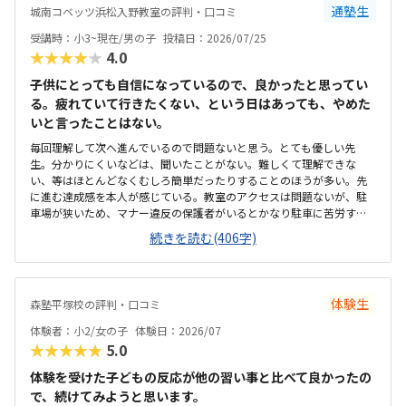
いです部屋が1つしかなく、他の授業とかぶっていると声が聞こえて集
通塾生
城南コベッツ浜松入野教室の評判・口コミ
中できないなどの心配がある程度です特にありません
受講時：小3~現在/男の子
投稿日：2026/07/25
★★★★★
4.0
子供にとっても自信になっているので、良かったと思ってい
る。疲れていて行きたくない、という日はあっても、やめた
いと言ったことはない。
毎回理解して次へ進んでいるので問題ないと思う。とても優しい先
生。分かりにくいなどは、聞いたことがない。難しくて理解できな
い、等はほとんどなくむしろ簡単だったりすることのほうが多い。先
に進む達成感を本人が感じている。教室のアクセスは問題ないが、駐
車場が狭いため、マナー違反の保護者がいるとかなり駐車に苦労す
る。教室側でも対応に苦慮している。教室というより、保護者のマナ
続きを読む(406字)
ー問題。個人塾として問題ない。置いているおやつが駄菓子とかでな
く、良いオヤツのため、子どもたちはいつも嬉しそう。こういった些
細なことも、テンションを維持できる一つになる。プログラミングに
ついては、ロボットではないためロボット教室等に比べると安いが、
体験生
森塾平塚校の評判・口コミ
他とあまり比較していないため分からない。塾長がベテランでいらっ
しゃるので、保護者にとってもためになる話をしてくださる。非常に
体験者：小2/女の子
体験日：2026/07
頼りになり、細かく要望も対応してくれているので助かる。特に思い
★★★★★
5.0
当たらない。
体験を受けた子どもの反応が他の習い事と比べて良かったの
で、続けてみようと思います。