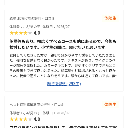
が、正規料金だけを見るとやはり高いと感じています。今は割引があ
ことができそうなので、そこは魅力的だなと思いました。こじんまり
るから続けられていますが、もしこの制度がなくなってしまったらど
とした教室ですが、机や椅子は綺麗でした。余計なものが置かれてい
うしようかと考えてしまうこともあります。キュレオとは直接関係な
ないので勉強に集中できそうな環境だと思いました。月額は習い事の
いのかもしれませんが、教室独自で小学生向けの出席カード制度があ
体験生
森塾 北浦和校の評判・口コミ
中では高めかなと思います。ただ、パソコンとその中にある教材を使
ります。レッスンに参加するたびにスタンプが貯まり、一定数集まる
用するため、高くなってしまうのは仕方ないかなとも思います。マイ
体験者：小6/男の子
体験日：2026/07
と景品と交換できる仕組みになっているため、子どもも毎回楽しみに
クラが使われているということで子どもが興味を持っていました。遊
★★★★★
4.0
しています。特に大きく気になる点はありません。通い始めてから困
び感覚で学んでいけるのは良いと思います。
ったこともなく、安心して続けられています。上記でお話したとお
英語等もあり、幅広く学べるコースも他にあるので、今後も
り、教室の雰囲気や指導の進め方、独自の取り組みなど、総合的に満
検討したいです。小学生の間は、続けたいと思います。
足しています。子どもが楽しく通えており、成長を実感できる点が何
よりありがたいです。今後もこのまま安心して続けられればと思って
受付してくださった方が、親切で分かりやすく説明していただきまし
います。
た。強引な勧誘もなく良かったです。テキストがあり、マイクラのペ
ージ部分を体験した。カラーテキストで、見やすくクリアできたとこ
ろの表示もできて良いと思った。駐車場や駐輪場があるともっと良か
った。徒歩で通うことになりそうです。駅からは近くて良いです。雰囲
気も良く、清潔感もあった。部屋が区切られていて、個人スペースも
続きを読む(293字)
確保されていて良かった。基本料金以外に、追加料金があまり無さそ
うで良かった。できれば、毎月1万以内で通いたいです。子供に熱心に
話しかけてくださったり、褒めてくださって、子供が頑張ろうという
気持ちになれて良かった。
体験生
ベスト個別真岡教室の評判・口コミ
体験者：小4/男の子
体験日：2026/07
★★★★★
4.0
プログラミング教室を体験して、先生の教え方がとても丁寧