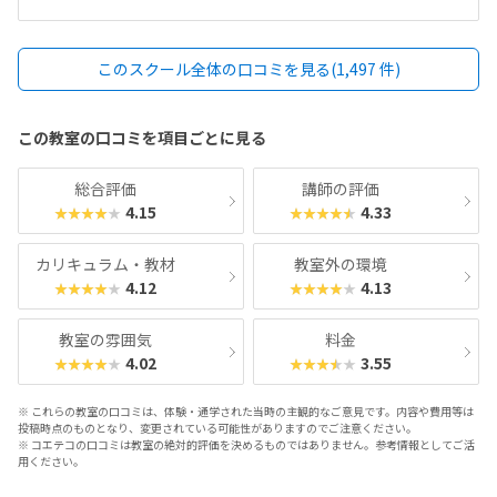
もと予算は考えてなかったのですが、思ったよりも高いなと思った気
がしますが、子供が楽しそうに通っているので頑張ります。わからな
いところがあっても丁寧に指導してもらえる様です。楽しく通わせて
このスクール全体の口コミを見る(1,497 件)
もらってます。特に思い当たりません
この教室の口コミを項目ごとに見る
総合評価
講師の評価
4.15
4.33
★★★★★
★★★★★
カリキュラム・教材
教室外の環境
4.12
4.13
★★★★★
★★★★★
教室の雰囲気
料金
4.02
3.55
★★★★★
★★★★★
※ これらの教室の口コミは、体験・通学された当時の主観的なご意見です。内容や費用等は
投稿時点のものとなり、変更されている可能性がありますのでご注意ください。
※ コエテコの口コミは教室の絶対的評価を決めるものではありません。参考情報としてご活
用ください。