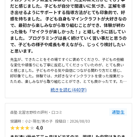
だと感じました。子どもが自分で間違いに気づき、正解を導
き出せるようにサポートする指導方法がとても印象的で、好
感を持ちました。 子ども自身もマインクラフトが大好きなの
で、最初から楽しみながら取り組むことができ、体験が終わ
った後も「マイクラが楽しかった！」と嬉しそうに話してい
ました。 プログラミングは長く続けていく習い事だと思うの
で、子どもの様子や成長も考えながら、じっくり検討したい
と思います。
先生が、できたことをその場ですぐに褒めてくださり、子どもの些細
な変化や頑張りにも丁寧に反応してくださっていたのが、とても良い
と感じました。子どものやる気や自信につながる関わり方だと感じ、
好印象でした。体験では、大好きなマインクラフトを使った授業だっ
たため、楽しみながら取り組むことができ、とても良かったです。た
だ、今後もずっとマインクラフトを使った内容ではないと伺ったの
続きを読む(440字)
で、その後も興味を持って取り組めるかどうかは少し気になる点でし
た。教室は自宅から15分ほどの距離にあり、通いやすいと感じまし
た。また、駐車場もあるため、送り迎えもしやすく、安心して通わせ
られる環境だと思いました。教室は一人ひとりの席が完全に仕切られ
通塾生
森塾 北習志野校の評判・口コミ
ているわけではありませんが、壁などで視線が分散しにくい工夫がさ
れており、集中しやすい雰囲気だと感じました。月4回（1回50分）で
受講時：小2~現在/男の子
投稿日：2026/08/03
約12,000円という料金は、我が家にとってはやや高く感じますが、プ
★★★★★
4.0
ログラミング教室の相場を考えると、妥当な金額なのかなと思いまし
た。
まだ通い始めて三ヶ月ほどですので、習得した内容はありま