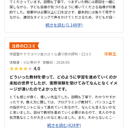
てくださっています。説明も丁寧で、つまずいた時には原因を一緒に
探しながら、子ども自身が気づけるように導いてくださる指導が印象
的でした。授業中は必要以上に口を出さず、基本的には後ろで見守り
ながら、適切なタイミングで声をかけてくださるため、子どもが自分
のペースで安心して取り組めています。カリキュラムの細かな内容ま
続きを読む(1,148字)
ではまだ把握しきれていませんが、教室独自の進捗シートがとても分
かりやすく作られており、「今日はどこまで進んだか」が一目で確認
できる仕組みになっています。子ども自身も「今日はここまで進んだ
よ」と嬉しそうに教えてくれるので、学習の見える化がしっかりでき
注目の口コミ
ていると感じます。さらに、各ステップの先には「このあたりでどの
検定レベルを目指せるか」といった目安も書かれており、今どの段階
体験生
学習塾サクラコベツ吉川さくら通り校の評判・口コミ
にいて、どこに向かっているのかが親にも分かりやすく示されていま
体験者：小2/男の子
体験日：2026/05
す。プログラミングは進度や理解度が見えにくいイメージがありまし
★★★★★
4.0
たが、このシートのおかげで成長の道筋が具体的にイメージでき、安
心して通わせることができています。教室までは車で10分ほどかかる
どういった教材を使って、どのように学習を進めていくのか
ため、通いやすさとしては「普通」という評価にさせていただきま
未知の世界でしたが、実際体験を受けてみてなんとなくイメ
す。周辺は大通りで交通量が多く、路上での一時的な乗り降りが難し
ージが湧いたのでよかったです。
いため、毎回専用駐車場に入れる必要があります。少し手間には感じ
ますが、安全面を考えると仕方がない部分でもあり、安心して送り迎
とても感じが良く、優しい先生でした。説明も丁寧で、わかりやすか
えができる環境だと思っています。教室内は全体的にきれいに整って
ったです。教え方に関しては、プログラミング教材で、パソコン上で
おり、落ち着いた雰囲気で学べる環境だと感じました。設備もきちん
の指示やヒントに沿って進めていく形なので、なんとも言えないかな
と手入れされていて、パソコンや机まわりも清潔に保たれているた
と思いました。自分で教材を進めていく必要があるので、本人のやる
め、子どもが安心して集中できる空間になっています。初めてのプロ
気次第なところが大きいかなと思いました。また、わからないところ
グラミング学習でも不安なく取り組める環境が整っている点は、とて
をわからないまま適当に進めず、きちんと質問し、確認しながらでき
続きを読む(424字)
も良い印象でした。教室の割引制度があることで助かってはいます
るかどうかが懸念点です。家から近く、徒歩で子ども1人でも通わせる