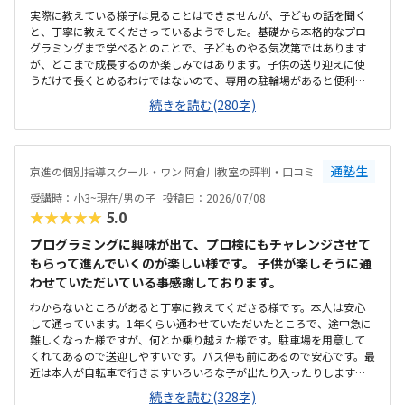
実際に教えている様子は見ることはできませんが、子どもの話を聞く
と、丁寧に教えてくださっているようでした。基礎から本格的なプロ
グラミングまで学べるとのことで、子どものやる気次第ではあります
が、どこまで成長するのか楽しみではあります。子供の送り迎えに使
うだけで長くとめるわけではないので、専用の駐輪場があると便利だ
なと思いました。教室は綺麗ですが、建物自体、廊下や階段などが煙
続きを読む(280字)
草臭くて、他のテナントも入っているので仕方がないのかも知れませ
んが、そこだけが気になりました。１時間やってもらえて、1か月一万
円前後なので、この内容なら高くはなく、続けられると思いました。
通塾生
京進の個別指導スクール・ワン 阿倉川教室の評判・口コミ
受講時：小3~現在/男の子
投稿日：2026/07/08
★★★★★
5.0
プログラミングに興味が出て、プロ検にもチャレンジさせて
もらって進んでいくのが楽しい様です。 子供が楽しそうに通
わせていただいている事感謝しております。
わからないところがあると丁寧に教えてくださる様です。本人は安心
して通っています。1年くらい通わせていただいたところで、途中急に
難しくなった様ですが、何とか乗り越えた様です。駐車場を用意して
くれてあるので送迎しやすいです。バス停も前にあるので安心です。最
近は本人が自転車で行きますいろいろな子が出たり入ったりします
が、塾長が大きな声で挨拶してくれるおかげかみんなきちんと挨拶を
続きを読む(328字)
して入ってきます安いとありがたいですが、現在でも満足です。もと