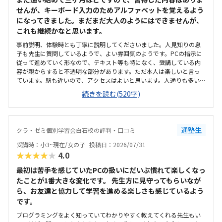
せんが、キーボード入力のためアルファベットを覚えるよう
になってきました。まだまだ大人のようにはできませんが、
これも継続かなと思います。
事前説明、体験時とも丁寧に説明してくださいました。人見知りの息
子も先生に質問しているようで、よい雰囲気のようです。PCの指示に
従って進めていく形なので、テキスト等も特になく、受講している内
容が親からすると不透明な部分があります。ただ本人は楽しいと言っ
ています。駅も近いので、アクセスはよいと思います。人通りも多いの
で、一人で通わせてもそんなに問題ないかと思います。ただビルが少
続きを読む(520字)
し古いので、子供からすると怖いかもしれません。高校受験を主とす
る塾なので、小2の息子からすると静かかなと思います。ただそのぶん
騒がずいるようなので、雰囲気は悪くないと思います。プログラミン
グで一万円は安いと思います。ただ習得できる内容次第かと思うの
通塾生
クラ・ゼミ個別学習会白石校の評判・口コミ
で、これから様子を見たいと思います。体験のとき、PCの不具合でス
タートが遅くなり、所定の時間よりも受講時間が短くなってしまった
受講時：小3~現在/女の子
投稿日：2026/07/31
ことがありました。その際お電話いただき、少し延長してもいいです
★★★★★
4.0
かとご相談いただきました。時間がきたら終わり、とせずにご対応い
ただけたのでうれしかったです。今のところ特にありませんが、授業
最初は苦手を感じていたPCの扱いにだいぶ慣れて楽しくなっ
内容が不透明なので習熟度がわからないところでしょうか。ただ本人
たことが1番大きな変化です。 先生方に見守ってもらいなが
は楽しそうに通っています。特にありません。
ら、お友達と協力して学習を進める楽しさも感じているよう
です。
プログラミングをよく知っていてわかりやすく教えてくれる先生もい