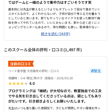
てはゲームと一緒のようで集中力はすごいそうです笑
基本的には先生が教えるというよりもタブレットて自分で進めていく
スタイルなので、よくわからないが、子供が自分で考える力を養おう
としていると思います。家でもやっているマイクラを使った教材で興
味を持ってやれているので、いいとおもいます。家から近く近くにシ
ョッピングセンターもあるので、待ち時間にも良い。駐車場がないの
が難点。（ショッピングセンターに止めますが）少し狭いように感じ
続きを読む(344字)
ますが、他の生徒も黙々と勉強に取んでおり、勉強する環境としては
良いと思います。他の習い事に比べると値段設定は高いとは感じてい
る。また自分で進めていくスタイルのため、先生からの指導があまり
このスクール全体の評判・口コミ(1,497 件)
なく、その点でも高いと感じています。やはりマイクラは家でもゲー
ムでやっていますので、興味を持って取り組めているのがとてもよい
です。
注目の口コミ
通塾生
リード進学塾 大垣南校の評判・口コミ
受講時：小4~現在/男の子
投稿日：2026/05/28
★★★★★
4.0
プログラミングは「継続」が大切なので、教室独自での工夫
でやる気を引き出してくださっている点は、親としてもあり
がたいです。引き続きよろしくお願いいたします。
先生はいつも落ち着いた雰囲気で、子どもが質問しやすい環境を作っ