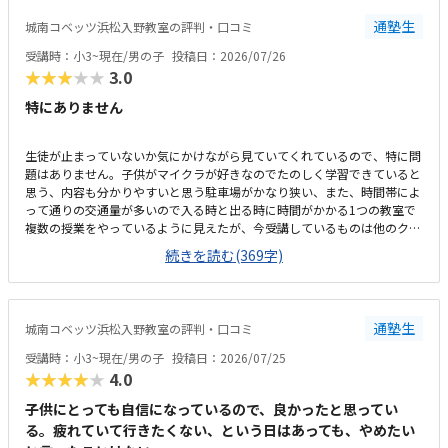
やかな雰囲気の中、お友達とも教え合ったりしながらマイペースに学習で
通塾生
城南コベッツ浜松入野教室の評判・口コミ
きるので、喜んで通っています。トイレが教室から見えない離れた場所に
あり、クラゼミやビル関係以外の方も(屋外からも自由に入れる)使えるの
受講時：小3~現在/男の子
投稿日：2026/07/26
で、ひとりでトイレに行かせるのがかなり心配です。学校と違って急かさ
★★★★★
3.0
れることなくじっくり考えながら学習できるのが嬉しいと言っています。
特にありません
生徒が止まっていないか気にかけながら見ていてくれているので、特に問
題はありません。子供がマイクラが好きなのでたのしく学習できていると
思う、内容も分かりやすいと思う駐車場がかなり狭い、また、時間帯によ
って通りの交通量が多いので入る時と出る時に時間がかかる1つの教室で
複数の授業をやっているように見えたが、今受講しているものは他のクラ
スとかぶっていないので気にはしていないこのくらいの金額はかかるもの
続きを読む(369字)
だと思う、特に不満はないです。回数も週一回で特に不満は無いです。静
かな雰囲気で学習できるのはよい、先生も生徒がつまづいていないか気に
かけながらされているので問題ないです部屋が1つしかなく、他の授業と
かぶっていると声が聞こえて集中できないなどの心配がある程度です特に
通塾生
城南コベッツ浜松入野教室の評判・口コミ
ありません
受講時：小3~現在/男の子
投稿日：2026/07/25
★★★★★
4.0
子供にとっても自信になっているので、良かったと思ってい
る。疲れていて行きたくない、という日はあっても、やめたい