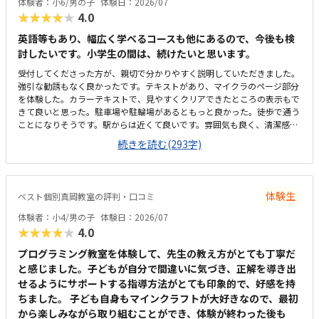
体験者：小6/男の子
体験日：2026/07
ともなく、安心して続けられています。上記でお話したとおり、教室の雰
を持っていました。遊び感覚で学んでいけるのは良いと思います。
★★★★★
4.0
囲気や指導の進め方、独自の取り組みなど、総合的に満足しています。子
どもが楽しく通えており、成長を実感できる点が何よりありがたいです。
英語等もあり、幅広く学べるコースも他にあるので、今後も検
今後もこのまま安心して続けられればと思っています。
討したいです。小学生の間は、続けたいと思います。
受付してくださった方が、親切で分かりやすく説明していただきました。
強引な勧誘もなく良かったです。テキストがあり、マイクラのページ部分
を体験した。カラーテキストで、見やすくクリアできたところの表示もで
きて良いと思った。駐車場や駐輪場があるともっと良かった。徒歩で通う
ことになりそうです。駅からは近くて良いです。雰囲気も良く、清潔感も
あった。部屋が区切られていて、個人スペースも確保されていて良かっ
続きを読む(293字)
た。基本料金以外に、追加料金があまり無さそうで良かった。できれば、
毎月1万以内で通いたいです。子供に熱心に話しかけてくださったり、褒
めてくださって、子供が頑張ろうという気持ちになれて良かった。
体験生
ベスト個別真岡教室の評判・口コミ
体験者：小4/男の子
体験日：2026/07
★★★★★
4.0
プログラミング教室を体験して、先生の教え方がとても丁寧だ
と感じました。子どもが自分で間違いに気づき、正解を導き出
せるようにサポートする指導方法がとても印象的で、好感を持
ちました。 子ども自身もマインクラフトが大好きなので、最初
から楽しみながら取り組むことができ、体験が終わった後も