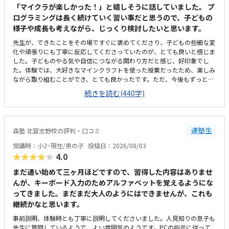
「マイクラが楽しかった！」と嬉しそうに話していました。 プ
ログラミングは長く続けていく習い事だと思うので、子どもの
様子や成長も考えながら、じっくり検討したいと思います。
先生が、できたことをその場ですぐに褒めてくださり、子どもの些細な変
化や頑張りにも丁寧に反応してくださっていたのが、とても良いと感じま
した。子どものやる気や自信につながる関わり方だと感じ、好印象でし
た。体験では、大好きなマインクラフトを使った授業だったため、楽しみ
ながら取り組むことができ、とても良かったです。ただ、今後もずっとマ
インクラフトを使った内容ではないと伺ったので、その後も興味を持って
続きを読む(440字)
取り組めるかどうかは少し気になる点でした。教室は自宅から15分ほどの
距離にあり、通いやすいと感じました。また、駐車場もあるため、送り迎
えもしやすく、安心して通わせられる環境だと思いました。教室は一人ひ
とりの席が完全に仕切られているわけではありませんが、壁などで視線が
通塾生
森塾 北習志野校の評判・口コミ
分散しにくい工夫がされており、集中しやすい雰囲気だと感じました。月
4回（1回50分）で約12,000円という料金は、我が家にとってはやや高く
受講時：小2~現在/男の子
投稿日：2026/08/03
感じますが、プログラミング教室の相場を考えると、妥当な金額なのかな
★★★★★
4.0
と思いました。
まだ通い始めて三ヶ月ほどですので、習得した内容はありませ
んが、キーボード入力のためアルファベットを覚えるようにな
ってきました。まだまだ大人のようにはできませんが、これも
継続かなと思います。
事前説明、体験時とも丁寧に説明してくださいました。人見知りの息子も
先生に質問しているようで、よい雰囲気のようです。PCの指示に従って