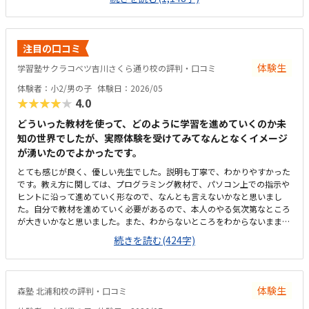
せんが、教室独自の進捗シートがとても分かりやすく作られており、「今
日はどこまで進んだか」が一目で確認できる仕組みになっています。子ど
も自身も「今日はここまで進んだよ」と嬉しそうに教えてくれるので、学
習の見える化がしっかりできていると感じます。さらに、各ステップの先
注目の口コミ
には「このあたりでどの検定レベルを目指せるか」といった目安も書かれ
ており、今どの段階にいて、どこに向かっているのかが親にも分かりやす
体験生
学習塾サクラコベツ吉川さくら通り校の評判・口コミ
く示されています。プログラミングは進度や理解度が見えにくいイメージ
体験者：小2/男の子
体験日：2026/05
がありましたが、このシートのおかげで成長の道筋が具体的にイメージで
★★★★★
4.0
き、安心して通わせることができています。教室までは車で10分ほどかか
るため、通いやすさとしては「普通」という評価にさせていただきます。
どういった教材を使って、どのように学習を進めていくのか未
周辺は大通りで交通量が多く、路上での一時的な乗り降りが難しいため、
知の世界でしたが、実際体験を受けてみてなんとなくイメージ
毎回専用駐車場に入れる必要があります。少し手間には感じますが、安全
が湧いたのでよかったです。
面を考えると仕方がない部分でもあり、安心して送り迎えができる環境だ
と思っています。教室内は全体的にきれいに整っており、落ち着いた雰囲
とても感じが良く、優しい先生でした。説明も丁寧で、わかりやすかった
気で学べる環境だと感じました。設備もきちんと手入れされていて、パソ
です。教え方に関しては、プログラミング教材で、パソコン上での指示や
コンや机まわりも清潔に保たれているため、子どもが安心して集中できる
ヒントに沿って進めていく形なので、なんとも言えないかなと思いまし
空間になっています。初めてのプログラミング学習でも不安なく取り組め
た。自分で教材を進めていく必要があるので、本人のやる気次第なところ
る環境が整っている点は、とても良い印象でした。教室の割引制度がある
が大きいかなと思いました。また、わからないところをわからないまま適
ことで助かってはいますが、正規料金だけを見るとやはり高いと感じてい
当に進めず、きちんと質問し、確認しながらできるかどうかが懸念点で
続きを読む(424字)
ます。今は割引があるから続けられていますが、もしこの制度がなくなっ
す。家から近く、徒歩で子ども1人でも通わせることができそうなので、
てしまったらどうしようかと考えてしまうこともあります。キュレオとは
そこは魅力的だなと思いました。こじんまりとした教室ですが、机や椅子
直接関係ないのかもしれませんが、教室独自で小学生向けの出席カード制
は綺麗でした。余計なものが置かれていないので勉強に集中できそうな環
度があります。レッスンに参加するたびにスタンプが貯まり、一定数集ま
境だと思いました。月額は習い事の中では高めかなと思います。ただ、パ
ると景品と交換できる仕組みになっているため、子どもも毎回楽しみにし
体験生
森塾 北浦和校の評判・口コミ
ソコンとその中にある教材を使用するため、高くなってしまうのは仕方な
ています。特に大きく気になる点はありません。通い始めてから困ったこ
いかなとも思います。マイクラが使われているということで子どもが興味