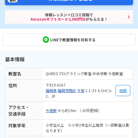
無料
体験レッスン＋口コミ投稿で
Amazonギフトカード2,000円分
がもらえる！
LINEで教室情報を共有する
基本情報
教室名
QUREOプログラミング教室 中央学館 今宿教室
住所
〒819-0167
福岡県
福岡市西区
今宿
1-1-33 ヒロビル
地図
2．3F
アクセス・
（JR筑肥線）
今宿駅
から約70m
交通手段
対象学年
小学生以上 ※小学2年生以上推奨（一部教室は異
なります）