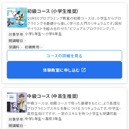
初級コース（小学生推奨）
QUREOプログラミング教室の初級コースは、小学生からプロ
グラミングを基礎から楽しく学べる入門カリキュラムです。図形
やイラストを組み合わせた「ビジュアルプログラミング」で、初
小学1年生〜小学6年生
めてのお子様でも安心...
対象学年
-
開講曜日
受講料
-
初期費用：-
コースの詳細を見る
体験教室に申し込む
中級コース（中高生推奨）
中級コースは、初級コースで培った基礎をもとに、より高度な
プログラミングスキルを身につけるカリキュラムです。中学生・
高校生向けですが、一定のスキルを持つ小学生も受講可能で
中学1年生〜高校3年生
す。 学習の中心は、高校...
対象学年
-
開講曜日