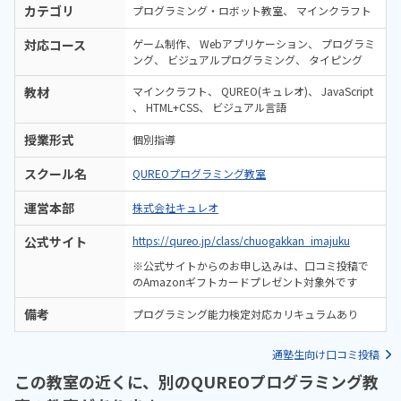
カテゴリ
プログラミング・ロボット教室
マインクラフト
対応コース
ゲーム制作
Webアプリケーション
プログラミ
ング
ビジュアルプログラミング
タイピング
教材
マインクラフト
QUREO(キュレオ)
JavaScript
HTML+CSS
ビジュアル言語
授業形式
個別指導
スクール名
QUREOプログラミング教室
運営本部
株式会社キュレオ
公式サイト
https://qureo.jp/class/chuogakkan_imajuku
※公式サイトからのお申し込みは、口コミ投稿で
のAmazonギフトカードプレゼント対象外です
備考
プログラミング能力検定対応カリキュラムあり
通塾生向け口コミ投稿
この教室の近くに、別のQUREOプログラミング教