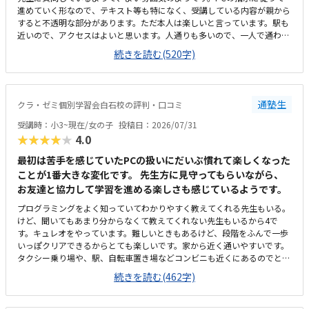
進めていく形なので、テキスト等も特になく、受講している内容が親から
すると不透明な部分があります。ただ本人は楽しいと言っています。駅も
近いので、アクセスはよいと思います。人通りも多いので、一人で通わせ
てもそんなに問題ないかと思います。ただビルが少し古いので、子供から
続きを読む(520字)
すると怖いかもしれません。高校受験を主とする塾なので、小2の息子か
らすると静かかなと思います。ただそのぶん騒がずいるようなので、雰囲
気は悪くないと思います。プログラミングで一万円は安いと思います。た
だ習得できる内容次第かと思うので、これから様子を見たいと思います。
通塾生
クラ・ゼミ個別学習会白石校の評判・口コミ
体験のとき、PCの不具合でスタートが遅くなり、所定の時間よりも受講
時間が短くなってしまったことがありました。その際お電話いただき、少
受講時：小3~現在/女の子
投稿日：2026/07/31
し延長してもいいですかとご相談いただきました。時間がきたら終わり、
★★★★★
4.0
とせずにご対応いただけたのでうれしかったです。今のところ特にありま
せんが、授業内容が不透明なので習熟度がわからないところでしょうか。
最初は苦手を感じていたPCの扱いにだいぶ慣れて楽しくなった
ただ本人は楽しそうに通っています。特にありません。
ことが1番大きな変化です。 先生方に見守ってもらいながら、
お友達と協力して学習を進める楽しさも感じているようです。
プログラミングをよく知っていてわかりやすく教えてくれる先生もいる。
けど、聞いてもあまり分からなくて教えてくれない先生もいるから4で
す。キュレオをやっています。難しいときもあるけど、段階をふんで一歩
いっぽクリアできるからとても楽しいです。家から近く通いやすいです。
タクシー乗り場や、駅、自転車置き場などコンビニも近くにあるのでとて
も便利です。部屋はスッキリしていてきれいで勉強しやすいです。前に仕
続きを読む(462字)
切りもあるから集中できる。温度も聞いて調整してくれるから、過ごしや
すいです。教えてもらう時とそうでない時がある様子なので、あまり教え
てもらわない場合には料金的には高いと感じます。先生方がやさしくて和