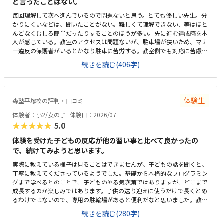
と言ったことはない。
毎回理解して次へ進んでいるので問題ないと思う。とても優しい先生。分
かりにくいなどは、聞いたことがない。難しくて理解できない、等はほと
んどなくむしろ簡単だったりすることのほうが多い。先に進む達成感を本
人が感じている。教室のアクセスは問題ないが、駐車場が狭いため、マナ
ー違反の保護者がいるとかなり駐車に苦労する。教室側でも対応に苦慮し
ている。教室というより、保護者のマナー問題。個人塾として問題ない。
続きを読む(406字)
置いているおやつが駄菓子とかでなく、良いオヤツのため、子どもたちは
いつも嬉しそう。こういった些細なことも、テンションを維持できる一つ
になる。プログラミングについては、ロボットではないためロボット教室
等に比べると安いが、他とあまり比較していないため分からない。塾長が
体験生
森塾平塚校の評判・口コミ
ベテランでいらっしゃるので、保護者にとってもためになる話をしてくだ
さる。非常に頼りになり、細かく要望も対応してくれているので助かる。
体験者：小2/女の子
体験日：2026/07
特に思い当たらない。
★★★★★
5.0
体験を受けた子どもの反応が他の習い事と比べて良かったの
で、続けてみようと思います。
実際に教えている様子は見ることはできませんが、子どもの話を聞くと、
丁寧に教えてくださっているようでした。基礎から本格的なプログラミン
グまで学べるとのことで、子どものやる気次第ではありますが、どこまで
成長するのか楽しみではあります。子供の送り迎えに使うだけで長くとめ
るわけではないので、専用の駐輪場があると便利だなと思いました。教室
は綺麗ですが、建物自体、廊下や階段などが煙草臭くて、他のテナントも
続きを読む(280字)
入っているので仕方がないのかも知れませんが、そこだけが気になりまし