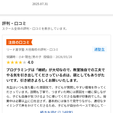
2025.07.31
評判・口コミ
スクール全体の評判・口コミを表示しています。
注目の口コミ
通塾生
リード進学塾 大垣南校の評判・口コミ
受講時：小4~現在/男の子
投稿日：2026/05/28
★★★★★
4.0
プログラミングは「継続」が大切なので、教室独自での工夫で
やる気を引き出してくださっている点は、親としてもありがた
いです。引き続きよろしくお願いいたします。
先生はいつも落ち着いた雰囲気で、子どもが質問しやすい環境を作ってく
ださっています。説明も丁寧で、つまずいた時には原因を一緒に探しなが
ら、子ども自身が気づけるように導いてくださる指導が印象的でした。授
業中は必要以上に口を出さず、基本的には後ろで見守りながら、適切なタ
イミングで声をかけてくださるため、子どもが自分のペースで安心して取
り組めています。カリキュラムの細かな内容まではまだ把握しきれていま
続きを読む(1,148字)