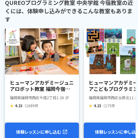
QUREOプログラミング教室 中央学館 今宿教室の近
くには、体験申し込みができるこんな教室もありま
す
ヒューマンアカデミージュニ
ヒューマンアカデミー
アロボット教室 福岡今宿教
アこどもプログラミン
室
西都小学校前教室
福岡県福岡市西区今宿2丁目1-26 2F
福岡県福岡市西区女原北11-2
★
4.23
（1689件
★
4.23
（175件
体験レッスンに申し込む
体験レッスンに申し込