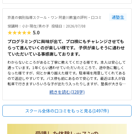
た。１時間やってもらえて、1か月一万円前後なので、この内容なら高く
はなく、続けられると思いました。
通塾生
京進の個別指導スクール・ワン 阿倉川教室の評判・口コミ
受講時：小3~現在/男の子
投稿日：2026/07/08
★★★★★
5.0
プログラミングに興味が出て、プロ検にもチャレンジさせても
らって進んでいくのが楽しい様です。 子供が楽しそうに通わせ
ていただいている事感謝しております。
わからないところがあると丁寧に教えてくださる様です。本人は安心して
通っています。1年くらい通わせていただいたところで、途中急に難しく
なった様ですが、何とか乗り越えた様です。駐車場を用意してくれてある
ので送迎しやすいです。バス停も前にあるので安心です。最近は本人が自
転車で行きますいろいろな子が出たり入ったりしますが、塾長が大きな声
で挨拶してくれるおかげかみんなきちんと挨拶をして入ってきます安いと
続きを読む(328字)
ありがたいですが、現在でも満足です。もともと予算は考えてなかったの
ですが、思ったよりも高いなと思った気がしますが、子供が楽しそうに通
っているので頑張ります。わからないところがあっても丁寧に指導しても
スクール全体の口コミをもっと見る(1497件)
らえる様です。楽しく通わせてもらってます。特に思い当たりません