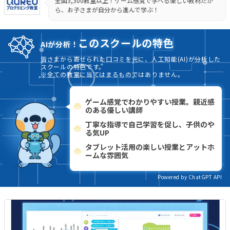
全国3,300教室以上！ゲーム感覚で学べる楽しい教材だか
ら、お子さまが自分から進んで学ぶ！
このスクールの特色
AIが分析！
皆さまから寄せられた口コミを元に、人工知能(AI)が分析した
スクールの特色です。
※全ての教室に当てはまるものではありません。
ゲーム感覚でわかりやすい授業。親近感
のある優しい講師
丁寧な指導で自己学習を促し、子供のや
る気UP
タブレット活用の楽しい授業とアットホ
ームな雰囲気
Powered by ChatGPT API