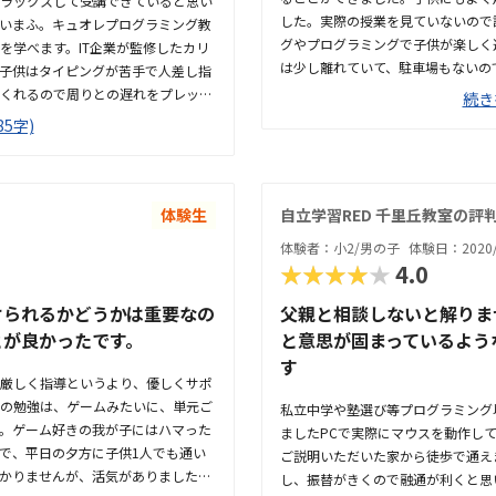
ラックスして受講できていると思い
した。実際の授業を見ていないので
いまふ。キュオレプログラミング教
グやプログラミングで子供が楽しく
を学べます。IT企業が監修したカリ
は少し離れていて、駐車場もないの
子供はタイピングが苦手で人差し指
でバスで通えるようになれば通いや
くれるので周りとの遅れをプレッシ
続き
雰囲気の教室でした。初日の子は前
ます。車の場合、駐車場は無いので
5字)
生に質問をしやすかったそうです。
せるしかないので少し不便です。バ
思います。体験はパソコン使用料の
少し不安があります。塾の生徒、講
方の雰囲気がよかったです。子供も
オレの教室は一番奥の部屋なので落
した。
の8階なので災害時が少し心配かな
体験生
自立学習RED 千里丘教室の評
なと思うので特に不満はありませ
体験者：小2/男の子
体験日：2020/
。子どもが楽しく学べる様にゲーム
★★★★★
4.0
に進んでいるようです。大学入試も
無いようになっているのもいいと思
けられるかどうかは重要なの
父親と相談しないと解りま
たのですが、プログラミングでは必
とが良かったです。
と意思が固まっているよう
いいなと思います。
す
厳しく指導というより、優しくサポ
の勉強は、ゲームみたいに、単元ご
私立中学や塾選び等プログラミング
。ゲーム好きの我が子にはハマった
ましたPCで実際にマウスを動作し
で、平日の夕方に子供1人でも通い
ご説明いただいた家から徒歩で通え
かりませんが、活気がありました。
し、振替がきくので融通が利くと思