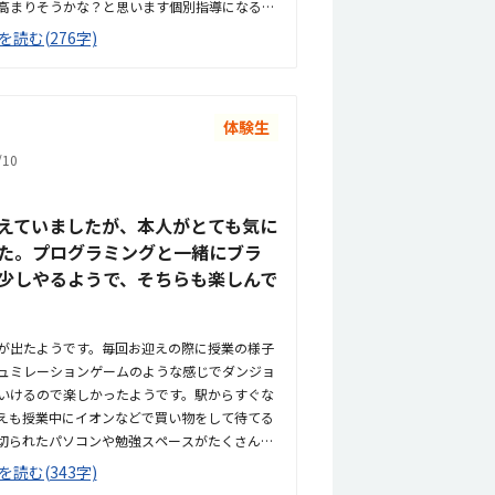
高まりそうかな？と思います個別指導になると
、でもプログラミングは個別の方が集中的にや
を読む(276字)
と苦手な部分があるのですが先生と普通に会話
た
体験生
10
えていましたが、本人がとても気に
た。プログラミングと一緒にブラ
少しやるようで、そちらも楽しんで
が出たようです。毎回お迎えの際に授業の様子
ュミレーションゲームのような感じでダンジョ
いけるので楽しかったようです。駅からすぐな
えも授業中にイオンなどで買い物をして待てる
切られたパソコンや勉強スペースがたくさん並
人つくということでしっかりみてもらえると思い
を読む(343字)
他と比べても良心的な値段設定なようです。プ