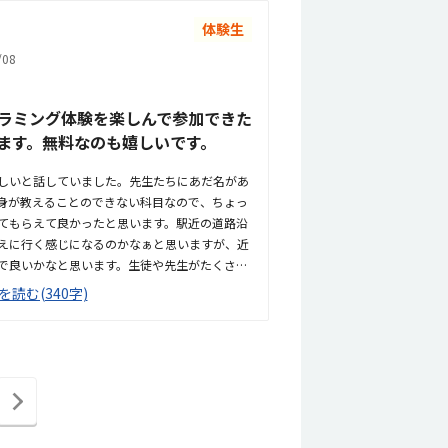
すく、まったくの初心者でも始めやすいと思い
ターでゲーム感覚で進められ、子供は楽しそう
体験生
て取り組むので集中できるようです。1ヶ月間
08
す。
ラミング体験を楽しんで参加できた
ます。無料なのも嬉しいです。
しいと話していました。先生たちにあだ名があ
身が教えることのできない科目なので、ちょっ
てもらえて良かったと思います。駅近の道路沿
えに行く感じになるのかなぁと思いますが、近
で良いかなと思います。生徒や先生がたくさん
イで明るい感じで、机のスペースが広くて良か
を読む(340字)
比較的安い方なのかなと思います。妥当かなと
る所は良いと思います。ゲームをしながらプロ
、子供たちが楽しみながら理解できてとても良
次
の
ペ