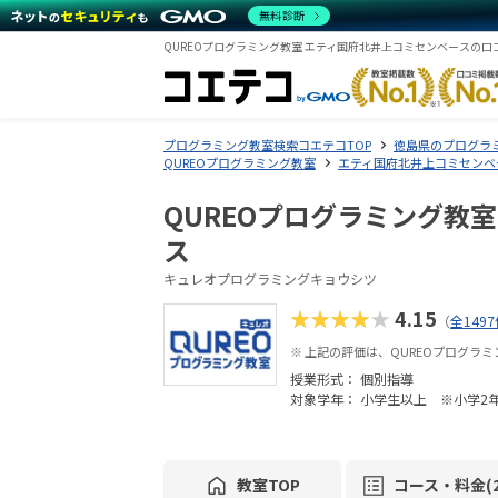
無料診断
QUREOプログラミング教室 エティ国府北井上コミセンベースの口
プログラミング教室検索コエテコTOP
徳島県のプログラ
QUREOプログラミング教室
エティ国府北井上コミセンベ
QUREOプログラミング教
ス
キュレオプログラミングキョウシツ
★★★★★
4.15
（
全149
※ 上記の評価は、QUREOプログラ
授業形式：
個別指導
対象学年： 小学生以上 ※小学2
教室TOP
コース・料金(2