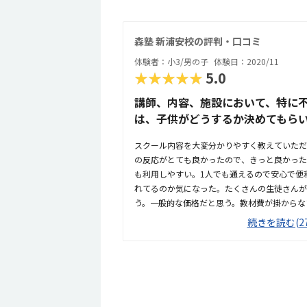
森塾 新浦安校の評判・口コミ
体験者：小3/男の子
体験日：2020/11
★★★★★
5.0
講師、内容、施設において、特に
は、子供がどうするか決めてもら
スクール内容を大変分かりやすく教えていただ
の反応がとても良かったので、きっと良かった
も利用しやすい。1人でも通えるので安心で便
れてるのか気になった。たくさんの生徒さんが
う。一般的な価格だと思う。教材費が掛からな
直体験前は、ロボットプログラミングではない
続きを読む(27
が、体験後の感想を聞くと、子どもは組み立て
いのだと言うことがわかった