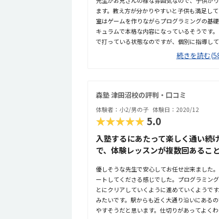
先生がお兄さんの様な雰囲気なので、子供がリ
ます。教え方が分かりやすいと子供も満足して
室はゲームを作りながらプログラミングの基礎
キュラムで本格な内容になっているそうです。
で打っている状態なのですが、個別に指導して
ャーに思わなくてもいい環境なのはいいと思い
続きを読む(58
近くのパーキングにとめるか近場で乗り降りさ
ス停も少し距離があるので帰りの暗い時間帯は
師がたくさんいて活気がある雰囲気です。キュ
ち着いてできるのではないかと思います。ビル
森塾 津田沼校の評判・口コミ
と思いました。探していた中では低価格なのか
体験者：小2/男の子
体験日：2020/12
ん。週に一回、１時間で妥当だと思っています
★★★★★
5.0
感覚でできる内容になっているので、スムーズ
視野に入れているそうなので、身につけて損は
入塾するにあたって楽しく通い続
います。タイピングも今までやらせていなかっ
で、体験レッスンが複数回あるこ
須になってくるのでこれを機会に上達できれば
優しそうな先生で安心してお任せ出来ました。
ートしてくださる感じでした。プログラミング
とにクリアしていくように進めていくようです
みたいです。駅からも近く大通り沿いにあるの
やすそうだと思います。仕切りがあってよくわ