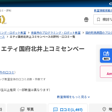
教室情報掲載の
コミ・評判
検討
ミング・ロボット教室
徳島市のプログラミング・ロボット教室
国府町西黒田のプロ
ース
エティ国府北井上コミセンベースの評判・口コミ一覧
室 エティ国府北井上コミセンベー
無料
7件の口コミ
）
A
ミング教室全体の口コミ点数・件数です
年生以上推奨（一部教室は異なります）
教室情報をもっと見る
)
写真
口コミ(1,497)