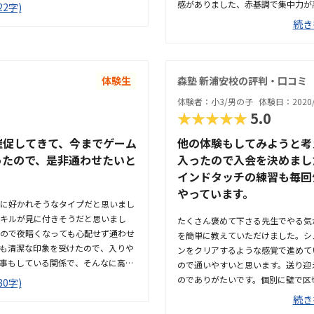
い刺激になるといいです。他の教室
感がありました、赤基調で集中力が
2字)
室よりリーズナブルだと思います。
少しお値段があがるなと思いました
続き
進めていけるのが良いと思いまし
れるのかなとも思います初対面の人
さそうです。
できていたので安心かなと感じまし
体験生
森塾 新浦安校の評判・口コミ
体験者：小3/男の子
体験日：2020/
★★★★★
5.0
催促してきて、今までゲーム
他の体験もしてみようと考
ったので、是非通わせたいと
入ったので入会を決めまし
インドタッチの練習も毎回
やっています。
に好かれそうなタイプだと思いまし
キルが見に付きそうだと思いまし
たくさん褒めて下さる先生でやる気
ので夜暗くなっても心配せず通わせ
を簡単に教えていただけました。シ
も清潔な印象を受けたので、入りや
ンをクリアするような感覚で進めて
事もしている関係で、そんなに高い
ので通いやすいと思います。送り迎
う頻度を考慮すると適正価格だと思
のでありがたいです。個別に壁で区
0字)
かったようで、今までそこまで夢中
んでいました。生徒2人に講師が1
続き
。
ます。相場がよくわかりませんが、