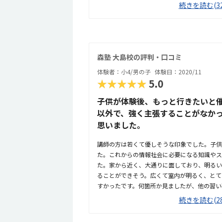
たくさんの人が勉強をしているのを見るのも良
続きを読む(32
はよくわかりませんが、他のプログラミング教
他の人の進み具合を気にせず、自分のペースで
た。同じ塾の中で、様々なことが習えるのも良
森塾 大島校の評判・口コミ
体験者：小4/男の子
体験日：2020/11
★★★★★
5.0
子供が体験後、もっと行きたいと
以外で、強く主張することがなか
思いました。
講師の方は若くて優しそうな印象でした。子供
た。これからの情報社会に必要になる知識やス
た。家から近く、大通りに面しており、明るい
ることができそう。広くて室内が明るく、とて
すかったです。何箇所か見ましたが、他の習い
費用だと難しいと思っていましたが、内容や通
続きを読む(28
いました。子供が毎日行きたいというほど楽し
になれることがなかったため、嬉しかったです