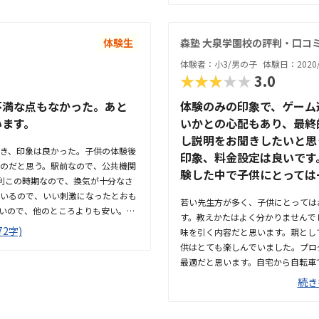
ログラムが子どもの興味を上手に引
んなら楽しんでプログラミングを学
しみにしています。
体験生
森塾 大泉学園校の評判・口コ
体験者：小3/男の子
体験日：2020/
★★★★★
3.0
不満な点もなかった。あと
体験のみの印象で、ゲーム
います。
いかとの心配もあり、最終
し説明をお聞きしたいと思
き、印象は良かった。子供の体験後
印象、料金設定は良いです
のだと思う。駅前なので、公共機関
験した中で子供にとっては
利この時期なので、換気が十分なさ
いるので、いい刺激になったとおも
若い先生方が多く、子供にとっては
いので、他のところよりも安い。正
す。教えかたはよく分かりませんで
ので、興味を持たないと思っていた
2字)
味を引く内容だと思います。親とし
ではなく、プログラミングを習いた
供はとても楽しんでいました。プロ
最適だと思います。自宅から自転車
ともできるので通いやすいですが、
続き
配です。明るく広々としていて綺麗
した。プログラミング教室は料金が