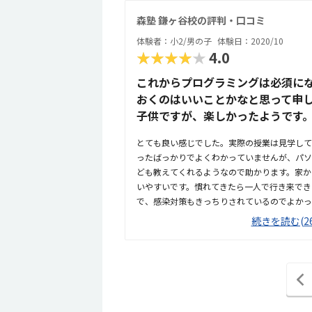
森塾 鎌ヶ谷校の評判・口コミ
体験者：小2/男の子
体験日：2020/10
★★★★★
4.0
これからプログラミングは必須に
おくのはいいことかなと思って申
子供ですが、楽しかったようです
とても良い感じでした。実際の授業は見学して
ったばっかりでよくわかっていませんが、パソ
ども教えてくれるようなので助かります。家か
いやすいです。慣れてきたら一人で行き来でき
で、感染対策もきっちりされているのでよかっ
なと思いますが、プログラミングとしてみたら
続きを読む(26
す。パソコンの基本の使い方を覚えることがで
ます。