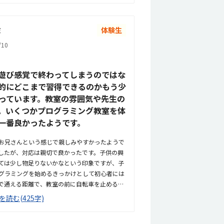
くような形になっており、ゲーム好きのお子さ
べると思います。毎回教室に行くのをとても楽
ミ
体験生
10
遊び感覚で終わってしまうのではな
的にどこまで習得できるのかもう少
っています。教室の雰囲気や先生の
。いくつかプログラミング教室を体
一番良かったようです。
お兄さんという感じで親しみやすかったようで
したが、対応は親切で良かったです。子供の興
ては少し物足りないかなという印象ですが、子
グラミングを始めるきっかけとして初心者には
で通える距離で、教室の前に自転車を止めるこ
駅の近くで車通りも多いので一人で通うには心
を読む(425字)
でした。塾に通う中高生も多く、活気がありま
高めの印象でしたが、通いやすい料金設定だと