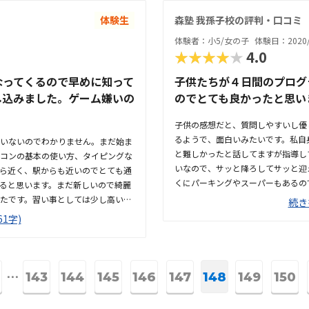
思います。カリキュラムは分かりや
ました。子供が好きそうなキャラク
体験生
森塾 我孫子校の評判・口コミ
でした。また、ヘッドフォンを付け
体験者：小5/女の子
体験日：2020/
無料で受講できるのがありがたいで
★★★★★
4.0
なってくるので早めに知って
子供たちが４日間のプログ
し込みました。ゲーム嫌いの
のでとても良かったと思い
。
子供の感想だと、質問しやすいし優
るようで、面白いみたいです。私自
いないのでわかりません。まだ始ま
と難しかったと話してますが指導し
コンの基本の使い方、タイピングな
いなので、サッと降ろしてサッと迎
ら近く、駅からも近いのでとても通
くにパーキングやスーパーもあるの
ると思います。まだ新しいので綺麗
がいて賑やかだった。雰囲気はキレ
たです。習い事としては少し高いか
続き
ったそうです。他の教室に比べると
他の教室より安いのかなと思いま
1字)
思います。振替可能や兄弟割引もあ
きるので、これから役に立つと思い
グラミングが学べるシステムなので
いと思います。
前
⋯
143
144
145
146
147
148
149
150
の
ペ