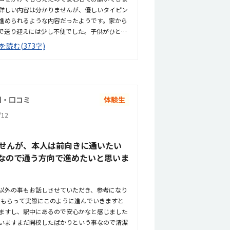
詳しい内容は分かりませんが、優しいタイピン
進められるような内容だったようです。家から
で送り迎えには少し不便でした。子供がひとり
すいと思いました。明るくきれいで、落ち着く
を読む(373字)
の席に座れるようにしてくださったようで、先
プログラミング教室としては平均的な料金だと
みなので気軽に体験できてよかったです。先生
話しかけやすかったようで緊張せず体験できま
判・口コミ
体験生
12
せんが、本人は前向きに通いたい
なので通う方向で進めたいと思いま
以外の事もお話しさせていただき、参考になり
てもらって実際にこのように進んでいきますと
ますし、駅中にあるので安心かなと感じました
いますまだ開校したばかりという事なので清潔