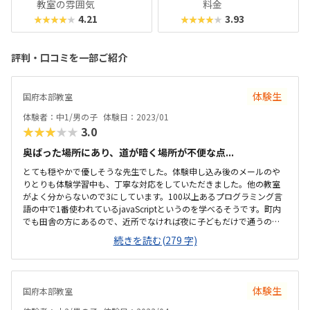
教室の雰囲気
料金
4.21
3.93
★★★★★
★★★★★
評判・口コミを一部ご紹介
体験生
国府本部教室
体験者：中1/男の子
体験日：2023/01
★★★★★
3.0
奥ばった場所にあり、道が暗く場所が不便な点...
とても穏やかで優しそうな先生でした。体験申し込み後のメールのや
りとりも体験学習中も、丁寧な対応をしていただきました。他の教室
がよく分からないので3にしています。100以上あるプログラミング言
語の中で1番使われているjavaScriptというのを学べるそうです。町内
でも田舎の方にあるので、近所でなければ夜に子どもだけで通うのは
難しいかと思いました。コミセンの小会議のような部屋でやっていま
続きを読む(279 字)
す。体験時は生徒2人だったので、ゆったり過ごせました。高めではあ
るけど、プログラミングだとこんな感じかなと。プラス3000円程で自
宅でも学習できるのがいいなと思いました。
体験生
国府本部教室