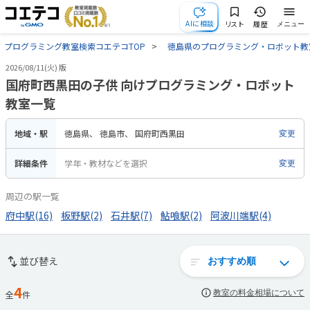
AIに相談
リスト
履歴
メニュー
プログラミング教室検索コエテコTOP
徳島県のプログラミング・ロボット教
2026/08/11(火) 版
国府町西黒田の子供 向けプログラミング・ロボット
教室一覧
地域・駅
徳島県
徳島市
国府町西黒田
変更
詳細条件
学年・教材などを選択
変更
周辺の駅一覧
府中駅(16)
板野駅(2)
石井駅(7)
鮎喰駅(2)
阿波川端駅(4)
並び替え
4
教室の料金相場について
全
件