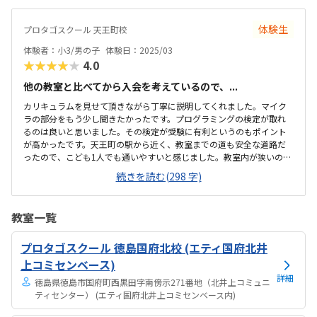
あると思います。自宅から自転車で行くには少し距離がある為、電車
で通う形になるかと思います。明るい開放的な雰囲気の教室でした。
体験生
プロタゴスクール 天王町校
教室内は入口で靴を脱ぎました。室内は綺麗で整理整頓されていまし
た。ビギナー、ベーシック、アドバンスのコースによって料金が違い
体験者：小3/男の子
体験日：2025/03
ました。もう少しするかもと思っていたので許容範囲で...
★★★★★
4.0
他の教室と比べてから入会を考えているので、...
カリキュラムを見せて頂きながら丁寧に説明してくれました。マイク
ラの部分をもう少し聞きたかったです。プログラミングの検定が取れ
るのは良いと思いました。その検定が受験に有利というのもポイント
が高かったです。天王町の駅から近く、教室までの道も安全な道路だ
ったので、こども1人でも通いやすいと感じました。教室内が狭いのが
気になりました。でもパソコンは画面がキレイで大きくて見やすくて
続きを読む(298 字)
良いと感じました。他に見学に行った教室は月額29000円だったため
（個別）、その価格に比べたら安いと感じました。親として1番ポイン
トが高いのは、駅近でこども1人で通えそうな部分です。こどもは先生
教室一覧
が丁寧だったと言ってました。
プロタゴスクール 徳島国府北校 (エティ国府北井
上コミセンベース)
詳細
徳島県徳島市国府町西黒田字南傍示271番地（北井上コミュニ
ティセンター） (エティ国府北井上コミセンベース内)