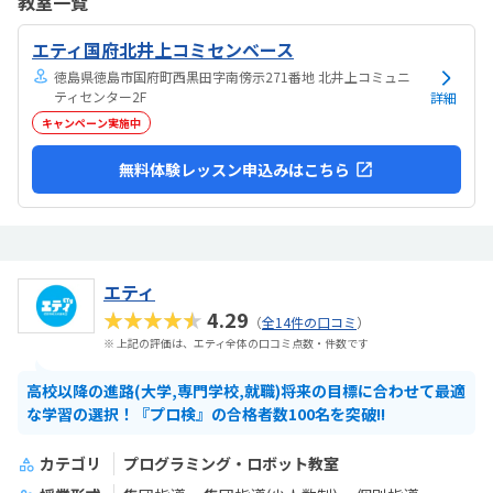
教室一覧
気持ちになれて良かった。
エティ国府北井上コミセンベース
徳島県徳島市国府町西黒田字南傍示271番地 北井上コミュニ
ティセンター2F
詳細
キャンペーン実施中
無料体験レッスン申込みはこちら
エティ
★★★★★
4.29
（
全14件の口コミ
）
※ 上記の評価は、エティ全体の口コミ点数・件数です
高校以降の進路(大学,専門学校,就職)将来の目標に合わせて最適
な学習の選択！『プロ検』の合格者数100名を突破!!
カテゴリ
プログラミング・ロボット教室