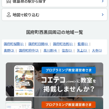
徳島県
駅
探す
の
から
地図
絞り込む
で
国府町西黒田周辺の地域一覧
国府町桜間(1)
国府町日開(6)
国府町池尻(1)
藍畑(1)
奥野(2)
国府町府中(2)
高川原(4)
住吉(1)
矢上(1)
大寺(1)