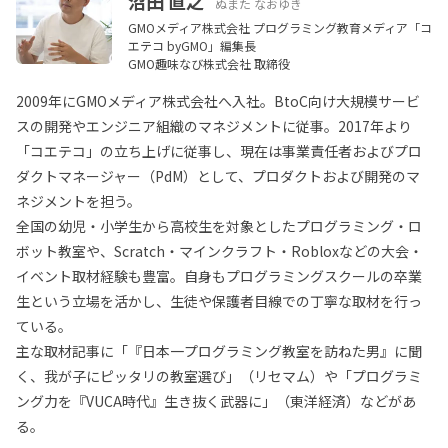
沼田 直之
ぬまた なおゆき
GMOメディア株式会社 プログラミング教育メディア「コ
エテコ byGMO」編集長
GMO趣味なび株式会社 取締役
2009年にGMOメディア株式会社へ入社。BtoC向け大規模サービ
スの開発やエンジニア組織のマネジメントに従事。2017年より
「コエテコ」の立ち上げに従事し、現在は事業責任者およびプロ
ダクトマネージャー（PdM）として、プロダクトおよび開発のマ
ネジメントを担う。
全国の幼児・小学生から高校生を対象としたプログラミング・ロ
ボット教室や、Scratch・マインクラフト・Robloxなどの大会・
イベント取材経験も豊富。自身もプログラミングスクールの卒業
生という立場を活かし、生徒や保護者目線での丁寧な取材を行っ
ている。
主な取材記事に「『日本一プログラミング教室を訪ねた男』に聞
く、我が子にピッタリの教室選び」（リセマム）や「プログラミ
ング力を『VUCA時代』生き抜く武器に」（東洋経済）などがあ
る。