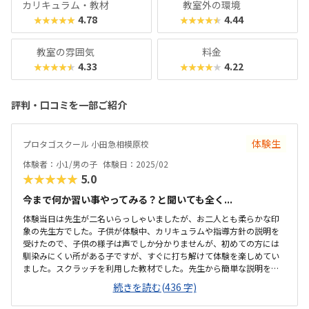
カリキュラム・教材
教室外の環境
4.78
4.44
★★★★★
★★★★★
教室の雰囲気
料金
4.33
4.22
★★★★★
★★★★★
評判・口コミを一部ご紹介
体験生
プロタゴスクール 小田急相模原校
体験者：小1/男の子
体験日：2025/02
★★★★★
5.0
今まで何か習い事やってみる？と聞いても全く...
体験当日は先生が二名いらっしゃいましたが、お二人とも柔らかな印
象の先生方でした。子供が体験中、カリキュラムや指導方針の説明を
受けたので、子供の様子は声でしか分かりませんが、初めての方には
馴染みにくい所がある子ですが、すぐに打ち解けて体験を楽しめてい
ました。スクラッチを利用した教材でした。先生から簡単な説明を受
けこれなら子供も楽しんで取組めそうと思いました。マイクラの教材
続きを読む(436 字)
もありましたが、それをやるには、その他の教材を全て終わらせてか
ら等ルール決めもしっかりましました。駅近にあり通いやすい立地に