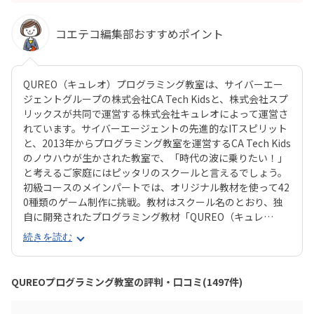
コエテコ編集部おすすめポイント
QUREO（キュレオ）プログラミング教室は、サイバーエー
ジェントグループの株式会社CA Tech Kidsと、株式会社スプ
リックスが共同で運営する株式会社キュレオによって運営さ
れています。サイバーエージェントの先進的なITスピリット
と、2013年からプログラミング教室を運営するCA Tech Kids
のノウハウが生かされた教室で、「時代の波に乗りたい！」
と考えるご家庭にはピッタリのスクールと言えるでしょう。
初級コースのメインパートでは、オリジナル教材を使って42
0種類のゲーム制作に挑戦。教材はスクール名のとおり、独
自に開発されたプログラミング教材「QUREO（キュレ
オ）」です。スマホゲームのような感覚でサクサク進められ
続きを読む
るのに、本格的な内容が学べるのが魅力。子どもにとっても
「やらされている感」がないので、楽しくゲームをクリアし
ていくようなペースでどんどん学習を進めていけます。教材
QUREOプログラミング教室の評判・口コミ(1497件)
のデザイン性も高く、実際にスマホゲーム開発で使用されて
いたキャラクター素材などを多数収録。リッチなグラフィッ