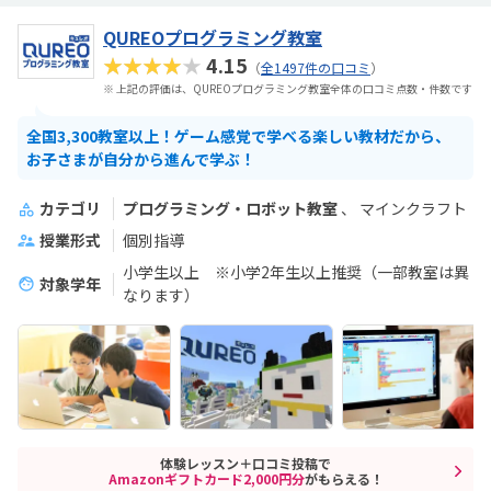
QUREOプログラミング教室
★★★★★
4.15
（
全1497件の口コミ
）
※ 上記の評価は、QUREOプログラミング教室全体の口コミ点数・件数です
全国3,300教室以上！ゲーム感覚で学べる楽しい教材だから、
お子さまが自分から進んで学ぶ！
カテゴリ
プログラミング・ロボット教室
マインクラフト
授業形式
個別指導
小学生以上 ※小学2年生以上推奨（一部教室は異
対象学年
なります）
体験レッスン＋口コミ投稿で
Amazonギフトカード2,000円分
がもらえる！