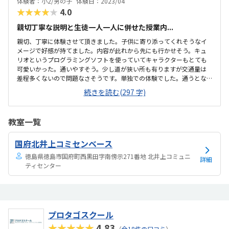
体験者：小2/男の子
体験日：2023/04
★★★★★
4.0
親切丁寧な説明と生徒一人一人に併せた授業内...
親切、丁寧に体験させて頂きました。子供に寄り添ってくれそうなイ
メージで好感が持てました。内容が此れから先にも行かせそう。キュ
リオというプログラミングソフトを使っていてキャラクターもとても
可愛いかった。通いやすそう。少し道が狭い所も有りますが交通量は
差程多くないので問題なさそうです。単独での体験でした。通うとな
っても個別または最大でも2～3人なのでその点がとても良かったで
続きを読む(297 字)
す。なかなか個別でこの値段設定はないので。もう少し安いと助かり
ますがプログラミング教室としては妥当な値段設定かなと。魅力的な
教室でした。プログラミングに使うソフトのキャラクターに子供が食
教室一覧
いついていたのが良かったと思います。
国府北井上コミセンベース
徳島県徳島市国府町西黒田字南傍示271番地 北井上コミュニ
詳細
ティセンター
プロタゴスクール
★★★★★
4.83
（
全18件の口コミ
）