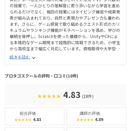
の授業で、一人ひとりの理解度に寄り添いながら学習を進め
られるだけでなく、毎回の授業にはタイピング練習や成果発
表が組み込まれており、自然と表現力やプレゼン力も養われ
ます。さらに、ゲーム感覚で取り組めるクエスト形式のカリ
キュラムやランキング機能がモチベーションを高め、学びの
継続を後押し。Scratchを使った基礎から、UnityやC#によ
る本格的なゲーム開発まで段階的に挑戦できるため、小学生
から高校生まで幅広く対応しています。資格取得や大学受験
対策にも直結する実践的な内容で、未来につながる確かなス
続きを読む
キルを身につけられるのが大きな魅力です。
プロタゴスクールの評判・口コミ(18件)
4.83
★★★★★
(18件)
総合評価
講師の評価
4.83
4.89
★★★★★
★★★★★