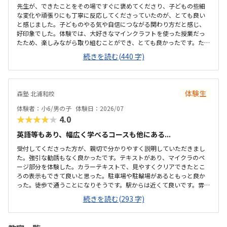
先生が、できたことをその場ですぐに褒めてくださり、子どもの些細
な変化や頑張りにも丁寧に反応してくださっていたのが、とても良い
と感じました。子どものやる気や自信につながる関わり方だと感じ、
好印象でした。体験では、大好きなマインクラフトを使った授業だっ
たため、楽しみながら取り組むことができ、とても良かったです。た
だ、今後もずっとマインクラフトを使った内容ではないと伺ったの
続きを読む(440 字)
で、その後も興味を持って取り組めるかどうかは少し気になる点でし
た。教室は自宅から15分ほどの距離にあり、通いやすいと感じまし
た。また、駐車場もあるため、送り迎えもしやすく、安心して通わせ
られる環境だと思いました。教室は一人ひとりの席が完全に仕切られ
体験生
森塾 北浦和校
ているわけではありませんが、壁などで視線が分散しにくい工夫がさ
れており、集中しやすい雰囲気だと感じました。月4回（1回50分）で
体験者：小6/男の子
体験日：2026/07
約12,000円という料金は、我が家にとってはや...
★★★★★
4.0
英語等もあり、幅広く学べるコースも他にある...
受付してくださった方が、親切で分かりやすく説明していただきまし
た。強引な勧誘もなく良かったです。テキストがあり、マイクラのペ
ージ部分を体験した。カラーテキストで、見やすくクリアできたとこ
ろの表示もできて良いと思った。駐車場や駐輪場があるともっと良か
った。徒歩で通うことになりそうです。駅からは近くて良いです。雰囲
気も良く、清潔感もあった。部屋が区切られていて、個人スペースも
続きを読む(293 字)
確保されていて良かった。基本料金以外に、追加料金があまり無さそ
うで良かった。できれば、毎月1万以内で通いたいです。子供に熱心に
話しかけてくださったり、褒めてくださって、子供が頑張ろうという