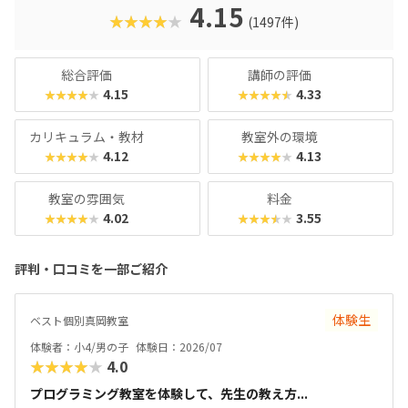
クに慣れている今の子どもでも、「安っぽい」「子どもっぽ
4.15
★★★★★
(1497件)
い」と思わず勉強に取り組めるでしょう。学習結果は通信簿
のような形で確認できるので、保護者も安心ですね。
総合評価
講師の評価
4.15
4.33
★★★★★
★★★★★
カリキュラム・教材
教室外の環境
4.12
4.13
★★★★★
★★★★★
教室の雰囲気
料金
4.02
3.55
★★★★★
★★★★★
評判・口コミを一部ご紹介
体験生
ベスト個別真岡教室
体験者：小4/男の子
体験日：2026/07
★★★★★
4.0
プログラミング教室を体験して、先生の教え方...