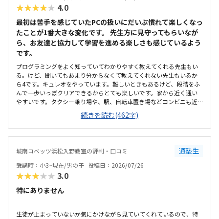
ことがありました。その際お電話いただき、少し延長してもいいです
★★★★★
4.0
かとご相談いただきました。時間がきたら終わり、とせずにご対応い
ただけたのでうれしかったです。今のところ特にありませんが、授業
最初は苦手を感じていたPCの扱いにだいぶ慣れて楽しくなっ
内容が不透明なので習熟度がわからないところでしょうか。ただ本人
たことが1番大きな変化です。 先生方に見守ってもらいなが
は楽しそうに通っています。特にありません。
ら、お友達と協力して学習を進める楽しさも感じているよう
です。
プログラミングをよく知っていてわかりやすく教えてくれる先生もい
る。けど、聞いてもあまり分からなくて教えてくれない先生もいるか
ら4です。キュレオをやっています。難しいときもあるけど、段階をふ
んで一歩いっぽクリアできるからとても楽しいです。家から近く通い
やすいです。タクシー乗り場や、駅、自転車置き場などコンビニも近
くにあるのでとても便利です。部屋はスッキリしていてきれいで勉強
続きを読む(462字)
しやすいです。前に仕切りもあるから集中できる。温度も聞いて調整
してくれるから、過ごしやすいです。教えてもらう時とそうでない時
がある様子なので、あまり教えてもらわない場合には料金的には高い
と感じます。先生方がやさしくて和やかな雰囲気の中、お友達とも教
通塾生
城南コベッツ浜松入野教室の評判・口コミ
え合ったりしながらマイペースに学習できるので、喜んで通っていま
す。トイレが教室から見えない離れた場所にあり、クラゼミやビル関
受講時：小3~現在/男の子
投稿日：2026/07/26
係以外の方も(屋外からも自由に入れる)使えるので、ひとりでトイレに
★★★★★
3.0
行かせるのがかなり心配です。学校と違って急かされることなくじっ
くり考えながら学習できるのが嬉しいと言っています。
特にありません
生徒が止まっていないか気にかけながら見ていてくれているので、特