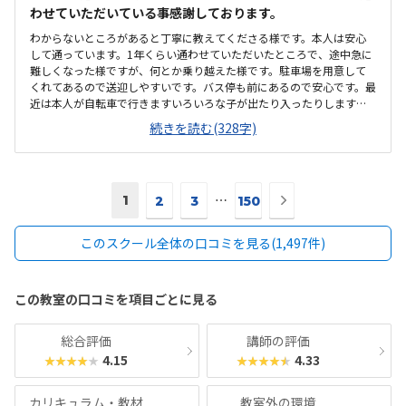
わせていただいている事感謝しております。
わからないところがあると丁寧に教えてくださる様です。本人は安心
して通っています。1年くらい通わせていただいたところで、途中急に
難しくなった様ですが、何とか乗り越えた様です。駐車場を用意して
くれてあるので送迎しやすいです。バス停も前にあるので安心です。最
近は本人が自転車で行きますいろいろな子が出たり入ったりします
が、塾長が大きな声で挨拶してくれるおかげかみんなきちんと挨拶を
続きを読む(328字)
して入ってきます安いとありがたいですが、現在でも満足です。もと
もと予算は考えてなかったのですが、思ったよりも高いなと思った気
がしますが、子供が楽しそうに通っているので頑張ります。わからな
いところがあっても丁寧に指導してもらえる様です。楽しく通わせて
次
1
⋯
もらってます。特に思い当たりません
2
3
150
の
ペ
このスクール全体の口コミを見る(1,497件)
ー
ジ
へ
この教室の口コミを項目ごとに見る
総合評価
講師の評価
4.15
4.33
★★★★★
★★★★★
カリキュラム・教材
教室外の環境