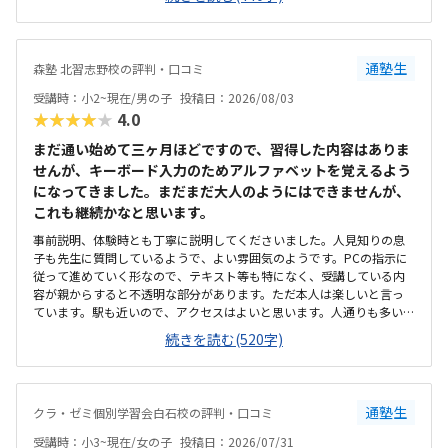
で、その後も興味を持って取り組めるかどうかは少し気になる点でし
た。教室は自宅から15分ほどの距離にあり、通いやすいと感じまし
た。また、駐車場もあるため、送り迎えもしやすく、安心して通わせ
られる環境だと思いました。教室は一人ひとりの席が完全に仕切られ
通塾生
森塾 北習志野校の評判・口コミ
ているわけではありませんが、壁などで視線が分散しにくい工夫がさ
れており、集中しやすい雰囲気だと感じました。月4回（1回50分）で
受講時：小2~現在/男の子
投稿日：2026/08/03
約12,000円という料金は、我が家にとってはやや高く感じますが、プ
★★★★★
4.0
ログラミング教室の相場を考えると、妥当な金額なのかなと思いまし
た。
まだ通い始めて三ヶ月ほどですので、習得した内容はありま
せんが、キーボード入力のためアルファベットを覚えるよう
になってきました。まだまだ大人のようにはできませんが、
これも継続かなと思います。
事前説明、体験時とも丁寧に説明してくださいました。人見知りの息
子も先生に質問しているようで、よい雰囲気のようです。PCの指示に
従って進めていく形なので、テキスト等も特になく、受講している内
容が親からすると不透明な部分があります。ただ本人は楽しいと言っ
ています。駅も近いので、アクセスはよいと思います。人通りも多いの
で、一人で通わせてもそんなに問題ないかと思います。ただビルが少
続きを読む(520字)
し古いので、子供からすると怖いかもしれません。高校受験を主とす
る塾なので、小2の息子からすると静かかなと思います。ただそのぶん
騒がずいるようなので、雰囲気は悪くないと思います。プログラミン
グで一万円は安いと思います。ただ習得できる内容次第かと思うの
通塾生
クラ・ゼミ個別学習会白石校の評判・口コミ
で、これから様子を見たいと思います。体験のとき、PCの不具合でス
タートが遅くなり、所定の時間よりも受講時間が短くなってしまった
受講時：小3~現在/女の子
投稿日：2026/07/31