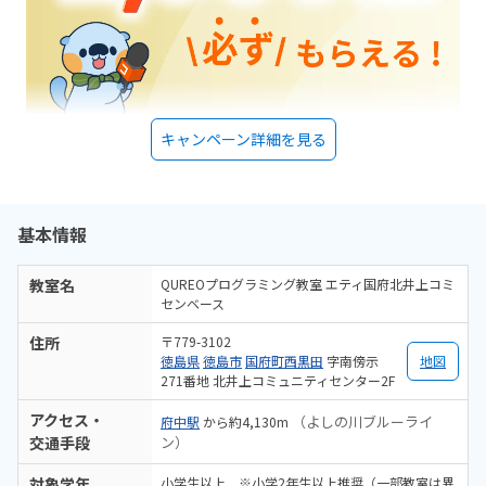
キャンペーン詳細を見る
基本情報
教室名
QUREOプログラミング教室 エティ国府北井上コミ
センベース
住所
〒779-3102
徳島県
徳島市
国府町西黒田
字南傍示
地図
271番地 北井上コミュニティセンター2F
アクセス・
（よしの川ブルーライ
府中駅
から約4,130m
交通手段
ン）
対象学年
小学生以上 ※小学2年生以上推奨（一部教室は異