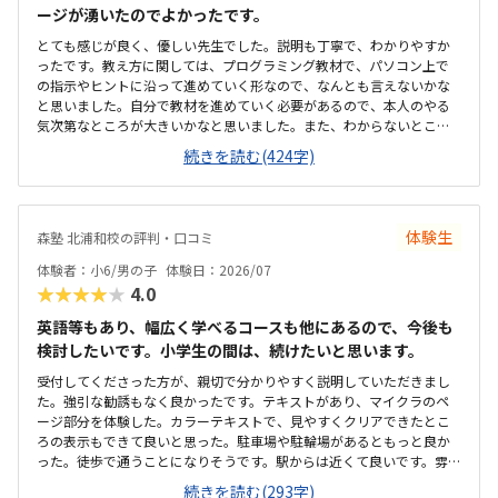
ージが湧いたのでよかったです。
いため、毎回専用駐車場に入れる必要があります。少し手間には感じ
ますが、安全面を考えると仕方がない部分でもあり、安心して送り迎
とても感じが良く、優しい先生でした。説明も丁寧で、わかりやすか
えができる環境だと思っています。教室内は全体的にきれいに整って
ったです。教え方に関しては、プログラミング教材で、パソコン上で
おり、落ち着いた雰囲気で学べる環境だと感じました。設備もきちん
の指示やヒントに沿って進めていく形なので、なんとも言えないかな
と手入れされていて、パソコンや机まわりも清潔に保たれているた
と思いました。自分で教材を進めていく必要があるので、本人のやる
め、子どもが安心して集中できる空間になっています。初めてのプロ
気次第なところが大きいかなと思いました。また、わからないところ
グラミング学習でも不安なく取り組める環境が整っている点は、とて
をわからないまま適当に進めず、きちんと質問し、確認しながらでき
続きを読む(424字)
も良い印象でした。教室の割引制度があることで助かってはいます
るかどうかが懸念点です。家から近く、徒歩で子ども1人でも通わせる
が、正規料金だけを見るとやはり高いと感じています。今は割引があ
ことができそうなので、そこは魅力的だなと思いました。こじんまり
るから続けられていますが、もしこの制度がなくなってしまったらど
とした教室ですが、机や椅子は綺麗でした。余計なものが置かれてい
うしようかと考えてしまうこともあります。キュレオとは直接関係な
ないので勉強に集中できそうな環境だと思いました。月額は習い事の
いのかもしれませんが、教室独自で小学生向けの出席カード制度があ
体験生
森塾 北浦和校の評判・口コミ
中では高めかなと思います。ただ、パソコンとその中にある教材を使
ります。レッスンに参加するたびにスタンプが貯まり、一定数集まる
用するため、高くなってしまうのは仕方ないかなとも思います。マイ
体験者：小6/男の子
体験日：2026/07
と景品と交換できる仕組みになっているため、子どもも毎回楽しみに
クラが使われているということで子どもが興味を持っていました。遊
★★★★★
4.0
しています。特に大きく気になる点はありません。通い始めてから困
び感覚で学んでいけるのは良いと思います。
ったこともなく、安心して続けられています。上記でお話したとお
英語等もあり、幅広く学べるコースも他にあるので、今後も
り、教室の雰囲気や指導の進め方、独自の取り組みなど、総合的に満
検討したいです。小学生の間は、続けたいと思います。
足しています。子どもが楽しく通えており、成長を実感できる点が何
よりありがたいです。今後もこのまま安心して続けられればと思って
受付してくださった方が、親切で分かりやすく説明していただきまし
います。
た。強引な勧誘もなく良かったです。テキストがあり、マイクラのペ
ージ部分を体験した。カラーテキストで、見やすくクリアできたとこ
ろの表示もできて良いと思った。駐車場や駐輪場があるともっと良か
った。徒歩で通うことになりそうです。駅からは近くて良いです。雰囲
気も良く、清潔感もあった。部屋が区切られていて、個人スペースも
続きを読む(293字)