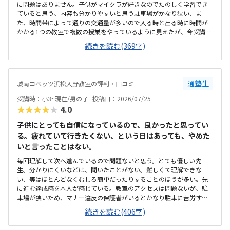
に問題はありません。子供がマイクラが好きなのでたのしく学習でき
ていると思う、内容も分かりやすいと思う駐車場がかなり狭い、ま
た、時間帯によって通りの交通量が多いので入る時と出る時に時間が
かかる1つの教室で複数の授業をやっているように見えたが、今受講し
ているものは他のクラスとかぶっていないので気にはしていないこの
続きを読む(369字)
くらいの金額はかかるものだと思う、特に不満はないです。回数も週
一回で特に不満は無いです。静かな雰囲気で学習できるのはよい、先
生も生徒がつまづいていないか気にかけながらされているので問題な
いです部屋が1つしかなく、他の授業とかぶっていると声が聞こえて集
通塾生
城南コベッツ浜松入野教室の評判・口コミ
中できないなどの心配がある程度です特にありません
受講時：小3~現在/男の子
投稿日：2026/07/25
★★★★★
4.0
子供にとっても自信になっているので、良かったと思ってい
る。疲れていて行きたくない、という日はあっても、やめた
いと言ったことはない。
毎回理解して次へ進んでいるので問題ないと思う。とても優しい先
生。分かりにくいなどは、聞いたことがない。難しくて理解できな
い、等はほとんどなくむしろ簡単だったりすることのほうが多い。先
に進む達成感を本人が感じている。教室のアクセスは問題ないが、駐
車場が狭いため、マナー違反の保護者がいるとかなり駐車に苦労す
る。教室側でも対応に苦慮している。教室というより、保護者のマナ
続きを読む(406字)
ー問題。個人塾として問題ない。置いているおやつが駄菓子とかでな
く、良いオヤツのため、子どもたちはいつも嬉しそう。こういった些