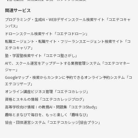
関連サービス
プログラミング・生成AI・WEBデザインスクール検索サイト「コエテコキャ
ンパス」
ドローンスクール検索サイト「コエテコドローン」
転職エージェント・転職サイト・フリーランスエージェント検索サイト「コ
エテコキャリア」
塾・学習塾検索サイト「コエテコ塾さがし」
AIで、スクール運営をアップデートする業務管理システム「コエテコマネー
ジャー」
Googleマップ・検索からカンタンに予約できるオンライン予約システム「コ
エテコリザーブ」
オンライン講座ビジネス管理「コエテコカレッジ」
資格とスキルの情報「コエテコカレッジブログ」
高等学校向け情報Ⅰの教務AI・問題集「コエテコStudy」
趣味とまなびで毎日を、もっと楽しく「趣味なび」
協会・団体運営システム「コエテコカレッジ|協会プラン」