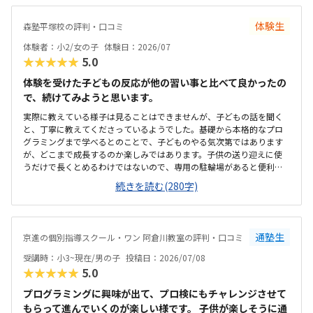
細なことも、テンションを維持できる一つになる。プログラミングに
ついては、ロボットではないためロボット教室等に比べると安いが、
体験生
森塾平塚校の評判・口コミ
他とあまり比較していないため分からない。塾長がベテランでいらっ
しゃるので、保護者にとってもためになる話をしてくださる。非常に
体験者：小2/女の子
体験日：2026/07
頼りになり、細かく要望も対応してくれているので助かる。特に思い
★★★★★
5.0
当たらない。
体験を受けた子どもの反応が他の習い事と比べて良かったの
で、続けてみようと思います。
実際に教えている様子は見ることはできませんが、子どもの話を聞く
と、丁寧に教えてくださっているようでした。基礎から本格的なプロ
グラミングまで学べるとのことで、子どものやる気次第ではあります
が、どこまで成長するのか楽しみではあります。子供の送り迎えに使
うだけで長くとめるわけではないので、専用の駐輪場があると便利だ
なと思いました。教室は綺麗ですが、建物自体、廊下や階段などが煙
続きを読む(280字)
草臭くて、他のテナントも入っているので仕方がないのかも知れませ
んが、そこだけが気になりました。１時間やってもらえて、1か月一万
円前後なので、この内容なら高くはなく、続けられると思いました。
通塾生
京進の個別指導スクール・ワン 阿倉川教室の評判・口コミ
受講時：小3~現在/男の子
投稿日：2026/07/08
★★★★★
5.0
プログラミングに興味が出て、プロ検にもチャレンジさせて
もらって進んでいくのが楽しい様です。 子供が楽しそうに通