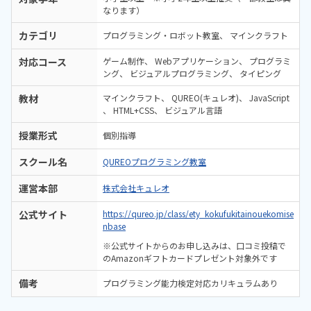
なります）
カテゴリ
プログラミング・ロボット教室
マインクラフト
対応コース
ゲーム制作
Webアプリケーション
プログラミ
ング
ビジュアルプログラミング
タイピング
教材
マインクラフト
QUREO(キュレオ)
JavaScript
HTML+CSS
ビジュアル言語
授業形式
個別指導
スクール名
QUREOプログラミング教室
運営本部
株式会社キュレオ
公式サイト
https://qureo.jp/class/ety_kokufukitainouekomise
nbase
※公式サイトからのお申し込みは、口コミ投稿で
のAmazonギフトカードプレゼント対象外です
備考
プログラミング能力検定対応カリキュラムあり