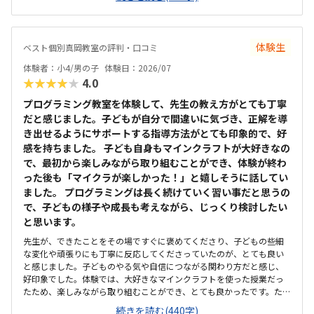
確保されていて良かった。基本料金以外に、追加料金があまり無さそ
うで良かった。できれば、毎月1万以内で通いたいです。子供に熱心に
話しかけてくださったり、褒めてくださって、子供が頑張ろうという
気持ちになれて良かった。
体験生
ベスト個別真岡教室の評判・口コミ
体験者：小4/男の子
体験日：2026/07
★★★★★
4.0
プログラミング教室を体験して、先生の教え方がとても丁寧
だと感じました。子どもが自分で間違いに気づき、正解を導
き出せるようにサポートする指導方法がとても印象的で、好
感を持ちました。 子ども自身もマインクラフトが大好きなの
で、最初から楽しみながら取り組むことができ、体験が終わ
った後も「マイクラが楽しかった！」と嬉しそうに話してい
ました。 プログラミングは長く続けていく習い事だと思うの
で、子どもの様子や成長も考えながら、じっくり検討したい
と思います。
先生が、できたことをその場ですぐに褒めてくださり、子どもの些細
な変化や頑張りにも丁寧に反応してくださっていたのが、とても良い
と感じました。子どものやる気や自信につながる関わり方だと感じ、
好印象でした。体験では、大好きなマインクラフトを使った授業だっ
たため、楽しみながら取り組むことができ、とても良かったです。た
だ、今後もずっとマインクラフトを使った内容ではないと伺ったの
続きを読む(440字)