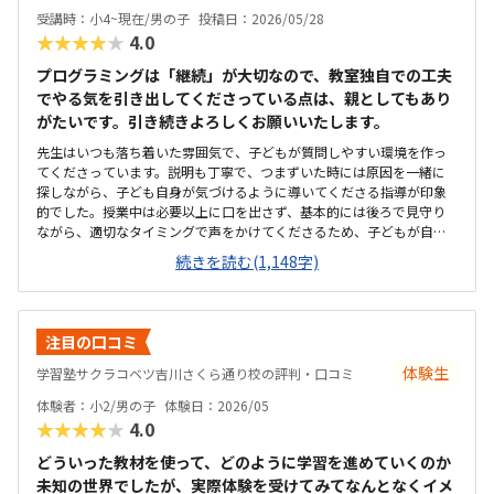
受講時：小4~現在/男の子
投稿日：2026/05/28
★★★★★
4.0
プログラミングは「継続」が大切なので、教室独自での工夫
でやる気を引き出してくださっている点は、親としてもあり
がたいです。引き続きよろしくお願いいたします。
先生はいつも落ち着いた雰囲気で、子どもが質問しやすい環境を作っ
てくださっています。説明も丁寧で、つまずいた時には原因を一緒に
探しながら、子ども自身が気づけるように導いてくださる指導が印象
的でした。授業中は必要以上に口を出さず、基本的には後ろで見守り
ながら、適切なタイミングで声をかけてくださるため、子どもが自分
のペースで安心して取り組めています。カリキュラムの細かな内容ま
続きを読む(1,148字)
ではまだ把握しきれていませんが、教室独自の進捗シートがとても分
かりやすく作られており、「今日はどこまで進んだか」が一目で確認
できる仕組みになっています。子ども自身も「今日はここまで進んだ
よ」と嬉しそうに教えてくれるので、学習の見える化がしっかりでき
注目の口コミ
ていると感じます。さらに、各ステップの先には「このあたりでどの
検定レベルを目指せるか」といった目安も書かれており、今どの段階
体験生
学習塾サクラコベツ吉川さくら通り校の評判・口コミ
にいて、どこに向かっているのかが親にも分かりやすく示されていま
体験者：小2/男の子
体験日：2026/05
す。プログラミングは進度や理解度が見えにくいイメージがありまし
★★★★★
4.0
たが、このシートのおかげで成長の道筋が具体的にイメージでき、安
心して通わせることができています。教室までは車で10分ほどかかる
どういった教材を使って、どのように学習を進めていくのか
ため、通いやすさとしては「普通」という評価にさせていただきま
未知の世界でしたが、実際体験を受けてみてなんとなくイメ
す。周辺は大通りで交通量が多く、路上での一時的な乗り降りが難し