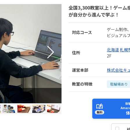
全国3,300教室以上！ゲー
が自分から進んで学ぶ！
ゲーム制作
対応コース
ビジュアル
北海道
札幌
住所
2F
運営本部
株式会社キ
教室の特徴
駐輪場あり
体
Ama
無料
体