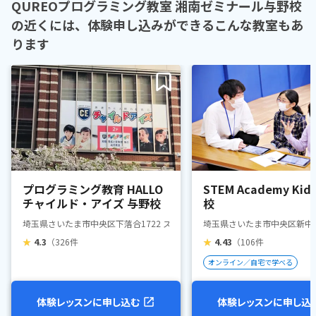
QUREOプログラミング教室 湘南ゼミナール与野校
の近くには、体験申し込みができるこんな教室もあ
ります
プログラミング教育 HALLO
STEM Academy Kid
チャイルド・アイズ 与野校
校
埼玉県さいたま市中央区下落合1722 スカイレジデンシャルタワーズSW 201
埼玉県さいたま市中央区新中里
★
4.3
（326件
★
4.43
（106件
オンライン／自宅で学べる
体験レッスンに申し込む
体験レッスンに申し込