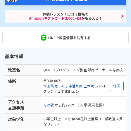
無料
体験レッスン＋口コミ投稿で
Amazonギフトカード2,000円分
がもらえる！
LINEで教室情報を共有する
基本情報
教室名
QUREOプログラミング教室 湘南ゼミナール与野校
住所
〒330-0071
埼玉県
さいたま市浦和区
上木崎
1-10-1
地図
グランデュオ北街区 1F
アクセス・
（JR京浜東北線）
与野駅
から約220m
交通手段
対象学年
小学生以上 ※小学2年生以上推奨（一部教室は異
なります）