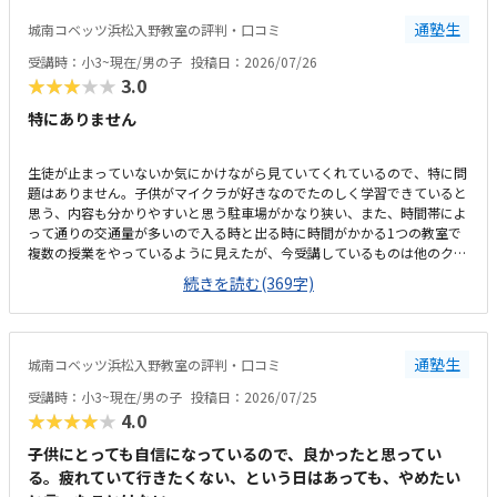
やかな雰囲気の中、お友達とも教え合ったりしながらマイペースに学習で
通塾生
城南コベッツ浜松入野教室の評判・口コミ
きるので、喜んで通っています。トイレが教室から見えない離れた場所に
あり、クラゼミやビル関係以外の方も(屋外からも自由に入れる)使えるの
受講時：小3~現在/男の子
投稿日：2026/07/26
で、ひとりでトイレに行かせるのがかなり心配です。学校と違って急かさ
★★★★★
3.0
れることなくじっくり考えながら学習できるのが嬉しいと言っています。
特にありません
生徒が止まっていないか気にかけながら見ていてくれているので、特に問
題はありません。子供がマイクラが好きなのでたのしく学習できていると
思う、内容も分かりやすいと思う駐車場がかなり狭い、また、時間帯によ
って通りの交通量が多いので入る時と出る時に時間がかかる1つの教室で
複数の授業をやっているように見えたが、今受講しているものは他のクラ
スとかぶっていないので気にはしていないこのくらいの金額はかかるもの
続きを読む(369字)
だと思う、特に不満はないです。回数も週一回で特に不満は無いです。静
かな雰囲気で学習できるのはよい、先生も生徒がつまづいていないか気に
かけながらされているので問題ないです部屋が1つしかなく、他の授業と
かぶっていると声が聞こえて集中できないなどの心配がある程度です特に
通塾生
城南コベッツ浜松入野教室の評判・口コミ
ありません
受講時：小3~現在/男の子
投稿日：2026/07/25
★★★★★
4.0
子供にとっても自信になっているので、良かったと思ってい
る。疲れていて行きたくない、という日はあっても、やめたい