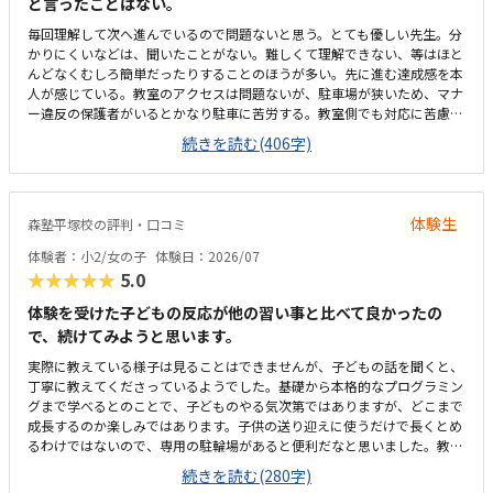
と言ったことはない。
毎回理解して次へ進んでいるので問題ないと思う。とても優しい先生。分
かりにくいなどは、聞いたことがない。難しくて理解できない、等はほと
んどなくむしろ簡単だったりすることのほうが多い。先に進む達成感を本
人が感じている。教室のアクセスは問題ないが、駐車場が狭いため、マナ
ー違反の保護者がいるとかなり駐車に苦労する。教室側でも対応に苦慮し
ている。教室というより、保護者のマナー問題。個人塾として問題ない。
続きを読む(406字)
置いているおやつが駄菓子とかでなく、良いオヤツのため、子どもたちは
いつも嬉しそう。こういった些細なことも、テンションを維持できる一つ
になる。プログラミングについては、ロボットではないためロボット教室
等に比べると安いが、他とあまり比較していないため分からない。塾長が
体験生
森塾平塚校の評判・口コミ
ベテランでいらっしゃるので、保護者にとってもためになる話をしてくだ
さる。非常に頼りになり、細かく要望も対応してくれているので助かる。
体験者：小2/女の子
体験日：2026/07
特に思い当たらない。
★★★★★
5.0
体験を受けた子どもの反応が他の習い事と比べて良かったの
で、続けてみようと思います。
実際に教えている様子は見ることはできませんが、子どもの話を聞くと、
丁寧に教えてくださっているようでした。基礎から本格的なプログラミン
グまで学べるとのことで、子どものやる気次第ではありますが、どこまで
成長するのか楽しみではあります。子供の送り迎えに使うだけで長くとめ
るわけではないので、専用の駐輪場があると便利だなと思いました。教室
は綺麗ですが、建物自体、廊下や階段などが煙草臭くて、他のテナントも
続きを読む(280字)
入っているので仕方がないのかも知れませんが、そこだけが気になりまし