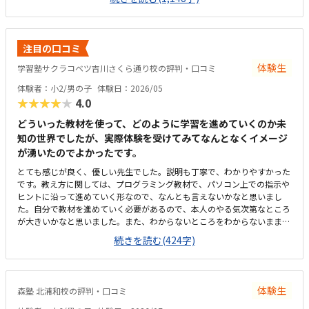
せんが、教室独自の進捗シートがとても分かりやすく作られており、「今
日はどこまで進んだか」が一目で確認できる仕組みになっています。子ど
も自身も「今日はここまで進んだよ」と嬉しそうに教えてくれるので、学
習の見える化がしっかりできていると感じます。さらに、各ステップの先
注目の口コミ
には「このあたりでどの検定レベルを目指せるか」といった目安も書かれ
ており、今どの段階にいて、どこに向かっているのかが親にも分かりやす
体験生
学習塾サクラコベツ吉川さくら通り校の評判・口コミ
く示されています。プログラミングは進度や理解度が見えにくいイメージ
体験者：小2/男の子
体験日：2026/05
がありましたが、このシートのおかげで成長の道筋が具体的にイメージで
★★★★★
4.0
き、安心して通わせることができています。教室までは車で10分ほどかか
るため、通いやすさとしては「普通」という評価にさせていただきます。
どういった教材を使って、どのように学習を進めていくのか未
周辺は大通りで交通量が多く、路上での一時的な乗り降りが難しいため、
知の世界でしたが、実際体験を受けてみてなんとなくイメージ
毎回専用駐車場に入れる必要があります。少し手間には感じますが、安全
が湧いたのでよかったです。
面を考えると仕方がない部分でもあり、安心して送り迎えができる環境だ
と思っています。教室内は全体的にきれいに整っており、落ち着いた雰囲
とても感じが良く、優しい先生でした。説明も丁寧で、わかりやすかった
気で学べる環境だと感じました。設備もきちんと手入れされていて、パソ
です。教え方に関しては、プログラミング教材で、パソコン上での指示や
コンや机まわりも清潔に保たれているため、子どもが安心して集中できる
ヒントに沿って進めていく形なので、なんとも言えないかなと思いまし
空間になっています。初めてのプログラミング学習でも不安なく取り組め
た。自分で教材を進めていく必要があるので、本人のやる気次第なところ
る環境が整っている点は、とても良い印象でした。教室の割引制度がある
が大きいかなと思いました。また、わからないところをわからないまま適
ことで助かってはいますが、正規料金だけを見るとやはり高いと感じてい
当に進めず、きちんと質問し、確認しながらできるかどうかが懸念点で
続きを読む(424字)
ます。今は割引があるから続けられていますが、もしこの制度がなくなっ
す。家から近く、徒歩で子ども1人でも通わせることができそうなので、
てしまったらどうしようかと考えてしまうこともあります。キュレオとは
そこは魅力的だなと思いました。こじんまりとした教室ですが、机や椅子
直接関係ないのかもしれませんが、教室独自で小学生向けの出席カード制
は綺麗でした。余計なものが置かれていないので勉強に集中できそうな環
度があります。レッスンに参加するたびにスタンプが貯まり、一定数集ま
境だと思いました。月額は習い事の中では高めかなと思います。ただ、パ
ると景品と交換できる仕組みになっているため、子どもも毎回楽しみにし
体験生
森塾 北浦和校の評判・口コミ
ソコンとその中にある教材を使用するため、高くなってしまうのは仕方な
ています。特に大きく気になる点はありません。通い始めてから困ったこ
いかなとも思います。マイクラが使われているということで子どもが興味