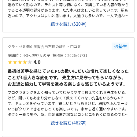
進めていく形なので、テキスト等も特になく、受講している内容が親から
すると不透明な部分があります。ただ本人は楽しいと言っています。駅も
近いので、アクセスはよいと思います。人通りも多いので、一人で通わせ
てもそんなに問題ないかと思います。ただビルが少し古いので、子供から
続きを読む(520字)
すると怖いかもしれません。高校受験を主とする塾なので、小2の息子か
らすると静かかなと思います。ただそのぶん騒がずいるようなので、雰囲
気は悪くないと思います。プログラミングで一万円は安いと思います。た
だ習得できる内容次第かと思うので、これから様子を見たいと思います。
通塾生
クラ・ゼミ個別学習会白石校の評判・口コミ
体験のとき、PCの不具合でスタートが遅くなり、所定の時間よりも受講
時間が短くなってしまったことがありました。その際お電話いただき、少
受講時：小3~現在/女の子
投稿日：2026/07/31
し延長してもいいですかとご相談いただきました。時間がきたら終わり、
★★★★★
4.0
とせずにご対応いただけたのでうれしかったです。今のところ特にありま
せんが、授業内容が不透明なので習熟度がわからないところでしょうか。
最初は苦手を感じていたPCの扱いにだいぶ慣れて楽しくなった
ただ本人は楽しそうに通っています。特にありません。
ことが1番大きな変化です。 先生方に見守ってもらいながら、
お友達と協力して学習を進める楽しさも感じているようです。
プログラミングをよく知っていてわかりやすく教えてくれる先生もいる。
けど、聞いてもあまり分からなくて教えてくれない先生もいるから4で
す。キュレオをやっています。難しいときもあるけど、段階をふんで一歩
いっぽクリアできるからとても楽しいです。家から近く通いやすいです。
タクシー乗り場や、駅、自転車置き場などコンビニも近くにあるのでとて
も便利です。部屋はスッキリしていてきれいで勉強しやすいです。前に仕
続きを読む(462字)
切りもあるから集中できる。温度も聞いて調整してくれるから、過ごしや
すいです。教えてもらう時とそうでない時がある様子なので、あまり教え
てもらわない場合には料金的には高いと感じます。先生方がやさしくて和