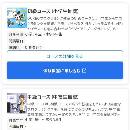
初級コース（小学生推奨）
QUREOプログラミング教室の初級コースは、小学生からプロ
グラミングを基礎から楽しく学べる入門カリキュラムです。図形
やイラストを組み合わせた「ビジュアルプログラミング」で、初
小学1年生〜小学6年生
めてのお子様でも安心...
対象学年
-
開講曜日
受講料
-
初期費用：-
コースの詳細を見る
体験教室に申し込む
中級コース（中高生推奨）
中級コースは、初級コースで培った基礎をもとに、より高度な
プログラミングスキルを身につけるカリキュラムです。中学生・
高校生向けですが、一定のスキルを持つ小学生も受講可能で
中学1年生〜高校3年生
す。 学習の中心は、高校...
対象学年
-
開講曜日