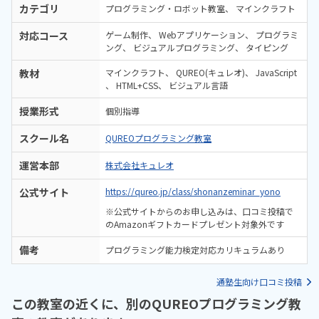
カテゴリ
プログラミング・ロボット教室
マインクラフト
対応コース
ゲーム制作
Webアプリケーション
プログラミ
ング
ビジュアルプログラミング
タイピング
教材
マインクラフト
QUREO(キュレオ)
JavaScript
HTML+CSS
ビジュアル言語
授業形式
個別指導
スクール名
QUREOプログラミング教室
運営本部
株式会社キュレオ
公式サイト
https://qureo.jp/class/shonanzeminar_yono
※公式サイトからのお申し込みは、口コミ投稿で
のAmazonギフトカードプレゼント対象外です
備考
プログラミング能力検定対応カリキュラムあり
通塾生向け口コミ投稿
この教室の近くに、別のQUREOプログラミング教