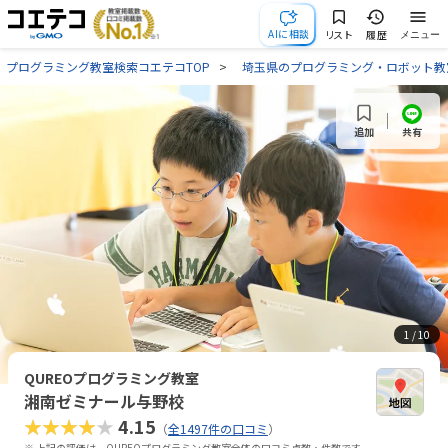
AIに相談
リスト
履歴
メニュー
プログラミング教室検索コエテコTOP
埼玉県のプログラミング・ロボット教
共有
追加
1
/ 10
QUREOプログラミング教室
湘南ゼミナール与野校
★★★★★
4.15
（
全1497件の口コミ
）
※ 上記の評価は、QUREOプログラミング教室全体の口コミ点数・件数です