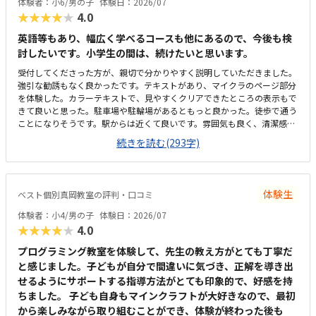
体験者：小6/男の子
体験日：2026/07
ともなく、安心して続けられています。上記でお話したとおり、教室の雰
を持っていました。遊び感覚で学んでいけるのは良いと思います。
★★★★★
4.0
囲気や指導の進め方、独自の取り組みなど、総合的に満足しています。子
どもが楽しく通えており、成長を実感できる点が何よりありがたいです。
英語等もあり、幅広く学べるコースも他にあるので、今後も検
今後もこのまま安心して続けられればと思っています。
討したいです。小学生の間は、続けたいと思います。
受付してくださった方が、親切で分かりやすく説明していただきました。
強引な勧誘もなく良かったです。テキストがあり、マイクラのページ部分
を体験した。カラーテキストで、見やすくクリアできたところの表示もで
きて良いと思った。駐車場や駐輪場があるともっと良かった。徒歩で通う
ことになりそうです。駅からは近くて良いです。雰囲気も良く、清潔感も
あった。部屋が区切られていて、個人スペースも確保されていて良かっ
続きを読む(293字)
た。基本料金以外に、追加料金があまり無さそうで良かった。できれば、
毎月1万以内で通いたいです。子供に熱心に話しかけてくださったり、褒
めてくださって、子供が頑張ろうという気持ちになれて良かった。
体験生
ベスト個別真岡教室の評判・口コミ
体験者：小4/男の子
体験日：2026/07
★★★★★
4.0
プログラミング教室を体験して、先生の教え方がとても丁寧だ
と感じました。子どもが自分で間違いに気づき、正解を導き出
せるようにサポートする指導方法がとても印象的で、好感を持
ちました。 子ども自身もマインクラフトが大好きなので、最初
から楽しみながら取り組むことができ、体験が終わった後も