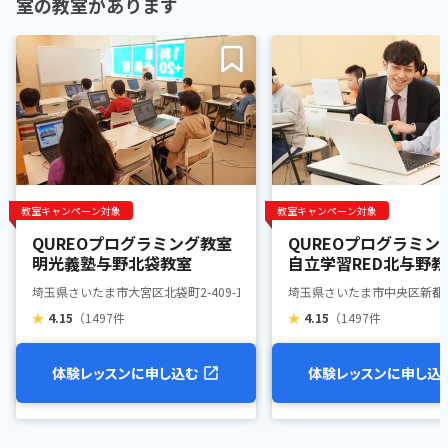
室の教室があります
教室キャンペーン対象
教室キャンペーン対象
QUREOプログラミング教室
QUREOプログラミン
明光義塾与野北袋教室
自立学習RED北与野
埼玉県さいたま市大宮区北袋町2-409-1
埼玉県さいたま市中央区新都心4-
★
4.15
（1497件
★
4.15
（1497件
体験レッスンに申し込む
体験レッスンに申し込