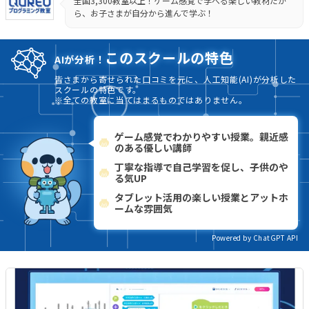
全国3,300教室以上！ゲーム感覚で学べる楽しい教材だか
ら、お子さまが自分から進んで学ぶ！
このスクールの特色
AIが分析！
皆さまから寄せられた口コミを元に、人工知能(AI)が分析した
スクールの特色です。
※全ての教室に当てはまるものではありません。
ゲーム感覚でわかりやすい授業。親近感
のある優しい講師
丁寧な指導で自己学習を促し、子供のや
る気UP
タブレット活用の楽しい授業とアットホ
ームな雰囲気
Powered by ChatGPT API