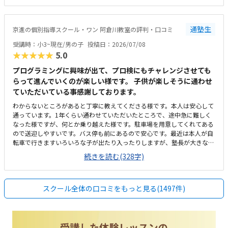
た。１時間やってもらえて、1か月一万円前後なので、この内容なら高く
はなく、続けられると思いました。
通塾生
京進の個別指導スクール・ワン 阿倉川教室の評判・口コミ
受講時：小3~現在/男の子
投稿日：2026/07/08
★★★★★
5.0
プログラミングに興味が出て、プロ検にもチャレンジさせても
らって進んでいくのが楽しい様です。 子供が楽しそうに通わせ
ていただいている事感謝しております。
わからないところがあると丁寧に教えてくださる様です。本人は安心して
通っています。1年くらい通わせていただいたところで、途中急に難しく
なった様ですが、何とか乗り越えた様です。駐車場を用意してくれてある
ので送迎しやすいです。バス停も前にあるので安心です。最近は本人が自
転車で行きますいろいろな子が出たり入ったりしますが、塾長が大きな声
で挨拶してくれるおかげかみんなきちんと挨拶をして入ってきます安いと
続きを読む(328字)
ありがたいですが、現在でも満足です。もともと予算は考えてなかったの
ですが、思ったよりも高いなと思った気がしますが、子供が楽しそうに通
っているので頑張ります。わからないところがあっても丁寧に指導しても
スクール全体の口コミをもっと見る(1497件)
らえる様です。楽しく通わせてもらってます。特に思い当たりません