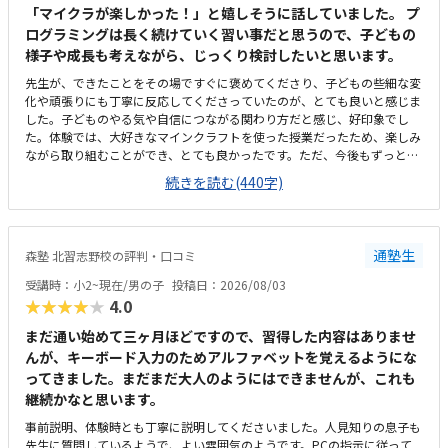
「マイクラが楽しかった！」と嬉しそうに話していました。 プ
ログラミングは長く続けていく習い事だと思うので、子どもの
様子や成長も考えながら、じっくり検討したいと思います。
先生が、できたことをその場ですぐに褒めてくださり、子どもの些細な変
化や頑張りにも丁寧に反応してくださっていたのが、とても良いと感じま
した。子どものやる気や自信につながる関わり方だと感じ、好印象でし
た。体験では、大好きなマインクラフトを使った授業だったため、楽しみ
ながら取り組むことができ、とても良かったです。ただ、今後もずっとマ
インクラフトを使った内容ではないと伺ったので、その後も興味を持って
続きを読む(440字)
取り組めるかどうかは少し気になる点でした。教室は自宅から15分ほどの
距離にあり、通いやすいと感じました。また、駐車場もあるため、送り迎
えもしやすく、安心して通わせられる環境だと思いました。教室は一人ひ
とりの席が完全に仕切られているわけではありませんが、壁などで視線が
通塾生
森塾 北習志野校の評判・口コミ
分散しにくい工夫がされており、集中しやすい雰囲気だと感じました。月
4回（1回50分）で約12,000円という料金は、我が家にとってはやや高く
受講時：小2~現在/男の子
投稿日：2026/08/03
感じますが、プログラミング教室の相場を考えると、妥当な金額なのかな
★★★★★
4.0
と思いました。
まだ通い始めて三ヶ月ほどですので、習得した内容はありませ
んが、キーボード入力のためアルファベットを覚えるようにな
ってきました。まだまだ大人のようにはできませんが、これも
継続かなと思います。
事前説明、体験時とも丁寧に説明してくださいました。人見知りの息子も
先生に質問しているようで、よい雰囲気のようです。PCの指示に従って