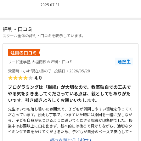
2025.07.31
評判・口コミ
スクール全体の評判・口コミを表示しています。
注目の口コミ
通塾生
リード進学塾 大垣南校の評判・口コミ
受講時：小4~現在/男の子
投稿日：2026/05/28
★★★★★
4.0
プログラミングは「継続」が大切なので、教室独自での工夫で
やる気を引き出してくださっている点は、親としてもありがた
いです。引き続きよろしくお願いいたします。
先生はいつも落ち着いた雰囲気で、子どもが質問しやすい環境を作ってく
ださっています。説明も丁寧で、つまずいた時には原因を一緒に探しなが
ら、子ども自身が気づけるように導いてくださる指導が印象的でした。授
業中は必要以上に口を出さず、基本的には後ろで見守りながら、適切なタ
イミングで声をかけてくださるため、子どもが自分のペースで安心して取
り組めています。カリキュラムの細かな内容まではまだ把握しきれていま
続きを読む(1,148字)